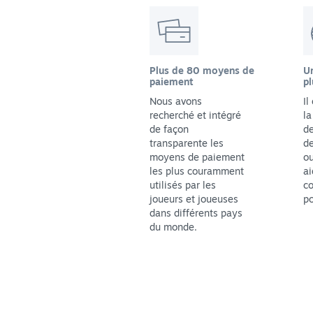
Plus de 80 moyens de
Un
paiement
pl
Nous avons
Il
recherché et intégré
la
de façon
de
transparente les
de
moyens de paiement
ou
les plus couramment
ai
utilisés par les
co
joueurs et joueuses
po
dans différents pays
du monde.