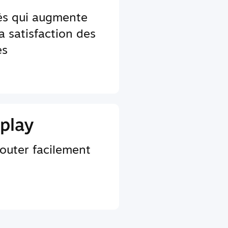
tés qui augmente
a satisfaction des
es
play
jouter facilement