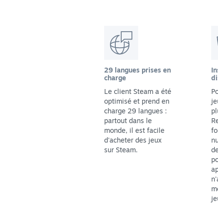
29 langues prises en
In
charge
di
Le client Steam a été
Po
optimisé et prend en
je
charge 29 langues :
pl
partout dans le
Re
monde, il est facile
fo
d'acheter des jeux
n
sur Steam.
de
p
ap
n'
me
je