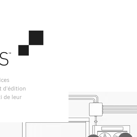
ices
 d'édition
i de leur