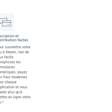
scription et
stribution faciles
ur soumettre votre
u à Steam, rien de
us facile.
mplissez les
rmulaires
umériques, payez
s frais modestes
our chaque
plication et vous
avez plus qu'à
ttre en ligne votre
u !