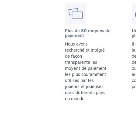
Plus de 80 moyens de
Un
paiement
pl
Nous avons
Il
recherché et intégré
la
de façon
de
transparente les
de
moyens de paiement
ou
les plus couramment
ai
utilisés par les
co
joueurs et joueuses
po
dans différents pays
du monde.