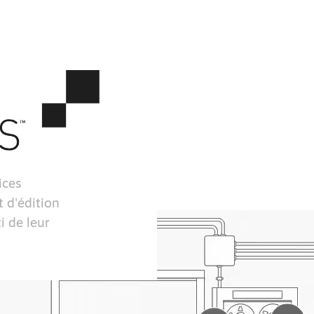
ices
 d'édition
i de leur