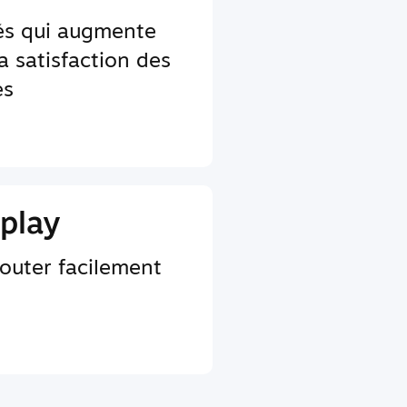
tés qui augmente
a satisfaction des
es
play
jouter facilement