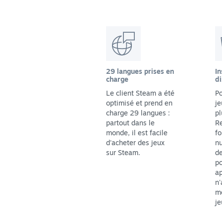
29 langues prises en
In
charge
di
Le client Steam a été
Po
optimisé et prend en
je
charge 29 langues :
pl
partout dans le
Re
monde, il est facile
fo
d'acheter des jeux
n
sur Steam.
de
p
ap
n'
me
je