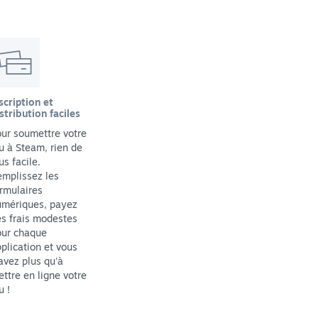
scription et
stribution faciles
ur soumettre votre
u à Steam, rien de
us facile.
mplissez les
rmulaires
umériques, payez
s frais modestes
our chaque
plication et vous
avez plus qu'à
ttre en ligne votre
u !