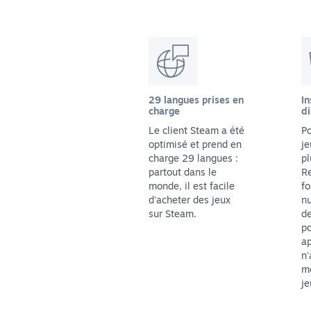
29 langues prises en
In
charge
di
Le client Steam a été
Po
optimisé et prend en
je
charge 29 langues :
pl
partout dans le
Re
monde, il est facile
fo
d'acheter des jeux
n
sur Steam.
de
p
ap
n'
me
je