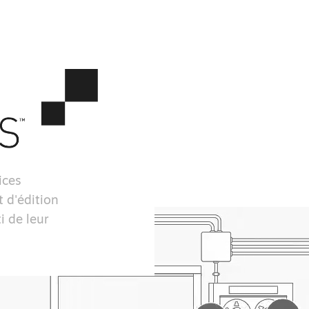
ices
 d'édition
i de leur