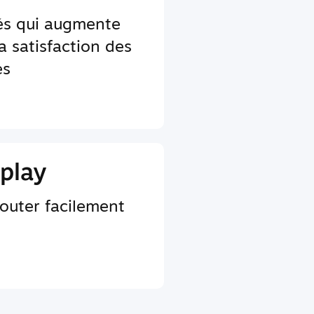
tés qui augmente
a satisfaction des
es
play
jouter facilement