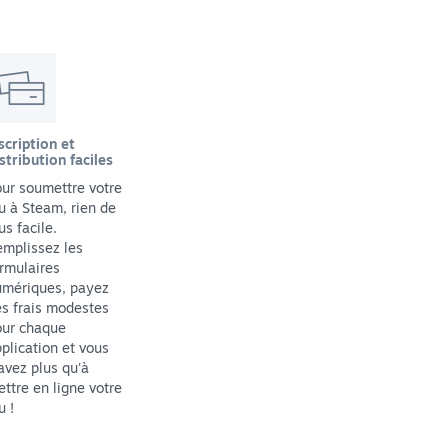
scription et
stribution faciles
ur soumettre votre
u à Steam, rien de
us facile.
mplissez les
rmulaires
umériques, payez
s frais modestes
our chaque
plication et vous
avez plus qu'à
ttre en ligne votre
u !