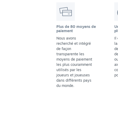
Plus de 80 moyens de
Un
paiement
pl
Nous avons
Il
recherché et intégré
la
de façon
de
transparente les
de
moyens de paiement
ou
les plus couramment
ai
utilisés par les
co
joueurs et joueuses
po
dans différents pays
du monde.