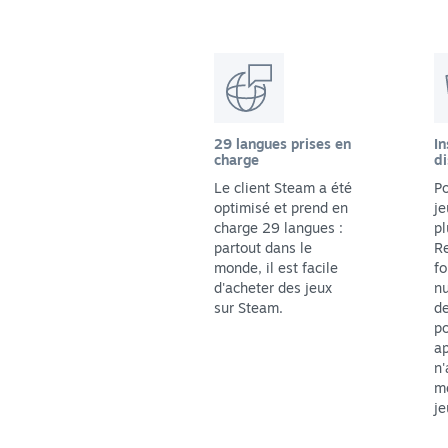
29 langues prises en
In
charge
di
Le client Steam a été
Po
optimisé et prend en
je
charge 29 langues :
pl
partout dans le
Re
monde, il est facile
fo
d'acheter des jeux
n
sur Steam.
de
p
ap
n'
me
je