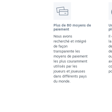
Plus de 80 moyens de
Un
paiement
pl
Nous avons
Il
recherché et intégré
la
de façon
de
transparente les
de
moyens de paiement
ou
les plus couramment
ai
utilisés par les
co
joueurs et joueuses
po
dans différents pays
du monde.