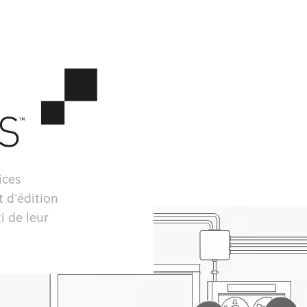
ices
 d'édition
i de leur