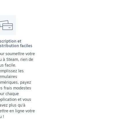
scription et
stribution faciles
ur soumettre votre
u à Steam, rien de
us facile.
mplissez les
rmulaires
umériques, payez
s frais modestes
our chaque
plication et vous
avez plus qu'à
ttre en ligne votre
u !