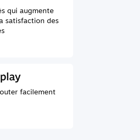
tés qui augmente
a satisfaction des
es
play
jouter facilement