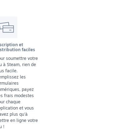
scription et
stribution faciles
ur soumettre votre
u à Steam, rien de
us facile.
mplissez les
rmulaires
umériques, payez
s frais modestes
our chaque
plication et vous
avez plus qu'à
ttre en ligne votre
u !