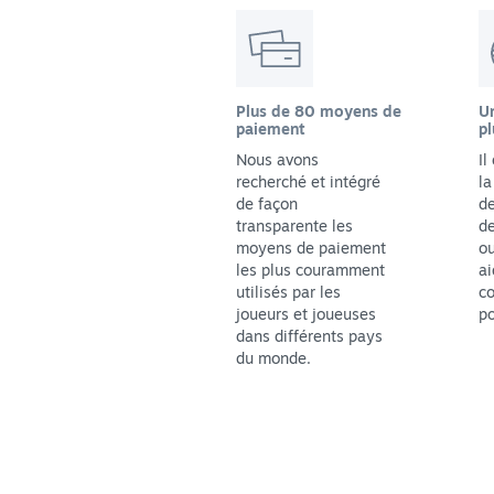
Plus de 80 moyens de
Un
paiement
pl
Nous avons
Il
recherché et intégré
la
de façon
de
transparente les
de
moyens de paiement
ou
les plus couramment
ai
utilisés par les
co
joueurs et joueuses
po
dans différents pays
du monde.