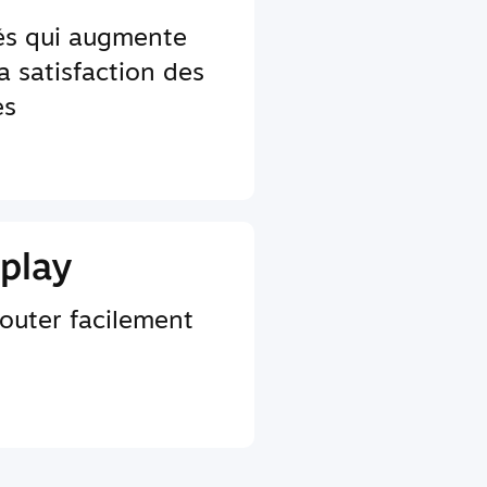
tés qui augmente
a satisfaction des
es
play
jouter facilement