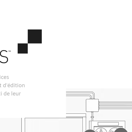
ices
 d'édition
i de leur