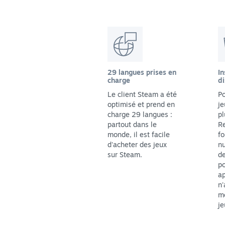
29 langues prises en
In
charge
di
Le client Steam a été
Po
optimisé et prend en
je
charge 29 langues :
pl
partout dans le
Re
monde, il est facile
fo
d'acheter des jeux
n
sur Steam.
de
p
ap
n'
me
je