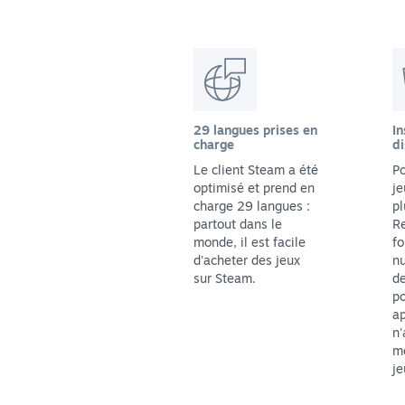
29 langues prises en
In
charge
di
Le client Steam a été
Po
optimisé et prend en
je
charge 29 langues :
pl
partout dans le
Re
monde, il est facile
fo
d'acheter des jeux
n
sur Steam.
de
p
ap
n'
me
je