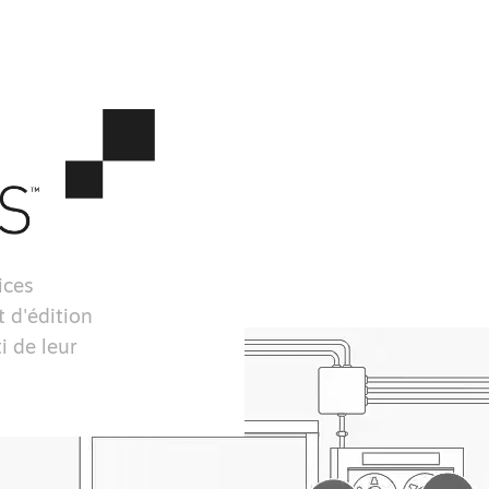
ices
 d'édition
i de leur