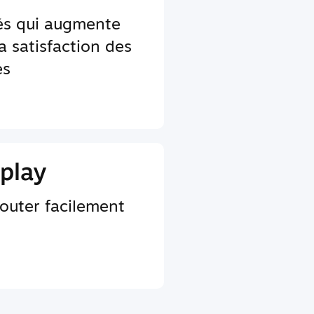
tés qui augmente
a satisfaction des
es
play
jouter facilement