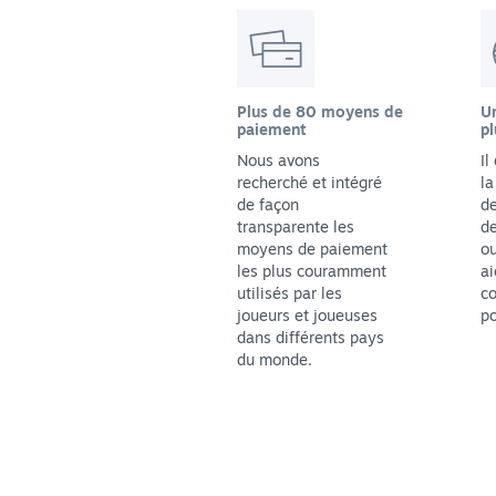
Plus de 80 moyens de
Un
paiement
pl
Nous avons
Il
recherché et intégré
la
de façon
de
transparente les
de
moyens de paiement
ou
les plus couramment
ai
utilisés par les
co
joueurs et joueuses
po
dans différents pays
du monde.