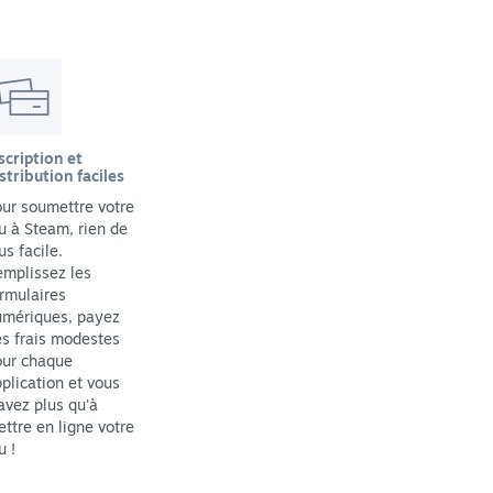
scription et
stribution faciles
ur soumettre votre
u à Steam, rien de
us facile.
mplissez les
rmulaires
umériques, payez
s frais modestes
our chaque
plication et vous
avez plus qu'à
ttre en ligne votre
u !