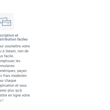
scription et
stribution faciles
ur soumettre votre
u à Steam, rien de
us facile.
mplissez les
rmulaires
umériques, payez
s frais modestes
our chaque
plication et vous
avez plus qu'à
ttre en ligne votre
u !