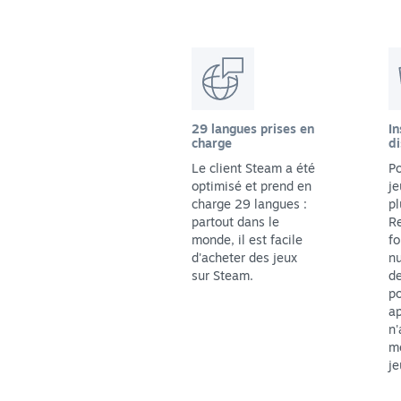
29 langues prises en
In
charge
di
Le client Steam a été
Po
optimisé et prend en
je
charge 29 langues :
pl
partout dans le
Re
monde, il est facile
fo
d'acheter des jeux
n
sur Steam.
de
p
ap
n'
me
je