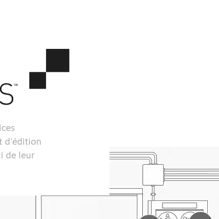
ices
 d'édition
i de leur