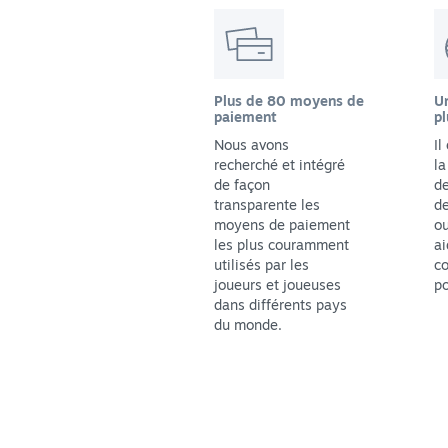
Plus de 80 moyens de
Un
paiement
pl
Nous avons
Il
recherché et intégré
la
de façon
de
transparente les
de
moyens de paiement
ou
les plus couramment
ai
utilisés par les
co
joueurs et joueuses
po
dans différents pays
du monde.