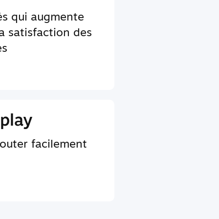
tés qui augmente
a satisfaction des
es
play
jouter facilement