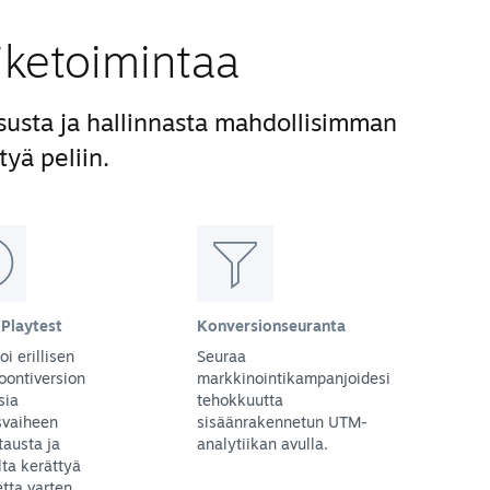
iiketoimintaa
susta ja hallinnasta mahdollisimman
tyä peliin.
Playtest
Konversionseuranta
oi erillisen
Seuraa
oontiversion
markkinointikampanjoidesi
sia
tehokkuutta
svaiheen
sisäänrakennetun UTM-
tausta ja
analytiikan avulla.
lta kerättyä
tta varten.