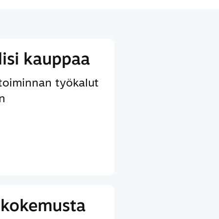
lisi kauppaa
etoiminnan työkalut
in
ikokemusta