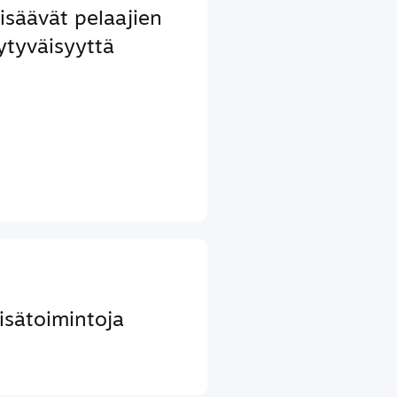
lisäävät pelaajien
ytyväisyyttä
lisätoimintoja