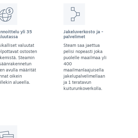
nnoittelu yli 35
Jakeluverkosto ja -
aluutassa
palvelimet
ikalliset valuutat
Steam saa jaettua
lpottavat ostosten
pelisi nopeasti joka
kemistä. Steamin
puolelle maailmaa yli
isäänrakennetun
400
en avulla määrität
maailmanlaajuisella
nnat oikein
jakelupalvelimellaan
llekin alueella.
ja 1 teratavun
kuiturunkoverkolla.