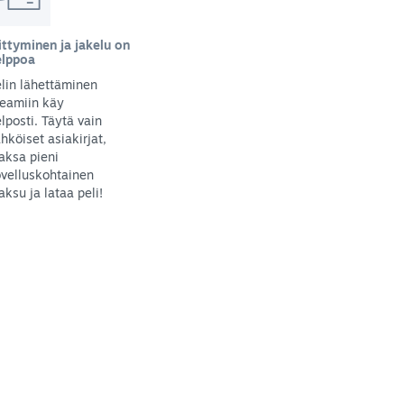
ittyminen ja jakelu on
elppoa
lin lähettäminen
teamiin käy
lposti. Täytä vain
hköiset asiakirjat,
aksa pieni
velluskohtainen
ksu ja lataa peli!