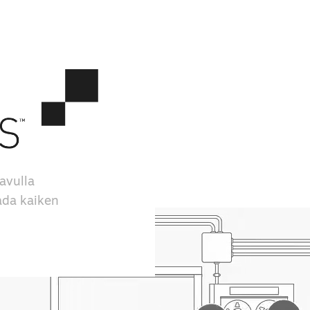
avulla
aada kaiken