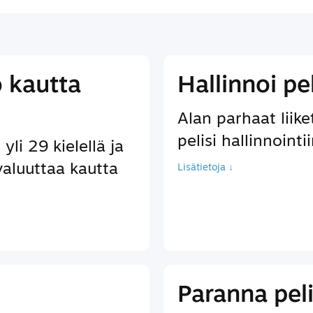
ö kautta
Hallinnoi pe
Alan parhaat liik
pelisi hallinnointi
yli 29 kielellä ja
valuuttaa kautta
Lisätietoja ↓
Paranna pel