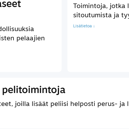
aseet
Toimintoja, jotka 
sitoutumista ja ty
Lisätietoa ↓
llisuuksia
isten pelaajien
pelitoimintoja
et, joilla lisäät peliisi helposti perus- ja 