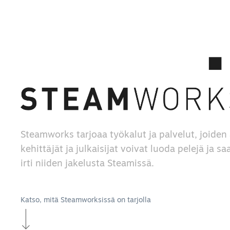
Steamworks tarjoaa työkalut ja palvelut, joiden 
kehittäjät ja julkaisijat voivat luoda pelejä ja s
irti niiden jakelusta Steamissä.
Katso, mitä Steamworksissä on tarjolla