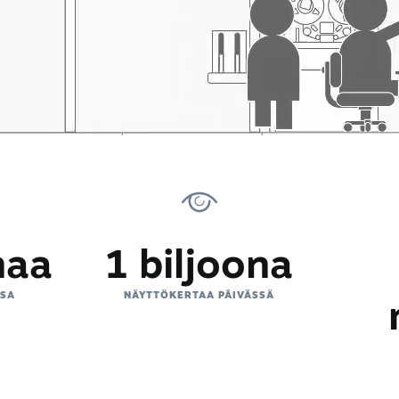
naa
1 biljoona
SSA
NÄYTTÖKERTAA PÄIVÄSSÄ