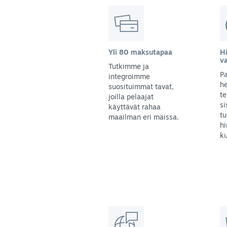
Yli 80 maksutapaa
Hi
v
Tutkimme ja
Pa
integroimme
he
suosituimmat tavat,
te
joilla pelaajat
s
käyttävät rahaa
tu
maailman eri maissa.
hi
ku