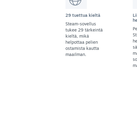
29 tuettua kieltä
Li
h
Steam-sovellus
Pe
tukee 29 tärkeintä
S
kieltä, mikä
he
helpottaa pelien
sä
ostamista kautta
m
maailman.
so
ma