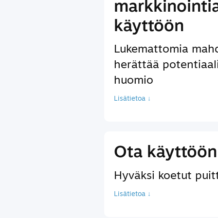
markkinointi
käyttöön
Lukemattomia mahdo
herättää potentiaal
huomio
Lisätietoa ↓
Ota käyttöön 
Hyväksi koetut puitte
Lisätietoa ↓