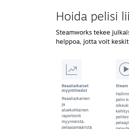
Hoida pelisi l
Steamworks tekee julkai
helppoa, jotta voit keskit
Reaaliaikaiset
Steam 
myyntitiedot
Hallinn
Reaaliaikainen
pelin k
ja
oikeuk
aluekohtainen
kehity
raportointi
pelites
myynneistä,
pelaaji
pelaajamääristä
palaute