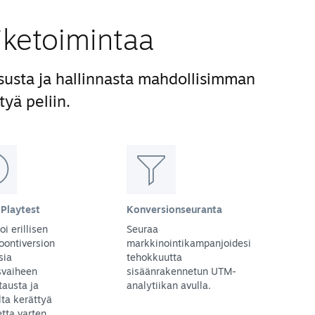
iiketoimintaa
susta ja hallinnasta mahdollisimman
tyä peliin.
Playtest
Konversionseuranta
oi erillisen
Seuraa
oontiversion
markkinointikampanjoidesi
sia
tehokkuutta
svaiheen
sisäänrakennetun UTM-
tausta ja
analytiikan avulla.
lta kerättyä
tta varten.