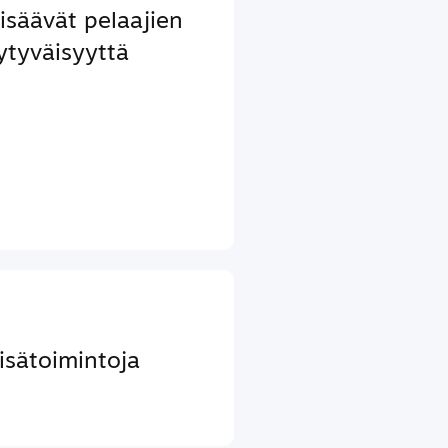
lisäävät pelaajien
ytyväisyyttä
lisätoimintoja