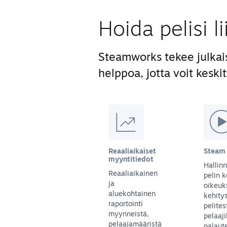
Hoida pelisi l
Steamworks tekee julkai
helppoa, jotta voit keskit
Reaaliaikaiset
Steam 
myyntitiedot
Hallinn
Reaaliaikainen
pelin k
ja
oikeuk
aluekohtainen
kehity
raportointi
pelites
myynneistä,
pelaaji
pelaajamääristä
palaute