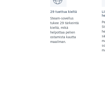
29 tuettua kieltä
Li
h
Steam-sovellus
Pe
tukee 29 tärkeintä
S
kieltä, mikä
he
helpottaa pelien
sä
ostamista kautta
m
maailman.
so
ma