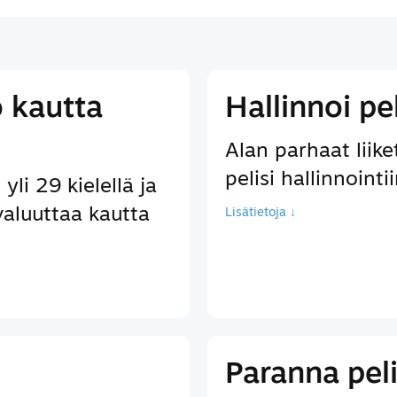
ö kautta
Hallinnoi pe
Alan parhaat liik
pelisi hallinnointi
yli 29 kielellä ja
valuuttaa kautta
Lisätietoja ↓
Paranna pel