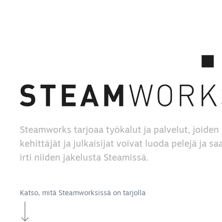
Steamworks tarjoaa työkalut ja palvelut, joiden 
kehittäjät ja julkaisijat voivat luoda pelejä ja s
irti niiden jakelusta Steamissä.
Katso, mitä Steamworksissä on tarjolla