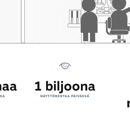
naa
1 biljoona
SSA
NÄYTTÖKERTAA PÄIVÄSSÄ