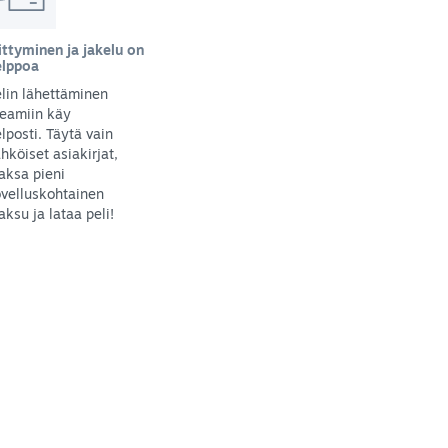
ittyminen ja jakelu on
elppoa
lin lähettäminen
teamiin käy
lposti. Täytä vain
hköiset asiakirjat,
aksa pieni
velluskohtainen
ksu ja lataa peli!