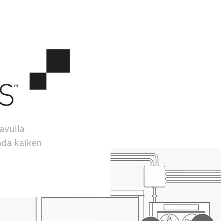
avulla
aada kaiken