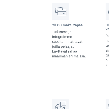
Yli 80 maksutapaa
Hi
v
Tutkimme ja
Pa
integroimme
he
suosituimmat tavat,
te
joilla pelaajat
s
käyttävät rahaa
tu
maailman eri maissa.
hi
ku