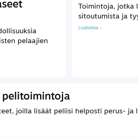
aseet
Toimintoja, jotka 
sitoutumista ja ty
Lisätietoa ↓
llisuuksia
isten pelaajien
pelitoimintoja
et, joilla lisäät peliisi helposti perus- ja 