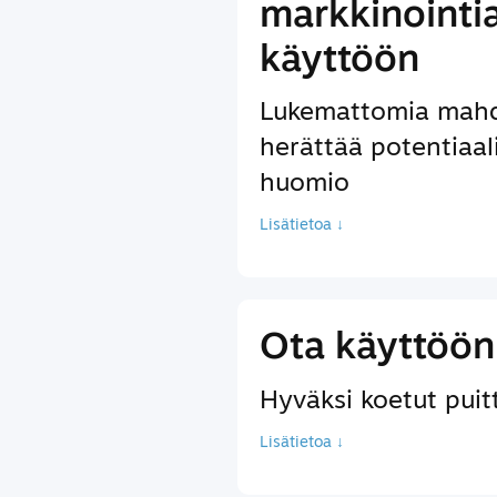
markkinointi
käyttöön
Lukemattomia mahdo
herättää potentiaal
huomio
Lisätietoa ↓
Ota käyttöön 
Hyväksi koetut puitte
Lisätietoa ↓