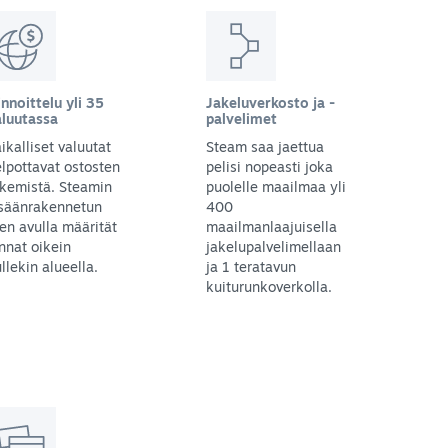
nnoittelu yli 35
Jakeluverkosto ja -
aluutassa
palvelimet
ikalliset valuutat
Steam saa jaettua
lpottavat ostosten
pelisi nopeasti joka
kemistä. Steamin
puolelle maailmaa yli
isäänrakennetun
400
en avulla määrität
maailmanlaajuisella
nnat oikein
jakelupalvelimellaan
llekin alueella.
ja 1 teratavun
kuiturunkoverkolla.