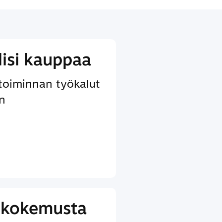
lisi kauppaa
etoiminnan työkalut
in
ikokemusta