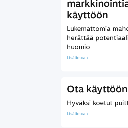
markkinointi
käyttöön
Lukemattomia mahdo
herättää potentiaal
huomio
Lisätietoa ↓
Ota käyttöön 
Hyväksi koetut puitte
Lisätietoa ↓