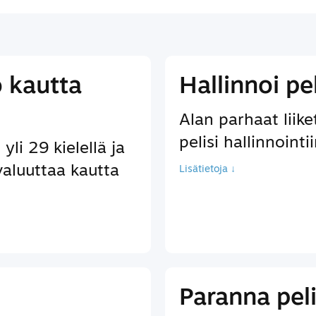
ö kautta
Hallinnoi pe
Alan parhaat liik
pelisi hallinnointi
yli 29 kielellä ja
valuuttaa kautta
Lisätietoja ↓
Paranna pel