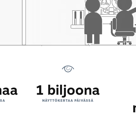
naa
1 biljoona
SSA
NÄYTTÖKERTAA PÄIVÄSSÄ