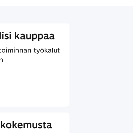
lisi kauppaa
etoiminnan työkalut
in
ikokemusta