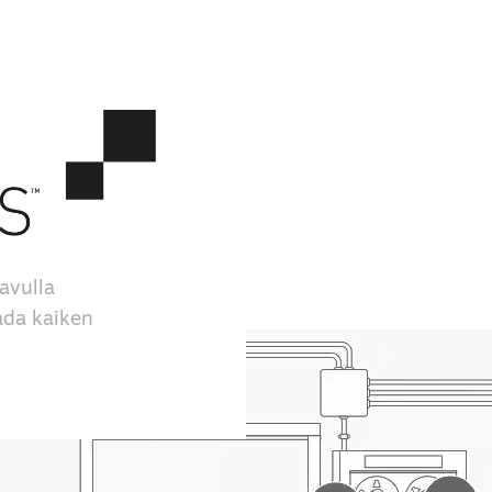
avulla
aada kaiken