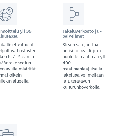
nnoittelu yli 35
Jakeluverkosto ja -
aluutassa
palvelimet
ikalliset valuutat
Steam saa jaettua
lpottavat ostosten
pelisi nopeasti joka
kemistä. Steamin
puolelle maailmaa yli
isäänrakennetun
400
en avulla määrität
maailmanlaajuisella
nnat oikein
jakelupalvelimellaan
llekin alueella.
ja 1 teratavun
kuiturunkoverkolla.