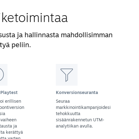
iiketoimintaa
susta ja hallinnasta mahdollisimman
tyä peliin.
Playtest
Konversionseuranta
oi erillisen
Seuraa
oontiversion
markkinointikampanjoidesi
sia
tehokkuutta
svaiheen
sisäänrakennetun UTM-
tausta ja
analytiikan avulla.
lta kerättyä
tta varten.