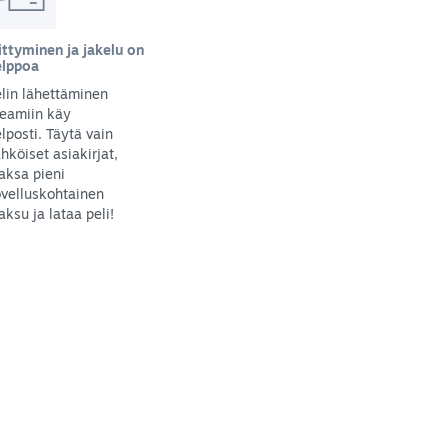
ittyminen ja jakelu on
elppoa
lin lähettäminen
teamiin käy
lposti. Täytä vain
hköiset asiakirjat,
aksa pieni
velluskohtainen
ksu ja lataa peli!