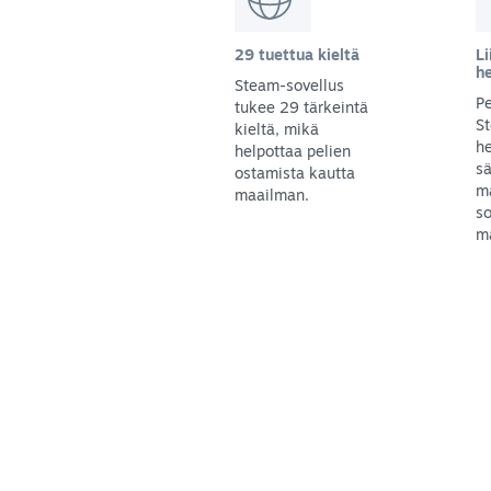
29 tuettua kieltä
Li
h
Steam-sovellus
Pe
tukee 29 tärkeintä
S
kieltä, mikä
he
helpottaa pelien
sä
ostamista kautta
m
maailman.
so
ma