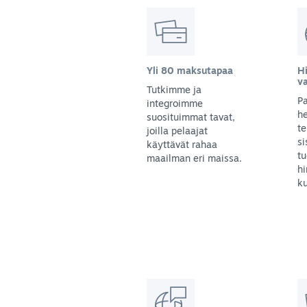
Yli 80 maksutapaa
Hi
v
Tutkimme ja
Pa
integroimme
he
suosituimmat tavat,
te
joilla pelaajat
s
käyttävät rahaa
tu
maailman eri maissa.
hi
ku