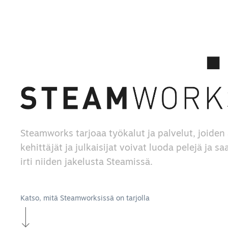
Steamworks tarjoaa työkalut ja palvelut, joiden 
kehittäjät ja julkaisijat voivat luoda pelejä ja s
irti niiden jakelusta Steamissä.
Katso, mitä Steamworksissä on tarjolla