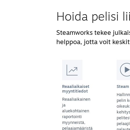
Hoida pelisi l
Steamworks tekee julkai
helppoa, jotta voit keskit
Reaaliaikaiset
Steam 
myyntitiedot
Hallinn
Reaaliaikainen
pelin k
ja
oikeuk
aluekohtainen
kehity
raportointi
pelites
myynneistä,
pelaaji
pelaajamääristä
palaute