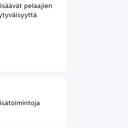
lisäävät pelaajien
ytyväisyyttä
lisätoimintoja