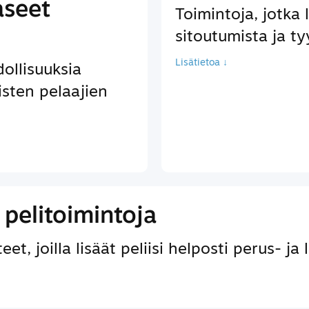
aseet
Toimintoja, jotka 
sitoutumista ja ty
Lisätietoa ↓
llisuuksia
isten pelaajien
pelitoimintoja
et, joilla lisäät peliisi helposti perus- ja 