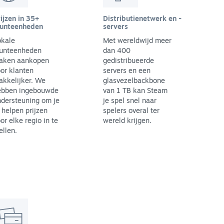
ijzen in 35+
Distributienetwerk en -
unteenheden
servers
okale
Met wereldwijd meer
unteenheden
dan 400
aken aankopen
gedistribueerde
or klanten
servers en een
kkelijker. We
glasvezelbackbone
ebben ingebouwde
van 1 TB kan Steam
dersteuning om je
je spel snel naar
 helpen prijzen
spelers overal ter
or elke regio in te
wereld krijgen.
ellen.