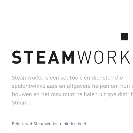
Steamworks is een set tools en diensten die
spelontwikkelaars en uitgevers helpen om hun s
bouwen en het maximum te halen uit speldistrib
Steam.
Bekijk wat Steamworks te bieden heeft