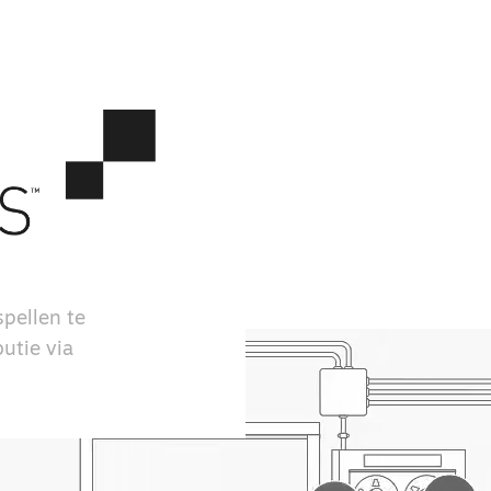
pellen te
utie via