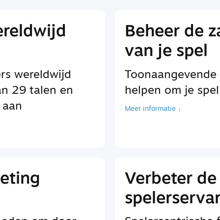
ereldwijd
Beheer de za
van je spel
rs wereldwijd
Toonaangevende be
an 29 talen en
helpen om je spel
 aan
Meer informatie ↓
eting
Verbeter de
spelerserva