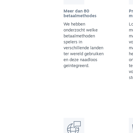
Meer dan 80
Pr
betaalmethodes
m
We hebben
L
onderzocht welke
m
betaalmethoden
m
spelers in
vo
verschillende landen
ma
ter wereld gebruiken
h
en deze naadloos
on
geïntegreerd.
te
vo
st