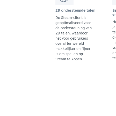
29 ondersteunde talen
Ee
en
De Steam-client is
He
geoptimaliseerd voor
je
de ondersteuning van
te
29 talen, waardoor
di
het voor gebruikers
in
overal ter wereld
ve
makkelijker en fijner
en
is om spellen op
te
Steam te kopen.