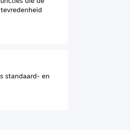
functies die de
 tevredenheid
s standaard- en