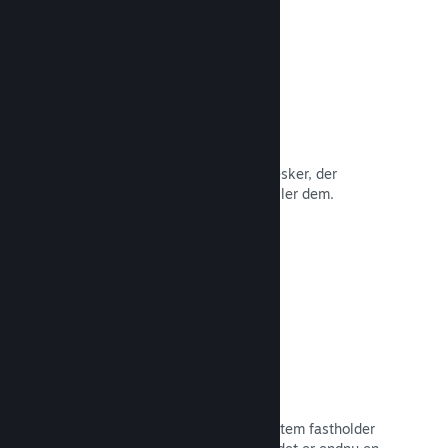
Anmeldelser
Spil på Steam anmeldes af de mennesker, der
betyder mest: de mennesker, der spiller dem.
Læs dokumentation →
Chat med venner
Vennelister og et nydesignet chatsystem fastholder