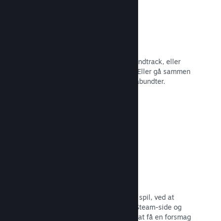
Spilbundter
Bundt dit spil med dets DLC eller soundtrack, eller
opret et bundt med hele dit katalog. Eller gå sammen
med andre udviklere om at lave temabundter.
Læs dokumentation →
Fremhævede broadcasts
Engager dig med dem, der støtter dit spil, ved at
fremhæve streamere direkte på din Steam-side og
give potentielle købere mulighed for at få en forsmag