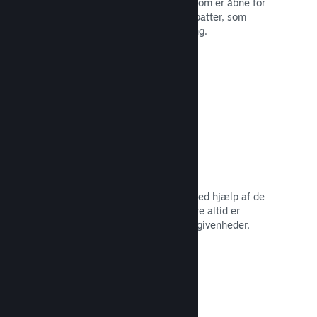
Deltag i almindelige Steam-udsalg, som er åbne for
alle udviklere, eller kør dine egne rabatter, som
opfylder dine behov for markedsføring.
Læs dokumentation →
Begivenheder og meddelelser
Hold kontakten med dit fællesskab ved hjælp af de
indbyggede værktøjer, så dine spillere altid er
opdaterede omkring dine seneste begivenheder,
aktiviteter og funktioner.
Læs dokumentation →