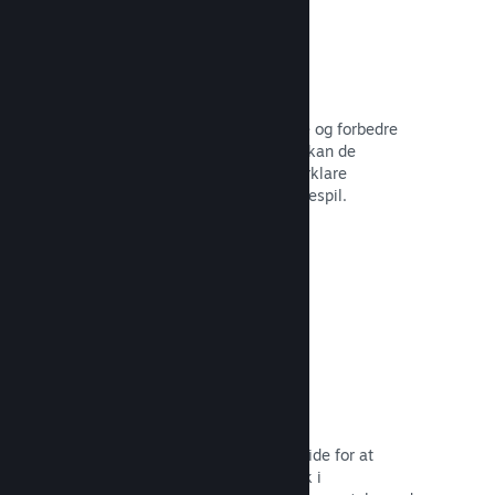
Brugerskabte guider
Fans kan udgive guider for at uddybe og forbedre
oplevelsen for andre – for eksempel kan de
fremhæve interessante øjeblikke, forklare
komplekse økonomier eller løse puslespil.
Læs dokumentation →
Direkte streaminger
Stream dit spil direkte på din butiksside for at
promovere begivenheder, give indblik i