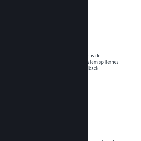
Tidlig adgang på Steam
Lad dit fællesskab opleve dit spil, mens det
stadigvæk er under udvikling – og afstem spillernes
forventninger med direkte spillerfeedback.
Læs dokumentation →
Rabatter og udsalg