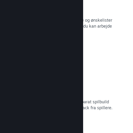
Salgsdata i realtid
Salgsrapporter i realtid, antal spillere og ønskelister
– alt sammen opdelt efter region, så du kan arbejde
smartere.
Læs dokumentation →
Steam Playtest
Administrer nemt adgangen til et separat spilbuild
for at lave tidlig testning og få feedback fra spillere.
Læs dokumentation →