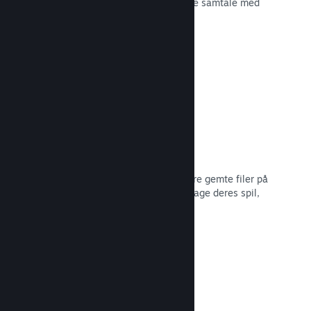
spiludviklingen eller bare for at skabe samtale med
dit fællesskab.
Læs dokumentation →
Filer gemt i Steam Cloud
Steam Cloud kan automatisk opbevare gemte filer på
vores servere, så spillere kan genoptage deres spil,
ligegyldigt hvor de er.
Læs dokumentation →