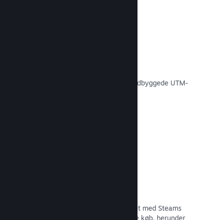
Konverteringssporing
Spor, hvor effektive dine egne
markedsføringskampagner er med indbyggede UTM-
analyser.
Læs dokumentation →
Forebyggelse af svindel
Du og dine spillere er bedre beskyttet med Steams
automatiske håndtering af svigagtige køb, herunder