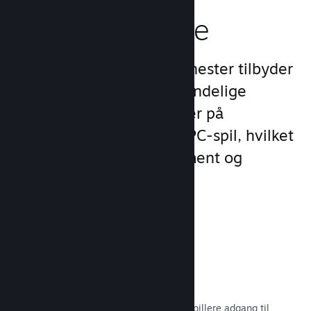
spilleroplevelse
Steams unikke sæt af tjenester tilbyder
meget mere end det almindelige
produktudvalg, man finder på
udgivelsesplatforme for PC-spil, hvilket
øger kundernes engagement og
tilfredshed.
Steam-overlay
En spilgrænseflade, som giver dine spillere adgang til