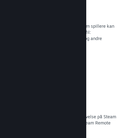
Profiltilpasning
Tilføj genstande til pointbutikken, som spillere kan
bruge til at tilpasse deres Steam-profil:
Klistermærker, avatarer, baggrunde og andre
genstande inspireret af dit spil.
Læs dokumentation →
Remote Play
Udvid automatisk brugernes spiloplevelse på Steam
til mobiler, tablets eller TV'er med Steam Remote
Play.