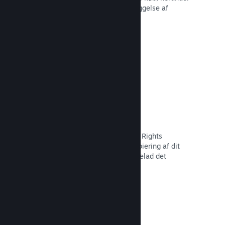
tilbagekaldelse af indhold og forebyggelse af
fremtidig misbrug.
Læs dokumentation →
Indstillinger for piratkopiering/DMR
Brug Steams DRM-værktøjer (Digital Rights
Management) til at reducere piratkopiering af dit
spil, implementer dine egne, eller udelad det
fuldstændigt. Valget er dit.
Læs dokumentation →