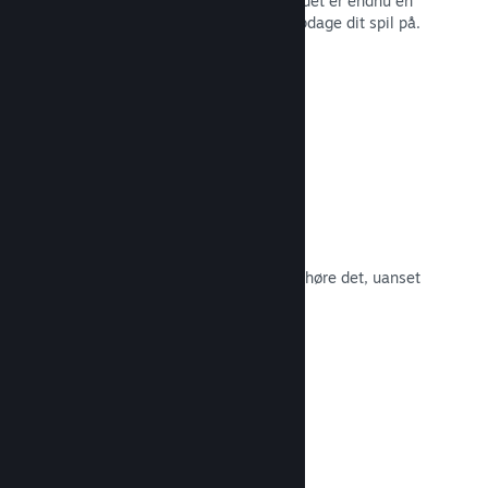
spillernes engagement i Steam – og det er endnu en
måde, som potentielle kunder kan opdage dit spil på.
Læs dokumentation →
Spilsoundtracks
Sælg dit spilsoundtrack, så fans kan høre det, uanset
hvor de er.
Læs dokumentation →
En bedre