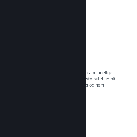
dine potentielle kunder.
Læs dokumentation →
Automatiserede build-processer
Gør Steam til en automatisk del af din almindelige
build-proces, så du kan rulle dit seneste build ud på
Steam-serverne til intern betatestning og nem
udgivelse til offentligheden.
Læs dokumentation →