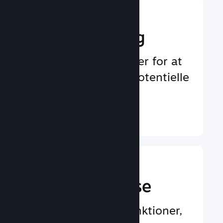
Boost din
markedsføring
Uendelige muligheder for at
blive bemærket af potentielle
spillere
Læs mere ↓
En bedre
spilleroplevelse
Spillercentrerede funktioner,