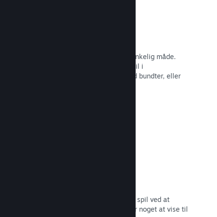
Steam-nøgler
Få dit spil ud til kunder på enhver tænkelig måde.
Brug Steam-nøgler til at sælge dit spil i
detailhandelen, kør rabatter og tilbyd bundter, eller
kør betaer.
Læs dokumentation →
"Kommer snart"-sider
Opbyg begejstring for dit kommende spil ved at
udgive din butiksside, så snart du har noget at vise til