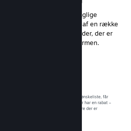
Udnyt Steams 1 billion daglige
eksponeringer ved hjælp af en række
unikke marketingmuligheder, der er
indbygget direkte i platformen.
Ønskelister
Spillere, der sætter dit spil på deres ønskeliste, får
besked, når spillet bliver udgivet eller har en rabat –
og du får data om, hvor mange spillere der er
interesserede.
Læs dokumentation →