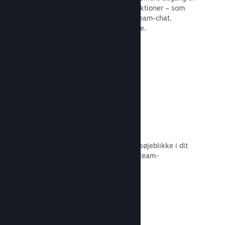
en række forskellige fællesskabsfunktioner – som
eksempelvis brugerskabte guider, Steam-chat,
præstationsfremskridt og meget mere.
Læs dokumentation →
Øjeblikkelige skærmbilleder
Spillere kan nemt dele deres yndlingsøjeblikke i dit
spil med deres venner og det store Steam-
fællesskab.
Læs dokumentation →