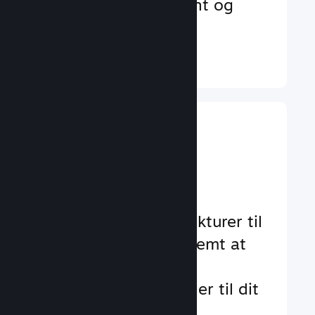
der øger engagement og
tilfredshed
Læs mere ↓
Implementer
gameplay-
funktioner
Gennemtestede strukturer til
at hjælpe dig med nemt at
tilføje standard- og
avancerede funktioner til dit
spil