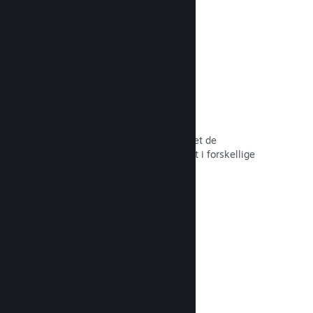
hele tiden.
Over 80 betalingsmetoder
Vi har undersøgt og sømløst integreret de
betalingsmetoder, der anvendes mest i forskellige
lande verden over.
Læs dokumentation →
Priser i over 35 valutaer