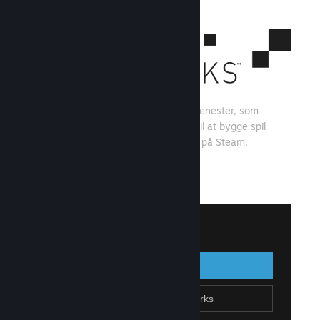
Steamworks er et sæt værktøjer og tjenester, som
spiludviklere og -udgivere kan bruge til at bygge spil
og få mest muligt ud af at distribuere på Steam.
Se, hvad Steamworks kan tilbyde
↓
Log på Steamworks
Log på
Gå tilbage
Tilmeld dig Steamworks
Opret Steam-konto