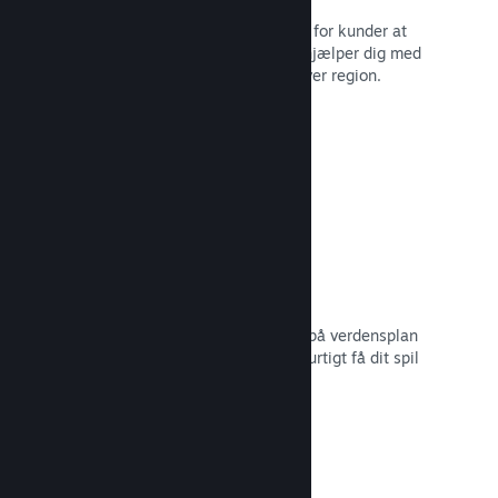
Lokaliserede valutaer gør det lettere for kunder at
købe. Vi har indbygget support, der hjælper dig med
at konfigurere priserne korrekt for hver region.
Læs dokumentation →
Distributionsnetværk og -servere
Med over 400 distribuerede servere på verdensplan
og 1 TB fiber-backbone kan Steam hurtigt få dit spil
ud til spillere i hele verden.
Læs dokumentation →