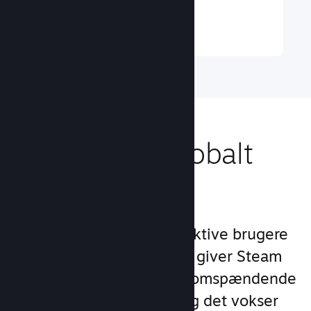
Læs mere ↓
Nå ud til et globalt
publikum
Med over 132 millioner aktive brugere
om måneden i 250 lande giver Steam
dig adgang til et verdensomspændende
fællesskab af spillere – og det vokser