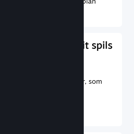
valutaer på verdensplan
Læs mere ↓
Administrer dit spils
forretning
Branchens førende
forretningsværktøjer, som
hjælper dig med at
administrere dit spil
Læs mere ↓