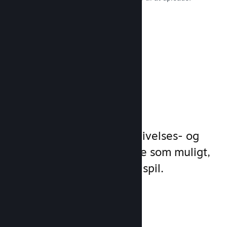
Læs dokumentation →
Administrer
spilforretning
Steamworks gør dine udgivelses- og
styringsprocesser så enkle som muligt,
så du kan fokusere på dit spil.