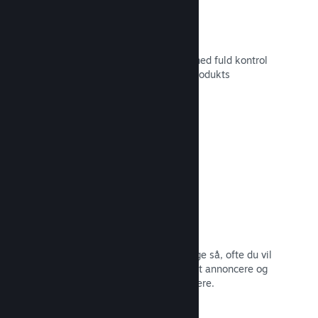
Tilpasset butikssideindhold
Sæt dit spil i det bedste mulige lys med fuld kontrol
over indholdet og billederne på dit produkts
butiksside.
Læs dokumentation →
Opdater når som helst
Udgiv opdateringer, når du vil – og lige så, ofte du vil
– med værktøjer, som gør det nemt at annoncere og
distribuere opdateringer til dine spillere.
Læs dokumentation →