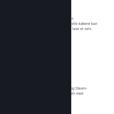
Forummer
Der oprettes automatisk et forum i din
fællesskabshub, hvor fans og potentielle købere kan
diskutere dit spil. Du behøver ikke at lave et selv.
Læs dokumentation →
Curator Connect
Få dit spil foran de rette influencere og Steam-
kuratorer til det størst mulige publikum med
potentielle kunder.
Læs dokumentation →