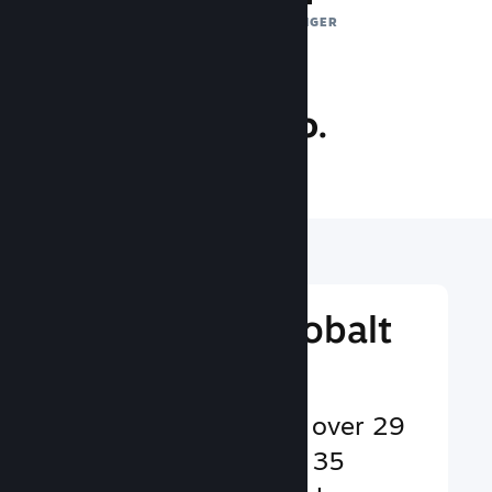
DAGLIGE EKSPONERINGER
35.4 mio.
SPILLERE ONLINE
Nå ud til et globalt
publikum
Betjener brugere på over 29
sprog og i mere end 35