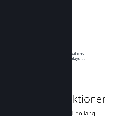
Læs dokumentation →
Remote Play Together
Forvandl automatisk dit multiplayerspil med
delt/opdelt skærm til et online multiplayerspil.
Læs dokumentation →
Gameplay-funktioner
Vi har skabt grundlaget til en lang