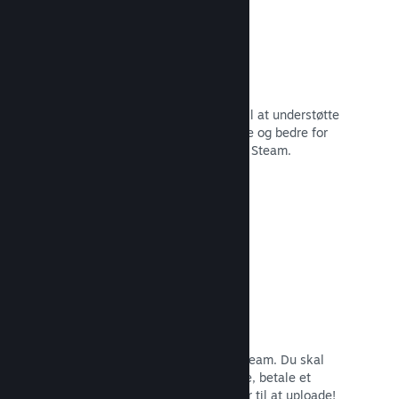
29 understøttede sprog
Steam-klienten er blevet optimeret til at understøtte
29 kernesprog, som gør det nemmere og bedre for
brugere i hele verden at købe spil på Steam.
Læs dokumentation →
Nem tilmelding og distribution
Det er nemt at indsende dit spil til Steam. Du skal
bare udfylde lidt digitalt papirarbejde, betale et
mindre gebyr pr. app, og så er du klar til at uploade!