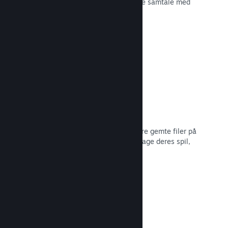
spiludviklingen eller bare for at skabe samtale med
dit fællesskab.
Læs dokumentation →
Filer gemt i Steam Cloud
Steam Cloud kan automatisk opbevare gemte filer på
vores servere, så spillere kan genoptage deres spil,
ligegyldigt hvor de er.
Læs dokumentation →