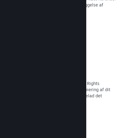
tilbagekaldelse af indhold og forebyggelse af
fremtidig misbrug.
Læs dokumentation →
Indstillinger for piratkopiering/DMR
Brug Steams DRM-værktøjer (Digital Rights
Management) til at reducere piratkopiering af dit
spil, implementer dine egne, eller udelad det
fuldstændigt. Valget er dit.
Læs dokumentation →