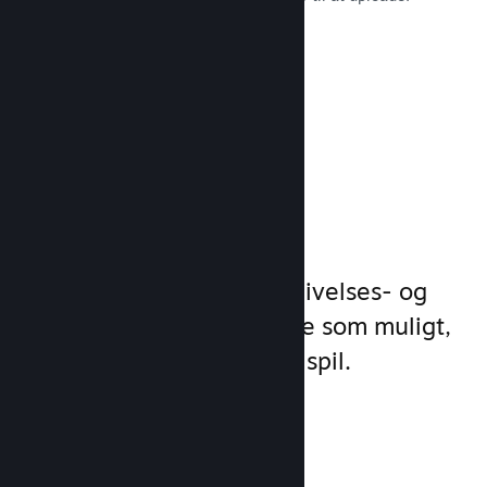
Læs dokumentation →
Administrer
spilforretning
Steamworks gør dine udgivelses- og
styringsprocesser så enkle som muligt,
så du kan fokusere på dit spil.