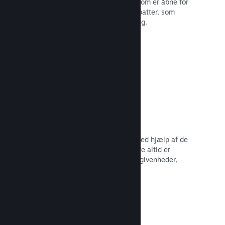
Deltag i almindelige Steam-udsalg, som er åbne for
alle udviklere, eller kør dine egne rabatter, som
opfylder dine behov for markedsføring.
Læs dokumentation →
Begivenheder og meddelelser
Hold kontakten med dit fællesskab ved hjælp af de
indbyggede værktøjer, så dine spillere altid er
opdaterede omkring dine seneste begivenheder,
aktiviteter og funktioner.
Læs dokumentation →