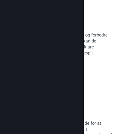
Brugerskabte guider
Fans kan udgive guider for at uddybe og forbedre
oplevelsen for andre – for eksempel kan de
fremhæve interessante øjeblikke, forklare
komplekse økonomier eller løse puslespil.
Læs dokumentation →
Direkte streaminger
Stream dit spil direkte på din butiksside for at
promovere begivenheder, give indblik i