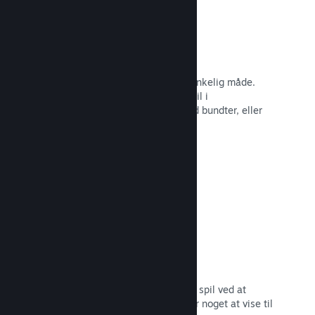
Steam-nøgler
Få dit spil ud til kunder på enhver tænkelig måde.
Brug Steam-nøgler til at sælge dit spil i
detailhandelen, kør rabatter og tilbyd bundter, eller
kør betaer.
Læs dokumentation →
"Kommer snart"-sider
Opbyg begejstring for dit kommende spil ved at
udgive din butiksside, så snart du har noget at vise til