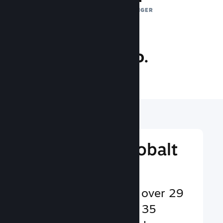
DAGLIGE EKSPONERINGER
26.3 mio.
SPILLERE ONLINE
Nå ud til et globalt
publikum
Betjener brugere på over 29
sprog og i mere end 35