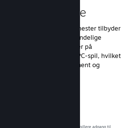
spilleroplevelse
Steams unikke sæt af tjenester tilbyder
meget mere end det almindelige
produktudvalg, man finder på
udgivelsesplatforme for PC-spil, hvilket
øger kundernes engagement og
tilfredshed.
Steam-overlay
En spilgrænseflade, som giver dine spillere adgang til