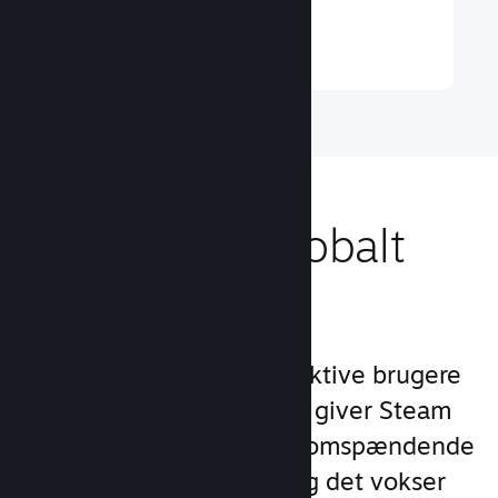
Læs mere ↓
Nå ud til et globalt
publikum
Med over 132 millioner aktive brugere
om måneden i 250 lande giver Steam
dig adgang til et verdensomspændende
fællesskab af spillere – og det vokser