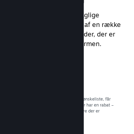
Udnyt Steams 1 billion daglige
eksponeringer ved hjælp af en række
unikke marketingmuligheder, der er
indbygget direkte i platformen.
Ønskelister
Spillere, der sætter dit spil på deres ønskeliste, får
besked, når spillet bliver udgivet eller har en rabat –
og du får data om, hvor mange spillere der er
interesserede.
Læs dokumentation →