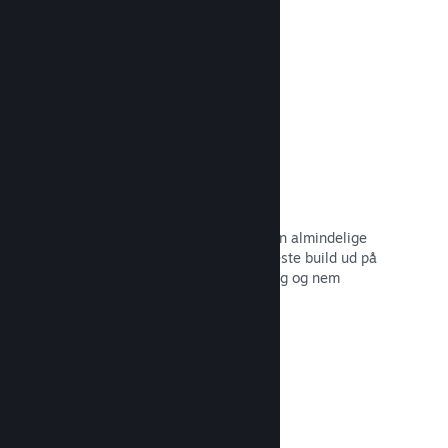
dine potentielle kunder.
Læs dokumentation →
Automatiserede build-processer
Gør Steam til en automatisk del af din almindelige
build-proces, så du kan rulle dit seneste build ud på
Steam-serverne til intern betatestning og nem
udgivelse til offentligheden.
Læs dokumentation →