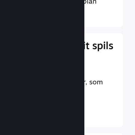
valutaer på verdensplan
Læs mere ↓
Administrer dit spils
forretning
Branchens førende
forretningsværktøjer, som
hjælper dig med at
administrere dit spil
Læs mere ↓