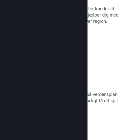
Lokaliserede valutaer gør det lettere for kunder at
købe. Vi har indbygget support, der hjælper dig med
at konfigurere priserne korrekt for hver region.
Læs dokumentation →
Distributionsnetværk og -servere
Med over 400 distribuerede servere på verdensplan
og 1 TB fiber-backbone kan Steam hurtigt få dit spil
ud til spillere i hele verden.
Læs dokumentation →