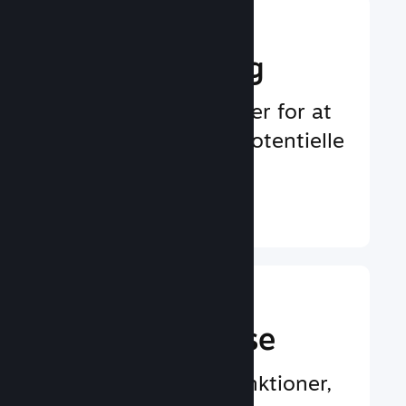
Boost din
markedsføring
Uendelige muligheder for at
blive bemærket af potentielle
spillere
Læs mere ↓
En bedre
spilleroplevelse
Spillercentrerede funktioner,