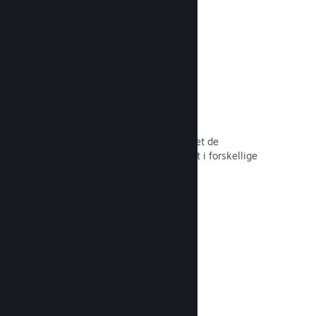
hele tiden.
Over 80 betalingsmetoder
Vi har undersøgt og sømløst integreret de
betalingsmetoder, der anvendes mest i forskellige
lande verden over.
Læs dokumentation →
Priser i over 35 valutaer