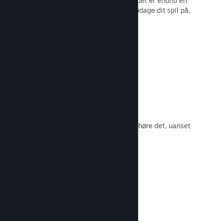
spillernes engagement i Steam – og det er endnu en
måde, som potentielle kunder kan opdage dit spil på.
Læs dokumentation →
Spilsoundtracks
Sælg dit spilsoundtrack, så fans kan høre det, uanset
hvor de er.
Læs dokumentation →
En bedre