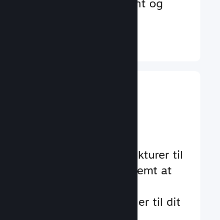
der øger engagement og
tilfredshed
Læs mere ↓
Implementer
gameplay-
funktioner
Gennemtestede strukturer til
at hjælpe dig med nemt at
tilføje standard- og
avancerede funktioner til dit
spil