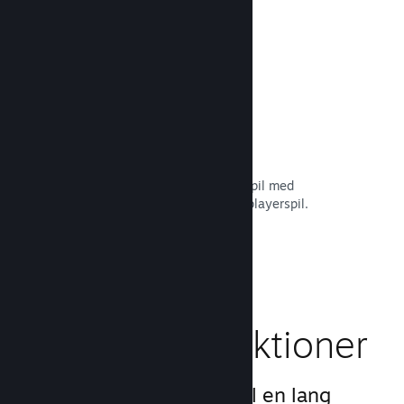
Læs dokumentation →
Remote Play Together
Forvandl automatisk dit multiplayerspil med
delt/opdelt skærm til et online multiplayerspil.
Læs dokumentation →
Gameplay-funktioner
Vi har skabt grundlaget til en lang