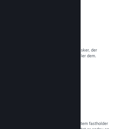
Anmeldelser
Spil på Steam anmeldes af de mennesker, der
betyder mest: de mennesker, der spiller dem.
Læs dokumentation →
Chat med venner
Vennelister og et nydesignet chatsystem fastholder