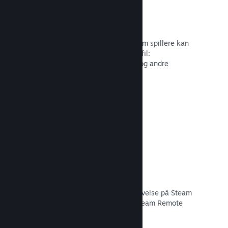
Profiltilpasning
Tilføj genstande til pointbutikken, som spillere kan
bruge til at tilpasse deres Steam-profil:
Klistermærker, avatarer, baggrunde og andre
genstande inspireret af dit spil.
Læs dokumentation →
Remote Play
Udvid automatisk brugernes spiloplevelse på Steam
til mobiler, tablets eller TV'er med Steam Remote
Play.