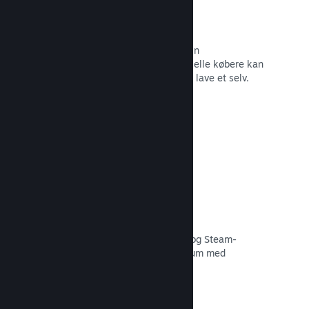
Forummer
Der oprettes automatisk et forum i din
fællesskabshub, hvor fans og potentielle købere kan
diskutere dit spil. Du behøver ikke at lave et selv.
Læs dokumentation →
Curator Connect
Få dit spil foran de rette influencere og Steam-
kuratorer til det størst mulige publikum med
potentielle kunder.
Læs dokumentation →