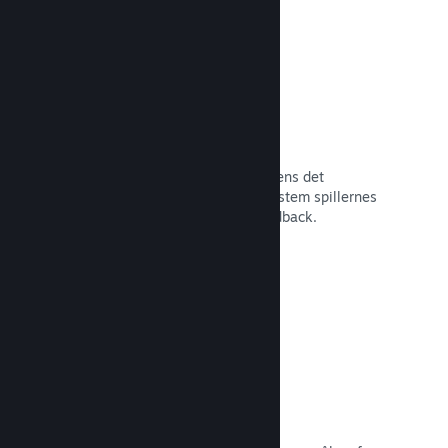
Tidlig adgang på Steam
Lad dit fællesskab opleve dit spil, mens det
stadigvæk er under udvikling – og afstem spillernes
forventninger med direkte spillerfeedback.
Læs dokumentation →
Rabatter og udsalg