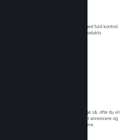
Tilpasset butikssideindhold
Sæt dit spil i det bedste mulige lys med fuld kontrol
over indholdet og billederne på dit produkts
butiksside.
Læs dokumentation →
Opdater når som helst
Udgiv opdateringer, når du vil – og lige så, ofte du vil
– med værktøjer, som gør det nemt at annoncere og
distribuere opdateringer til dine spillere.
Læs dokumentation →