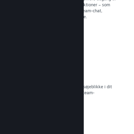
en række forskellige fællesskabsfunktioner – som
eksempelvis brugerskabte guider, Steam-chat,
præstationsfremskridt og meget mere.
Læs dokumentation →
Øjeblikkelige skærmbilleder
Spillere kan nemt dele deres yndlingsøjeblikke i dit
spil med deres venner og det store Steam-
fællesskab.
Læs dokumentation →