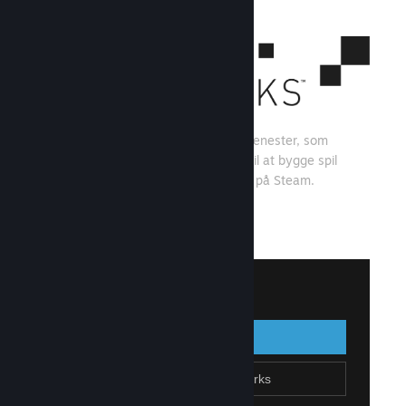
Steamworks er et sæt værktøjer og tjenester, som
spiludviklere og -udgivere kan bruge til at bygge spil
og få mest muligt ud af at distribuere på Steam.
Se, hvad Steamworks kan tilbyde
↓
Log på Steamworks
Log på
Gå tilbage
Tilmeld dig Steamworks
Opret Steam-konto