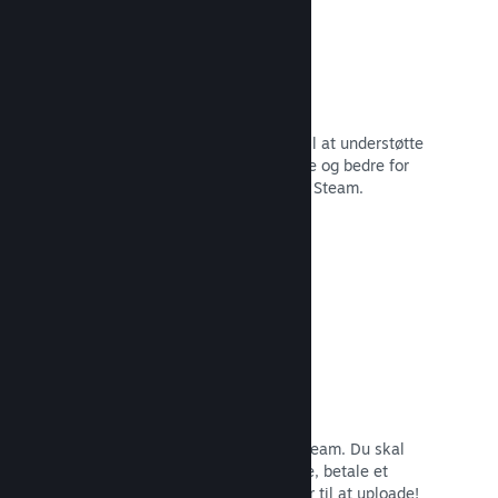
29 understøttede sprog
Steam-klienten er blevet optimeret til at understøtte
29 kernesprog, som gør det nemmere og bedre for
brugere i hele verden at købe spil på Steam.
Læs dokumentation →
Nem tilmelding og distribution
Det er nemt at indsende dit spil til Steam. Du skal
bare udfylde lidt digitalt papirarbejde, betale et
mindre gebyr pr. app, og så er du klar til at uploade!