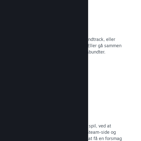
Spilbundter
Bundt dit spil med dets DLC eller soundtrack, eller
opret et bundt med hele dit katalog. Eller gå sammen
med andre udviklere om at lave temabundter.
Læs dokumentation →
Fremhævede broadcasts
Engager dig med dem, der støtter dit spil, ved at
fremhæve streamere direkte på din Steam-side og
give potentielle købere mulighed for at få en forsmag