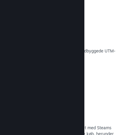
Konverteringssporing
Spor, hvor effektive dine egne
markedsføringskampagner er med indbyggede UTM-
analyser.
Læs dokumentation →
Forebyggelse af svindel
Du og dine spillere er bedre beskyttet med Steams
automatiske håndtering af svigagtige køb, herunder