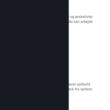
Salgsdata i realtid
Salgsrapporter i realtid, antal spillere og ønskelister
– alt sammen opdelt efter region, så du kan arbejde
smartere.
Læs dokumentation →
Steam Playtest
Administrer nemt adgangen til et separat spilbuild
for at lave tidlig testning og få feedback fra spillere.
Læs dokumentation →