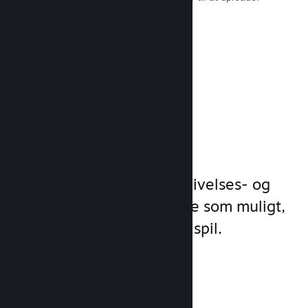
Læs dokumentation →
Administrer
spilforretning
Steamworks gør dine udgivelses- og
styringsprocesser så enkle som muligt,
så du kan fokusere på dit spil.