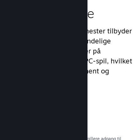
spilleroplevelse
Steams unikke sæt af tjenester tilbyder
meget mere end det almindelige
produktudvalg, man finder på
udgivelsesplatforme for PC-spil, hvilket
øger kundernes engagement og
tilfredshed.
Steam-overlay
En spilgrænseflade, som giver dine spillere adgang til