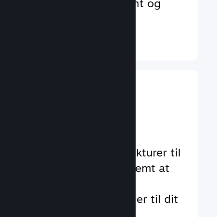
der øger engagement og
tilfredshed
Læs mere ↓
Implementer
gameplay-
funktioner
Gennemtestede strukturer til
at hjælpe dig med nemt at
tilføje standard- og
avancerede funktioner til dit
spil