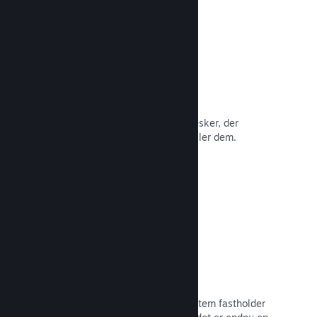
Anmeldelser
Spil på Steam anmeldes af de mennesker, der
betyder mest: de mennesker, der spiller dem.
Læs dokumentation →
Chat med venner
Vennelister og et nydesignet chatsystem fastholder