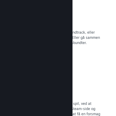
Spilbundter
Bundt dit spil med dets DLC eller soundtrack, eller
opret et bundt med hele dit katalog. Eller gå sammen
med andre udviklere om at lave temabundter.
Læs dokumentation →
Fremhævede broadcasts
Engager dig med dem, der støtter dit spil, ved at
fremhæve streamere direkte på din Steam-side og
give potentielle købere mulighed for at få en forsmag