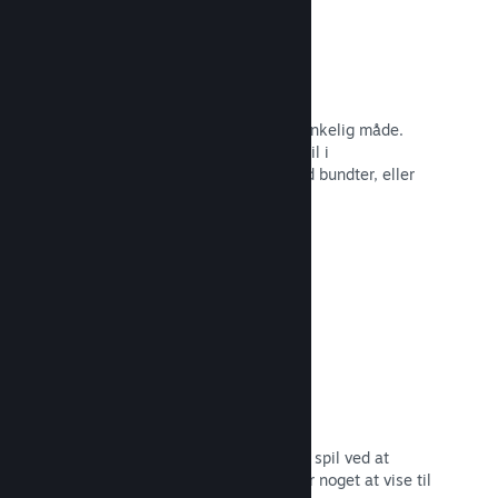
Steam-nøgler
Få dit spil ud til kunder på enhver tænkelig måde.
Brug Steam-nøgler til at sælge dit spil i
detailhandelen, kør rabatter og tilbyd bundter, eller
kør betaer.
Læs dokumentation →
"Kommer snart"-sider
Opbyg begejstring for dit kommende spil ved at
udgive din butiksside, så snart du har noget at vise til