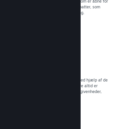
Deltag i almindelige Steam-udsalg, som er åbne for
alle udviklere, eller kør dine egne rabatter, som
opfylder dine behov for markedsføring.
Læs dokumentation →
Begivenheder og meddelelser
Hold kontakten med dit fællesskab ved hjælp af de
indbyggede værktøjer, så dine spillere altid er
opdaterede omkring dine seneste begivenheder,
aktiviteter og funktioner.
Læs dokumentation →