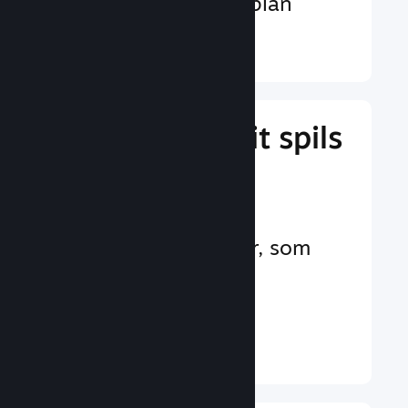
valutaer på verdensplan
Læs mere ↓
Administrer dit spils
forretning
Branchens førende
forretningsværktøjer, som
hjælper dig med at
administrere dit spil
Læs mere ↓