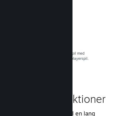
Læs dokumentation →
Remote Play Together
Forvandl automatisk dit multiplayerspil med
delt/opdelt skærm til et online multiplayerspil.
Læs dokumentation →
Gameplay-funktioner
Vi har skabt grundlaget til en lang