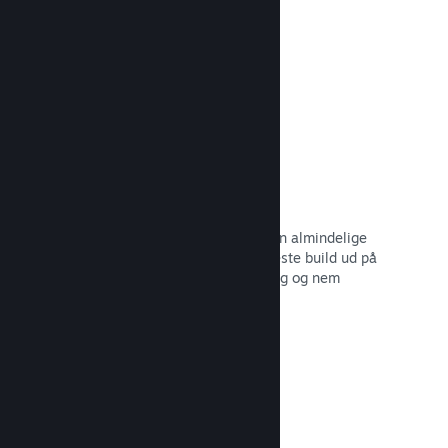
dine potentielle kunder.
Læs dokumentation →
Automatiserede build-processer
Gør Steam til en automatisk del af din almindelige
build-proces, så du kan rulle dit seneste build ud på
Steam-serverne til intern betatestning og nem
udgivelse til offentligheden.
Læs dokumentation →