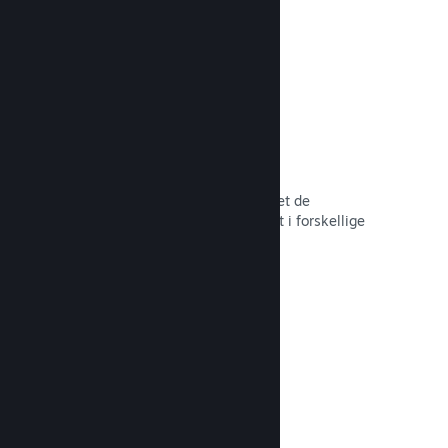
hele tiden.
Over 80 betalingsmetoder
Vi har undersøgt og sømløst integreret de
betalingsmetoder, der anvendes mest i forskellige
lande verden over.
Læs dokumentation →
Priser i over 35 valutaer