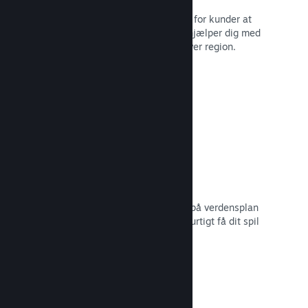
Lokaliserede valutaer gør det lettere for kunder at
købe. Vi har indbygget support, der hjælper dig med
at konfigurere priserne korrekt for hver region.
Læs dokumentation →
Distributionsnetværk og -servere
Med over 400 distribuerede servere på verdensplan
og 1 TB fiber-backbone kan Steam hurtigt få dit spil
ud til spillere i hele verden.
Læs dokumentation →