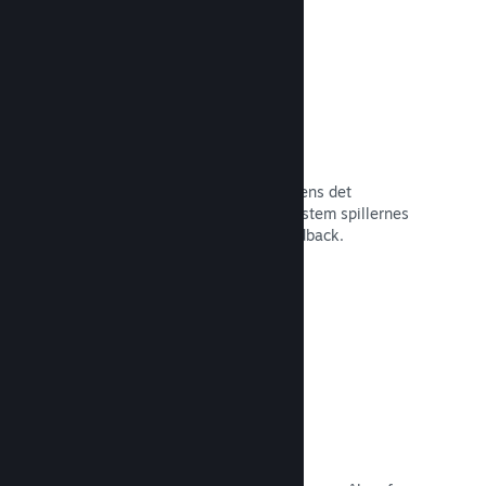
Tidlig adgang på Steam
Lad dit fællesskab opleve dit spil, mens det
stadigvæk er under udvikling – og afstem spillernes
forventninger med direkte spillerfeedback.
Læs dokumentation →
Rabatter og udsalg