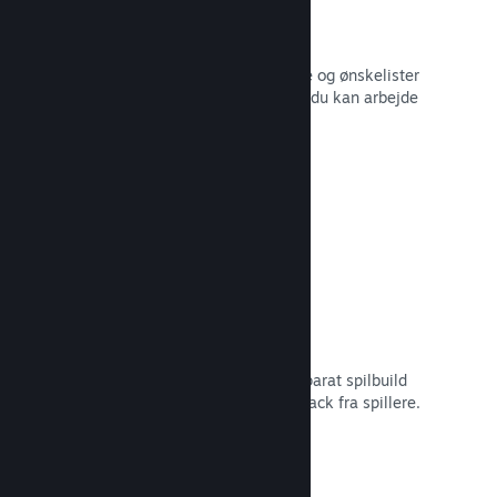
Salgsdata i realtid
Salgsrapporter i realtid, antal spillere og ønskelister
– alt sammen opdelt efter region, så du kan arbejde
smartere.
Læs dokumentation →
Steam Playtest
Administrer nemt adgangen til et separat spilbuild
for at lave tidlig testning og få feedback fra spillere.
Læs dokumentation →