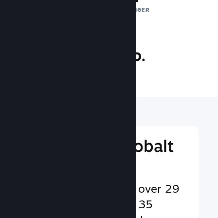
DAGLIGE EKSPONERINGER
36.0 mio.
SPILLERE ONLINE
Nå ud til et globalt
publikum
Betjener brugere på over 29
sprog og i mere end 35