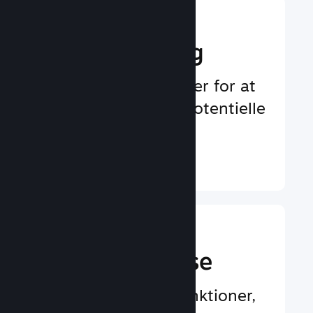
Boost din
markedsføring
Uendelige muligheder for at
blive bemærket af potentielle
spillere
Læs mere ↓
En bedre
spilleroplevelse
Spillercentrerede funktioner,