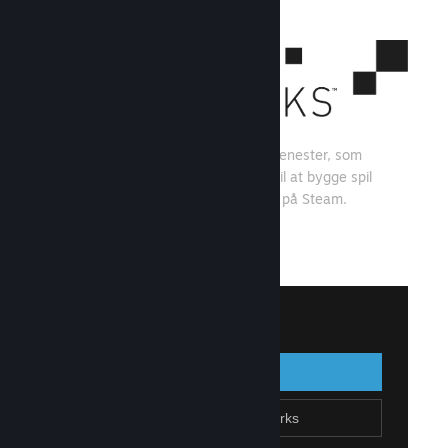
Steamworks er et sæt værktøjer og tjenester, som
spiludviklere og -udgivere kan bruge til at bygge spil
og få mest muligt ud af at distribuere på Steam.
Se, hvad Steamworks kan tilbyde
↓
Log på Steamworks
Log på
Gå tilbage
Tilmeld dig Steamworks
Opret Steam-konto