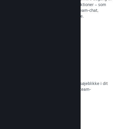
en række forskellige fællesskabsfunktioner – som
eksempelvis brugerskabte guider, Steam-chat,
præstationsfremskridt og meget mere.
Læs dokumentation →
Øjeblikkelige skærmbilleder
Spillere kan nemt dele deres yndlingsøjeblikke i dit
spil med deres venner og det store Steam-
fællesskab.
Læs dokumentation →