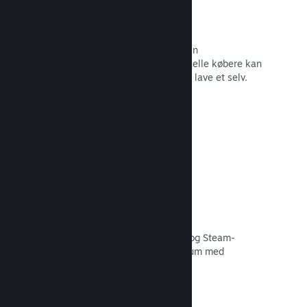
Forummer
Der oprettes automatisk et forum i din
fællesskabshub, hvor fans og potentielle købere kan
diskutere dit spil. Du behøver ikke at lave et selv.
Læs dokumentation →
Curator Connect
Få dit spil foran de rette influencere og Steam-
kuratorer til det størst mulige publikum med
potentielle kunder.
Læs dokumentation →