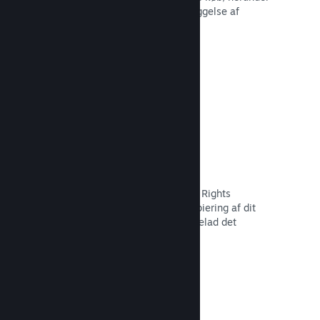
tilbagekaldelse af indhold og forebyggelse af
fremtidig misbrug.
Læs dokumentation →
Indstillinger for piratkopiering/DMR
Brug Steams DRM-værktøjer (Digital Rights
Management) til at reducere piratkopiering af dit
spil, implementer dine egne, eller udelad det
fuldstændigt. Valget er dit.
Læs dokumentation →