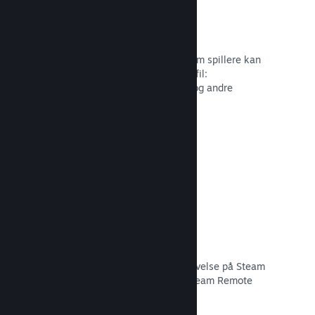
Profiltilpasning
Tilføj genstande til pointbutikken, som spillere kan
bruge til at tilpasse deres Steam-profil:
Klistermærker, avatarer, baggrunde og andre
genstande inspireret af dit spil.
Læs dokumentation →
Remote Play
Udvid automatisk brugernes spiloplevelse på Steam
til mobiler, tablets eller TV'er med Steam Remote
Play.