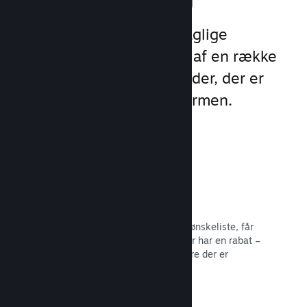
Udnyt Steams 1 billion daglige
eksponeringer ved hjælp af en række
unikke marketingmuligheder, der er
indbygget direkte i platformen.
Ønskelister
Spillere, der sætter dit spil på deres ønskeliste, får
besked, når spillet bliver udgivet eller har en rabat –
og du får data om, hvor mange spillere der er
interesserede.
Læs dokumentation →