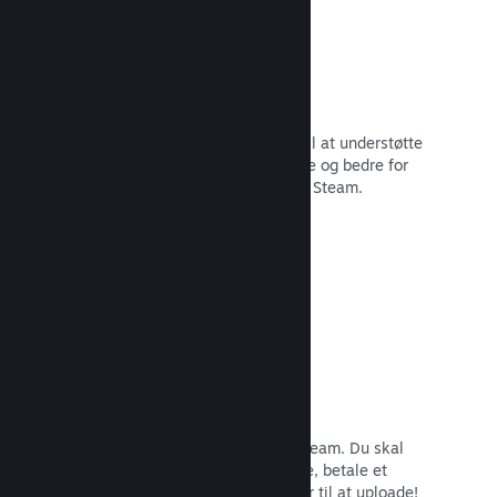
29 understøttede sprog
Steam-klienten er blevet optimeret til at understøtte
29 kernesprog, som gør det nemmere og bedre for
brugere i hele verden at købe spil på Steam.
Læs dokumentation →
Nem tilmelding og distribution
Det er nemt at indsende dit spil til Steam. Du skal
bare udfylde lidt digitalt papirarbejde, betale et
mindre gebyr pr. app, og så er du klar til at uploade!