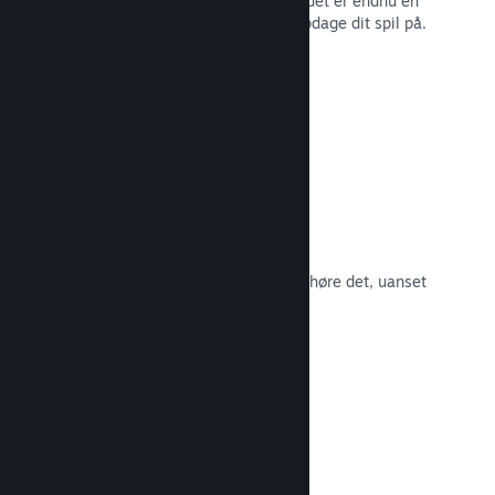
spillernes engagement i Steam – og det er endnu en
måde, som potentielle kunder kan opdage dit spil på.
Læs dokumentation →
Spilsoundtracks
Sælg dit spilsoundtrack, så fans kan høre det, uanset
hvor de er.
Læs dokumentation →
En bedre