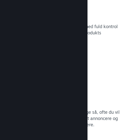
Tilpasset butikssideindhold
Sæt dit spil i det bedste mulige lys med fuld kontrol
over indholdet og billederne på dit produkts
butiksside.
Læs dokumentation →
Opdater når som helst
Udgiv opdateringer, når du vil – og lige så, ofte du vil
– med værktøjer, som gør det nemt at annoncere og
distribuere opdateringer til dine spillere.
Læs dokumentation →