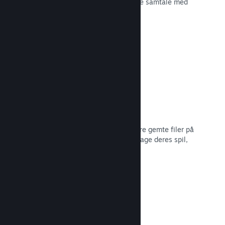
spiludviklingen eller bare for at skabe samtale med
dit fællesskab.
Læs dokumentation →
Filer gemt i Steam Cloud
Steam Cloud kan automatisk opbevare gemte filer på
vores servere, så spillere kan genoptage deres spil,
ligegyldigt hvor de er.
Læs dokumentation →