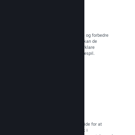
Brugerskabte guider
Fans kan udgive guider for at uddybe og forbedre
oplevelsen for andre – for eksempel kan de
fremhæve interessante øjeblikke, forklare
komplekse økonomier eller løse puslespil.
Læs dokumentation →
Direkte streaminger
Stream dit spil direkte på din butiksside for at
promovere begivenheder, give indblik i