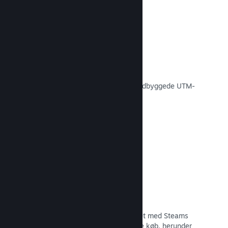
Konverteringssporing
Spor, hvor effektive dine egne
markedsføringskampagner er med indbyggede UTM-
analyser.
Læs dokumentation →
Forebyggelse af svindel
Du og dine spillere er bedre beskyttet med Steams
automatiske håndtering af svigagtige køb, herunder