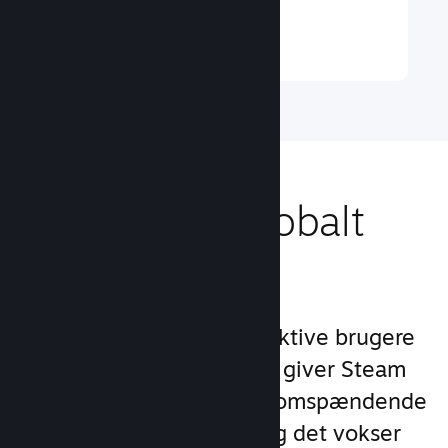
Læs mere ↓
Nå ud til et globalt
publikum
Med over 132 millioner aktive brugere
om måneden i 250 lande giver Steam
dig adgang til et verdensomspændende
fællesskab af spillere – og det vokser