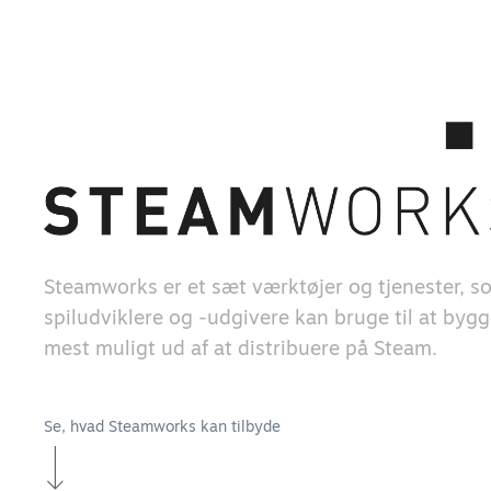
Steamworks er et sæt værktøjer og tjenester, s
spiludviklere og -udgivere kan bruge til at bygg
mest muligt ud af at distribuere på Steam.
Se, hvad Steamworks kan tilbyde