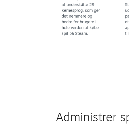
at understøtte 29
St
kernesprog, som gør
ud
det nemmere og
pa
bedre for brugere i
et
hele verden at købe
ap
spil på Steam.
ti
Administrer sp