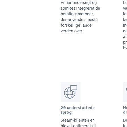
Vi har undersøgt og
Lo
sømløst integreret de
va
betalingsmetoder,
le
der anvendes mest i
kø
forskellige lande
in
verden over.
de
at
pr
hv
29 understøttede
N
sprog
di
Steam-klienten er
De
blevet optimeret til
in