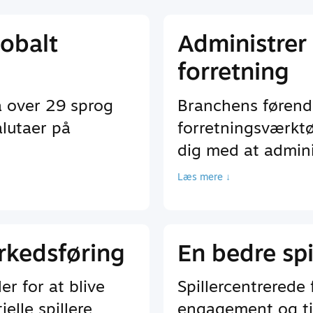
lobalt
Administrer 
forretning
å over 29 sprog
Branchens førend
lutaer på
forretningsværktø
dig med at adminis
Læs mere ↓
rkedsføring
En bedre spi
r for at blive
Spillercentrerede 
elle spillere
engagement og ti