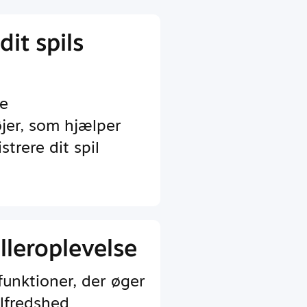
dit spils
e
jer, som hjælper
trere dit spil
lleroplevelse
funktioner, der øger
lfredshed