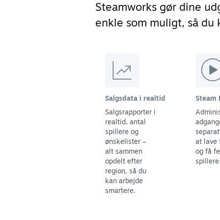
Steamworks gør dine udg
enkle som muligt, så du k
Salgsdata i realtid
Steam 
Salgsrapporter i
Adminis
realtid, antal
adgange
spillere og
separat 
ønskelister –
at lave 
alt sammen
og få f
opdelt efter
spillere
region, så du
kan arbejde
smartere.