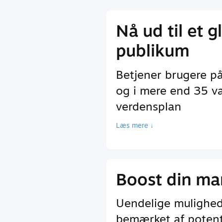
Nå ud til et g
publikum
Betjener brugere p
og i mere end 35 va
verdensplan
Læs mere ↓
Boost din ma
Uendelige mulighede
bemærket af potenti