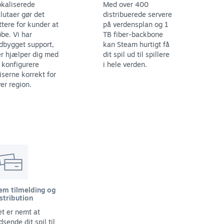
kaliserede
Med over 400
lutaer gør det
distribuerede servere
ttere for kunder at
på verdensplan og 1
be. Vi har
TB fiber-backbone
dbygget support,
kan Steam hurtigt få
r hjælper dig med
dit spil ud til spillere
 konfigurere
i hele verden.
iserne korrekt for
er region.
em tilmelding og
stribution
t er nemt at
dsende dit spil til