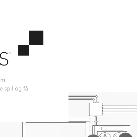
om
e spil og få