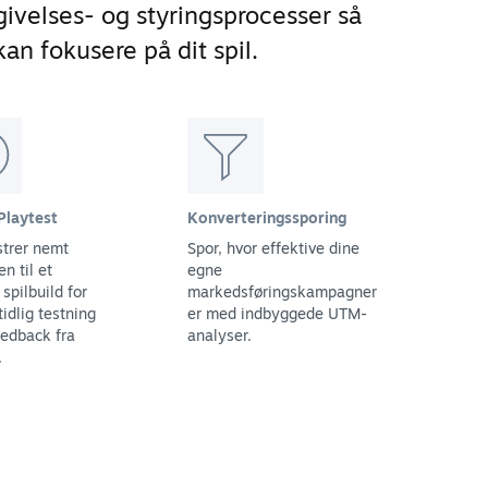
ivelses- og styringsprocesser så
an fokusere på dit spil.
Playtest
Konverteringssporing
trer nemt
Spor, hvor effektive dine
n til et
egne
spilbuild for
markedsføringskampagner
tidlig testning
er med indbyggede UTM-
eedback fra
analyser.
.