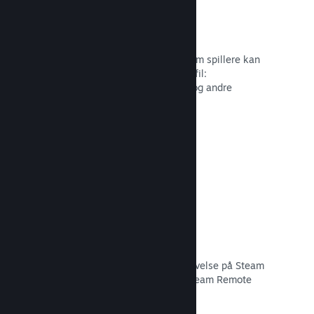
Profiltilpasning
Tilføj genstande til pointbutikken, som spillere kan
bruge til at tilpasse deres Steam-profil:
Klistermærker, avatarer, baggrunde og andre
genstande inspireret af dit spil.
Læs dokumentation →
Remote Play
Udvid automatisk brugernes spiloplevelse på Steam
til mobiler, tablets eller TV'er med Steam Remote
Play.