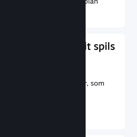
valutaer på verdensplan
Læs mere ↓
Administrer dit spils
forretning
Branchens førende
forretningsværktøjer, som
hjælper dig med at
administrere dit spil
Læs mere ↓