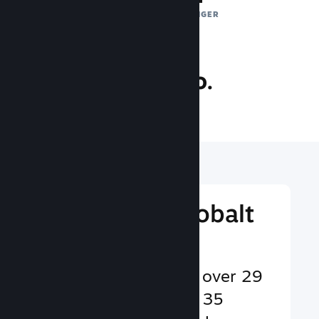
DAGLIGE EKSPONERINGER
30.5 mio.
SPILLERE ONLINE
Nå ud til et globalt
publikum
Betjener brugere på over 29
sprog og i mere end 35