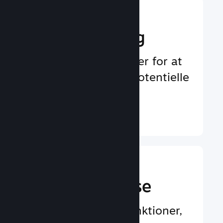
Boost din
markedsføring
Uendelige muligheder for at
blive bemærket af potentielle
spillere
Læs mere ↓
En bedre
spilleroplevelse
Spillercentrerede funktioner,