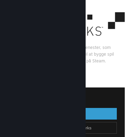
Steamworks er et sæt værktøjer og tjenester, som
spiludviklere og -udgivere kan bruge til at bygge spil
og få mest muligt ud af at distribuere på Steam.
Se, hvad Steamworks kan tilbyde
↓
Log på Steamworks
Log på
Gå tilbage
Tilmeld dig Steamworks
Opret Steam-konto