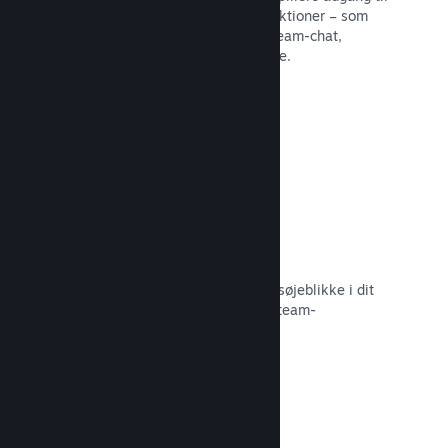
en række forskellige fællesskabsfunktioner – som
eksempelvis brugerskabte guider, Steam-chat,
præstationsfremskridt og meget mere.
Læs dokumentation →
Øjeblikkelige skærmbilleder
Spillere kan nemt dele deres yndlingsøjeblikke i dit
spil med deres venner og det store Steam-
fællesskab.
Læs dokumentation →