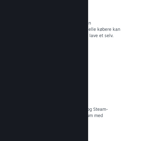
Forummer
Der oprettes automatisk et forum i din
fællesskabshub, hvor fans og potentielle købere kan
diskutere dit spil. Du behøver ikke at lave et selv.
Læs dokumentation →
Curator Connect
Få dit spil foran de rette influencere og Steam-
kuratorer til det størst mulige publikum med
potentielle kunder.
Læs dokumentation →