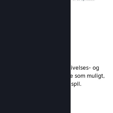
Læs dokumentation →
Administrer
spilforretning
Steamworks gør dine udgivelses- og
styringsprocesser så enkle som muligt,
så du kan fokusere på dit spil.