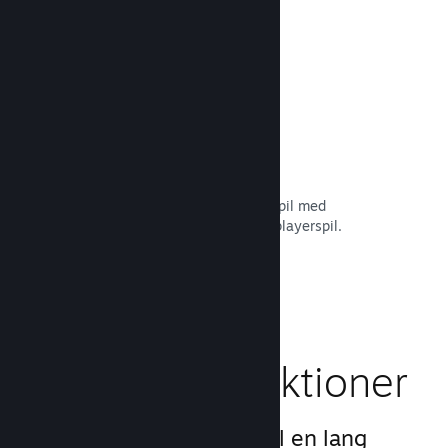
Læs dokumentation →
Remote Play Together
Forvandl automatisk dit multiplayerspil med
delt/opdelt skærm til et online multiplayerspil.
Læs dokumentation →
Gameplay-funktioner
Vi har skabt grundlaget til en lang