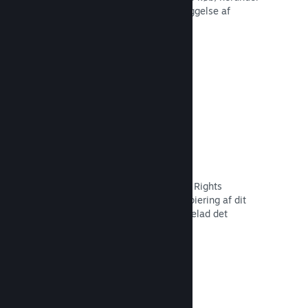
tilbagekaldelse af indhold og forebyggelse af
fremtidig misbrug.
Læs dokumentation →
Indstillinger for piratkopiering/DMR
Brug Steams DRM-værktøjer (Digital Rights
Management) til at reducere piratkopiering af dit
spil, implementer dine egne, eller udelad det
fuldstændigt. Valget er dit.
Læs dokumentation →