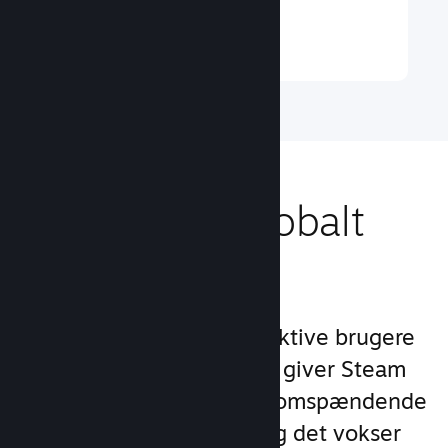
Læs mere ↓
Nå ud til et globalt
publikum
Med over 132 millioner aktive brugere
om måneden i 250 lande giver Steam
dig adgang til et verdensomspændende
fællesskab af spillere – og det vokser