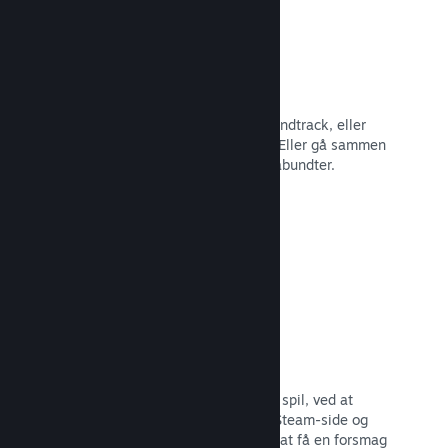
Spilbundter
Bundt dit spil med dets DLC eller soundtrack, eller
opret et bundt med hele dit katalog. Eller gå sammen
med andre udviklere om at lave temabundter.
Læs dokumentation →
Fremhævede broadcasts
Engager dig med dem, der støtter dit spil, ved at
fremhæve streamere direkte på din Steam-side og
give potentielle købere mulighed for at få en forsmag