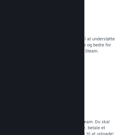
29 understøttede sprog
Steam-klienten er blevet optimeret til at understøtte
29 kernesprog, som gør det nemmere og bedre for
brugere i hele verden at købe spil på Steam.
Læs dokumentation →
Nem tilmelding og distribution
Det er nemt at indsende dit spil til Steam. Du skal
bare udfylde lidt digitalt papirarbejde, betale et
mindre gebyr pr. app, og så er du klar til at uploade!