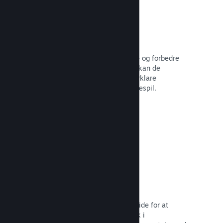
Brugerskabte guider
Fans kan udgive guider for at uddybe og forbedre
oplevelsen for andre – for eksempel kan de
fremhæve interessante øjeblikke, forklare
komplekse økonomier eller løse puslespil.
Læs dokumentation →
Direkte streaminger
Stream dit spil direkte på din butiksside for at
promovere begivenheder, give indblik i