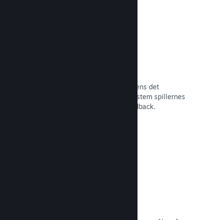
Tidlig adgang på Steam
Lad dit fællesskab opleve dit spil, mens det
stadigvæk er under udvikling – og afstem spillernes
forventninger med direkte spillerfeedback.
Læs dokumentation →
Rabatter og udsalg