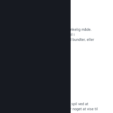
Steam-nøgler
Få dit spil ud til kunder på enhver tænkelig måde.
Brug Steam-nøgler til at sælge dit spil i
detailhandelen, kør rabatter og tilbyd bundter, eller
kør betaer.
Læs dokumentation →
"Kommer snart"-sider
Opbyg begejstring for dit kommende spil ved at
udgive din butiksside, så snart du har noget at vise til