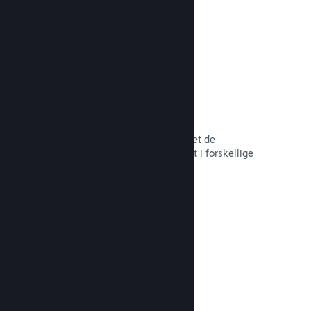
hele tiden.
Over 80 betalingsmetoder
Vi har undersøgt og sømløst integreret de
betalingsmetoder, der anvendes mest i forskellige
lande verden over.
Læs dokumentation →
Priser i over 35 valutaer