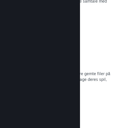
spiludviklingen eller bare for at skabe samtale med
dit fællesskab.
Læs dokumentation →
Filer gemt i Steam Cloud
Steam Cloud kan automatisk opbevare gemte filer på
vores servere, så spillere kan genoptage deres spil,
ligegyldigt hvor de er.
Læs dokumentation →