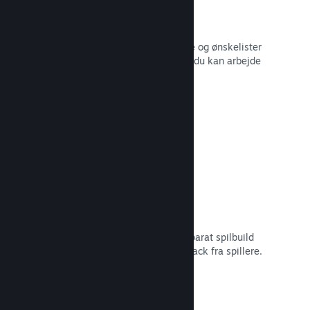
Salgsdata i realtid
Salgsrapporter i realtid, antal spillere og ønskelister
– alt sammen opdelt efter region, så du kan arbejde
smartere.
Læs dokumentation →
Steam Playtest
Administrer nemt adgangen til et separat spilbuild
for at lave tidlig testning og få feedback fra spillere.
Læs dokumentation →