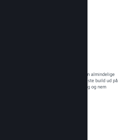
dine potentielle kunder.
Læs dokumentation →
Automatiserede build-processer
Gør Steam til en automatisk del af din almindelige
build-proces, så du kan rulle dit seneste build ud på
Steam-serverne til intern betatestning og nem
udgivelse til offentligheden.
Læs dokumentation →