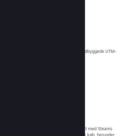
Konverteringssporing
Spor, hvor effektive dine egne
markedsføringskampagner er med indbyggede UTM-
analyser.
Læs dokumentation →
Forebyggelse af svindel
Du og dine spillere er bedre beskyttet med Steams
automatiske håndtering af svigagtige køb, herunder