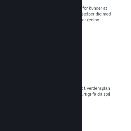
Lokaliserede valutaer gør det lettere for kunder at
købe. Vi har indbygget support, der hjælper dig med
at konfigurere priserne korrekt for hver region.
Læs dokumentation →
Distributionsnetværk og -servere
Med over 400 distribuerede servere på verdensplan
og 1 TB fiber-backbone kan Steam hurtigt få dit spil
ud til spillere i hele verden.
Læs dokumentation →