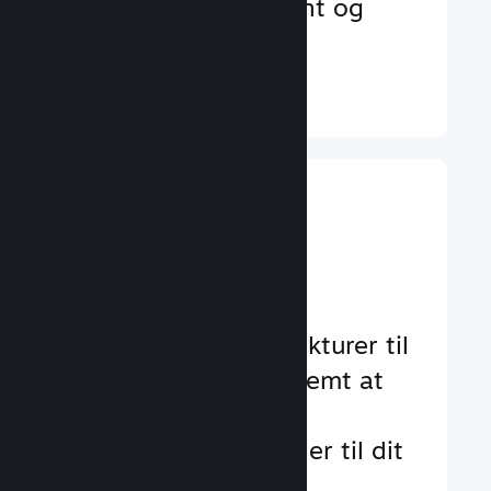
der øger engagement og
tilfredshed
Læs mere ↓
Implementer
gameplay-
funktioner
Gennemtestede strukturer til
at hjælpe dig med nemt at
tilføje standard- og
avancerede funktioner til dit
spil