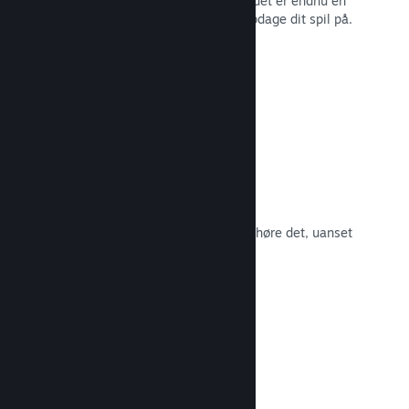
spillernes engagement i Steam – og det er endnu en
måde, som potentielle kunder kan opdage dit spil på.
Læs dokumentation →
Spilsoundtracks
Sælg dit spilsoundtrack, så fans kan høre det, uanset
hvor de er.
Læs dokumentation →
En bedre