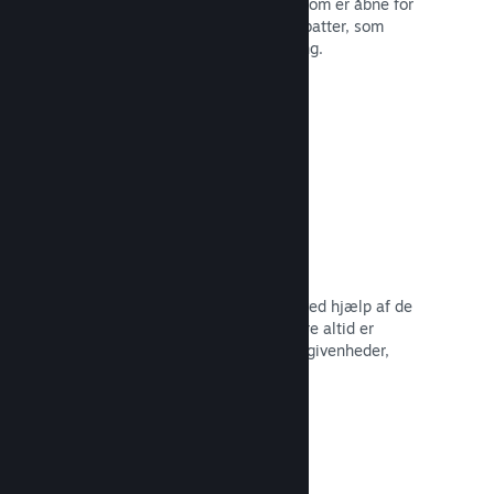
Deltag i almindelige Steam-udsalg, som er åbne for
alle udviklere, eller kør dine egne rabatter, som
opfylder dine behov for markedsføring.
Læs dokumentation →
Begivenheder og meddelelser
Hold kontakten med dit fællesskab ved hjælp af de
indbyggede værktøjer, så dine spillere altid er
opdaterede omkring dine seneste begivenheder,
aktiviteter og funktioner.
Læs dokumentation →