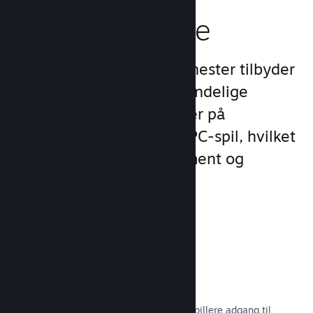
spilleroplevelse
Steams unikke sæt af tjenester tilbyder
meget mere end det almindelige
produktudvalg, man finder på
udgivelsesplatforme for PC-spil, hvilket
øger kundernes engagement og
tilfredshed.
Steam-overlay
En spilgrænseflade, som giver dine spillere adgang til