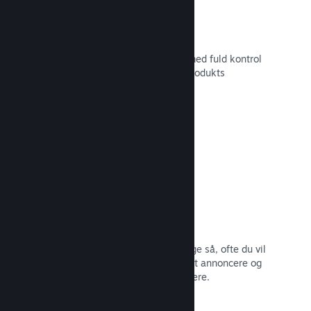
Tilpasset butikssideindhold
Sæt dit spil i det bedste mulige lys med fuld kontrol
over indholdet og billederne på dit produkts
butiksside.
Læs dokumentation →
Opdater når som helst
Udgiv opdateringer, når du vil – og lige så, ofte du vil
– med værktøjer, som gør det nemt at annoncere og
distribuere opdateringer til dine spillere.
Læs dokumentation →