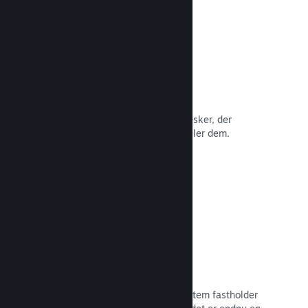
Anmeldelser
Spil på Steam anmeldes af de mennesker, der
betyder mest: de mennesker, der spiller dem.
Læs dokumentation →
Chat med venner
Vennelister og et nydesignet chatsystem fastholder