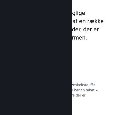
Udnyt Steams 1 billion daglige
eksponeringer ved hjælp af en række
unikke marketingmuligheder, der er
indbygget direkte i platformen.
Ønskelister
Spillere, der sætter dit spil på deres ønskeliste, får
besked, når spillet bliver udgivet eller har en rabat –
og du får data om, hvor mange spillere der er
interesserede.
Læs dokumentation →