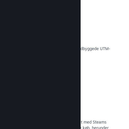
Konverteringssporing
Spor, hvor effektive dine egne
markedsføringskampagner er med indbyggede UTM-
analyser.
Læs dokumentation →
Forebyggelse af svindel
Du og dine spillere er bedre beskyttet med Steams
automatiske håndtering af svigagtige køb, herunder