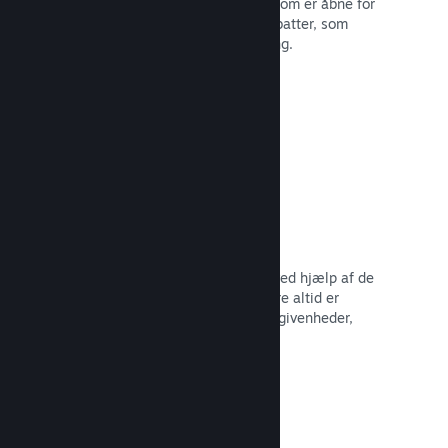
Deltag i almindelige Steam-udsalg, som er åbne for
alle udviklere, eller kør dine egne rabatter, som
opfylder dine behov for markedsføring.
Læs dokumentation →
Begivenheder og meddelelser
Hold kontakten med dit fællesskab ved hjælp af de
indbyggede værktøjer, så dine spillere altid er
opdaterede omkring dine seneste begivenheder,
aktiviteter og funktioner.
Læs dokumentation →