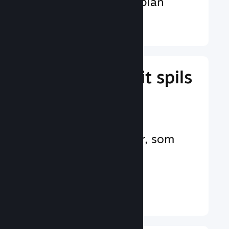
valutaer på verdensplan
Læs mere ↓
Administrer dit spils
forretning
Branchens førende
forretningsværktøjer, som
hjælper dig med at
administrere dit spil
Læs mere ↓