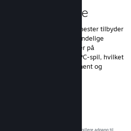
spilleroplevelse
Steams unikke sæt af tjenester tilbyder
meget mere end det almindelige
produktudvalg, man finder på
udgivelsesplatforme for PC-spil, hvilket
øger kundernes engagement og
tilfredshed.
Steam-overlay
En spilgrænseflade, som giver dine spillere adgang til