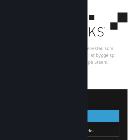
Steamworks er et sæt værktøjer og tjenester, som
spiludviklere og -udgivere kan bruge til at bygge spil
og få mest muligt ud af at distribuere på Steam.
Se, hvad Steamworks kan tilbyde
↓
Log på Steamworks
Log på
Gå tilbage
Tilmeld dig Steamworks
Opret Steam-konto