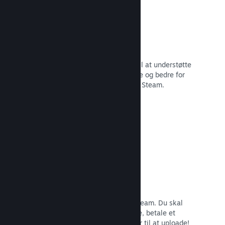
29 understøttede sprog
Steam-klienten er blevet optimeret til at understøtte
29 kernesprog, som gør det nemmere og bedre for
brugere i hele verden at købe spil på Steam.
Læs dokumentation →
Nem tilmelding og distribution
Det er nemt at indsende dit spil til Steam. Du skal
bare udfylde lidt digitalt papirarbejde, betale et
mindre gebyr pr. app, og så er du klar til at uploade!