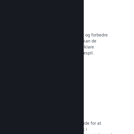
Brugerskabte guider
Fans kan udgive guider for at uddybe og forbedre
oplevelsen for andre – for eksempel kan de
fremhæve interessante øjeblikke, forklare
komplekse økonomier eller løse puslespil.
Læs dokumentation →
Direkte streaminger
Stream dit spil direkte på din butiksside for at
promovere begivenheder, give indblik i