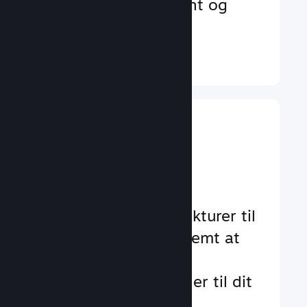
der øger engagement og
tilfredshed
Læs mere ↓
Implementer
gameplay-
funktioner
Gennemtestede strukturer til
at hjælpe dig med nemt at
tilføje standard- og
avancerede funktioner til dit
spil