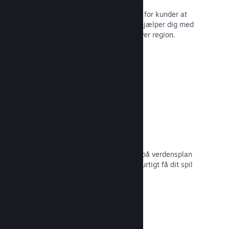
Lokaliserede valutaer gør det lettere for kunder at
købe. Vi har indbygget support, der hjælper dig med
at konfigurere priserne korrekt for hver region.
Læs dokumentation →
Distributionsnetværk og -servere
Med over 400 distribuerede servere på verdensplan
og 1 TB fiber-backbone kan Steam hurtigt få dit spil
ud til spillere i hele verden.
Læs dokumentation →