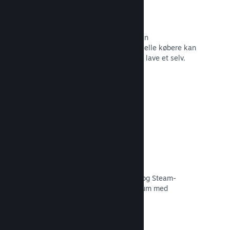
Forummer
Der oprettes automatisk et forum i din
fællesskabshub, hvor fans og potentielle købere kan
diskutere dit spil. Du behøver ikke at lave et selv.
Læs dokumentation →
Curator Connect
Få dit spil foran de rette influencere og Steam-
kuratorer til det størst mulige publikum med
potentielle kunder.
Læs dokumentation →