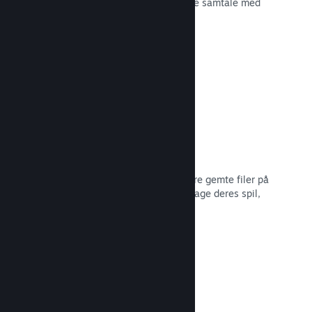
spiludviklingen eller bare for at skabe samtale med
dit fællesskab.
Læs dokumentation →
Filer gemt i Steam Cloud
Steam Cloud kan automatisk opbevare gemte filer på
vores servere, så spillere kan genoptage deres spil,
ligegyldigt hvor de er.
Læs dokumentation →