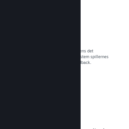
Tidlig adgang på Steam
Lad dit fællesskab opleve dit spil, mens det
stadigvæk er under udvikling – og afstem spillernes
forventninger med direkte spillerfeedback.
Læs dokumentation →
Rabatter og udsalg