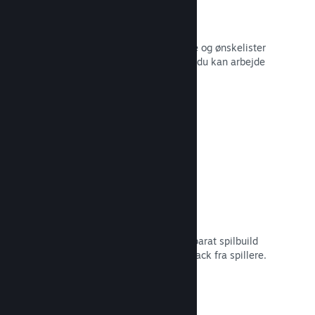
Salgsdata i realtid
Salgsrapporter i realtid, antal spillere og ønskelister
– alt sammen opdelt efter region, så du kan arbejde
smartere.
Læs dokumentation →
Steam Playtest
Administrer nemt adgangen til et separat spilbuild
for at lave tidlig testning og få feedback fra spillere.
Læs dokumentation →