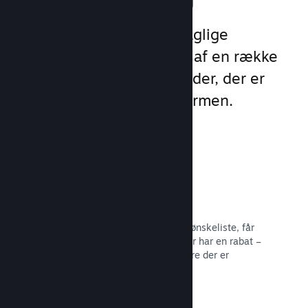
Udnyt Steams 1 billion daglige
eksponeringer ved hjælp af en række
unikke marketingmuligheder, der er
indbygget direkte i platformen.
Ønskelister
Spillere, der sætter dit spil på deres ønskeliste, får
besked, når spillet bliver udgivet eller har en rabat –
og du får data om, hvor mange spillere der er
interesserede.
Læs dokumentation →