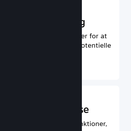
Boost din
markedsføring
Uendelige muligheder for at
blive bemærket af potentielle
spillere
Læs mere ↓
En bedre
spilleroplevelse
Spillercentrerede funktioner,