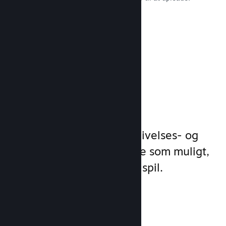
Læs dokumentation →
Administrer
spilforretning
Steamworks gør dine udgivelses- og
styringsprocesser så enkle som muligt,
så du kan fokusere på dit spil.