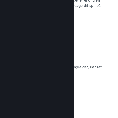
spillernes engagement i Steam – og det er endnu en
måde, som potentielle kunder kan opdage dit spil på.
Læs dokumentation →
Spilsoundtracks
Sælg dit spilsoundtrack, så fans kan høre det, uanset
hvor de er.
Læs dokumentation →
En bedre