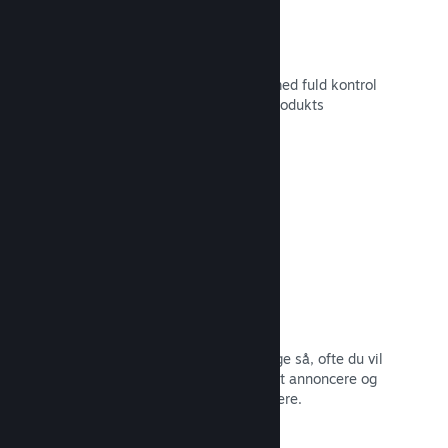
Tilpasset butikssideindhold
Sæt dit spil i det bedste mulige lys med fuld kontrol
over indholdet og billederne på dit produkts
butiksside.
Læs dokumentation →
Opdater når som helst
Udgiv opdateringer, når du vil – og lige så, ofte du vil
– med værktøjer, som gør det nemt at annoncere og
distribuere opdateringer til dine spillere.
Læs dokumentation →