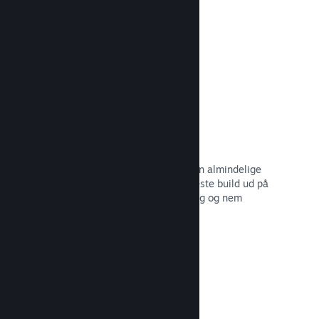
dine potentielle kunder.
Læs dokumentation →
Automatiserede build-processer
Gør Steam til en automatisk del af din almindelige
build-proces, så du kan rulle dit seneste build ud på
Steam-serverne til intern betatestning og nem
udgivelse til offentligheden.
Læs dokumentation →