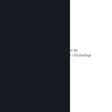
hele tiden.
Over 80 betalingsmetoder
Vi har undersøgt og sømløst integreret de
betalingsmetoder, der anvendes mest i forskellige
lande verden over.
Læs dokumentation →
Priser i over 35 valutaer