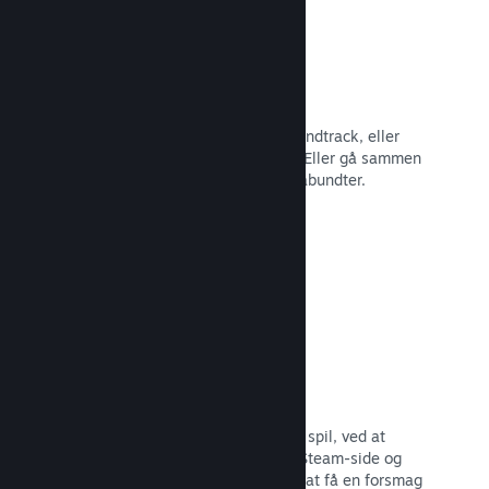
Spilbundter
Bundt dit spil med dets DLC eller soundtrack, eller
opret et bundt med hele dit katalog. Eller gå sammen
med andre udviklere om at lave temabundter.
Læs dokumentation →
Fremhævede broadcasts
Engager dig med dem, der støtter dit spil, ved at
fremhæve streamere direkte på din Steam-side og
give potentielle købere mulighed for at få en forsmag