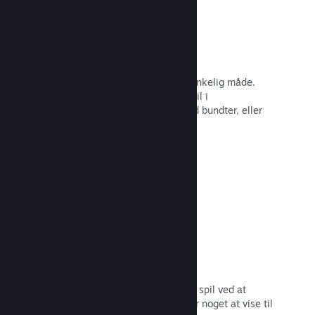
Steam-nøgler
Få dit spil ud til kunder på enhver tænkelig måde.
Brug Steam-nøgler til at sælge dit spil i
detailhandelen, kør rabatter og tilbyd bundter, eller
kør betaer.
Læs dokumentation →
"Kommer snart"-sider
Opbyg begejstring for dit kommende spil ved at
udgive din butiksside, så snart du har noget at vise til