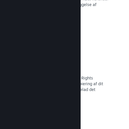
tilbagekaldelse af indhold og forebyggelse af
fremtidig misbrug.
Læs dokumentation →
Indstillinger for piratkopiering/DMR
Brug Steams DRM-værktøjer (Digital Rights
Management) til at reducere piratkopiering af dit
spil, implementer dine egne, eller udelad det
fuldstændigt. Valget er dit.
Læs dokumentation →