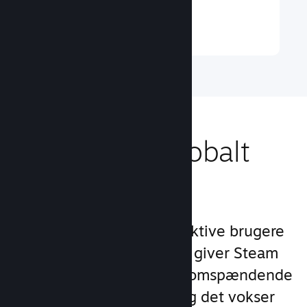
Læs mere ↓
Nå ud til et globalt
publikum
Med over 132 millioner aktive brugere
om måneden i 250 lande giver Steam
dig adgang til et verdensomspændende
fællesskab af spillere – og det vokser