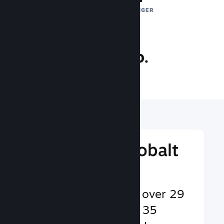
DAGLIGE EKSPONERINGER
32.3 mio.
SPILLERE ONLINE
Nå ud til et globalt
publikum
Betjener brugere på over 29
sprog og i mere end 35