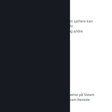
Profiltilpasning
Tilføj genstande til pointbutikken, som spillere kan
bruge til at tilpasse deres Steam-profil:
Klistermærker, avatarer, baggrunde og andre
genstande inspireret af dit spil.
Læs dokumentation →
Remote Play
Udvid automatisk brugernes spiloplevelse på Steam
til mobiler, tablets eller TV'er med Steam Remote
Play.