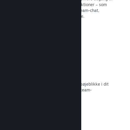
en række forskellige fællesskabsfunktioner – som
eksempelvis brugerskabte guider, Steam-chat,
præstationsfremskridt og meget mere.
Læs dokumentation →
Øjeblikkelige skærmbilleder
Spillere kan nemt dele deres yndlingsøjeblikke i dit
spil med deres venner og det store Steam-
fællesskab.
Læs dokumentation →