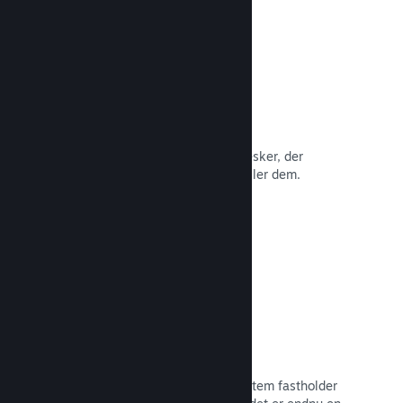
Anmeldelser
Spil på Steam anmeldes af de mennesker, der
betyder mest: de mennesker, der spiller dem.
Læs dokumentation →
Chat med venner
Vennelister og et nydesignet chatsystem fastholder