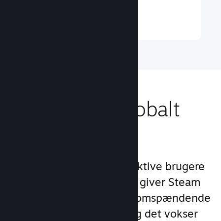
Læs mere ↓
Nå ud til et globalt
publikum
Med over 132 millioner aktive brugere
om måneden i 250 lande giver Steam
dig adgang til et verdensomspændende
fællesskab af spillere – og det vokser