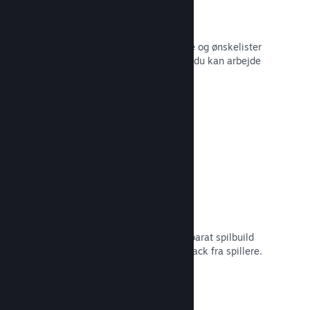
Salgsdata i realtid
Salgsrapporter i realtid, antal spillere og ønskelister
– alt sammen opdelt efter region, så du kan arbejde
smartere.
Læs dokumentation →
Steam Playtest
Administrer nemt adgangen til et separat spilbuild
for at lave tidlig testning og få feedback fra spillere.
Læs dokumentation →