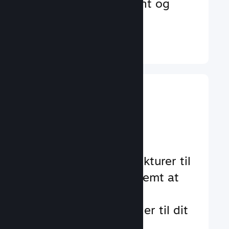
der øger engagement og
tilfredshed
Læs mere ↓
Implementer
gameplay-
funktioner
Gennemtestede strukturer til
at hjælpe dig med nemt at
tilføje standard- og
avancerede funktioner til dit
spil