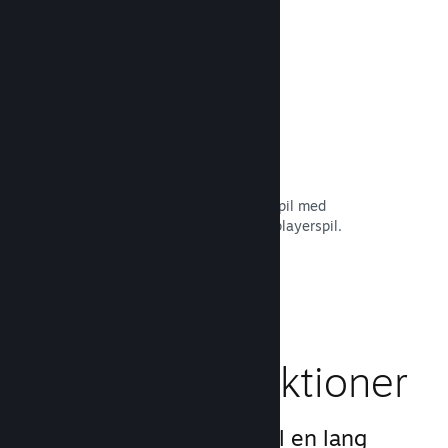
Læs dokumentation →
Remote Play Together
Forvandl automatisk dit multiplayerspil med
delt/opdelt skærm til et online multiplayerspil.
Læs dokumentation →
Gameplay-funktioner
Vi har skabt grundlaget til en lang