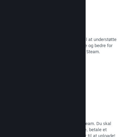
29 understøttede sprog
Steam-klienten er blevet optimeret til at understøtte
29 kernesprog, som gør det nemmere og bedre for
brugere i hele verden at købe spil på Steam.
Læs dokumentation →
Nem tilmelding og distribution
Det er nemt at indsende dit spil til Steam. Du skal
bare udfylde lidt digitalt papirarbejde, betale et
mindre gebyr pr. app, og så er du klar til at uploade!