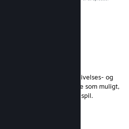
Læs dokumentation →
Administrer
spilforretning
Steamworks gør dine udgivelses- og
styringsprocesser så enkle som muligt,
så du kan fokusere på dit spil.