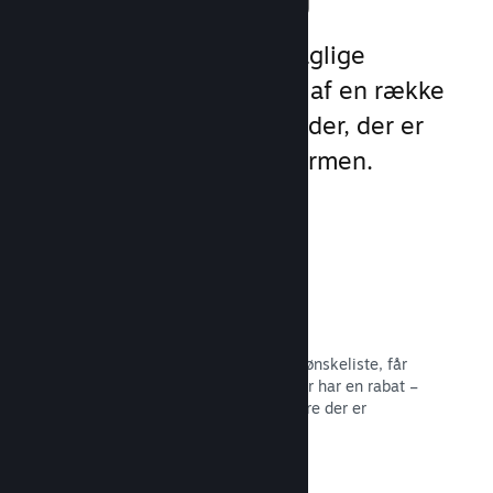
Udnyt Steams 1 billion daglige
eksponeringer ved hjælp af en række
unikke marketingmuligheder, der er
indbygget direkte i platformen.
Ønskelister
Spillere, der sætter dit spil på deres ønskeliste, får
besked, når spillet bliver udgivet eller har en rabat –
og du får data om, hvor mange spillere der er
interesserede.
Læs dokumentation →