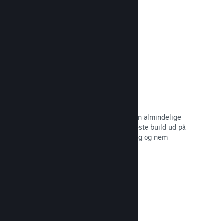
dine potentielle kunder.
Læs dokumentation →
Automatiserede build-processer
Gør Steam til en automatisk del af din almindelige
build-proces, så du kan rulle dit seneste build ud på
Steam-serverne til intern betatestning og nem
udgivelse til offentligheden.
Læs dokumentation →