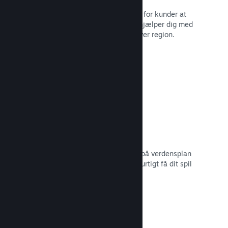
Lokaliserede valutaer gør det lettere for kunder at
købe. Vi har indbygget support, der hjælper dig med
at konfigurere priserne korrekt for hver region.
Læs dokumentation →
Distributionsnetværk og -servere
Med over 400 distribuerede servere på verdensplan
og 1 TB fiber-backbone kan Steam hurtigt få dit spil
ud til spillere i hele verden.
Læs dokumentation →