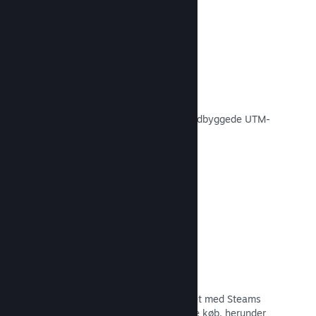
Konverteringssporing
Spor, hvor effektive dine egne
markedsføringskampagner er med indbyggede UTM-
analyser.
Læs dokumentation →
Forebyggelse af svindel
Du og dine spillere er bedre beskyttet med Steams
automatiske håndtering af svigagtige køb, herunder