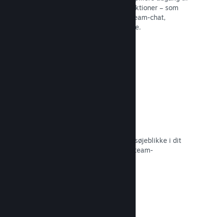
en række forskellige fællesskabsfunktioner – som
eksempelvis brugerskabte guider, Steam-chat,
præstationsfremskridt og meget mere.
Læs dokumentation →
Øjeblikkelige skærmbilleder
Spillere kan nemt dele deres yndlingsøjeblikke i dit
spil med deres venner og det store Steam-
fællesskab.
Læs dokumentation →