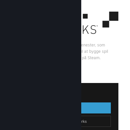
Steamworks er et sæt værktøjer og tjenester, som
spiludviklere og -udgivere kan bruge til at bygge spil
og få mest muligt ud af at distribuere på Steam.
Se, hvad Steamworks kan tilbyde
↓
Log på Steamworks
Log på
Gå tilbage
Tilmeld dig Steamworks
Opret Steam-konto