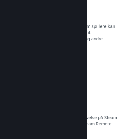
Profiltilpasning
Tilføj genstande til pointbutikken, som spillere kan
bruge til at tilpasse deres Steam-profil:
Klistermærker, avatarer, baggrunde og andre
genstande inspireret af dit spil.
Læs dokumentation →
Remote Play
Udvid automatisk brugernes spiloplevelse på Steam
til mobiler, tablets eller TV'er med Steam Remote
Play.