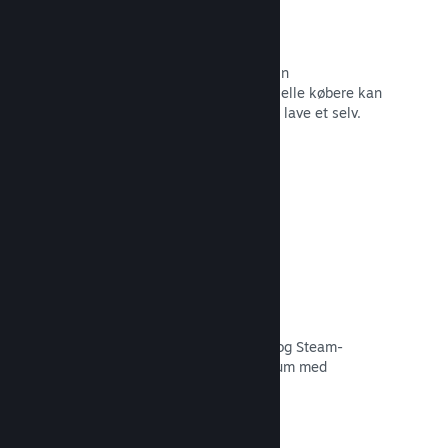
Forummer
Der oprettes automatisk et forum i din
fællesskabshub, hvor fans og potentielle købere kan
diskutere dit spil. Du behøver ikke at lave et selv.
Læs dokumentation →
Curator Connect
Få dit spil foran de rette influencere og Steam-
kuratorer til det størst mulige publikum med
potentielle kunder.
Læs dokumentation →