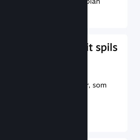
valutaer på verdensplan
Læs mere ↓
Administrer dit spils
forretning
Branchens førende
forretningsværktøjer, som
hjælper dig med at
administrere dit spil
Læs mere ↓