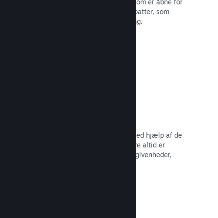
Deltag i almindelige Steam-udsalg, som er åbne for
alle udviklere, eller kør dine egne rabatter, som
opfylder dine behov for markedsføring.
Læs dokumentation →
Begivenheder og meddelelser
Hold kontakten med dit fællesskab ved hjælp af de
indbyggede værktøjer, så dine spillere altid er
opdaterede omkring dine seneste begivenheder,
aktiviteter og funktioner.
Læs dokumentation →