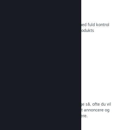
Tilpasset butikssideindhold
Sæt dit spil i det bedste mulige lys med fuld kontrol
over indholdet og billederne på dit produkts
butiksside.
Læs dokumentation →
Opdater når som helst
Udgiv opdateringer, når du vil – og lige så, ofte du vil
– med værktøjer, som gør det nemt at annoncere og
distribuere opdateringer til dine spillere.
Læs dokumentation →