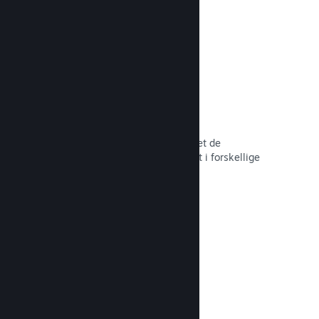
hele tiden.
Over 80 betalingsmetoder
Vi har undersøgt og sømløst integreret de
betalingsmetoder, der anvendes mest i forskellige
lande verden over.
Læs dokumentation →
Priser i over 35 valutaer