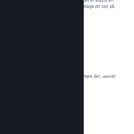
spillernes engagement i Steam – og det er endnu en
måde, som potentielle kunder kan opdage dit spil på.
Læs dokumentation →
Spilsoundtracks
Sælg dit spilsoundtrack, så fans kan høre det, uanset
hvor de er.
Læs dokumentation →
En bedre