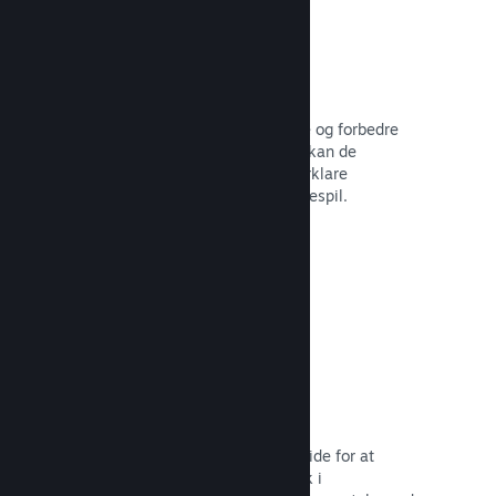
Brugerskabte guider
Fans kan udgive guider for at uddybe og forbedre
oplevelsen for andre – for eksempel kan de
fremhæve interessante øjeblikke, forklare
komplekse økonomier eller løse puslespil.
Læs dokumentation →
Direkte streaminger
Stream dit spil direkte på din butiksside for at
promovere begivenheder, give indblik i