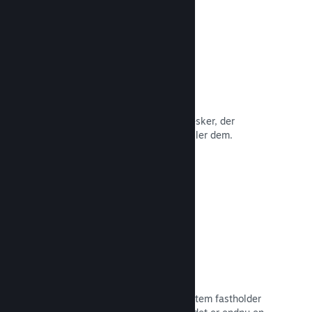
Anmeldelser
Spil på Steam anmeldes af de mennesker, der
betyder mest: de mennesker, der spiller dem.
Læs dokumentation →
Chat med venner
Vennelister og et nydesignet chatsystem fastholder