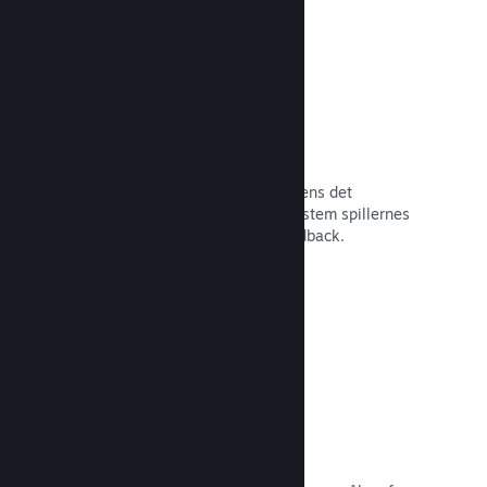
Tidlig adgang på Steam
Lad dit fællesskab opleve dit spil, mens det
stadigvæk er under udvikling – og afstem spillernes
forventninger med direkte spillerfeedback.
Læs dokumentation →
Rabatter og udsalg