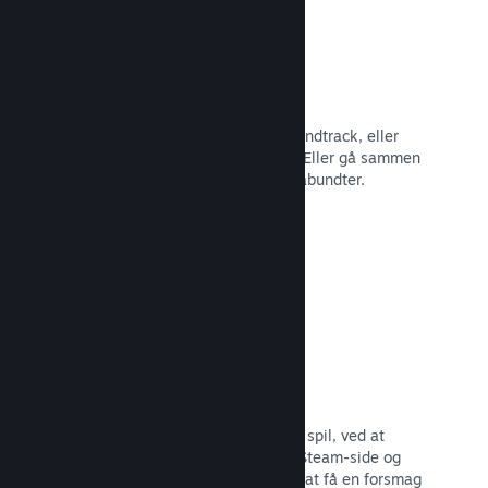
Spilbundter
Bundt dit spil med dets DLC eller soundtrack, eller
opret et bundt med hele dit katalog. Eller gå sammen
med andre udviklere om at lave temabundter.
Læs dokumentation →
Fremhævede broadcasts
Engager dig med dem, der støtter dit spil, ved at
fremhæve streamere direkte på din Steam-side og
give potentielle købere mulighed for at få en forsmag