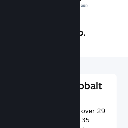
DAGLIGE EKSPONERINGER
30.0 mio.
SPILLERE ONLINE
Nå ud til et globalt
publikum
Betjener brugere på over 29
sprog og i mere end 35