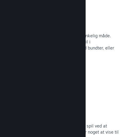
Steam-nøgler
Få dit spil ud til kunder på enhver tænkelig måde.
Brug Steam-nøgler til at sælge dit spil i
detailhandelen, kør rabatter og tilbyd bundter, eller
kør betaer.
Læs dokumentation →
"Kommer snart"-sider
Opbyg begejstring for dit kommende spil ved at
udgive din butiksside, så snart du har noget at vise til