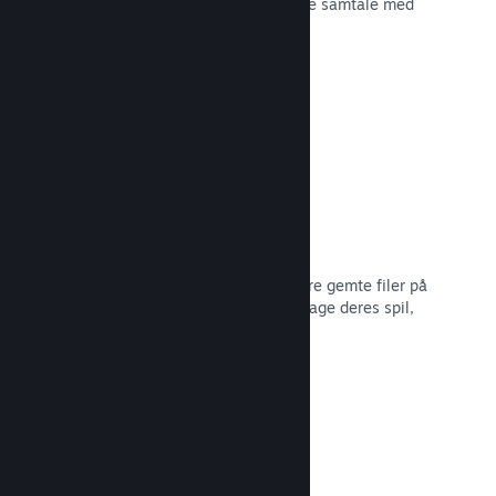
spiludviklingen eller bare for at skabe samtale med
dit fællesskab.
Læs dokumentation →
Filer gemt i Steam Cloud
Steam Cloud kan automatisk opbevare gemte filer på
vores servere, så spillere kan genoptage deres spil,
ligegyldigt hvor de er.
Læs dokumentation →