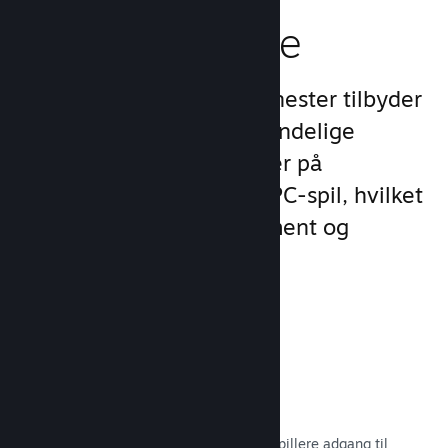
spilleroplevelse
Steams unikke sæt af tjenester tilbyder
meget mere end det almindelige
produktudvalg, man finder på
udgivelsesplatforme for PC-spil, hvilket
øger kundernes engagement og
tilfredshed.
Steam-overlay
En spilgrænseflade, som giver dine spillere adgang til