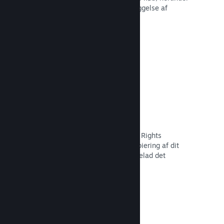
tilbagekaldelse af indhold og forebyggelse af
fremtidig misbrug.
Læs dokumentation →
Indstillinger for piratkopiering/DMR
Brug Steams DRM-værktøjer (Digital Rights
Management) til at reducere piratkopiering af dit
spil, implementer dine egne, eller udelad det
fuldstændigt. Valget er dit.
Læs dokumentation →