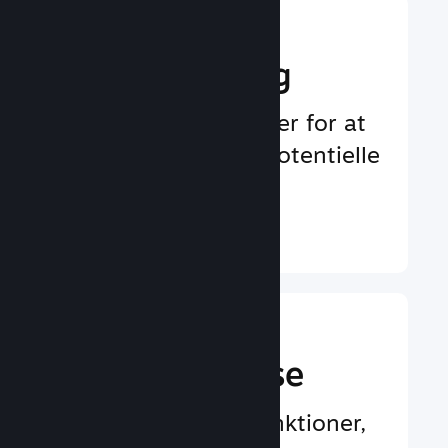
Boost din
markedsføring
Uendelige muligheder for at
blive bemærket af potentielle
spillere
Læs mere ↓
En bedre
spilleroplevelse
Spillercentrerede funktioner,