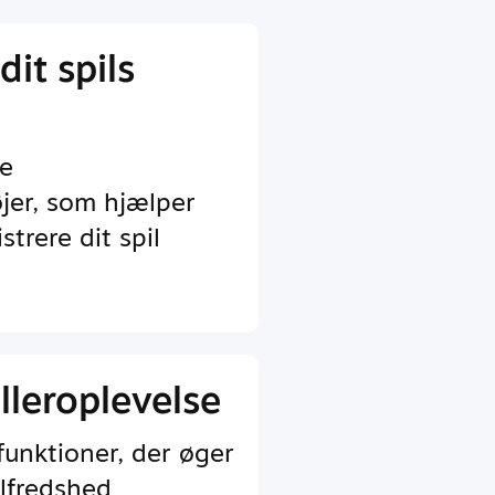
dit spils
e
jer, som hjælper
trere dit spil
lleroplevelse
funktioner, der øger
lfredshed