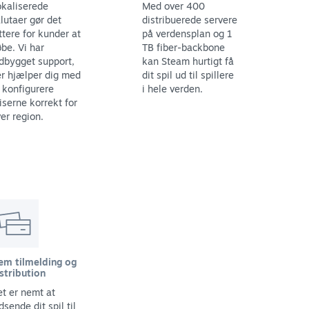
kaliserede
Med over 400
lutaer gør det
distribuerede servere
ttere for kunder at
på verdensplan og 1
be. Vi har
TB fiber-backbone
dbygget support,
kan Steam hurtigt få
r hjælper dig med
dit spil ud til spillere
 konfigurere
i hele verden.
iserne korrekt for
er region.
em tilmelding og
stribution
t er nemt at
dsende dit spil til