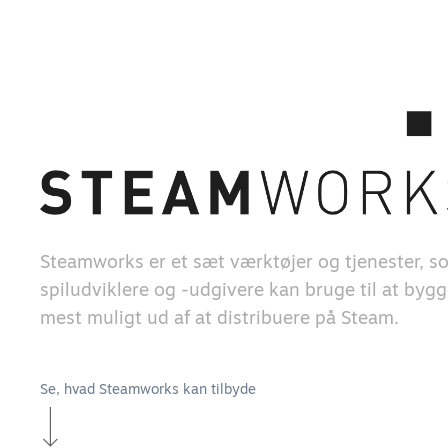
Steamworks er et sæt værktøjer og tjenester, s
spiludviklere og -udgivere kan bruge til at bygg
mest muligt ud af at distribuere på Steam.
Se, hvad Steamworks kan tilbyde