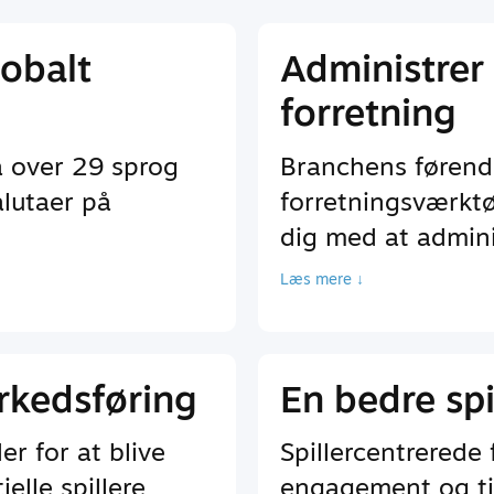
lobalt
Administrer 
forretning
å over 29 sprog
Branchens førend
lutaer på
forretningsværktø
dig med at adminis
Læs mere ↓
rkedsføring
En bedre spi
r for at blive
Spillercentrerede 
elle spillere
engagement og ti