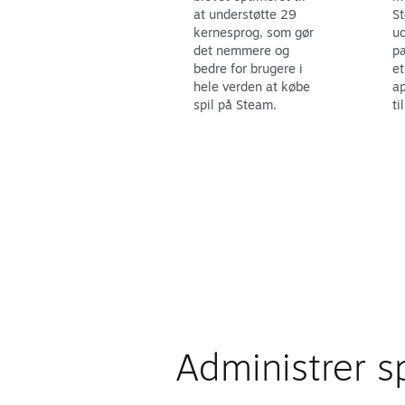
at understøtte 29
St
kernesprog, som gør
ud
det nemmere og
pa
bedre for brugere i
et
hele verden at købe
ap
spil på Steam.
ti
Administrer sp