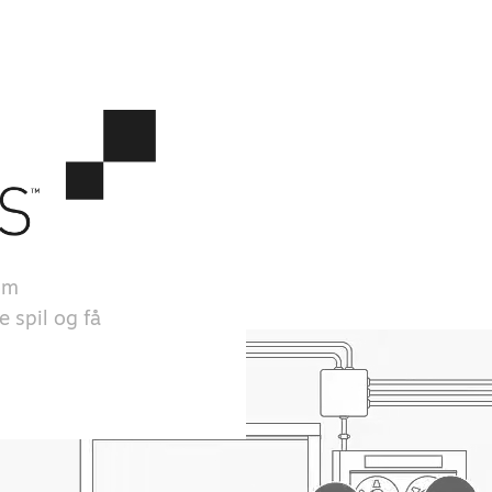
om
e spil og få