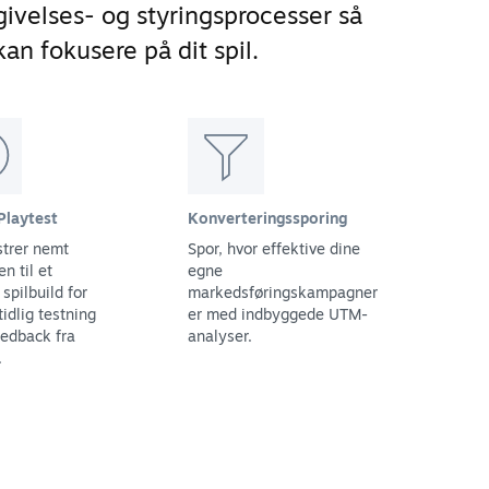
ivelses- og styringsprocesser så
an fokusere på dit spil.
Playtest
Konverteringssporing
trer nemt
Spor, hvor effektive dine
n til et
egne
spilbuild for
markedsføringskampagner
tidlig testning
er med indbyggede UTM-
eedback fra
analyser.
.