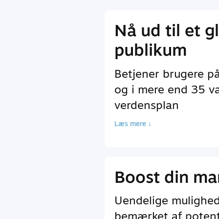
Nå ud til et g
publikum
Betjener brugere p
og i mere end 35 va
verdensplan
Læs mere ↓
Boost din ma
Uendelige mulighede
bemærket af potenti