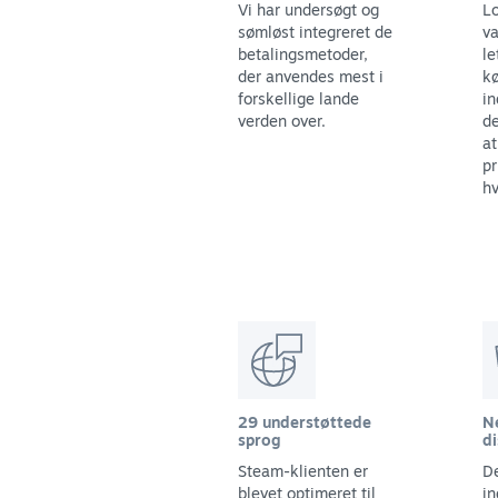
Vi har undersøgt og
Lo
sømløst integreret de
va
betalingsmetoder,
le
der anvendes mest i
kø
forskellige lande
in
verden over.
de
at
pr
hv
29 understøttede
N
sprog
di
Steam-klienten er
De
blevet optimeret til
in