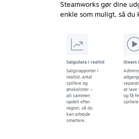
Steamworks gør dine udg
enkle som muligt, så du k
Salgsdata i realtid
Steam 
Salgsrapporter i
Adminis
realtid, antal
adgange
spillere og
separat 
ønskelister –
at lave 
alt sammen
og få f
opdelt efter
spillere
region, så du
kan arbejde
smartere.