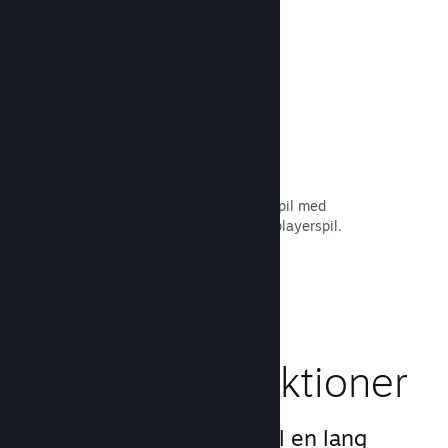
Læs dokumentation →
Remote Play Together
Forvandl automatisk dit multiplayerspil med
delt/opdelt skærm til et online multiplayerspil.
Læs dokumentation →
Gameplay-funktioner
Vi har skabt grundlaget til en lang