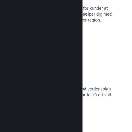
Lokaliserede valutaer gør det lettere for kunder at
købe. Vi har indbygget support, der hjælper dig med
at konfigurere priserne korrekt for hver region.
Læs dokumentation →
Distributionsnetværk og -servere
Med over 400 distribuerede servere på verdensplan
og 1 TB fiber-backbone kan Steam hurtigt få dit spil
ud til spillere i hele verden.
Læs dokumentation →