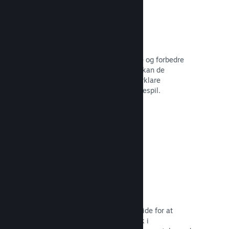
Brugerskabte guider
Fans kan udgive guider for at uddybe og forbedre
oplevelsen for andre – for eksempel kan de
fremhæve interessante øjeblikke, forklare
komplekse økonomier eller løse puslespil.
Læs dokumentation →
Direkte streaminger
Stream dit spil direkte på din butiksside for at
promovere begivenheder, give indblik i