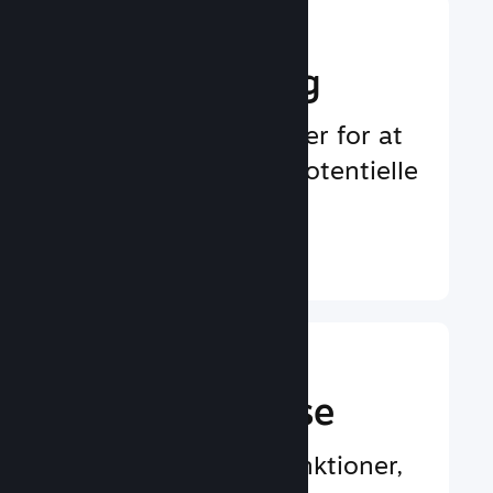
Boost din
markedsføring
Uendelige muligheder for at
blive bemærket af potentielle
spillere
Læs mere ↓
En bedre
spilleroplevelse
Spillercentrerede funktioner,