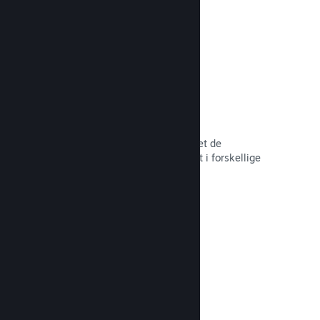
hele tiden.
Over 80 betalingsmetoder
Vi har undersøgt og sømløst integreret de
betalingsmetoder, der anvendes mest i forskellige
lande verden over.
Læs dokumentation →
Priser i over 35 valutaer