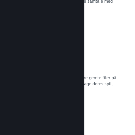
spiludviklingen eller bare for at skabe samtale med
dit fællesskab.
Læs dokumentation →
Filer gemt i Steam Cloud
Steam Cloud kan automatisk opbevare gemte filer på
vores servere, så spillere kan genoptage deres spil,
ligegyldigt hvor de er.
Læs dokumentation →