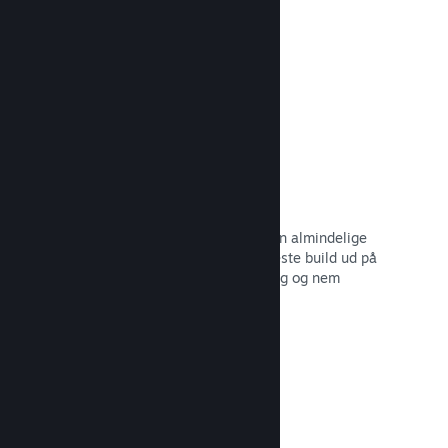
dine potentielle kunder.
Læs dokumentation →
Automatiserede build-processer
Gør Steam til en automatisk del af din almindelige
build-proces, så du kan rulle dit seneste build ud på
Steam-serverne til intern betatestning og nem
udgivelse til offentligheden.
Læs dokumentation →