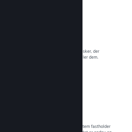
Anmeldelser
Spil på Steam anmeldes af de mennesker, der
betyder mest: de mennesker, der spiller dem.
Læs dokumentation →
Chat med venner
Vennelister og et nydesignet chatsystem fastholder