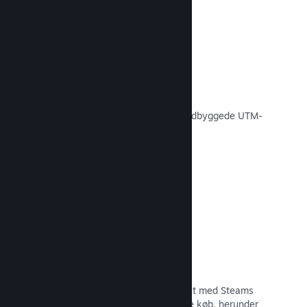
Konverteringssporing
Spor, hvor effektive dine egne
markedsføringskampagner er med indbyggede UTM-
analyser.
Læs dokumentation →
Forebyggelse af svindel
Du og dine spillere er bedre beskyttet med Steams
automatiske håndtering af svigagtige køb, herunder