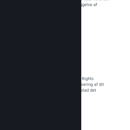
tilbagekaldelse af indhold og forebyggelse af
fremtidig misbrug.
Læs dokumentation →
Indstillinger for piratkopiering/DMR
Brug Steams DRM-værktøjer (Digital Rights
Management) til at reducere piratkopiering af dit
spil, implementer dine egne, eller udelad det
fuldstændigt. Valget er dit.
Læs dokumentation →