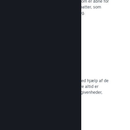
Deltag i almindelige Steam-udsalg, som er åbne for
alle udviklere, eller kør dine egne rabatter, som
opfylder dine behov for markedsføring.
Læs dokumentation →
Begivenheder og meddelelser
Hold kontakten med dit fællesskab ved hjælp af de
indbyggede værktøjer, så dine spillere altid er
opdaterede omkring dine seneste begivenheder,
aktiviteter og funktioner.
Læs dokumentation →