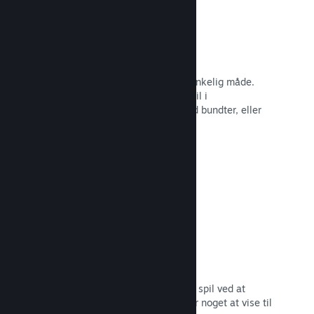
Steam-nøgler
Få dit spil ud til kunder på enhver tænkelig måde.
Brug Steam-nøgler til at sælge dit spil i
detailhandelen, kør rabatter og tilbyd bundter, eller
kør betaer.
Læs dokumentation →
"Kommer snart"-sider
Opbyg begejstring for dit kommende spil ved at
udgive din butiksside, så snart du har noget at vise til