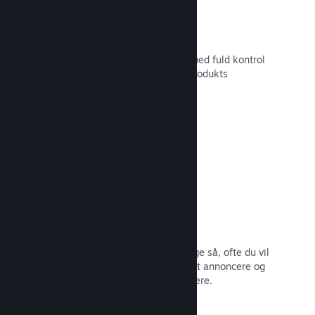
Tilpasset butikssideindhold
Sæt dit spil i det bedste mulige lys med fuld kontrol
over indholdet og billederne på dit produkts
butiksside.
Læs dokumentation →
Opdater når som helst
Udgiv opdateringer, når du vil – og lige så, ofte du vil
– med værktøjer, som gør det nemt at annoncere og
distribuere opdateringer til dine spillere.
Læs dokumentation →