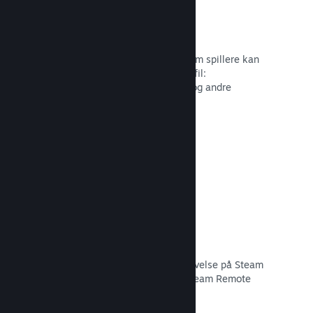
Profiltilpasning
Tilføj genstande til pointbutikken, som spillere kan
bruge til at tilpasse deres Steam-profil:
Klistermærker, avatarer, baggrunde og andre
genstande inspireret af dit spil.
Læs dokumentation →
Remote Play
Udvid automatisk brugernes spiloplevelse på Steam
til mobiler, tablets eller TV'er med Steam Remote
Play.