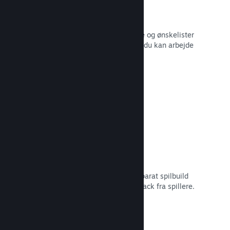
Salgsdata i realtid
Salgsrapporter i realtid, antal spillere og ønskelister
– alt sammen opdelt efter region, så du kan arbejde
smartere.
Læs dokumentation →
Steam Playtest
Administrer nemt adgangen til et separat spilbuild
for at lave tidlig testning og få feedback fra spillere.
Læs dokumentation →