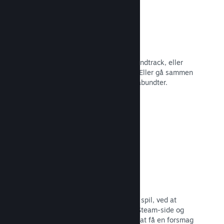
Spilbundter
Bundt dit spil med dets DLC eller soundtrack, eller
opret et bundt med hele dit katalog. Eller gå sammen
med andre udviklere om at lave temabundter.
Læs dokumentation →
Fremhævede broadcasts
Engager dig med dem, der støtter dit spil, ved at
fremhæve streamere direkte på din Steam-side og
give potentielle købere mulighed for at få en forsmag