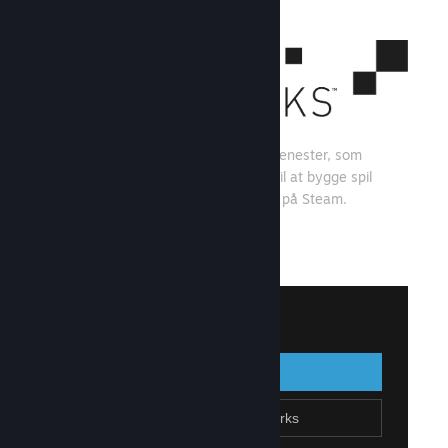
Steamworks er et sæt værktøjer og tjenester, som
spiludviklere og -udgivere kan bruge til at bygge spil
og få mest muligt ud af at distribuere på Steam.
Se, hvad Steamworks kan tilbyde
↓
Log på Steamworks
Log på
Gå tilbage
Tilmeld dig Steamworks
Opret Steam-konto