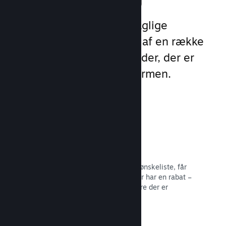
Udnyt Steams 1 billion daglige
eksponeringer ved hjælp af en række
unikke marketingmuligheder, der er
indbygget direkte i platformen.
Ønskelister
Spillere, der sætter dit spil på deres ønskeliste, får
besked, når spillet bliver udgivet eller har en rabat –
og du får data om, hvor mange spillere der er
interesserede.
Læs dokumentation →