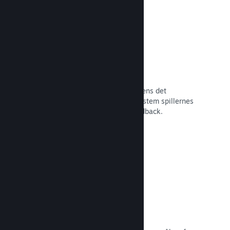
Tidlig adgang på Steam
Lad dit fællesskab opleve dit spil, mens det
stadigvæk er under udvikling – og afstem spillernes
forventninger med direkte spillerfeedback.
Læs dokumentation →
Rabatter og udsalg