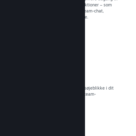
en række forskellige fællesskabsfunktioner – som
eksempelvis brugerskabte guider, Steam-chat,
præstationsfremskridt og meget mere.
Læs dokumentation →
Øjeblikkelige skærmbilleder
Spillere kan nemt dele deres yndlingsøjeblikke i dit
spil med deres venner og det store Steam-
fællesskab.
Læs dokumentation →