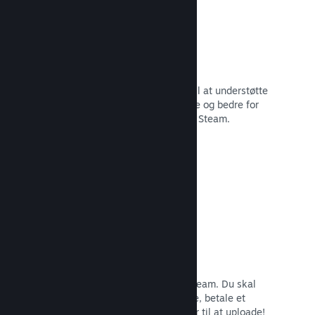
29 understøttede sprog
Steam-klienten er blevet optimeret til at understøtte
29 kernesprog, som gør det nemmere og bedre for
brugere i hele verden at købe spil på Steam.
Læs dokumentation →
Nem tilmelding og distribution
Det er nemt at indsende dit spil til Steam. Du skal
bare udfylde lidt digitalt papirarbejde, betale et
mindre gebyr pr. app, og så er du klar til at uploade!