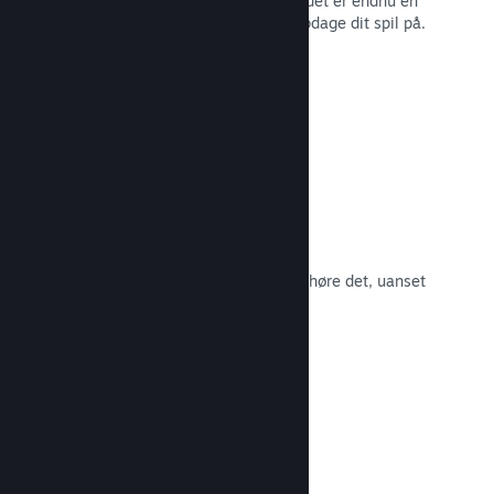
spillernes engagement i Steam – og det er endnu en
måde, som potentielle kunder kan opdage dit spil på.
Læs dokumentation →
Spilsoundtracks
Sælg dit spilsoundtrack, så fans kan høre det, uanset
hvor de er.
Læs dokumentation →
En bedre