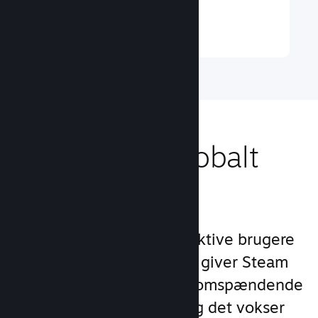
Læs mere ↓
Nå ud til et globalt
publikum
Med over 132 millioner aktive brugere
om måneden i 250 lande giver Steam
dig adgang til et verdensomspændende
fællesskab af spillere – og det vokser