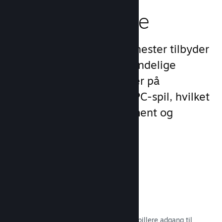
spilleroplevelse
Steams unikke sæt af tjenester tilbyder
meget mere end det almindelige
produktudvalg, man finder på
udgivelsesplatforme for PC-spil, hvilket
øger kundernes engagement og
tilfredshed.
Steam-overlay
En spilgrænseflade, som giver dine spillere adgang til