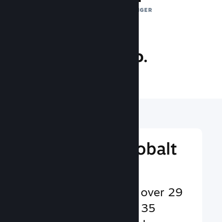
DAGLIGE EKSPONERINGER
36.8 mio.
SPILLERE ONLINE
Nå ud til et globalt
publikum
Betjener brugere på over 29
sprog og i mere end 35