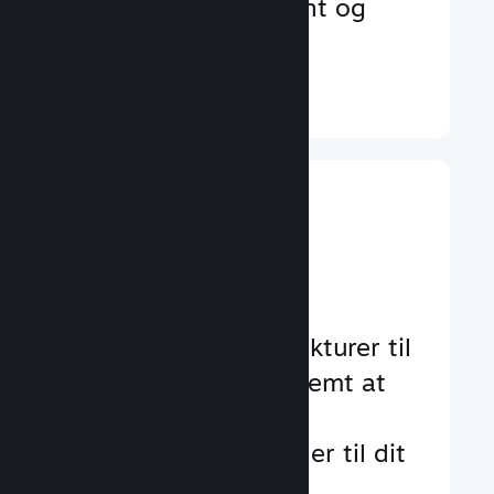
der øger engagement og
tilfredshed
Læs mere ↓
Implementer
gameplay-
funktioner
Gennemtestede strukturer til
at hjælpe dig med nemt at
tilføje standard- og
avancerede funktioner til dit
spil