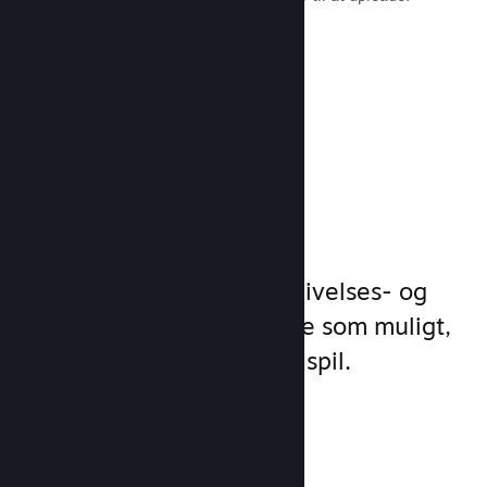
Læs dokumentation →
Administrer
spilforretning
Steamworks gør dine udgivelses- og
styringsprocesser så enkle som muligt,
så du kan fokusere på dit spil.