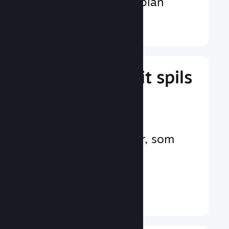
valutaer på verdensplan
Læs mere ↓
Administrer dit spils
forretning
Branchens førende
forretningsværktøjer, som
hjælper dig med at
administrere dit spil
Læs mere ↓