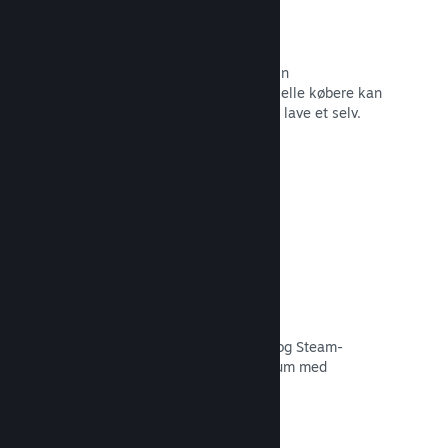
Forummer
Der oprettes automatisk et forum i din
fællesskabshub, hvor fans og potentielle købere kan
diskutere dit spil. Du behøver ikke at lave et selv.
Læs dokumentation →
Curator Connect
Få dit spil foran de rette influencere og Steam-
kuratorer til det størst mulige publikum med
potentielle kunder.
Læs dokumentation →