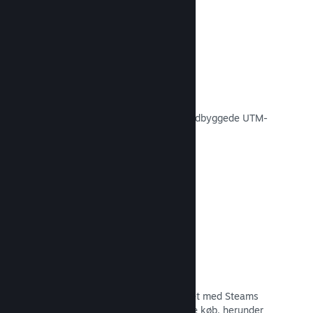
Konverteringssporing
Spor, hvor effektive dine egne
markedsføringskampagner er med indbyggede UTM-
analyser.
Læs dokumentation →
Forebyggelse af svindel
Du og dine spillere er bedre beskyttet med Steams
automatiske håndtering af svigagtige køb, herunder