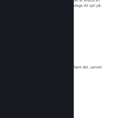
spillernes engagement i Steam – og det er endnu en
måde, som potentielle kunder kan opdage dit spil på.
Læs dokumentation →
Spilsoundtracks
Sælg dit spilsoundtrack, så fans kan høre det, uanset
hvor de er.
Læs dokumentation →
En bedre