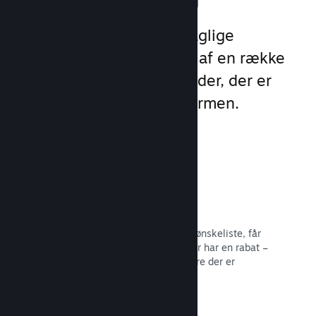
Udnyt Steams 1 billion daglige
eksponeringer ved hjælp af en række
unikke marketingmuligheder, der er
indbygget direkte i platformen.
Ønskelister
Spillere, der sætter dit spil på deres ønskeliste, får
besked, når spillet bliver udgivet eller har en rabat –
og du får data om, hvor mange spillere der er
interesserede.
Læs dokumentation →