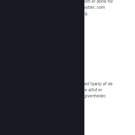
Deltag i almindelige Steam-udsalg, som er åbne for
alle udviklere, eller kør dine egne rabatter, som
opfylder dine behov for markedsføring.
Læs dokumentation →
Begivenheder og meddelelser
Hold kontakten med dit fællesskab ved hjælp af de
indbyggede værktøjer, så dine spillere altid er
opdaterede omkring dine seneste begivenheder,
aktiviteter og funktioner.
Læs dokumentation →