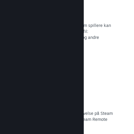
Profiltilpasning
Tilføj genstande til pointbutikken, som spillere kan
bruge til at tilpasse deres Steam-profil:
Klistermærker, avatarer, baggrunde og andre
genstande inspireret af dit spil.
Læs dokumentation →
Remote Play
Udvid automatisk brugernes spiloplevelse på Steam
til mobiler, tablets eller TV'er med Steam Remote
Play.