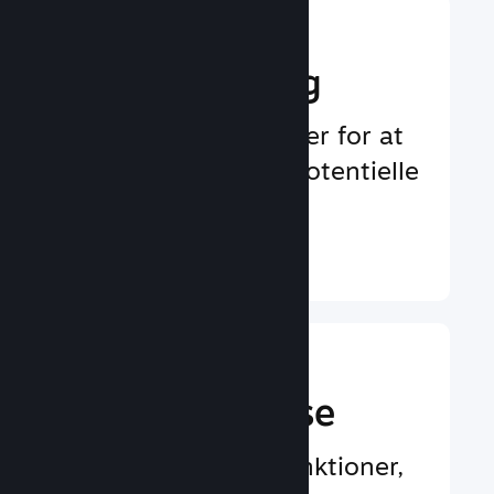
Boost din
markedsføring
Uendelige muligheder for at
blive bemærket af potentielle
spillere
Læs mere ↓
En bedre
spilleroplevelse
Spillercentrerede funktioner,