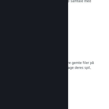
spiludviklingen eller bare for at skabe samtale med
dit fællesskab.
Læs dokumentation →
Filer gemt i Steam Cloud
Steam Cloud kan automatisk opbevare gemte filer på
vores servere, så spillere kan genoptage deres spil,
ligegyldigt hvor de er.
Læs dokumentation →