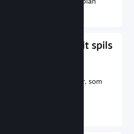
valutaer på verdensplan
Læs mere ↓
Administrer dit spils
forretning
Branchens førende
forretningsværktøjer, som
hjælper dig med at
administrere dit spil
Læs mere ↓