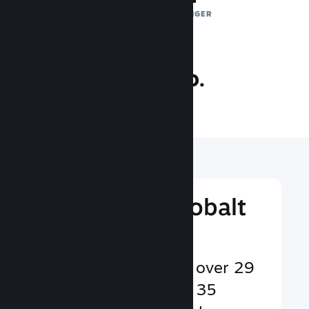
DAGLIGE EKSPONERINGER
36.7 mio.
SPILLERE ONLINE
Nå ud til et globalt
publikum
Betjener brugere på over 29
sprog og i mere end 35