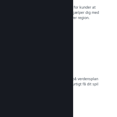
Lokaliserede valutaer gør det lettere for kunder at
købe. Vi har indbygget support, der hjælper dig med
at konfigurere priserne korrekt for hver region.
Læs dokumentation →
Distributionsnetværk og -servere
Med over 400 distribuerede servere på verdensplan
og 1 TB fiber-backbone kan Steam hurtigt få dit spil
ud til spillere i hele verden.
Læs dokumentation →