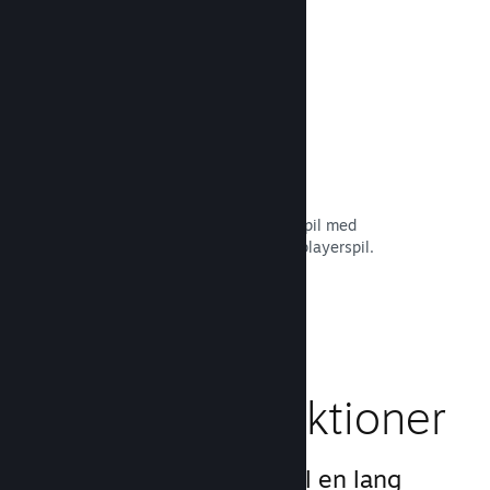
Læs dokumentation →
Remote Play Together
Forvandl automatisk dit multiplayerspil med
delt/opdelt skærm til et online multiplayerspil.
Læs dokumentation →
Gameplay-funktioner
Vi har skabt grundlaget til en lang