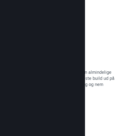
dine potentielle kunder.
Læs dokumentation →
Automatiserede build-processer
Gør Steam til en automatisk del af din almindelige
build-proces, så du kan rulle dit seneste build ud på
Steam-serverne til intern betatestning og nem
udgivelse til offentligheden.
Læs dokumentation →