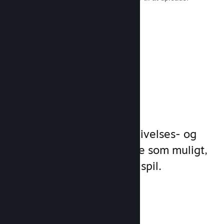
Læs dokumentation →
Administrer
spilforretning
Steamworks gør dine udgivelses- og
styringsprocesser så enkle som muligt,
så du kan fokusere på dit spil.