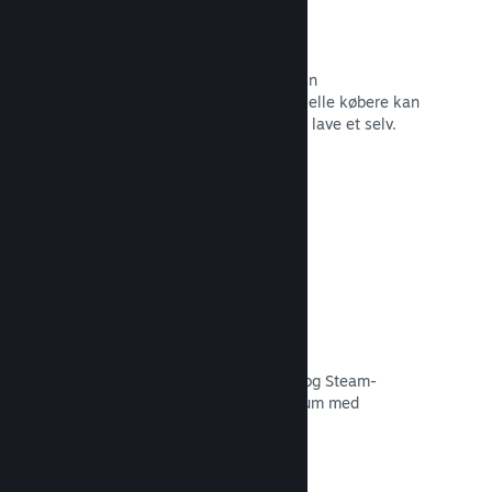
Forummer
Der oprettes automatisk et forum i din
fællesskabshub, hvor fans og potentielle købere kan
diskutere dit spil. Du behøver ikke at lave et selv.
Læs dokumentation →
Curator Connect
Få dit spil foran de rette influencere og Steam-
kuratorer til det størst mulige publikum med
potentielle kunder.
Læs dokumentation →