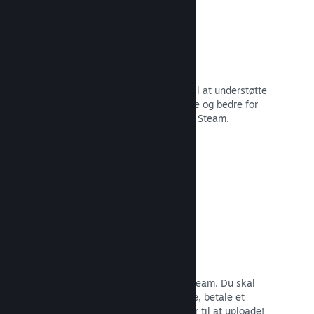
29 understøttede sprog
Steam-klienten er blevet optimeret til at understøtte
29 kernesprog, som gør det nemmere og bedre for
brugere i hele verden at købe spil på Steam.
Læs dokumentation →
Nem tilmelding og distribution
Det er nemt at indsende dit spil til Steam. Du skal
bare udfylde lidt digitalt papirarbejde, betale et
mindre gebyr pr. app, og så er du klar til at uploade!