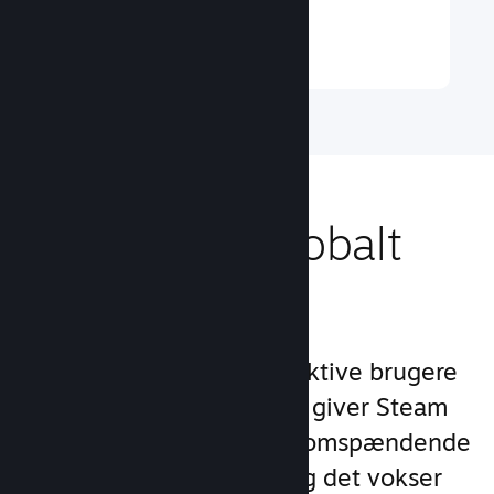
Læs mere ↓
Nå ud til et globalt
publikum
Med over 132 millioner aktive brugere
om måneden i 250 lande giver Steam
dig adgang til et verdensomspændende
fællesskab af spillere – og det vokser