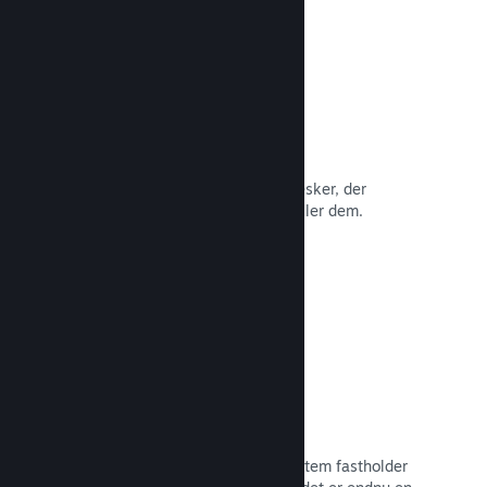
Anmeldelser
Spil på Steam anmeldes af de mennesker, der
betyder mest: de mennesker, der spiller dem.
Læs dokumentation →
Chat med venner
Vennelister og et nydesignet chatsystem fastholder