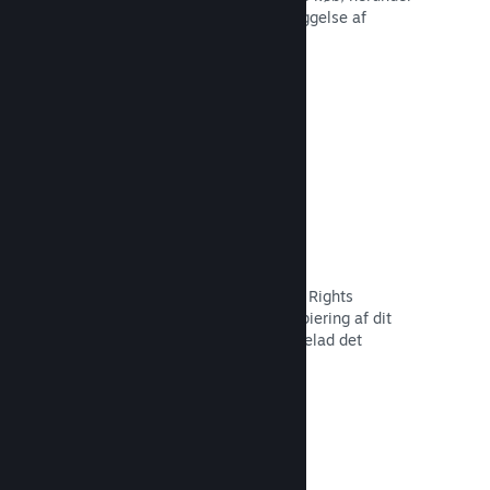
tilbagekaldelse af indhold og forebyggelse af
fremtidig misbrug.
Læs dokumentation →
Indstillinger for piratkopiering/DMR
Brug Steams DRM-værktøjer (Digital Rights
Management) til at reducere piratkopiering af dit
spil, implementer dine egne, eller udelad det
fuldstændigt. Valget er dit.
Læs dokumentation →