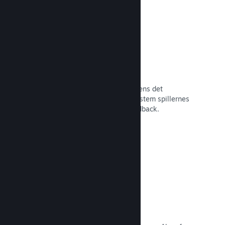
Tidlig adgang på Steam
Lad dit fællesskab opleve dit spil, mens det
stadigvæk er under udvikling – og afstem spillernes
forventninger med direkte spillerfeedback.
Læs dokumentation →
Rabatter og udsalg