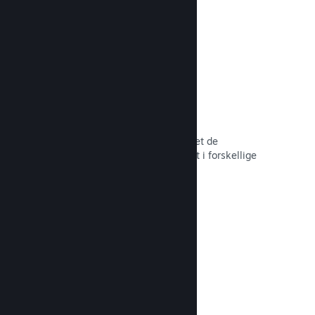
hele tiden.
Over 80 betalingsmetoder
Vi har undersøgt og sømløst integreret de
betalingsmetoder, der anvendes mest i forskellige
lande verden over.
Læs dokumentation →
Priser i over 35 valutaer