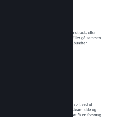
Spilbundter
Bundt dit spil med dets DLC eller soundtrack, eller
opret et bundt med hele dit katalog. Eller gå sammen
med andre udviklere om at lave temabundter.
Læs dokumentation →
Fremhævede broadcasts
Engager dig med dem, der støtter dit spil, ved at
fremhæve streamere direkte på din Steam-side og
give potentielle købere mulighed for at få en forsmag