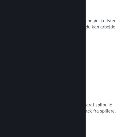
Salgsdata i realtid
Salgsrapporter i realtid, antal spillere og ønskelister
– alt sammen opdelt efter region, så du kan arbejde
smartere.
Læs dokumentation →
Steam Playtest
Administrer nemt adgangen til et separat spilbuild
for at lave tidlig testning og få feedback fra spillere.
Læs dokumentation →