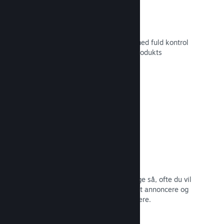
Tilpasset butikssideindhold
Sæt dit spil i det bedste mulige lys med fuld kontrol
over indholdet og billederne på dit produkts
butiksside.
Læs dokumentation →
Opdater når som helst
Udgiv opdateringer, når du vil – og lige så, ofte du vil
– med værktøjer, som gør det nemt at annoncere og
distribuere opdateringer til dine spillere.
Læs dokumentation →