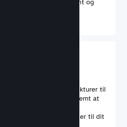
der øger engagement og
tilfredshed
Læs mere ↓
Implementer
gameplay-
funktioner
Gennemtestede strukturer til
at hjælpe dig med nemt at
tilføje standard- og
avancerede funktioner til dit
spil