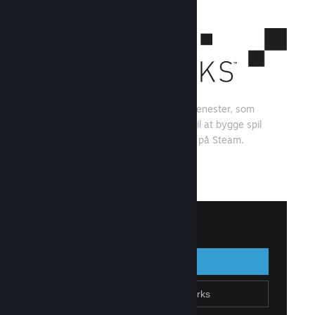
Steamworks er et sæt værktøjer og tjenester, som
spiludviklere og -udgivere kan bruge til at bygge spil
og få mest muligt ud af at distribuere på Steam.
Se, hvad Steamworks kan tilbyde
↓
Log på Steamworks
Log på
Gå tilbage
Tilmeld dig Steamworks
Opret Steam-konto