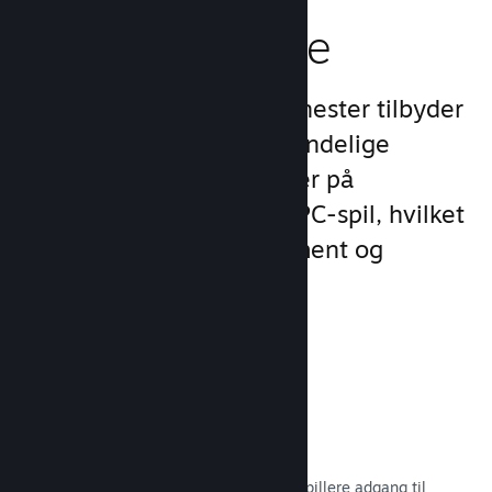
spilleroplevelse
Steams unikke sæt af tjenester tilbyder
meget mere end det almindelige
produktudvalg, man finder på
udgivelsesplatforme for PC-spil, hvilket
øger kundernes engagement og
tilfredshed.
Steam-overlay
En spilgrænseflade, som giver dine spillere adgang til