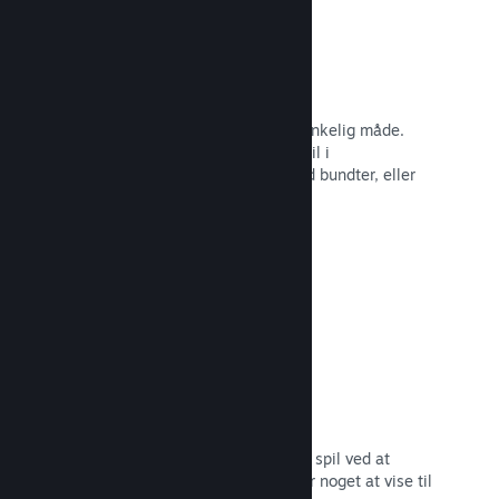
Steam-nøgler
Få dit spil ud til kunder på enhver tænkelig måde.
Brug Steam-nøgler til at sælge dit spil i
detailhandelen, kør rabatter og tilbyd bundter, eller
kør betaer.
Læs dokumentation →
"Kommer snart"-sider
Opbyg begejstring for dit kommende spil ved at
udgive din butiksside, så snart du har noget at vise til