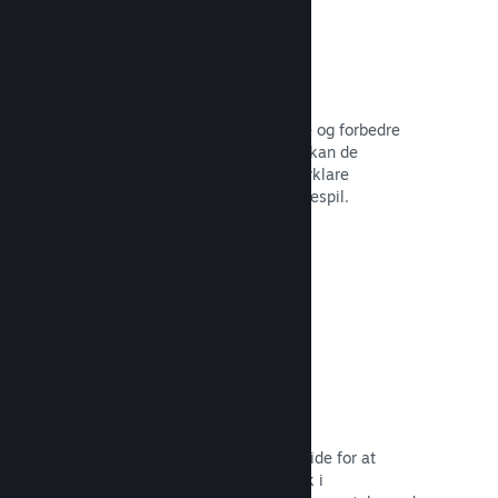
Brugerskabte guider
Fans kan udgive guider for at uddybe og forbedre
oplevelsen for andre – for eksempel kan de
fremhæve interessante øjeblikke, forklare
komplekse økonomier eller løse puslespil.
Læs dokumentation →
Direkte streaminger
Stream dit spil direkte på din butiksside for at
promovere begivenheder, give indblik i