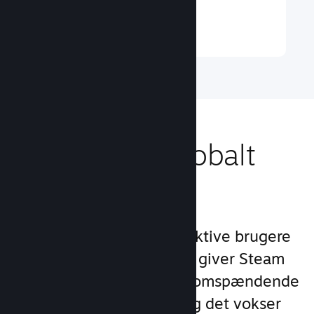
Læs mere ↓
Nå ud til et globalt
publikum
Med over 132 millioner aktive brugere
om måneden i 250 lande giver Steam
dig adgang til et verdensomspændende
fællesskab af spillere – og det vokser