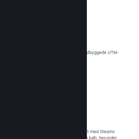
Konverteringssporing
Spor, hvor effektive dine egne
markedsføringskampagner er med indbyggede UTM-
analyser.
Læs dokumentation →
Forebyggelse af svindel
Du og dine spillere er bedre beskyttet med Steams
automatiske håndtering af svigagtige køb, herunder