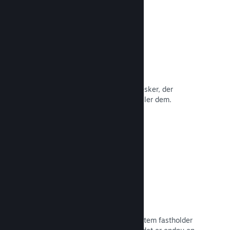
Anmeldelser
Spil på Steam anmeldes af de mennesker, der
betyder mest: de mennesker, der spiller dem.
Læs dokumentation →
Chat med venner
Vennelister og et nydesignet chatsystem fastholder