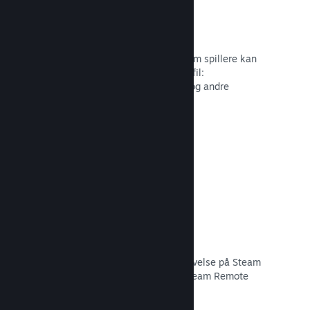
Profiltilpasning
Tilføj genstande til pointbutikken, som spillere kan
bruge til at tilpasse deres Steam-profil:
Klistermærker, avatarer, baggrunde og andre
genstande inspireret af dit spil.
Læs dokumentation →
Remote Play
Udvid automatisk brugernes spiloplevelse på Steam
til mobiler, tablets eller TV'er med Steam Remote
Play.