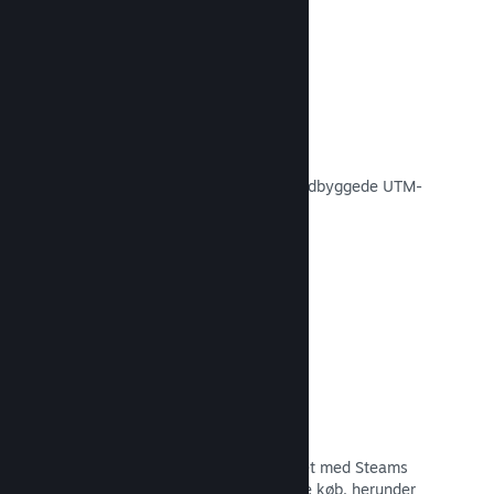
Konverteringssporing
Spor, hvor effektive dine egne
markedsføringskampagner er med indbyggede UTM-
analyser.
Læs dokumentation →
Forebyggelse af svindel
Du og dine spillere er bedre beskyttet med Steams
automatiske håndtering af svigagtige køb, herunder