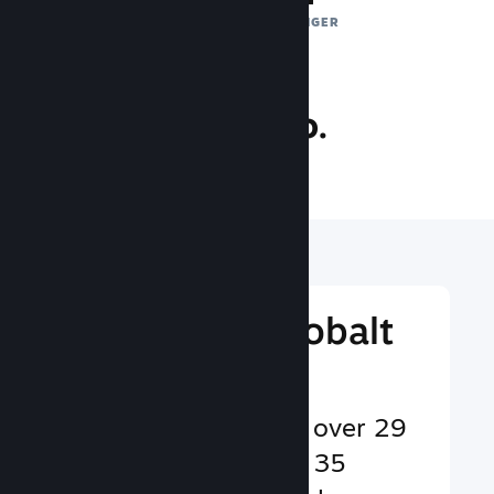
DAGLIGE EKSPONERINGER
31.8 mio.
SPILLERE ONLINE
Nå ud til et globalt
publikum
Betjener brugere på over 29
sprog og i mere end 35