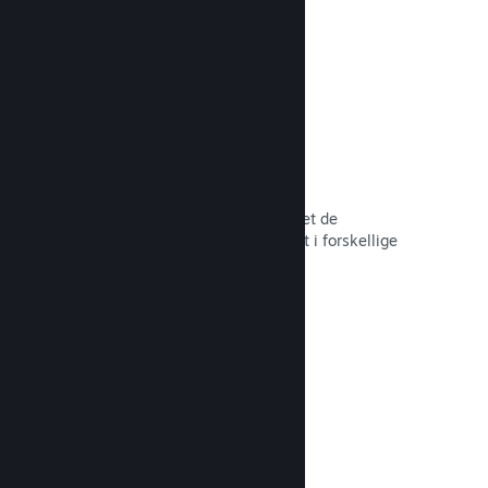
hele tiden.
Over 80 betalingsmetoder
Vi har undersøgt og sømløst integreret de
betalingsmetoder, der anvendes mest i forskellige
lande verden over.
Læs dokumentation →
Priser i over 35 valutaer