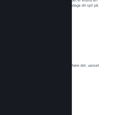
spillernes engagement i Steam – og det er endnu en
måde, som potentielle kunder kan opdage dit spil på.
Læs dokumentation →
Spilsoundtracks
Sælg dit spilsoundtrack, så fans kan høre det, uanset
hvor de er.
Læs dokumentation →
En bedre