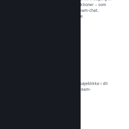
en række forskellige fællesskabsfunktioner – som
eksempelvis brugerskabte guider, Steam-chat,
præstationsfremskridt og meget mere.
Læs dokumentation →
Øjeblikkelige skærmbilleder
Spillere kan nemt dele deres yndlingsøjeblikke i dit
spil med deres venner og det store Steam-
fællesskab.
Læs dokumentation →