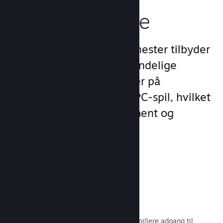
spilleroplevelse
Steams unikke sæt af tjenester tilbyder
meget mere end det almindelige
produktudvalg, man finder på
udgivelsesplatforme for PC-spil, hvilket
øger kundernes engagement og
tilfredshed.
Steam-overlay
En spilgrænseflade, som giver dine spillere adgang til