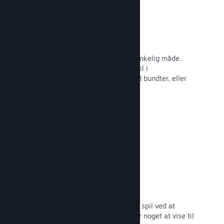
Steam-nøgler
Få dit spil ud til kunder på enhver tænkelig måde.
Brug Steam-nøgler til at sælge dit spil i
detailhandelen, kør rabatter og tilbyd bundter, eller
kør betaer.
Læs dokumentation →
"Kommer snart"-sider
Opbyg begejstring for dit kommende spil ved at
udgive din butiksside, så snart du har noget at vise til