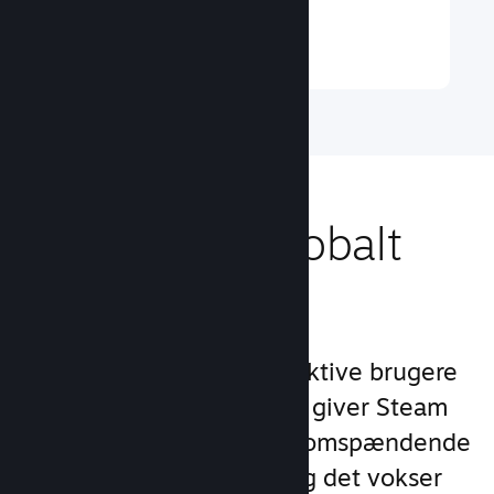
Læs mere ↓
Nå ud til et globalt
publikum
Med over 132 millioner aktive brugere
om måneden i 250 lande giver Steam
dig adgang til et verdensomspændende
fællesskab af spillere – og det vokser