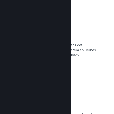
Tidlig adgang på Steam
Lad dit fællesskab opleve dit spil, mens det
stadigvæk er under udvikling – og afstem spillernes
forventninger med direkte spillerfeedback.
Læs dokumentation →
Rabatter og udsalg