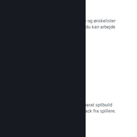
Salgsdata i realtid
Salgsrapporter i realtid, antal spillere og ønskelister
– alt sammen opdelt efter region, så du kan arbejde
smartere.
Læs dokumentation →
Steam Playtest
Administrer nemt adgangen til et separat spilbuild
for at lave tidlig testning og få feedback fra spillere.
Læs dokumentation →