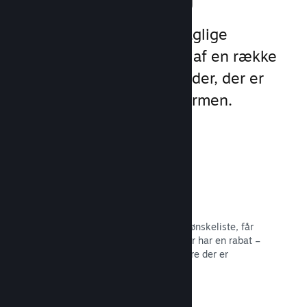
Udnyt Steams 1 billion daglige
eksponeringer ved hjælp af en række
unikke marketingmuligheder, der er
indbygget direkte i platformen.
Ønskelister
Spillere, der sætter dit spil på deres ønskeliste, får
besked, når spillet bliver udgivet eller har en rabat –
og du får data om, hvor mange spillere der er
interesserede.
Læs dokumentation →