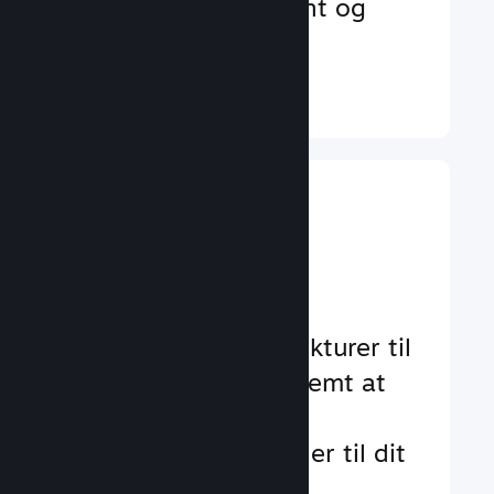
der øger engagement og
tilfredshed
Læs mere ↓
Implementer
gameplay-
funktioner
Gennemtestede strukturer til
at hjælpe dig med nemt at
tilføje standard- og
avancerede funktioner til dit
spil