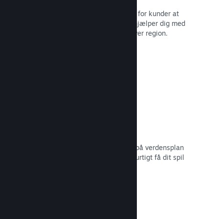
Lokaliserede valutaer gør det lettere for kunder at
købe. Vi har indbygget support, der hjælper dig med
at konfigurere priserne korrekt for hver region.
Læs dokumentation →
Distributionsnetværk og -servere
Med over 400 distribuerede servere på verdensplan
og 1 TB fiber-backbone kan Steam hurtigt få dit spil
ud til spillere i hele verden.
Læs dokumentation →