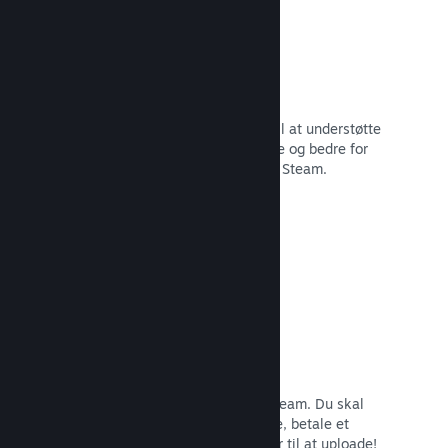
29 understøttede sprog
Steam-klienten er blevet optimeret til at understøtte
29 kernesprog, som gør det nemmere og bedre for
brugere i hele verden at købe spil på Steam.
Læs dokumentation →
Nem tilmelding og distribution
Det er nemt at indsende dit spil til Steam. Du skal
bare udfylde lidt digitalt papirarbejde, betale et
mindre gebyr pr. app, og så er du klar til at uploade!