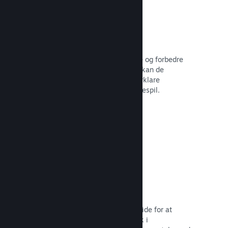
Brugerskabte guider
Fans kan udgive guider for at uddybe og forbedre
oplevelsen for andre – for eksempel kan de
fremhæve interessante øjeblikke, forklare
komplekse økonomier eller løse puslespil.
Læs dokumentation →
Direkte streaminger
Stream dit spil direkte på din butiksside for at
promovere begivenheder, give indblik i