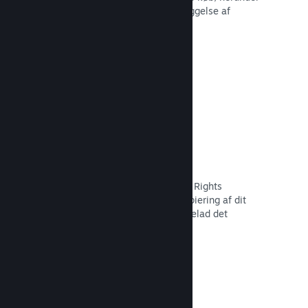
tilbagekaldelse af indhold og forebyggelse af
fremtidig misbrug.
Læs dokumentation →
Indstillinger for piratkopiering/DMR
Brug Steams DRM-værktøjer (Digital Rights
Management) til at reducere piratkopiering af dit
spil, implementer dine egne, eller udelad det
fuldstændigt. Valget er dit.
Læs dokumentation →