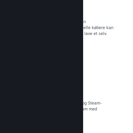
Forummer
Der oprettes automatisk et forum i din
fællesskabshub, hvor fans og potentielle købere kan
diskutere dit spil. Du behøver ikke at lave et selv.
Læs dokumentation →
Curator Connect
Få dit spil foran de rette influencere og Steam-
kuratorer til det størst mulige publikum med
potentielle kunder.
Læs dokumentation →