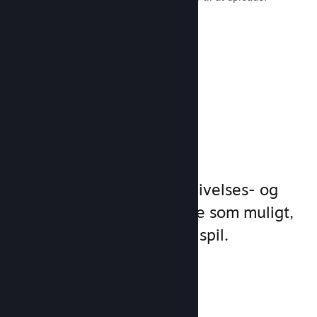
Læs dokumentation →
Administrer
spilforretning
Steamworks gør dine udgivelses- og
styringsprocesser så enkle som muligt,
så du kan fokusere på dit spil.