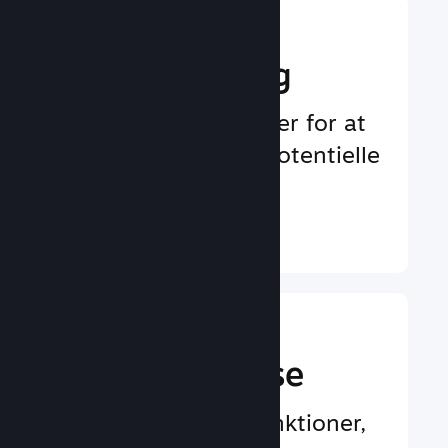
Boost din
markedsføring
Uendelige muligheder for at
blive bemærket af potentielle
spillere
Læs mere ↓
En bedre
spilleroplevelse
Spillercentrerede funktioner,