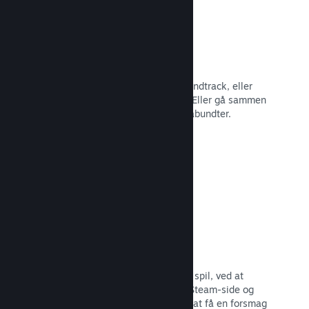
Spilbundter
Bundt dit spil med dets DLC eller soundtrack, eller
opret et bundt med hele dit katalog. Eller gå sammen
med andre udviklere om at lave temabundter.
Læs dokumentation →
Fremhævede broadcasts
Engager dig med dem, der støtter dit spil, ved at
fremhæve streamere direkte på din Steam-side og
give potentielle købere mulighed for at få en forsmag