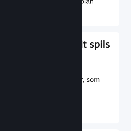
valutaer på verdensplan
Læs mere ↓
Administrer dit spils
forretning
Branchens førende
forretningsværktøjer, som
hjælper dig med at
administrere dit spil
Læs mere ↓