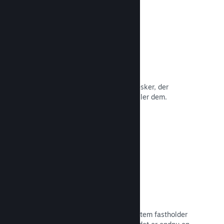
Anmeldelser
Spil på Steam anmeldes af de mennesker, der
betyder mest: de mennesker, der spiller dem.
Læs dokumentation →
Chat med venner
Vennelister og et nydesignet chatsystem fastholder