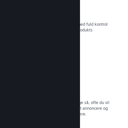
Tilpasset butikssideindhold
Sæt dit spil i det bedste mulige lys med fuld kontrol
over indholdet og billederne på dit produkts
butiksside.
Læs dokumentation →
Opdater når som helst
Udgiv opdateringer, når du vil – og lige så, ofte du vil
– med værktøjer, som gør det nemt at annoncere og
distribuere opdateringer til dine spillere.
Læs dokumentation →