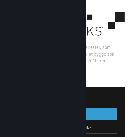
Steamworks er et sæt værktøjer og tjenester, som
spiludviklere og -udgivere kan bruge til at bygge spil
og få mest muligt ud af at distribuere på Steam.
Se, hvad Steamworks kan tilbyde
↓
Log på Steamworks
Log på
Gå tilbage
Tilmeld dig Steamworks
Opret Steam-konto