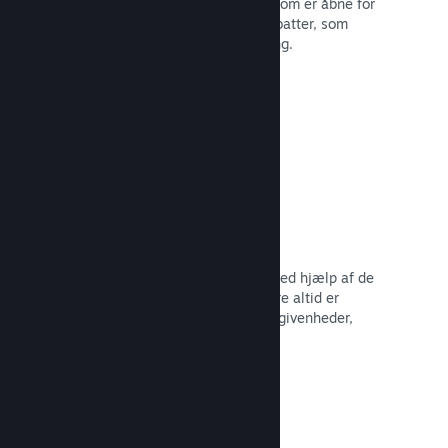
Deltag i almindelige Steam-udsalg, som er åbne for
alle udviklere, eller kør dine egne rabatter, som
opfylder dine behov for markedsføring.
Læs dokumentation →
Begivenheder og meddelelser
Hold kontakten med dit fællesskab ved hjælp af de
indbyggede værktøjer, så dine spillere altid er
opdaterede omkring dine seneste begivenheder,
aktiviteter og funktioner.
Læs dokumentation →