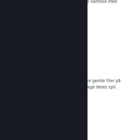
spiludviklingen eller bare for at skabe samtale med
dit fællesskab.
Læs dokumentation →
Filer gemt i Steam Cloud
Steam Cloud kan automatisk opbevare gemte filer på
vores servere, så spillere kan genoptage deres spil,
ligegyldigt hvor de er.
Læs dokumentation →