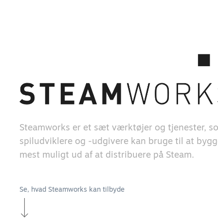
Steamworks er et sæt værktøjer og tjenester, s
spiludviklere og -udgivere kan bruge til at bygg
mest muligt ud af at distribuere på Steam.
Se, hvad Steamworks kan tilbyde