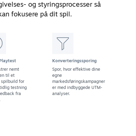
ivelses- og styringsprocesser så
an fokusere på dit spil.
Playtest
Konverteringssporing
trer nemt
Spor, hvor effektive dine
n til et
egne
spilbuild for
markedsføringskampagner
tidlig testning
er med indbyggede UTM-
eedback fra
analyser.
.