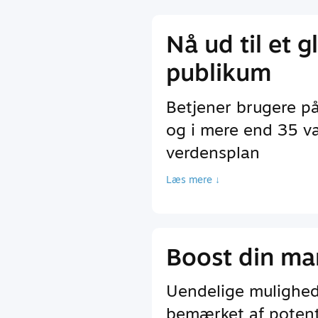
Nå ud til et g
publikum
Betjener brugere p
og i mere end 35 va
verdensplan
Læs mere ↓
Boost din ma
Uendelige mulighede
bemærket af potenti