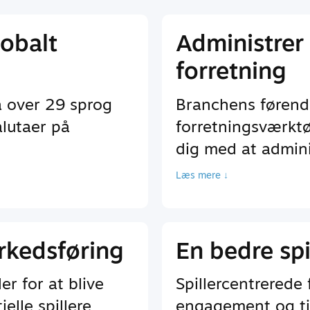
lobalt
Administrer 
forretning
å over 29 sprog
Branchens førend
lutaer på
forretningsværktø
dig med at adminis
Læs mere ↓
rkedsføring
En bedre spi
r for at blive
Spillercentrerede 
elle spillere
engagement og ti