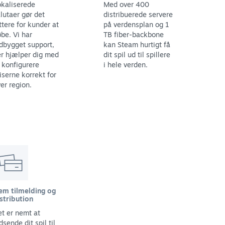
kaliserede
Med over 400
lutaer gør det
distribuerede servere
ttere for kunder at
på verdensplan og 1
be. Vi har
TB fiber-backbone
dbygget support,
kan Steam hurtigt få
r hjælper dig med
dit spil ud til spillere
 konfigurere
i hele verden.
iserne korrekt for
er region.
em tilmelding og
stribution
t er nemt at
dsende dit spil til