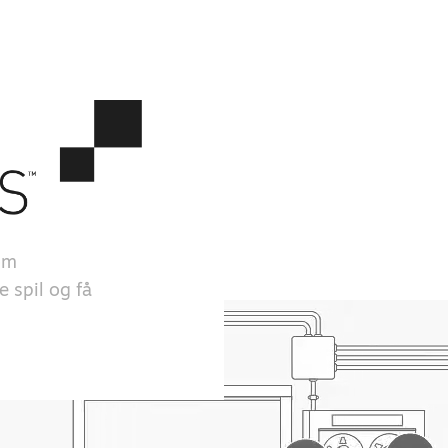
om
e spil og få