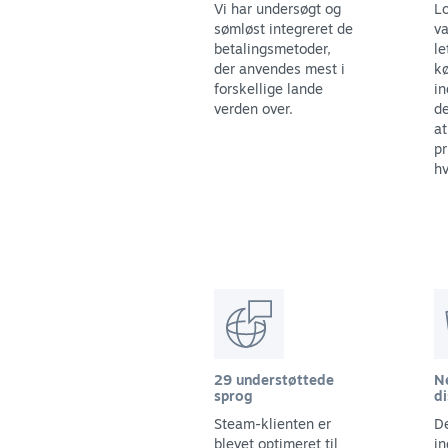
Vi har undersøgt og
Lo
sømløst integreret de
va
betalingsmetoder,
le
der anvendes mest i
kø
forskellige lande
in
verden over.
de
at
pr
hv
29 understøttede
N
sprog
di
Steam-klienten er
De
blevet optimeret til
in