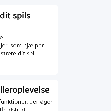
dit spils
e
jer, som hjælper
trere dit spil
lleroplevelse
funktioner, der øger
lfredshed