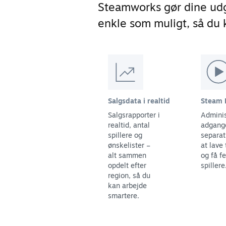
Steamworks gør dine udg
enkle som muligt, så du k
Salgsdata i realtid
Steam 
Salgsrapporter i
Adminis
realtid, antal
adgange
spillere og
separat 
ønskelister –
at lave 
alt sammen
og få f
opdelt efter
spillere
region, så du
kan arbejde
smartere.