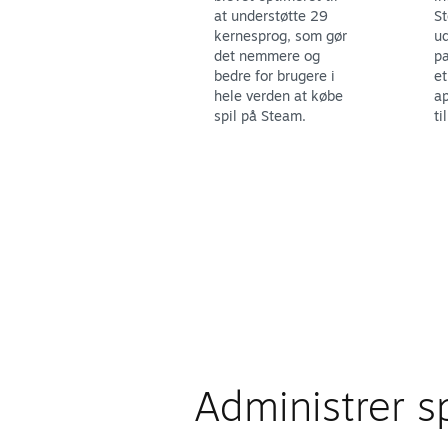
at understøtte 29
St
kernesprog, som gør
ud
det nemmere og
pa
bedre for brugere i
et
hele verden at købe
ap
spil på Steam.
ti
Administrer sp