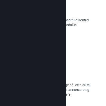
Tilpasset butikssideindhold
Sæt dit spil i det bedste mulige lys med fuld kontrol
over indholdet og billederne på dit produkts
butiksside.
Læs dokumentation →
Opdater når som helst
Udgiv opdateringer, når du vil – og lige så, ofte du vil
– med værktøjer, som gør det nemt at annoncere og
distribuere opdateringer til dine spillere.
Læs dokumentation →