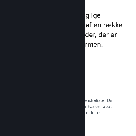
Udnyt Steams 1 billion daglige
eksponeringer ved hjælp af en række
unikke marketingmuligheder, der er
indbygget direkte i platformen.
Ønskelister
Spillere, der sætter dit spil på deres ønskeliste, får
besked, når spillet bliver udgivet eller har en rabat –
og du får data om, hvor mange spillere der er
interesserede.
Læs dokumentation →