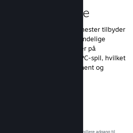
spilleroplevelse
Steams unikke sæt af tjenester tilbyder
meget mere end det almindelige
produktudvalg, man finder på
udgivelsesplatforme for PC-spil, hvilket
øger kundernes engagement og
tilfredshed.
Steam-overlay
En spilgrænseflade, som giver dine spillere adgang til