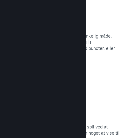
Steam-nøgler
Få dit spil ud til kunder på enhver tænkelig måde.
Brug Steam-nøgler til at sælge dit spil i
detailhandelen, kør rabatter og tilbyd bundter, eller
kør betaer.
Læs dokumentation →
"Kommer snart"-sider
Opbyg begejstring for dit kommende spil ved at
udgive din butiksside, så snart du har noget at vise til