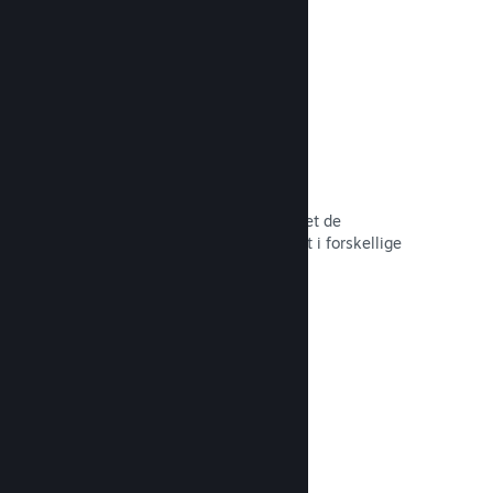
hele tiden.
Over 80 betalingsmetoder
Vi har undersøgt og sømløst integreret de
betalingsmetoder, der anvendes mest i forskellige
lande verden over.
Læs dokumentation →
Priser i over 35 valutaer