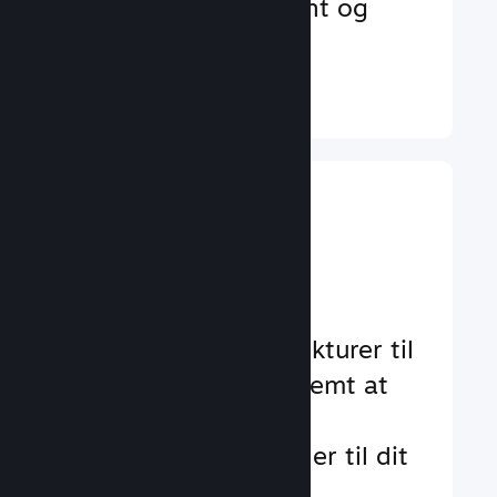
der øger engagement og
tilfredshed
Læs mere ↓
Implementer
gameplay-
funktioner
Gennemtestede strukturer til
at hjælpe dig med nemt at
tilføje standard- og
avancerede funktioner til dit
spil