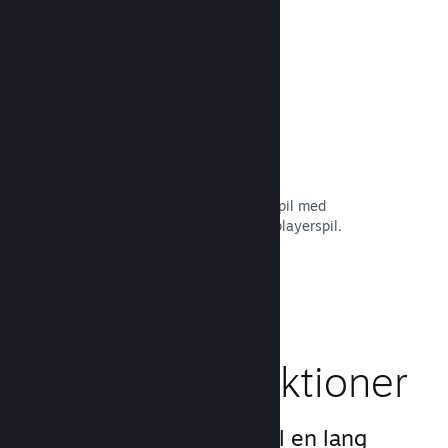
Læs dokumentation →
Remote Play Together
Forvandl automatisk dit multiplayerspil med
delt/opdelt skærm til et online multiplayerspil.
Læs dokumentation →
Gameplay-funktioner
Vi har skabt grundlaget til en lang