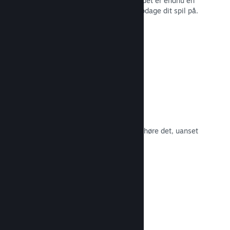
spillernes engagement i Steam – og det er endnu en
måde, som potentielle kunder kan opdage dit spil på.
Læs dokumentation →
Spilsoundtracks
Sælg dit spilsoundtrack, så fans kan høre det, uanset
hvor de er.
Læs dokumentation →
En bedre