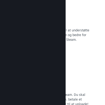
29 understøttede sprog
Steam-klienten er blevet optimeret til at understøtte
29 kernesprog, som gør det nemmere og bedre for
brugere i hele verden at købe spil på Steam.
Læs dokumentation →
Nem tilmelding og distribution
Det er nemt at indsende dit spil til Steam. Du skal
bare udfylde lidt digitalt papirarbejde, betale et
mindre gebyr pr. app, og så er du klar til at uploade!