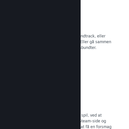
Spilbundter
Bundt dit spil med dets DLC eller soundtrack, eller
opret et bundt med hele dit katalog. Eller gå sammen
med andre udviklere om at lave temabundter.
Læs dokumentation →
Fremhævede broadcasts
Engager dig med dem, der støtter dit spil, ved at
fremhæve streamere direkte på din Steam-side og
give potentielle købere mulighed for at få en forsmag