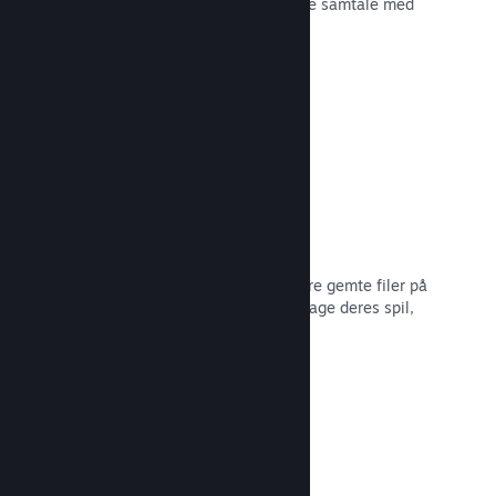
spiludviklingen eller bare for at skabe samtale med
dit fællesskab.
Læs dokumentation →
Filer gemt i Steam Cloud
Steam Cloud kan automatisk opbevare gemte filer på
vores servere, så spillere kan genoptage deres spil,
ligegyldigt hvor de er.
Læs dokumentation →