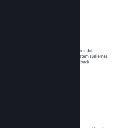
Tidlig adgang på Steam
Lad dit fællesskab opleve dit spil, mens det
stadigvæk er under udvikling – og afstem spillernes
forventninger med direkte spillerfeedback.
Læs dokumentation →
Rabatter og udsalg