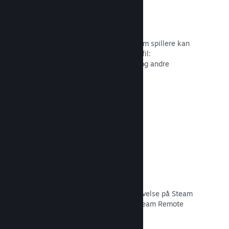
Profiltilpasning
Tilføj genstande til pointbutikken, som spillere kan
bruge til at tilpasse deres Steam-profil:
Klistermærker, avatarer, baggrunde og andre
genstande inspireret af dit spil.
Læs dokumentation →
Remote Play
Udvid automatisk brugernes spiloplevelse på Steam
til mobiler, tablets eller TV'er med Steam Remote
Play.