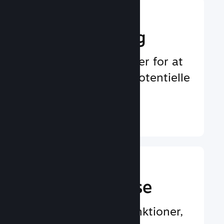
Boost din
markedsføring
Uendelige muligheder for at
blive bemærket af potentielle
spillere
Læs mere ↓
En bedre
spilleroplevelse
Spillercentrerede funktioner,