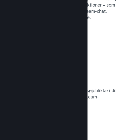
en række forskellige fællesskabsfunktioner – som
eksempelvis brugerskabte guider, Steam-chat,
præstationsfremskridt og meget mere.
Læs dokumentation →
Øjeblikkelige skærmbilleder
Spillere kan nemt dele deres yndlingsøjeblikke i dit
spil med deres venner og det store Steam-
fællesskab.
Læs dokumentation →