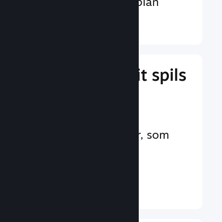
valutaer på verdensplan
Læs mere ↓
Administrer dit spils
forretning
Branchens førende
forretningsværktøjer, som
hjælper dig med at
administrere dit spil
Læs mere ↓