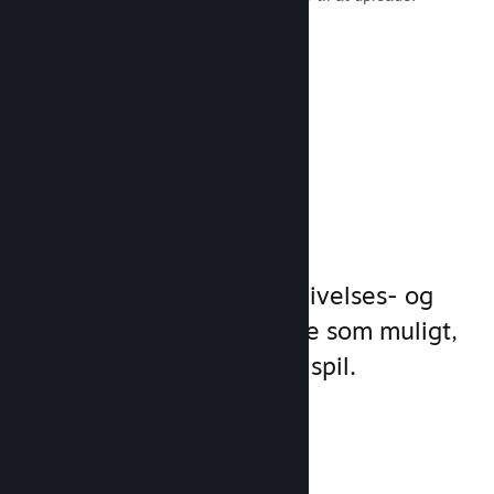
Læs dokumentation →
Administrer
spilforretning
Steamworks gør dine udgivelses- og
styringsprocesser så enkle som muligt,
så du kan fokusere på dit spil.