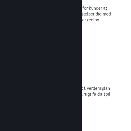
Lokaliserede valutaer gør det lettere for kunder at
købe. Vi har indbygget support, der hjælper dig med
at konfigurere priserne korrekt for hver region.
Læs dokumentation →
Distributionsnetværk og -servere
Med over 400 distribuerede servere på verdensplan
og 1 TB fiber-backbone kan Steam hurtigt få dit spil
ud til spillere i hele verden.
Læs dokumentation →