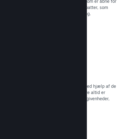
Deltag i almindelige Steam-udsalg, som er åbne for
alle udviklere, eller kør dine egne rabatter, som
opfylder dine behov for markedsføring.
Læs dokumentation →
Begivenheder og meddelelser
Hold kontakten med dit fællesskab ved hjælp af de
indbyggede værktøjer, så dine spillere altid er
opdaterede omkring dine seneste begivenheder,
aktiviteter og funktioner.
Læs dokumentation →