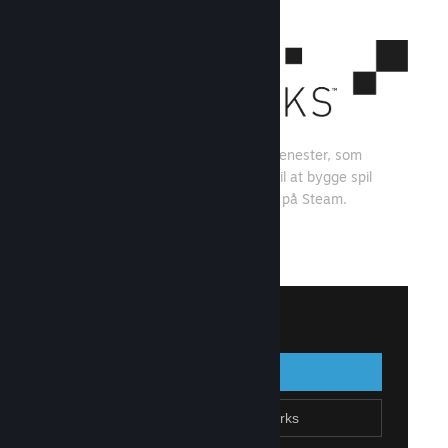
Steamworks er et sæt værktøjer og tjenester, som
spiludviklere og -udgivere kan bruge til at bygge spil
og få mest muligt ud af at distribuere på Steam.
Se, hvad Steamworks kan tilbyde
↓
Log på Steamworks
Log på
Gå tilbage
Tilmeld dig Steamworks
Opret Steam-konto