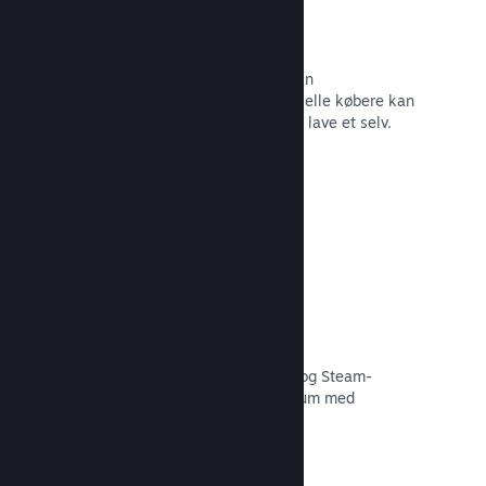
Forummer
Der oprettes automatisk et forum i din
fællesskabshub, hvor fans og potentielle købere kan
diskutere dit spil. Du behøver ikke at lave et selv.
Læs dokumentation →
Curator Connect
Få dit spil foran de rette influencere og Steam-
kuratorer til det størst mulige publikum med
potentielle kunder.
Læs dokumentation →