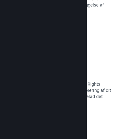
tilbagekaldelse af indhold og forebyggelse af
fremtidig misbrug.
Læs dokumentation →
Indstillinger for piratkopiering/DMR
Brug Steams DRM-værktøjer (Digital Rights
Management) til at reducere piratkopiering af dit
spil, implementer dine egne, eller udelad det
fuldstændigt. Valget er dit.
Læs dokumentation →