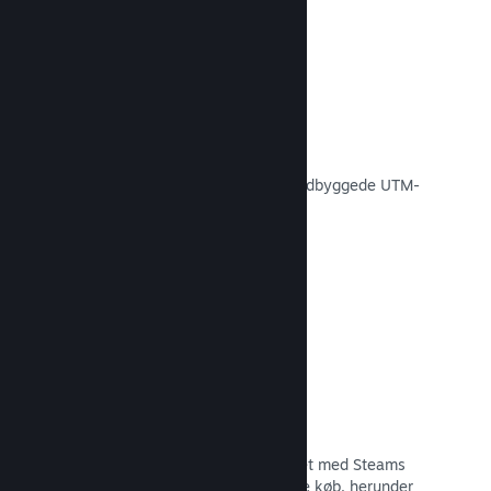
Konverteringssporing
Spor, hvor effektive dine egne
markedsføringskampagner er med indbyggede UTM-
analyser.
Læs dokumentation →
Forebyggelse af svindel
Du og dine spillere er bedre beskyttet med Steams
automatiske håndtering af svigagtige køb, herunder