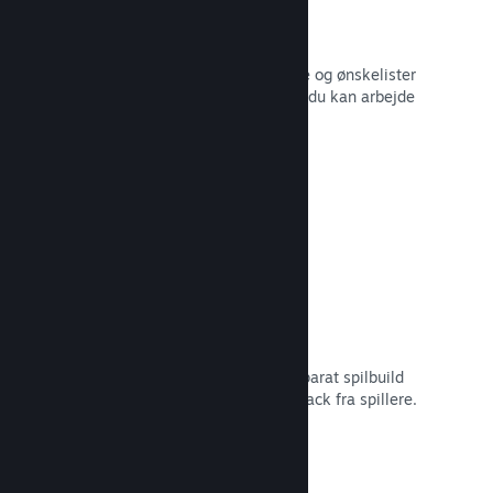
Salgsdata i realtid
Salgsrapporter i realtid, antal spillere og ønskelister
– alt sammen opdelt efter region, så du kan arbejde
smartere.
Læs dokumentation →
Steam Playtest
Administrer nemt adgangen til et separat spilbuild
for at lave tidlig testning og få feedback fra spillere.
Læs dokumentation →