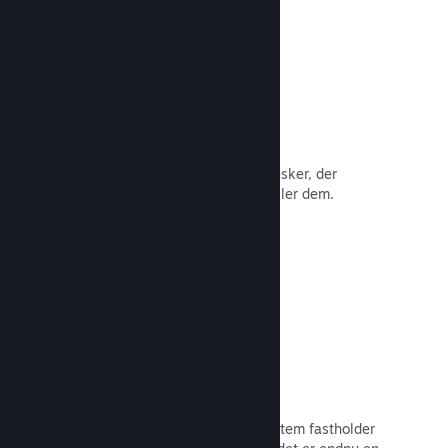
Anmeldelser
Spil på Steam anmeldes af de mennesker, der
betyder mest: de mennesker, der spiller dem.
Læs dokumentation →
Chat med venner
Vennelister og et nydesignet chatsystem fastholder