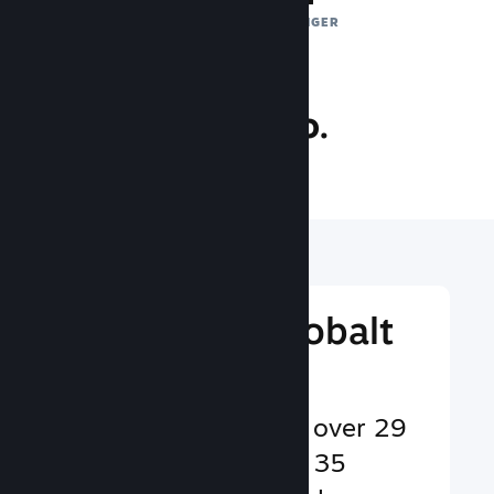
DAGLIGE EKSPONERINGER
27.4 mio.
SPILLERE ONLINE
Nå ud til et globalt
publikum
Betjener brugere på over 29
sprog og i mere end 35