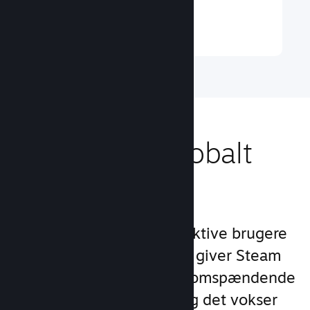
Læs mere ↓
Nå ud til et globalt
publikum
Med over 132 millioner aktive brugere
om måneden i 250 lande giver Steam
dig adgang til et verdensomspændende
fællesskab af spillere – og det vokser