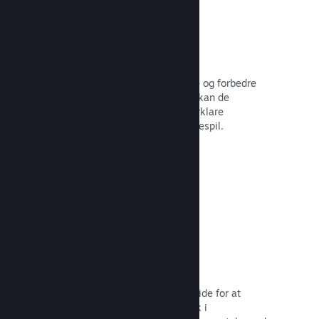
Brugerskabte guider
Fans kan udgive guider for at uddybe og forbedre
oplevelsen for andre – for eksempel kan de
fremhæve interessante øjeblikke, forklare
komplekse økonomier eller løse puslespil.
Læs dokumentation →
Direkte streaminger
Stream dit spil direkte på din butiksside for at
promovere begivenheder, give indblik i