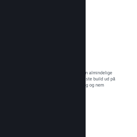
dine potentielle kunder.
Læs dokumentation →
Automatiserede build-processer
Gør Steam til en automatisk del af din almindelige
build-proces, så du kan rulle dit seneste build ud på
Steam-serverne til intern betatestning og nem
udgivelse til offentligheden.
Læs dokumentation →