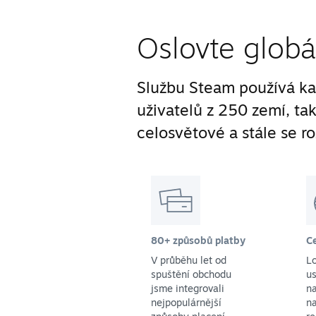
Oslovte globá
Službu Steam používá ka
uživatelů z 250 zemí, ta
celosvětové a stále se ro
80+ způsobů platby
C
V průběhu let od
L
spuštění obchodu
us
jsme integrovali
na
nejpopulárnější
na