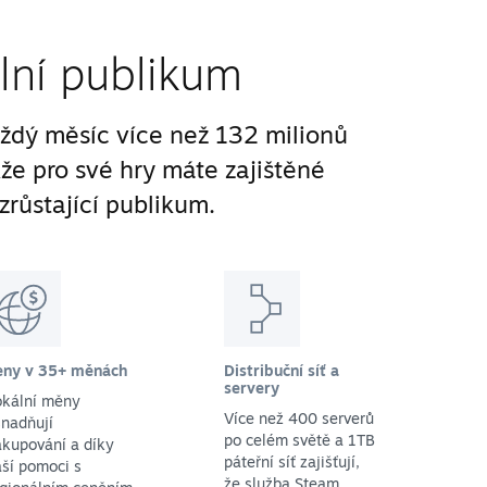
lní publikum
ždý měsíc více než 132 milionů
kže pro své hry máte zajištěné
zrůstající publikum.
eny v 35+ měnách
Distribuční síť a
servery
okální měny
Více než 400 serverů
nadňují
po celém světě a 1TB
kupování a díky
páteřní síť zajišťují,
ší pomoci s
že služba Steam