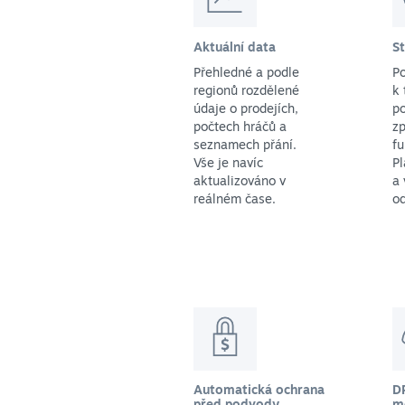
Aktuální data
S
Přehledné a podle
P
regionů rozdělené
k 
údaje o prodejích,
po
počtech hráčů a
zp
seznamech přání.
f
Vše je navíc
Pl
aktualizováno v
a 
reálném čase.
o
Automatická ochrana
D
před podvody
m