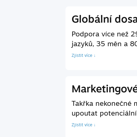
Globální dos
Podpora více než 2
jazyků, 35 měn a 8
Zjistit více ↓
Marketingov
Takřka nekonečné m
upoutat potenciální
Zjistit více ↓