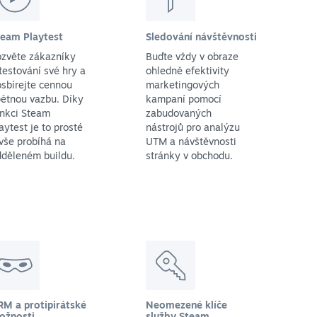
team Playtest
Sledování návštěvnosti
ozvěte zákazníky
Buďte vždy v obraze
testování své hry a
ohledně efektivity
sbírejte cennou
marketingových
ětnou vazbu. Díky
kampaní pomocí
unkci Steam
zabudovaných
aytest je to prosté
nástrojů pro analýzu
vše probíhá na
UTM a návštěvnosti
dděleném buildu.
stránky v obchodu.
RM a protipirátské
Neomezené klíče
ožnosti
služby Steam