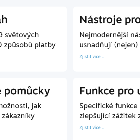
ah
Nástroje pr
9 světových
Nejmodernější nás
0 způsobů platby
usnadňují (nejen)
Zjistit více ↓
é pomůcky
Funkce pro 
ožnosti, jak
Specifické funkc
 zákazníky
zlepšující zážitek 
Zjistit více ↓