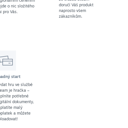
egionálním ceněním
doručí Váš produkt
jde o nic složitého
naprosto všem
i pro Vás.
zákazníkům.
nadný start
dat hru ve službě
eam je hračka –
plníte potřebné
gitální dokumenty,
platíte malý
oplatek a můžete
loadovat!