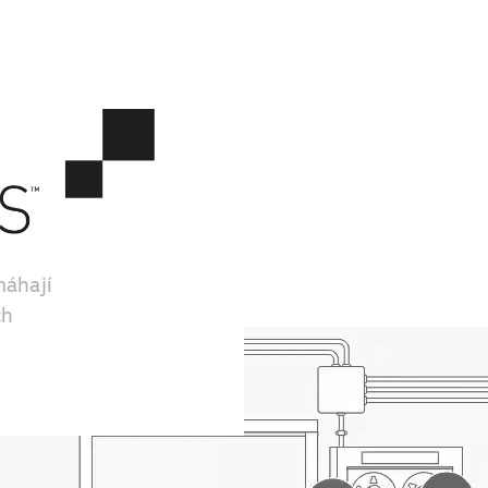
máhají
ch