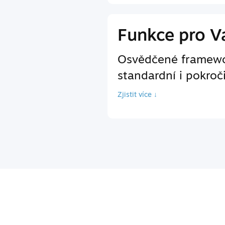
Funkce pro Va
Osvědčené framewor
standardní i pokroč
Zjistit více ↓