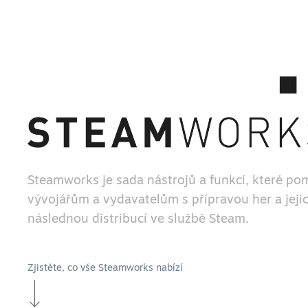
Steamworks je sada nástrojů a funkcí, které po
vývojářům a vydavatelům s přípravou her a jeji
následnou distribucí ve službě Steam.
Zjistěte, co vše Steamworks nabízí