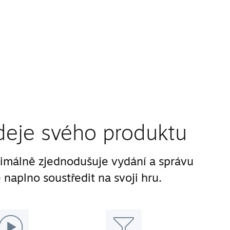
deje svého produktu
málně zjednodušuje vydání a správu
 naplno soustředit na svoji hru.