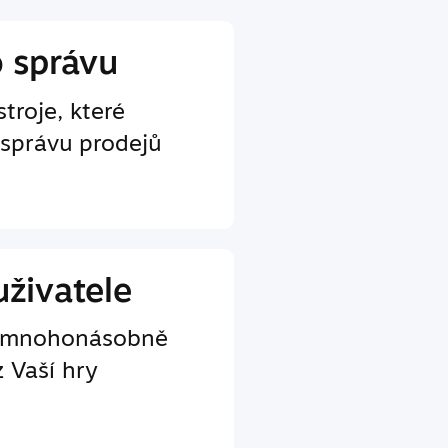
o správu
troje, které
 správu prodejů
uživatele
e mnohonásobně
z Vaší hry