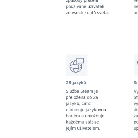
způsoby placení
r
používané uživateli
ne
ze všech koutů světa.
an
29 jazyků
S
Služba Steam je
Vy
přeložena do 29
St
jazyků, čímž
vy
eliminuje jazykovou
di
bariéru a umožňuje
za
každému stát se
p
jejím uživatelem.
up