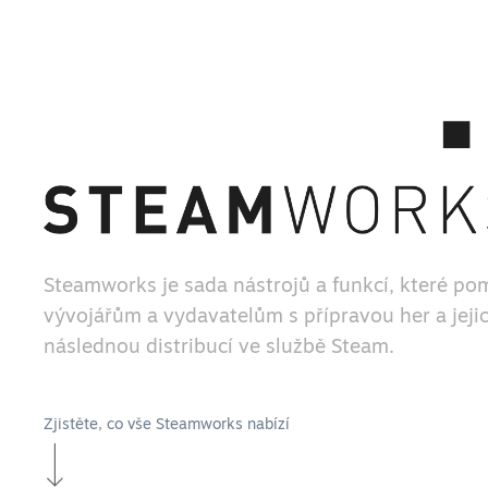
Steamworks je sada nástrojů a funkcí, které po
vývojářům a vydavatelům s přípravou her a jeji
následnou distribucí ve službě Steam.
Zjistěte, co vše Steamworks nabízí