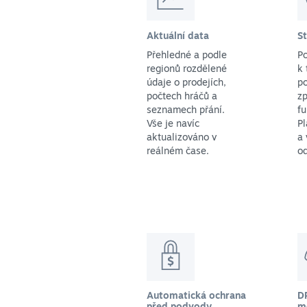
Aktuální data
S
Přehledné a podle
P
regionů rozdělené
k 
údaje o prodejích,
po
počtech hráčů a
zp
seznamech přání.
f
Vše je navíc
Pl
aktualizováno v
a 
reálném čase.
o
Automatická ochrana
D
před podvody
m