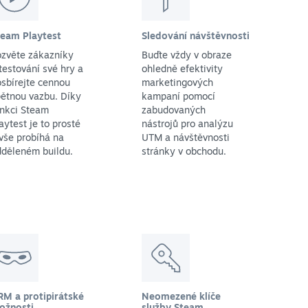
team Playtest
Sledování návštěvnosti
ozvěte zákazníky
Buďte vždy v obraze
testování své hry a
ohledně efektivity
sbírejte cennou
marketingových
ětnou vazbu. Díky
kampaní pomocí
unkci Steam
zabudovaných
aytest je to prosté
nástrojů pro analýzu
vše probíhá na
UTM a návštěvnosti
dděleném buildu.
stránky v obchodu.
RM a protipirátské
Neomezené klíče
ožnosti
služby Steam