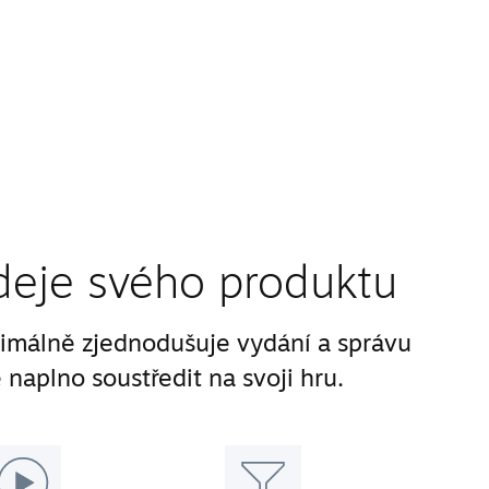
deje svého produktu
málně zjednodušuje vydání a správu
 naplno soustředit na svoji hru.