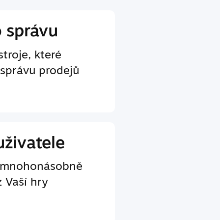
o správu
troje, které
 správu prodejů
uživatele
e mnohonásobně
z Vaší hry