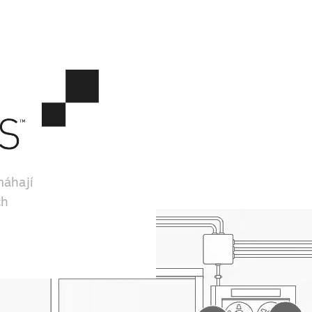
máhají
ch