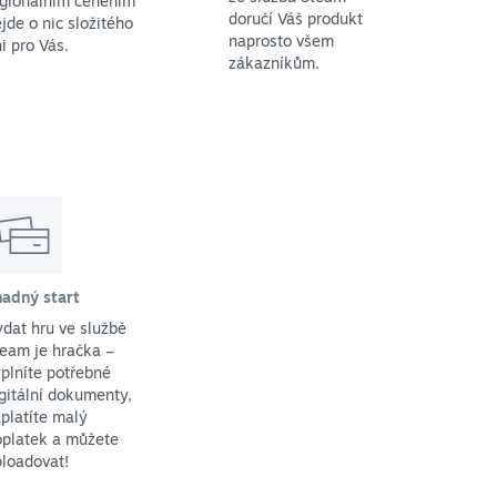
egionálním ceněním
doručí Váš produkt
jde o nic složitého
naprosto všem
i pro Vás.
zákazníkům.
nadný start
dat hru ve službě
eam je hračka –
plníte potřebné
gitální dokumenty,
platíte malý
oplatek a můžete
loadovat!