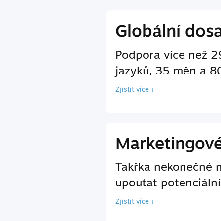
Globální dos
Podpora více než 2
jazyků, 35 měn a 8
Zjistit více ↓
Marketingov
Takřka nekonečné m
upoutat potenciální
Zjistit více ↓