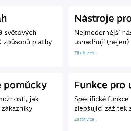
ah
Nástroje pr
9 světových
Nejmodernější nás
0 způsobů platby
usnadňují (nejen)
Zjistit více ↓
é pomůcky
Funkce pro 
ožnosti, jak
Specifické funkc
 zákazníky
zlepšující zážitek 
Zjistit více ↓