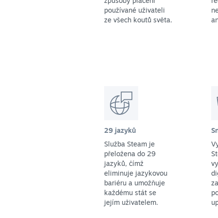
způsoby placení
r
používané uživateli
ne
ze všech koutů světa.
an
29 jazyků
S
Služba Steam je
Vy
přeložena do 29
St
jazyků, čímž
vy
eliminuje jazykovou
di
bariéru a umožňuje
za
každému stát se
p
jejím uživatelem.
up