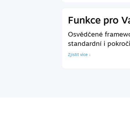
Funkce pro Va
Osvědčené framewor
standardní i pokroč
Zjistit více ↓