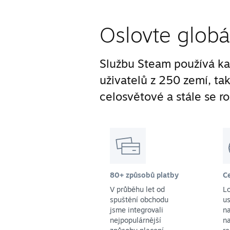
Oslovte globá
Službu Steam používá ka
uživatelů z 250 zemí, ta
celosvětové a stále se ro
80+ způsobů platby
C
V průběhu let od
L
spuštění obchodu
us
jsme integrovali
na
nejpopulárnější
na