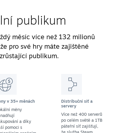
lní publikum
ždý měsíc více než 132 milionů
kže pro své hry máte zajištěné
zrůstající publikum.
eny v 35+ měnách
Distribuční síť a
servery
okální měny
Více než 400 serverů
nadňují
po celém světě a 1TB
kupování a díky
páteřní síť zajišťují,
ší pomoci s
že služba Steam