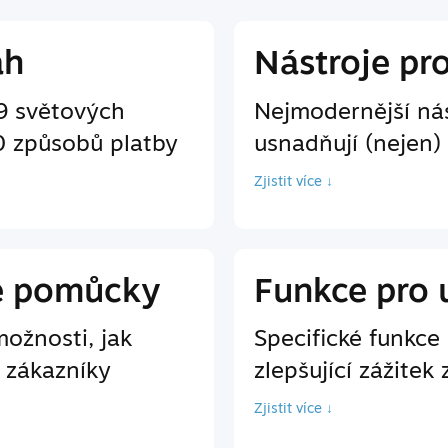
ah
Nástroje pr
9 světových
Nejmodernější nás
0 způsobů platby
usnadňují (nejen)
Zjistit více ↓
é pomůcky
Funkce pro 
ožnosti, jak
Specifické funkc
 zákazníky
zlepšující zážitek 
Zjistit více ↓