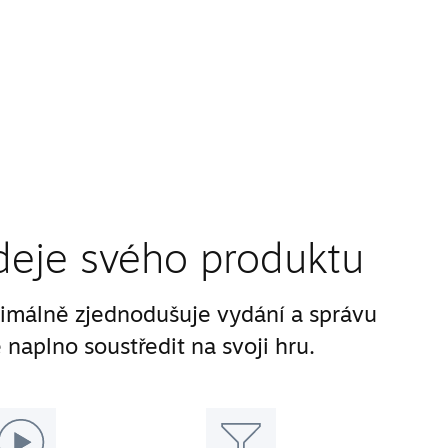
deje svého produktu
málně zjednodušuje vydání a správu
 naplno soustředit na svoji hru.