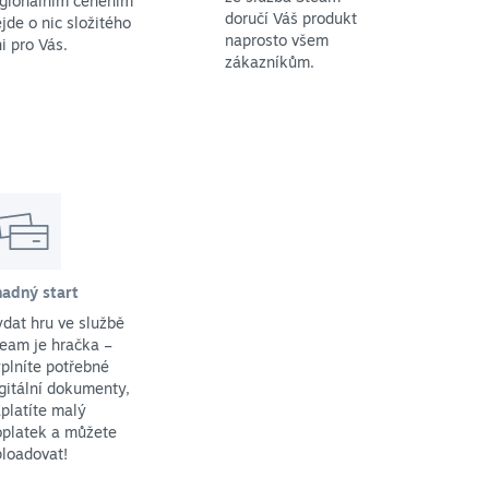
egionálním ceněním
doručí Váš produkt
jde o nic složitého
naprosto všem
i pro Vás.
zákazníkům.
nadný start
dat hru ve službě
eam je hračka –
plníte potřebné
gitální dokumenty,
platíte malý
oplatek a můžete
loadovat!