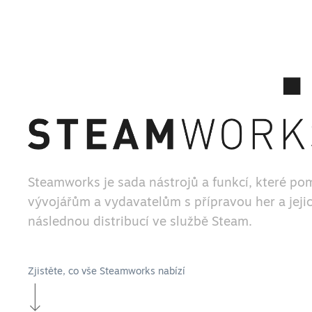
Steamworks je sada nástrojů a funkcí, které po
vývojářům a vydavatelům s přípravou her a jeji
následnou distribucí ve službě Steam.
Zjistěte, co vše Steamworks nabízí