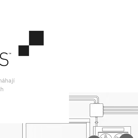
máhají
ch