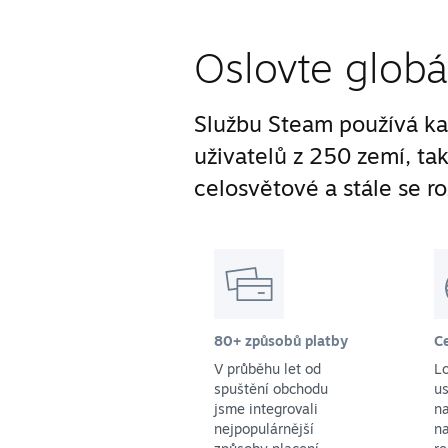
Oslovte globá
Službu Steam používá ka
uživatelů z 250 zemí, ta
celosvětové a stále se ro
80+ způsobů platby
C
V průběhu let od
L
spuštění obchodu
us
jsme integrovali
na
nejpopulárnější
na