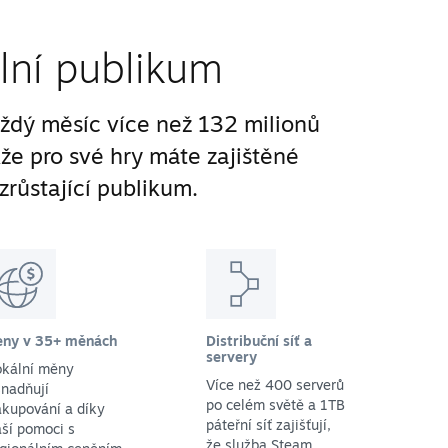
lní publikum
ždý měsíc více než 132 milionů
kže pro své hry máte zajištěné
zrůstající publikum.
eny v 35+ měnách
Distribuční síť a
servery
okální měny
Více než 400 serverů
nadňují
po celém světě a 1TB
kupování a díky
páteřní síť zajišťují,
ší pomoci s
že služba Steam