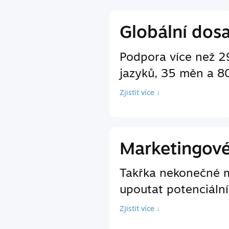
Globální dos
Podpora více než 2
jazyků, 35 měn a 8
Zjistit více ↓
Marketingov
Takřka nekonečné m
upoutat potenciální
Zjistit více ↓