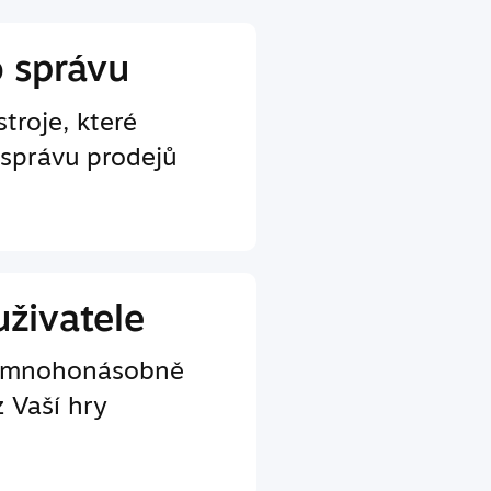
o správu
troje, které
 správu prodejů
uživatele
e mnohonásobně
z Vaší hry