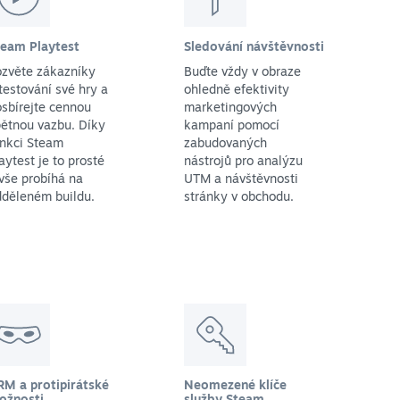
team Playtest
Sledování návštěvnosti
ozvěte zákazníky
Buďte vždy v obraze
testování své hry a
ohledně efektivity
sbírejte cennou
marketingových
ětnou vazbu. Díky
kampaní pomocí
unkci Steam
zabudovaných
aytest je to prosté
nástrojů pro analýzu
vše probíhá na
UTM a návštěvnosti
dděleném buildu.
stránky v obchodu.
RM a protipirátské
Neomezené klíče
ožnosti
služby Steam