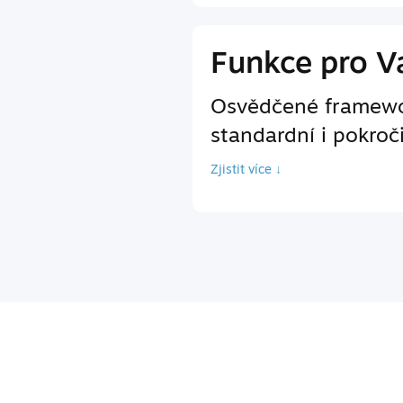
Funkce pro Va
Osvědčené framewor
standardní i pokroč
Zjistit více ↓