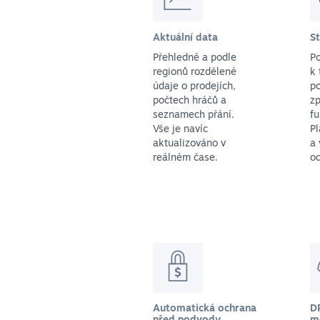
Aktuální data
S
Přehledné a podle
P
regionů rozdělené
k 
údaje o prodejích,
po
počtech hráčů a
zp
seznamech přání.
f
Vše je navíc
Pl
aktualizováno v
a 
reálném čase.
o
Automatická ochrana
D
před podvody
m