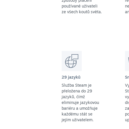
způsoby placení
r
používané uživateli
ne
ze všech koutů světa.
an
29 jazyků
S
Služba Steam je
Vy
přeložena do 29
St
jazyků, čímž
vy
eliminuje jazykovou
di
bariéru a umožňuje
za
každému stát se
p
jejím uživatelem.
up