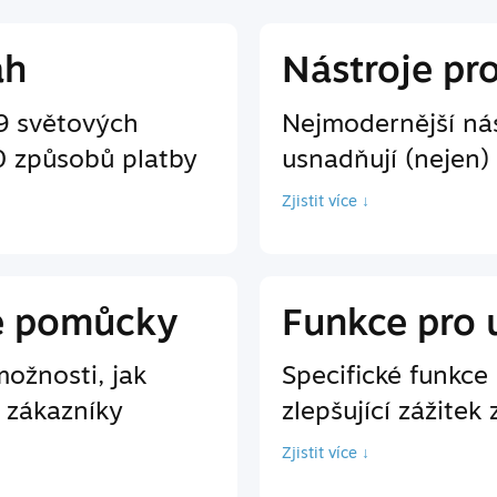
ah
Nástroje pr
9 světových
Nejmodernější nás
0 způsobů platby
usnadňují (nejen)
Zjistit více ↓
é pomůcky
Funkce pro 
ožnosti, jak
Specifické funkc
 zákazníky
zlepšující zážitek 
Zjistit více ↓