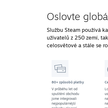
Oslovte globá
Službu Steam používá ka
uživatelů z 250 zemí, ta
celosvětové a stále se ro
80+ způsobů platby
C
V průběhu let od
L
spuštění obchodu
us
jsme integrovali
na
nejpopulárnější
na