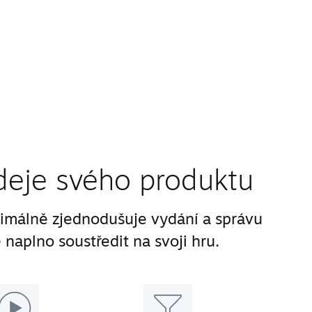
deje svého produktu
málně zjednodušuje vydání a správu
 naplno soustředit na svoji hru.