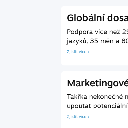
Globální dos
Podpora více než 2
jazyků, 35 měn a 8
Zjistit více ↓
Marketingov
Takřka nekonečné m
upoutat potenciální
Zjistit více ↓