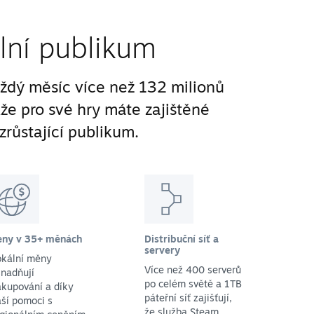
lní publikum
ždý měsíc více než 132 milionů
kže pro své hry máte zajištěné
zrůstající publikum.
eny v 35+ měnách
Distribuční síť a
servery
okální měny
Více než 400 serverů
nadňují
po celém světě a 1TB
kupování a díky
páteřní síť zajišťují,
ší pomoci s
že služba Steam