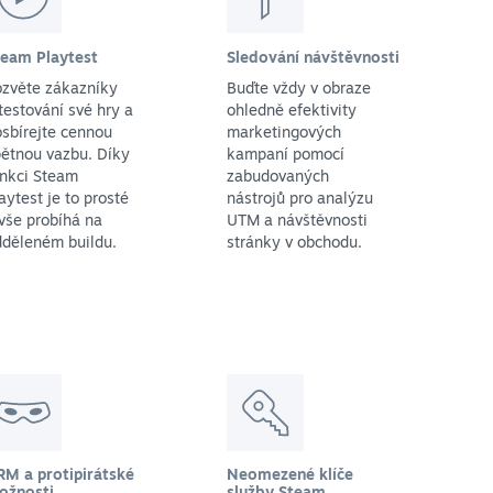
team Playtest
Sledování návštěvnosti
ozvěte zákazníky
Buďte vždy v obraze
testování své hry a
ohledně efektivity
sbírejte cennou
marketingových
ětnou vazbu. Díky
kampaní pomocí
unkci Steam
zabudovaných
aytest je to prosté
nástrojů pro analýzu
vše probíhá na
UTM a návštěvnosti
dděleném buildu.
stránky v obchodu.
RM a protipirátské
Neomezené klíče
ožnosti
služby Steam