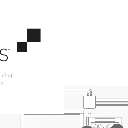
máhají
ch