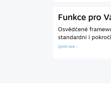
Funkce pro Va
Osvědčené framewor
standardní i pokroč
Zjistit více ↓