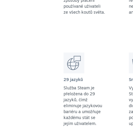
způsoby placení
r
používané uživateli
ne
ze všech koutů světa.
an
29 jazyků
S
Služba Steam je
Vy
přeložena do 29
St
jazyků, čímž
vy
eliminuje jazykovou
di
bariéru a umožňuje
za
každému stát se
p
jejím uživatelem.
up