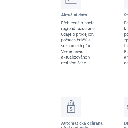
Aktuální data
S
Přehledné a podle
P
regionů rozdělené
k 
údaje o prodejích,
po
počtech hráčů a
zp
seznamech přání.
f
Vše je navíc
Pl
aktualizováno v
a 
reálném čase.
o
Automatická ochrana
D
před podvody
m