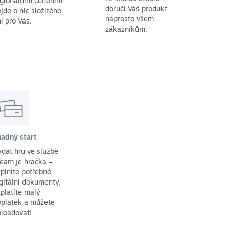
egionálním ceněním
doručí Váš produkt
jde o nic složitého
naprosto všem
i pro Vás.
zákazníkům.
nadný start
dat hru ve službě
eam je hračka –
plníte potřebné
gitální dokumenty,
platíte malý
oplatek a můžete
loadovat!