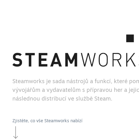
Steamworks je sada nástrojů a funkcí, které po
vývojářům a vydavatelům s přípravou her a jeji
následnou distribucí ve službě Steam.
Zjistěte, co vše Steamworks nabízí