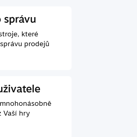
o správu
troje, které
 správu prodejů
uživatele
e mnohonásobně
z Vaší hry