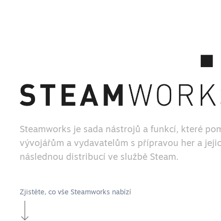
Steamworks je sada nástrojů a funkcí, které po
vývojářům a vydavatelům s přípravou her a jeji
následnou distribucí ve službě Steam.
Zjistěte, co vše Steamworks nabízí