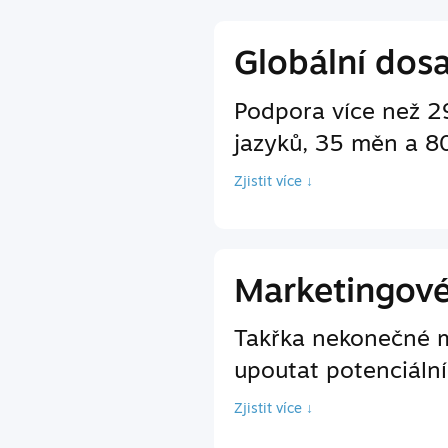
Globální dos
Podpora více než 2
jazyků, 35 měn a 8
Zjistit více ↓
Marketingov
Takřka nekonečné m
upoutat potenciální
Zjistit více ↓