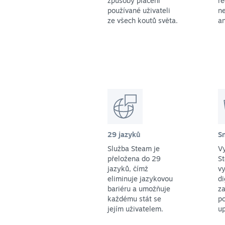
způsoby placení
r
používané uživateli
ne
ze všech koutů světa.
an
29 jazyků
S
Služba Steam je
Vy
přeložena do 29
St
jazyků, čímž
vy
eliminuje jazykovou
di
bariéru a umožňuje
za
každému stát se
p
jejím uživatelem.
up