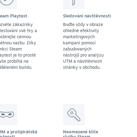
team Playtest
Sledování návštěvnosti
ozvěte zákazníky
Buďte vždy v obraze
testování své hry a
ohledně efektivity
sbírejte cennou
marketingových
ětnou vazbu. Díky
kampaní pomocí
unkci Steam
zabudovaných
aytest je to prosté
nástrojů pro analýzu
vše probíhá na
UTM a návštěvnosti
dděleném buildu.
stránky v obchodu.
RM a protipirátské
Neomezené klíče
ožnosti
služby Steam