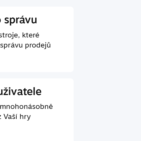
o správu
troje, které
 správu prodejů
uživatele
e mnohonásobně
z Vaší hry