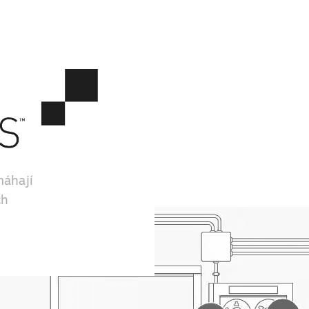
máhají
ch