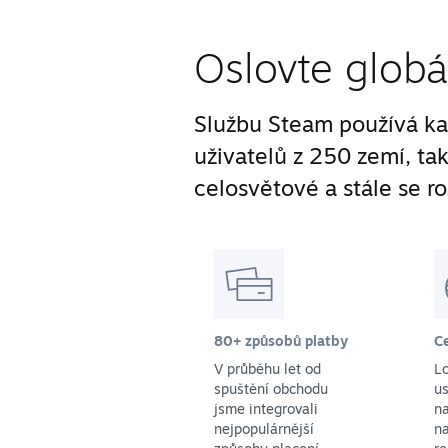
Oslovte globá
Službu Steam používá ka
uživatelů z 250 zemí, ta
celosvětové a stále se ro
80+ způsobů platby
C
V průběhu let od
L
spuštění obchodu
us
jsme integrovali
na
nejpopulárnější
na