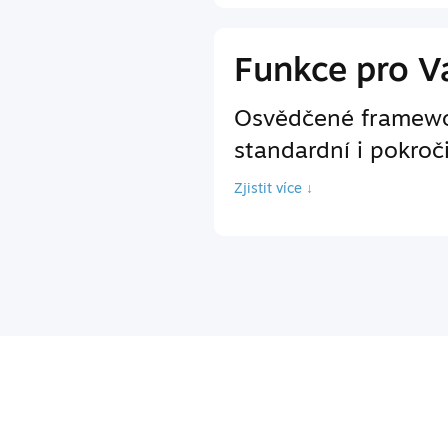
Funkce pro Va
Osvědčené framewor
standardní i pokroč
Zjistit více ↓