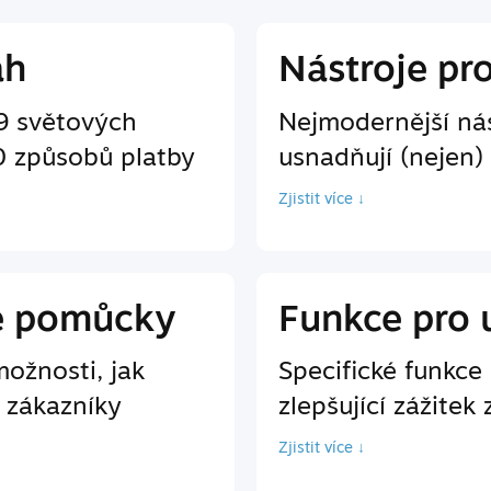
ah
Nástroje pr
9 světových
Nejmodernější nás
0 způsobů platby
usnadňují (nejen)
Zjistit více ↓
é pomůcky
Funkce pro 
ožnosti, jak
Specifické funkc
 zákazníky
zlepšující zážitek 
Zjistit více ↓