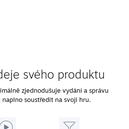
deje svého produktu
málně zjednodušuje vydání a správu
 naplno soustředit na svoji hru.