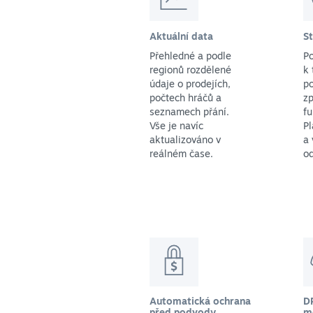
Aktuální data
S
Přehledné a podle
P
regionů rozdělené
k 
údaje o prodejích,
po
počtech hráčů a
zp
seznamech přání.
f
Vše je navíc
Pl
aktualizováno v
a 
reálném čase.
o
Automatická ochrana
D
před podvody
m