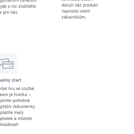
egionálním ceněním
doručí Váš produkt
jde o nic složitého
naprosto všem
i pro Vás.
zákazníkům.
nadný start
dat hru ve službě
eam je hračka –
plníte potřebné
gitální dokumenty,
platíte malý
oplatek a můžete
loadovat!