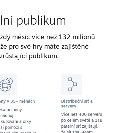
lní publikum
ždý měsíc více než 132 milionů
kže pro své hry máte zajištěné
zrůstající publikum.
eny v 35+ měnách
Distribuční síť a
servery
okální měny
Více než 400 serverů
nadňují
po celém světě a 1TB
kupování a díky
páteřní síť zajišťují,
ší pomoci s
že služba Steam