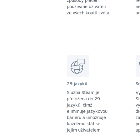
způsoby placení
r
používané uživateli
ne
ze všech koutů světa.
an
29 jazyků
S
Služba Steam je
Vy
přeložena do 29
St
jazyků, čímž
vy
eliminuje jazykovou
di
bariéru a umožňuje
za
každému stát se
p
jejím uživatelem.
up