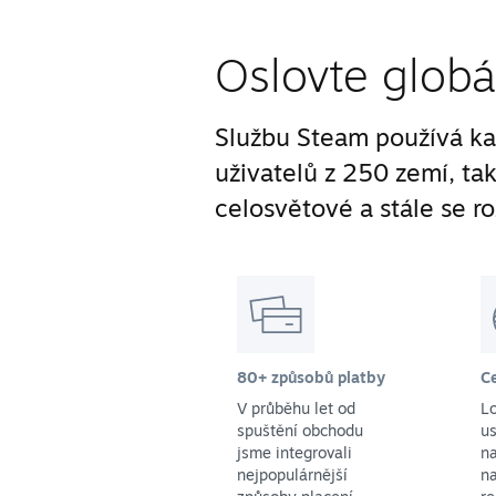
Oslovte globá
Službu Steam používá ka
uživatelů z 250 zemí, ta
celosvětové a stále se ro
80+ způsobů platby
C
V průběhu let od
L
spuštění obchodu
us
jsme integrovali
na
nejpopulárnější
na