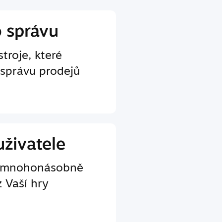
o správu
troje, které
 správu prodejů
uživatele
e mnohonásobně
z Vaší hry