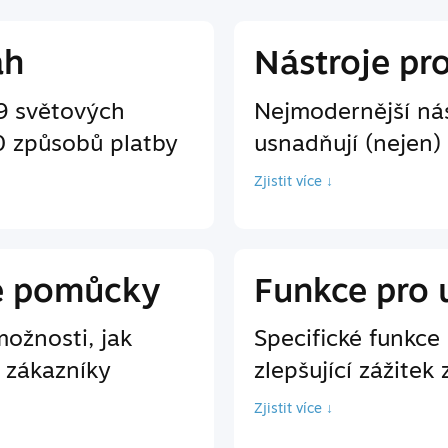
ah
Nástroje pr
9 světových
Nejmodernější nás
0 způsobů platby
usnadňují (nejen)
Zjistit více ↓
é pomůcky
Funkce pro 
ožnosti, jak
Specifické funkc
 zákazníky
zlepšující zážitek 
Zjistit více ↓