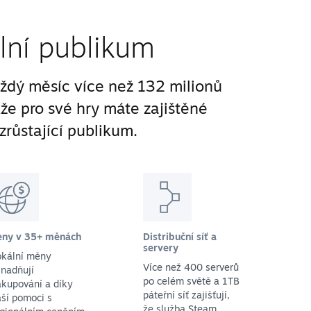
lní publikum
ždý měsíc více než 132 milionů
kže pro své hry máte zajištěné
zrůstající publikum.
eny v 35+ měnách
Distribuční síť a
servery
okální měny
Více než 400 serverů
nadňují
po celém světě a 1TB
kupování a díky
páteřní síť zajišťují,
ší pomoci s
že služba Steam