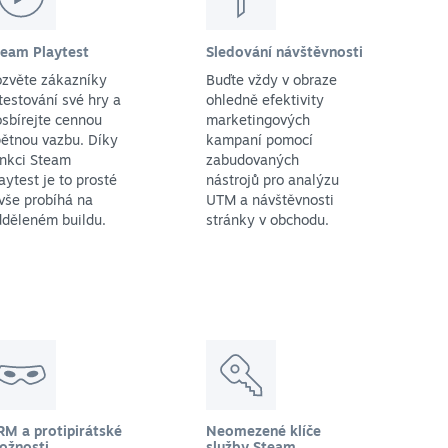
team Playtest
Sledování návštěvnosti
ozvěte zákazníky
Buďte vždy v obraze
testování své hry a
ohledně efektivity
sbírejte cennou
marketingových
ětnou vazbu. Díky
kampaní pomocí
unkci Steam
zabudovaných
aytest je to prosté
nástrojů pro analýzu
vše probíhá na
UTM a návštěvnosti
dděleném buildu.
stránky v obchodu.
RM a protipirátské
Neomezené klíče
ožnosti
služby Steam