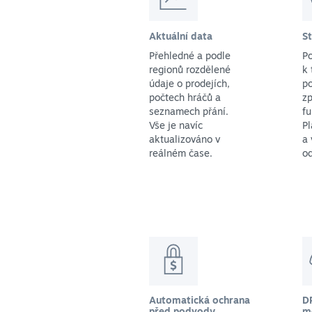
Aktuální data
S
Přehledné a podle
P
regionů rozdělené
k 
údaje o prodejích,
po
počtech hráčů a
zp
seznamech přání.
f
Vše je navíc
Pl
aktualizováno v
a 
reálném čase.
o
Automatická ochrana
D
před podvody
m