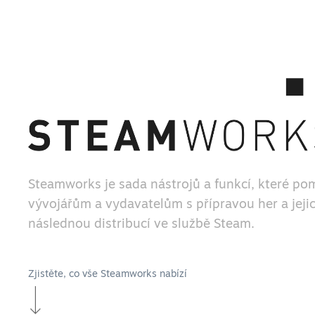
Steamworks je sada nástrojů a funkcí, které po
vývojářům a vydavatelům s přípravou her a jeji
následnou distribucí ve službě Steam.
Zjistěte, co vše Steamworks nabízí