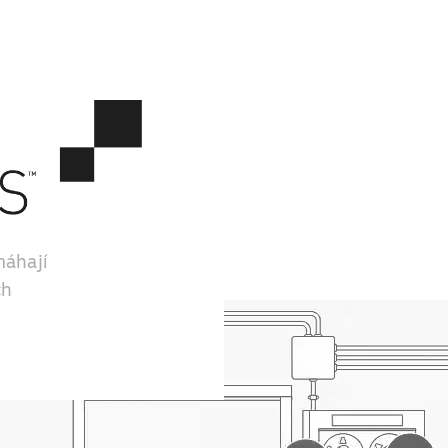
máhají
ch