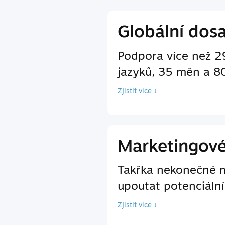
Globální dos
Podpora více než 2
jazyků, 35 měn a 8
Zjistit více ↓
Marketingov
Takřka nekonečné m
upoutat potenciální
Zjistit více ↓