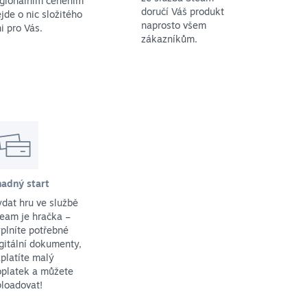
egionálním ceněním
doručí Váš produkt
jde o nic složitého
naprosto všem
i pro Vás.
zákazníkům.
nadný start
dat hru ve službě
eam je hračka –
plníte potřebné
gitální dokumenty,
platíte malý
oplatek a můžete
loadovat!