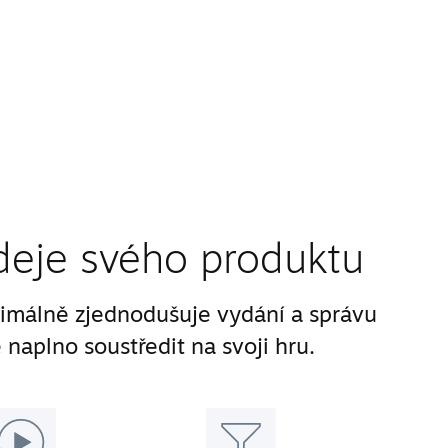
deje svého produktu
málně zjednodušuje vydání a správu
 naplno soustředit na svoji hru.