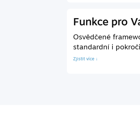
Funkce pro Va
Osvědčené framewor
standardní i pokroč
Zjistit více ↓