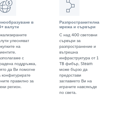
енообразуване в
Разпространителна
5+ валути
мрежа и сървъри
окализираните
С над 400 световни
алути улесняват
сървъри за
окупките на
разпространение и
иентите.
вътрешна
азполагаме с
инфраструктура от 1
градена поддръжка,
TB фибър, Steam
оято да Ви помогне
може бързо да
а конфигурирате
предостави
ените правилно за
заглавието Ви на
еки регион.
играчите навсякъде
по света.