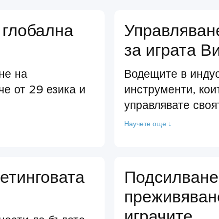
 глобална
Управляван
за играта В
не на
Водещите в инду
че от 29 езика и
инструменти, кои
управлявате своя
Научете още ↓
етинговата
Подсилване
преживяван
играчите