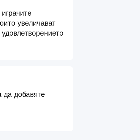
 играчите
които увеличават
 удовлетворението
а да добавяте