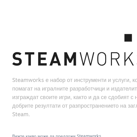
Steamworks е набор от инструменти и услуги, к
помагат на игралните разработчици и издателит
изграждат своите игри, както и да се сдобият с 
добрите резултати от разпространението на заг
Steam.
Вижте какво може да предложи Steamworks