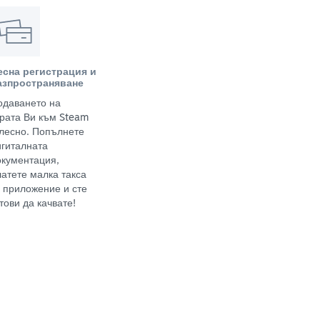
есна регистрация и
азпространяване
одаването на
грата Ви към Steam
 лесно. Попълнете
игиталната
окументация,
латете малка такса
а приложение и сте
тови да качвате!