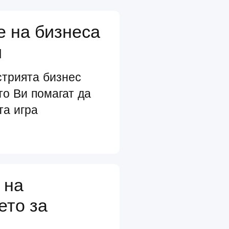
е на бизнеса
и
стрията бизнес
то Ви помагат да
та игра
 на
ето за