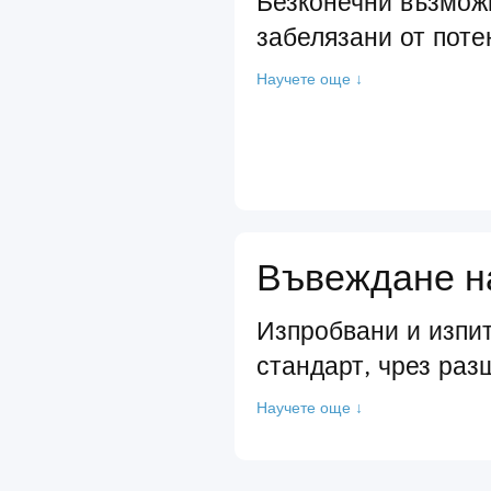
Безконечни възмож
забелязани от поте
Научете още ↓
Въвеждане на
Изпробвани и изпит
стандарт, чрез раз
Научете още ↓