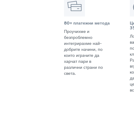
80+ платежни метода
Ц
3
Проучихме и
Л
безпроблемно
в
интегрирахме най-
п
добрите начини, по
кл
които играчите да
Р
харчат пари в
в
различни страни по
к
света.
д
ц
вс