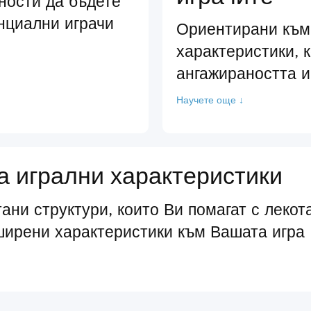
ности да бъдете
нциални играчи
Ориентирани към
характеристики, 
ангажираността и
Научете още ↓
 игрални характеристики
ани структури, които Ви помагат с лекот
ширени характеристики към Вашата игра