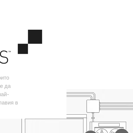
оито
е да
най-
лавия в