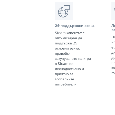
29 поддържани езика
Л
р
Steam клиентът е
П
оптимизиран да
и
поддържа 29
е
основни езика,
д
правейки
д
закупуването на игри
п
в Steam по-
з
леснодостъпно и
го
приятно за
глобалните
потребители.