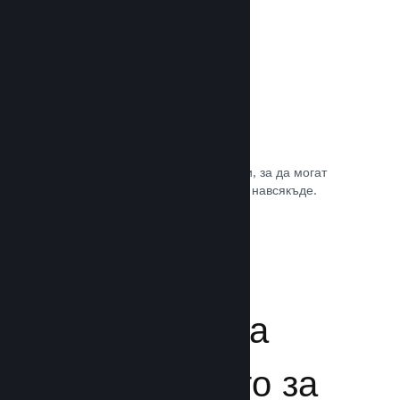
Игрални саундтракове
Продавайте саундтрака на играта си, за да могат
почитателите да му се наслаждават навсякъде.
Прочете документацията →
Подсилване на
преживяването за