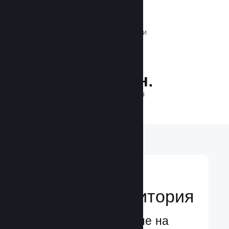
1 трлн.
ДНЕВНИ ИМПРЕСИИ
37.7 млн.
ИГРАЧИ НА ЛИНИЯ
Достигане до
глобална аудитория
Глобално обслужване на