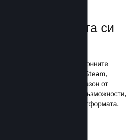
Усилете
маркетинговата си
мощ
Възползвайте се 1 трилионните
ежедневни импресии на Steam,
използвайки широк диапазон от
уникални маркетингови възможности,
вградени директно в платформата.