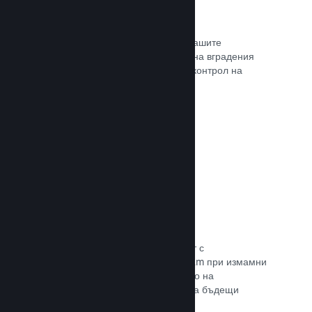
Проследяване на конверсиите
Проследявайте ефективността на Вашите
маркетингови кампании с помощта на вградения
анализ с UTM (системата Urchin за контрол на
трафика)
Прочете документацията →
Предотвратяване на измами
Вие и играчите Ви сте в безопасност с
автоматизираното боравене на Steam при измамни
покупки, а това включва анулирането на
съдържание и предотвратяването на бъдещи
злоупотреби.