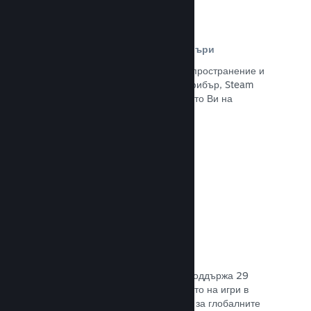
Разпространителна мрежа и сървъри
С над 400 световни сървъри за разпространение и
вътрешна инфраструктура от 1 TB фибър, Steam
може бързо да предостави заглавието Ви на
играчите навсякъде по света.
Прочете документацията →
29 поддържани езика
Steam клиентът е оптимизиран да поддържа 29
основни езика, правейки закупуването на игри в
Steam по-леснодостъпно и приятно за глобалните