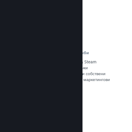
Прочете документацията →
Отстъпки и събития за разпродажби
Участвайте в обичайните събития за Steam
разпродажби, общодостъпни за всички
разработчици, или провеждайте свои собствени
отстъпки, съответстващи на Вашите маркетингови
нужди.
Прочете документацията →