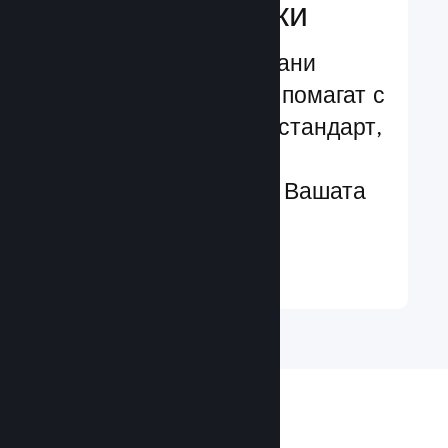
характеристики
Изпробвани и изпитани
структури, които Ви помагат с
лекота да добавяте стандарт,
чрез разширени
характеристики към Вашата
игра
Научете още ↓