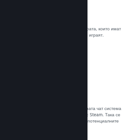
Рецензии
Игрите в Steam се рецензират от хората, които имат
най-голямо значение. Тези, които ги играят.
Прочете документацията →
Чат с приятели
Списъците с приятели и преработената чат система
поддържат играчите ангажирани със Steam. Така се
предлага още един начин, по който потенциалните
клиенти да открият играта Ви.
Прочете документацията →