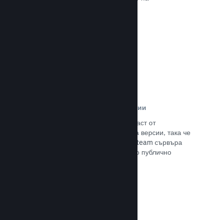
потенциалните си клиенти.
Прочете документацията →
Автоматизирани процеси за версии
Направете Steam автоматизирана част от
нормалния процес за изграждане на версии, така че
да поставите най-новия такава на Steam сървъра
за вътрешно бета изпитание и лесно публично
излизане.
Прочете документацията →