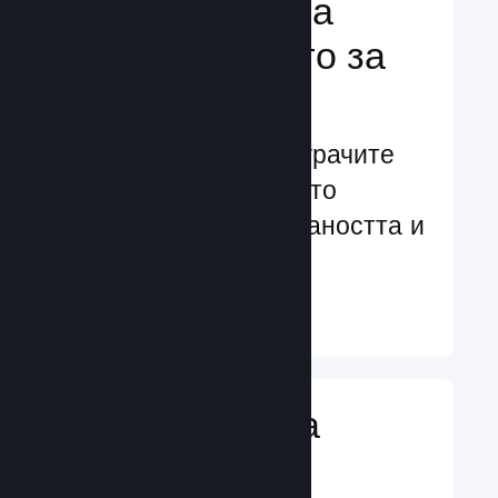
Подсилване на
преживяването за
играчите
Ориентирани към играчите
характеристики, които
увеличават ангажираността и
удовлетворението
Научете още ↓
Въвеждане на
игрални