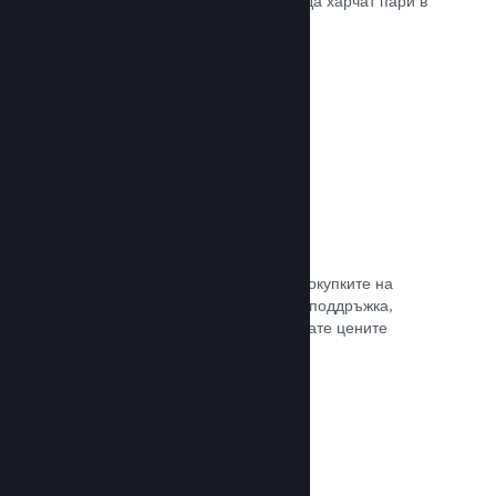
добрите начини, по които играчите да харчат пари в
различни страни по света.
Прочете документацията →
Ценообразуване в 35+ валути
Локализираните валути улесняват покупките на
клиентите. Разполагаме с вградена поддръжка,
която да Ви помогне да конфигурирате цените
правилно за всеки регион.
Прочете документацията →