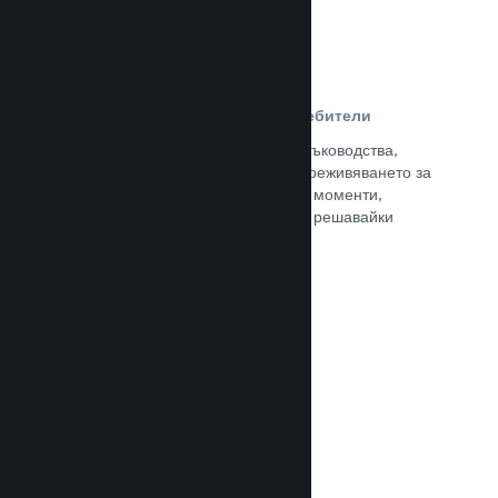
Ръководства, създадени от потребители
Почитателите могат да публикуват ръководства,
така че да задълбочат и подобрят преживяването за
останалите, отличавайки интересни моменти,
обяснявайки сложни икономики или решавайки
пъзели.
Прочете документацията →
Излъчвания на живо