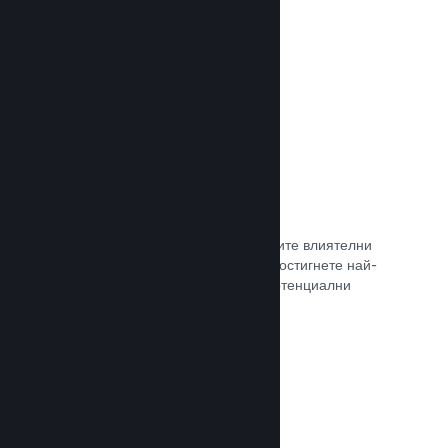
самостоятелно.
Прочете документацията →
Свръзка с куратор
Изведете своята игра пред правилните влиятелни
лица и Steam куратори, така че да достигнете най-
голямата възможна аудитория от потенциални
клиенти.
Прочете документацията →