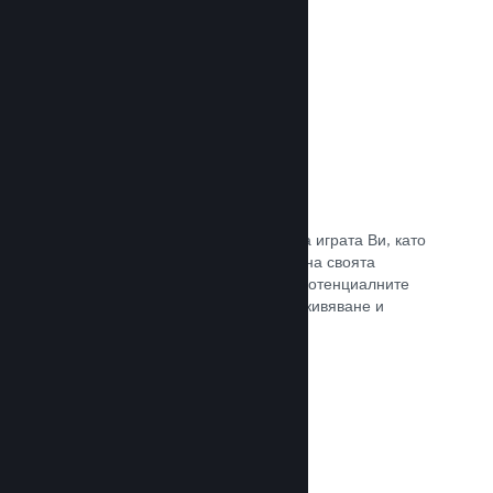
Прочете документацията →
Отличаване на предавания
Ангажирайте се с поддръжниците на играта Ви, като
директно отличавате излъчванията на своята
страница в Steam, предлагайки на потенциалните
купувачи преглед на игралното преживяване и
общността.
Прочете документацията →