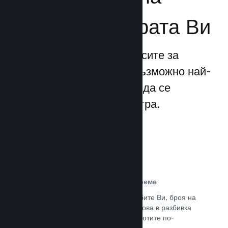
бизнеса за играта Ви
Steamworks прави процесите за
излизане и управление възможно най-
прости, позволявайки Ви да се
фокусирате над своята игра.
Данни за продажбите в реално време
Доклади в реално време за продажбите Ви, броя на
играчите и пожелаванията. Всичко това в разбивка
по региони, позволявайки Ви да работите по-
интелигентно.