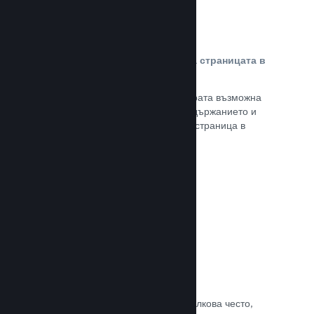
Персонализирано съдържание на страницата в
магазина
Представете своята игра в най-добрата възможна
светлина с пълен контрол върху съдържанието и
изображенията на продуктовата Ви страница в
магазина.
Прочете документацията →
Обновявайте, когато искате
Пускайте обновления всеки път и толкова често,