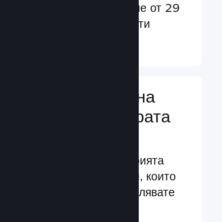
потребители в повече от 29
езика и над 35 валути
Научете още ↓
Управляване на
бизнеса за играта
Ви
Водещите в индустрията
бизнес инструменти, които
Ви помагат да управлявате
своята игра