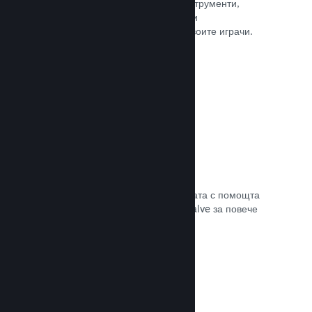
колкото е нужно. Сторете това с инструменти,
помагащи Ви лесно да анонсирате и
разпространявате обновления до своите играчи.
Прочете документацията →
Бърза мрежова инфраструктура
Канализирайте своя трафик в мрежата с помощта
на мрежовата инфраструктура на Valve за повече
стабилност, скорост и устойчивост.
Прочете документацията →