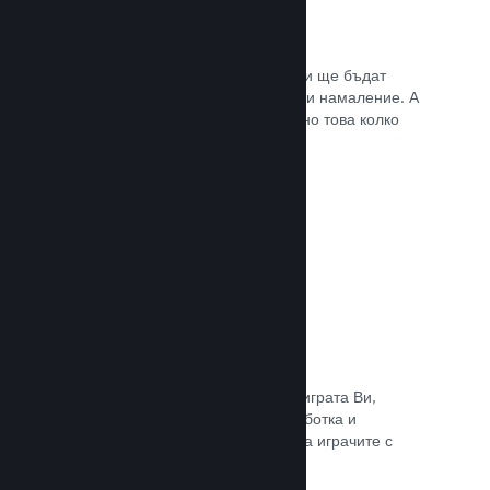
Списъци с желания
Играчите, които пожелават играта Ви ще бъдат
известени, щом тя излезе или получи намаление. А
Вие ще се сдобивате с данни относно това колко
играчи са заинтересовани.
Прочете документацията →
Steam „Ранен достъп“
Позволете на общността да изпита играта Ви,
докато все още е в процес на разработка и
задавайте безопасно очакванията на играчите с
директни отзиви от тях.