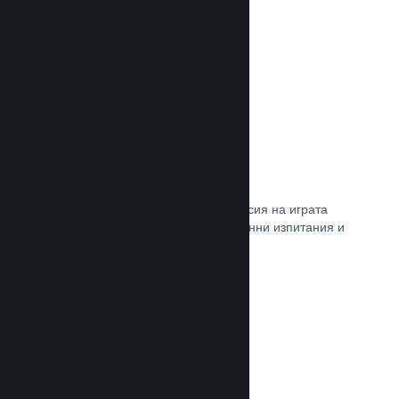
Прочете документацията →
Steam „Игрално изпитание“
По желание открийте достъп до версия на играта
Ви, специално предназначена за ранни изпитания и
отзиви от играчите.
Прочете документацията →