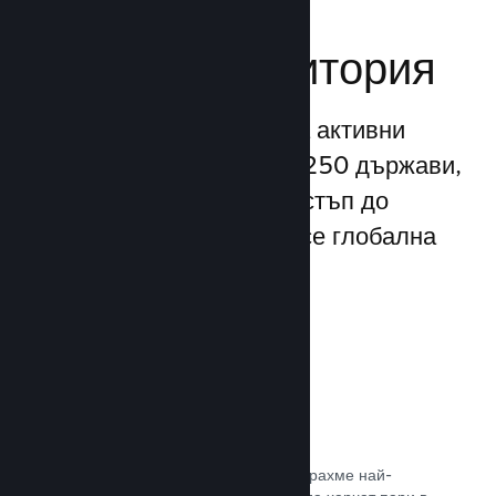
Достигане до
глобална аудитория
С повече от 132 милиона активни
потребители месечно от 250 държави,
Steam Ви предоставя достъп до
безспирно разрастваща се глобална
общност от играчи.
80+ платежни метода
Проучихме и безпроблемно интегрирахме най-