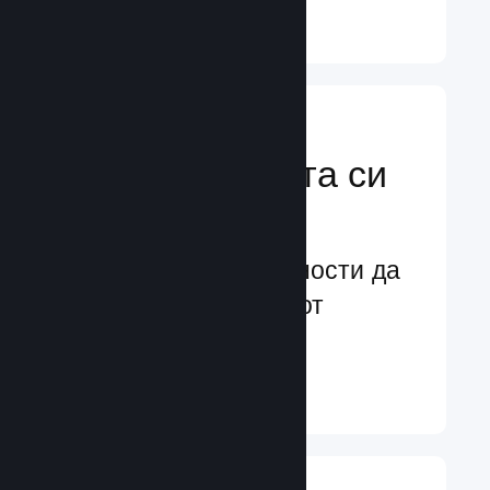
Научете още ↓
Усилете
маркетинговата си
мощ
Безконечни възможности да
бъдете забелязани от
потенциални играчи
Научете още ↓