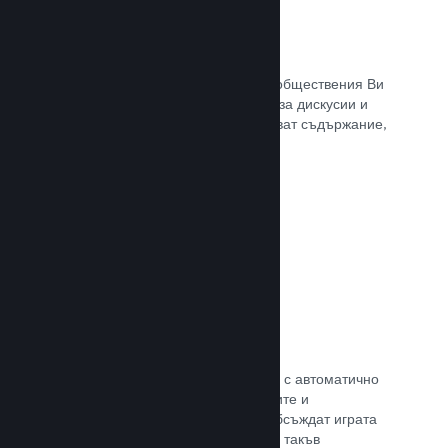
Обществен център
Почитателите могат да се сбират в обществения Ви
център. Вградената отправна точка за дискусии и
новини. А самите те могат да създават съдържание,
което подобрява играта Ви.
Прочете документацията →
Форуми
Общественият Ви център разполага с автоматично
създаден форум, където почитателите и
потенциалните купувачи могат да обсъждат играта
Ви. Не е нужно Вие да установявате такъв