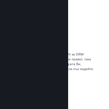
Прочете документацията →
Антипиратски/DRM опции
Използвайте инструментите на Steam за DRM
(управление на дигиталните авторски права), така
че да намалите пиратските копия играта Ви,
въведете свое собствено решение или пък недейте.
Изборът е Ваш.
Прочете документацията →