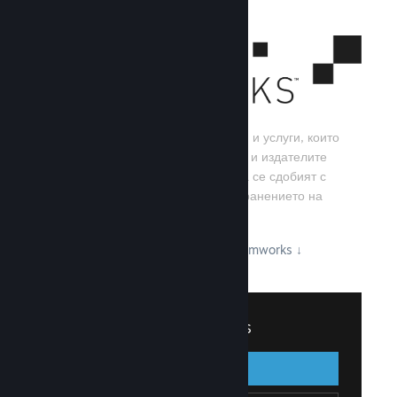
Steamworks е набор от инструменти и услуги, които
помагат на игралните разработчици и издателите
да изграждат своите игри, както и да се сдобият с
най-добрите резултати от разпространението на
заглавия в Steam.
Вижте какво може да предложи Steamworks
↓
Вписване в Steamworks
Вписване
Назад