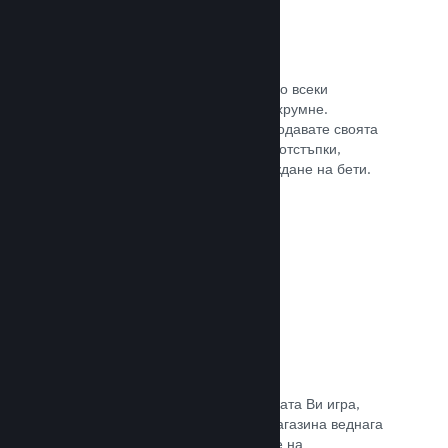
Steam ключове
Поднесе своята игра на клиентите по всеки
възможен начин, който може да Ви хрумне.
Използвайте ключове, така че да продавате своята
игра в магазини на дребно, пускате отстъпки,
оферти с комплекти или при провеждане на бети.
Прочете документацията →
Страници „Очаквайте скоро“
Натрупайте вълнение за предстоящата Ви игра,
като пуснете своята страницата в магазина веднага
щом имате нещо, което да покажете на