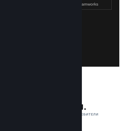
Присъединяване към Steamworks
Създаване на Steam акаунт
Създаването на такъв е лесно и безплатно!
акаунт. Не разполагате със Steam акаунт?
влезете със своя съществуваш Steam
Имайте достъп до Steamworks, като
Присъединяване към Steamworks
132 млн.
АКТИВНИ МЕСЕЧНИ ПОТРЕБИТЕЛИ