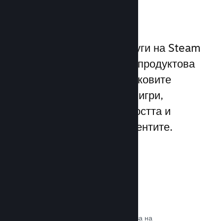
играчите
Уникалният набор от услуги на Steam
надхвърля стандартната продуктова
рамка, предлагана от пусковите
програми за компютърни игри,
увеличавайки ангажираността и
удовлетворението на клиентите.
Steam слой
Интерфейс в играта, който позволява на