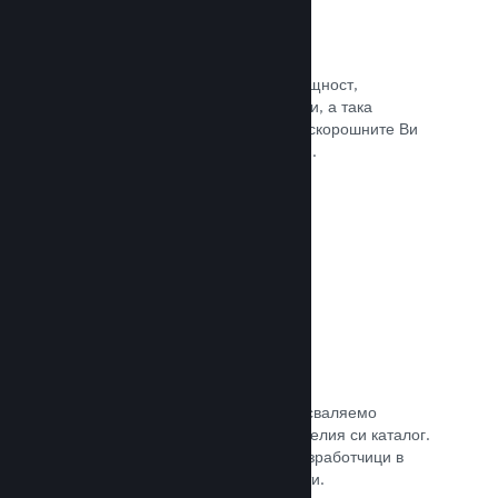
Събития и анонси
Поддържайте контакт със своята общност,
използвайки вградените инструменти, а така
играчите винаги ще са в крак с най-скорошните Ви
събития, дейности и характеристики.
Прочете документацията →
Игрални комплекти
Комбинирайте играта си с нейното сваляемо
съдържание или окомплектовайте целия си каталог.
Или пък си съдействайте с други разработчици в
създаването на тематични комплекти.