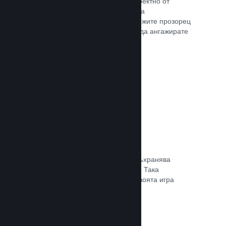
Излъчвайте своята игра на живо директно от
страницата Ви в магазина, така че да
популяризирате събития, да предложите прозорец
в игралната разработка или просто да ангажирате
общността си.
Прочете документацията →
Запазване в облака
Steam облакът може автоматично съхранява
запазени файлове на сървърите ни. Така
потребителите могат да подновят своята игра
независимо къде се намират.
Прочете документацията →