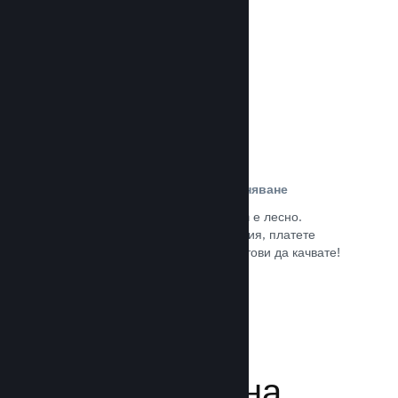
потребители.
Прочете документацията →
Лесна регистрация и разпространяване
Подаването на играта Ви към Steam е лесно.
Попълнете дигиталната документация, платете
малка такса за приложение и сте готови да качвате!
Прочете документацията →
Управляване на