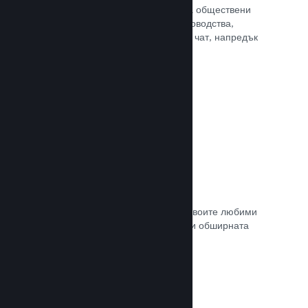
потребителите Ви достъп до редица обществени
характеристики. Като например ръководства,
създадени от потребителите, Steam чат, напредък
за постиженията и още други.
Прочете документацията →
Незабавни снимки
Играчите могат лесно да споделят своите любими
моменти в играта Ви с приятели си и обширната
Steam общност.
Прочете документацията →