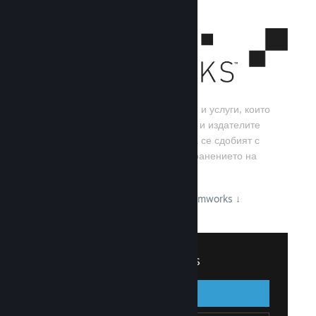
Steamworks е набор от инструменти и услуги, които
помагат на игралните разработчици и издателите
да изграждат своите игри, както и да се сдобият с
най-добрите резултати от разпространението на
заглавия в Steam.
Вижте какво може да предложи Steamworks
↓
Вписване в Steamworks
Вписване
Назад