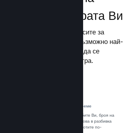
бизнеса за играта Ви
Steamworks прави процесите за
излизане и управление възможно най-
прости, позволявайки Ви да се
фокусирате над своята игра.
Данни за продажбите в реално време
Доклади в реално време за продажбите Ви, броя на
играчите и пожелаванията. Всичко това в разбивка
по региони, позволявайки Ви да работите по-
интелигентно.