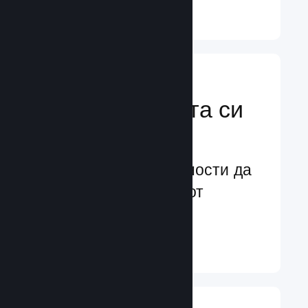
Научете още ↓
Усилете
маркетинговата си
мощ
Безконечни възможности да
бъдете забелязани от
потенциални играчи
Научете още ↓