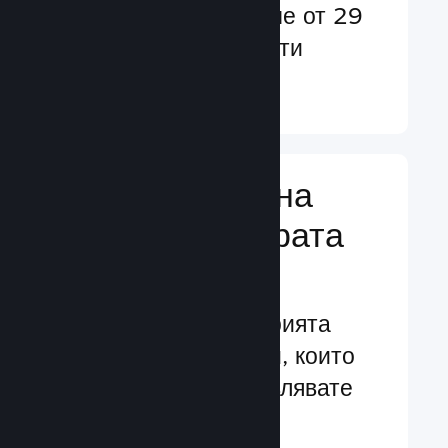
потребители в повече от 29
езика и над 35 валути
Научете още ↓
Управляване на
бизнеса за играта
Ви
Водещите в индустрията
бизнес инструменти, които
Ви помагат да управлявате
своята игра