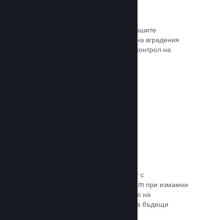
Проследяване на конверсиите
Проследявайте ефективността на Вашите
маркетингови кампании с помощта на вградения
анализ с UTM (системата Urchin за контрол на
трафика)
Прочете документацията →
Предотвратяване на измами
Вие и играчите Ви сте в безопасност с
автоматизираното боравене на Steam при измамни
покупки, а това включва анулирането на
съдържание и предотвратяването на бъдещи
злоупотреби.