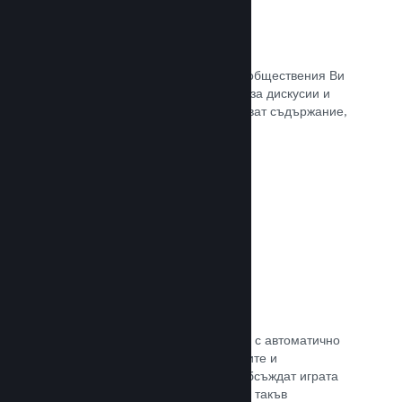
Обществен център
Почитателите могат да се сбират в обществения Ви
център. Вградената отправна точка за дискусии и
новини. А самите те могат да създават съдържание,
което подобрява играта Ви.
Прочете документацията →
Форуми
Общественият Ви център разполага с автоматично
създаден форум, където почитателите и
потенциалните купувачи могат да обсъждат играта
Ви. Не е нужно Вие да установявате такъв