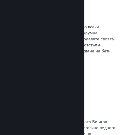
Steam ключове
Поднесе своята игра на клиентите по всеки
възможен начин, който може да Ви хрумне.
Използвайте ключове, така че да продавате своята
игра в магазини на дребно, пускате отстъпки,
оферти с комплекти или при провеждане на бети.
Прочете документацията →
Страници „Очаквайте скоро“
Натрупайте вълнение за предстоящата Ви игра,
като пуснете своята страницата в магазина веднага
щом имате нещо, което да покажете на