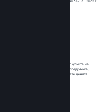
добрите начини, по които играчите да харчат пари в
различни страни по света.
Прочете документацията →
Ценообразуване в 35+ валути
Локализираните валути улесняват покупките на
клиентите. Разполагаме с вградена поддръжка,
която да Ви помогне да конфигурирате цените
правилно за всеки регион.
Прочете документацията →