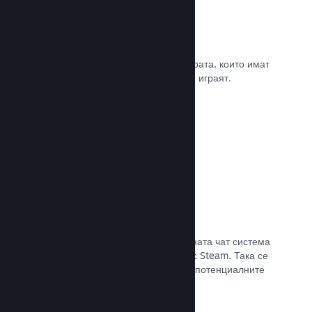
Рецензии
Игрите в Steam се рецензират от хората, които имат
най-голямо значение. Тези, които ги играят.
Прочете документацията →
Чат с приятели
Списъците с приятели и преработената чат система
поддържат играчите ангажирани със Steam. Така се
предлага още един начин, по който потенциалните
клиенти да открият играта Ви.
Прочете документацията →