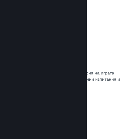
Прочете документацията →
Steam „Игрално изпитание“
По желание открийте достъп до версия на играта
Ви, специално предназначена за ранни изпитания и
отзиви от играчите.
Прочете документацията →