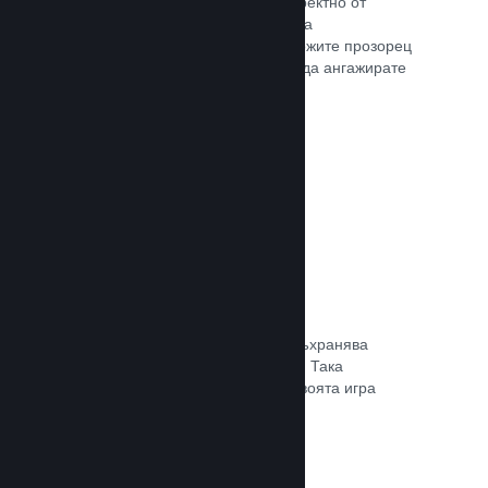
Излъчвайте своята игра на живо директно от
страницата Ви в магазина, така че да
популяризирате събития, да предложите прозорец
в игралната разработка или просто да ангажирате
общността си.
Прочете документацията →
Запазване в облака
Steam облакът може автоматично съхранява
запазени файлове на сървърите ни. Така
потребителите могат да подновят своята игра
независимо къде се намират.
Прочете документацията →