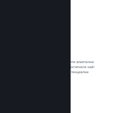
самостоятелно.
Прочете документацията →
Свръзка с куратор
Изведете своята игра пред правилните влиятелни
лица и Steam куратори, така че да достигнете най-
голямата възможна аудитория от потенциални
клиенти.
Прочете документацията →