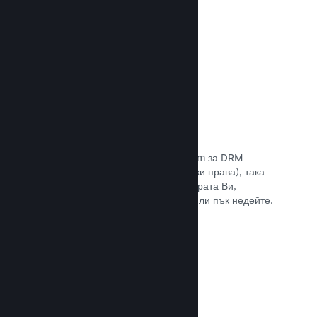
Прочете документацията →
Антипиратски/DRM опции
Използвайте инструментите на Steam за DRM
(управление на дигиталните авторски права), така
че да намалите пиратските копия играта Ви,
въведете свое собствено решение или пък недейте.
Изборът е Ваш.
Прочете документацията →