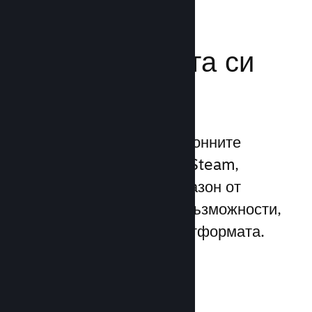
Усилете
маркетинговата си
мощ
Възползвайте се 1 трилионните
ежедневни импресии на Steam,
използвайки широк диапазон от
уникални маркетингови възможности,
вградени директно в платформата.