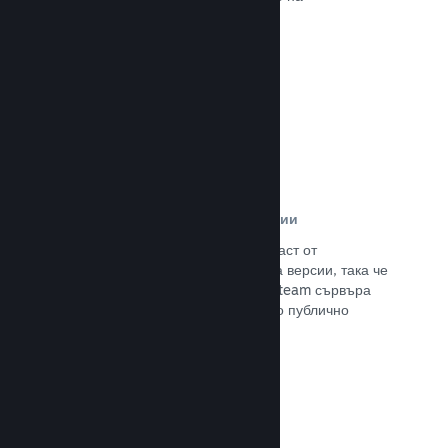
потенциалните си клиенти.
Прочете документацията →
Автоматизирани процеси за версии
Направете Steam автоматизирана част от
нормалния процес за изграждане на версии, така че
да поставите най-новия такава на Steam сървъра
за вътрешно бета изпитание и лесно публично
излизане.
Прочете документацията →