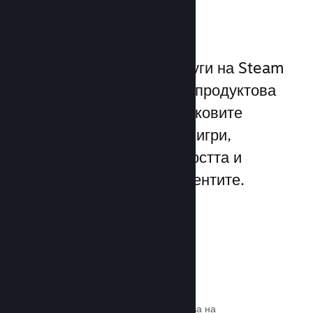
играчите
Уникалният набор от услуги на Steam
надхвърля стандартната продуктова
рамка, предлагана от пусковите
програми за компютърни игри,
увеличавайки ангажираността и
удовлетворението на клиентите.
Steam слой
Интерфейс в играта, който позволява на