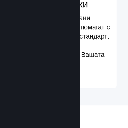
характеристики
Изпробвани и изпитани
структури, които Ви помагат с
лекота да добавяте стандарт,
чрез разширени
характеристики към Вашата
игра
Научете още ↓