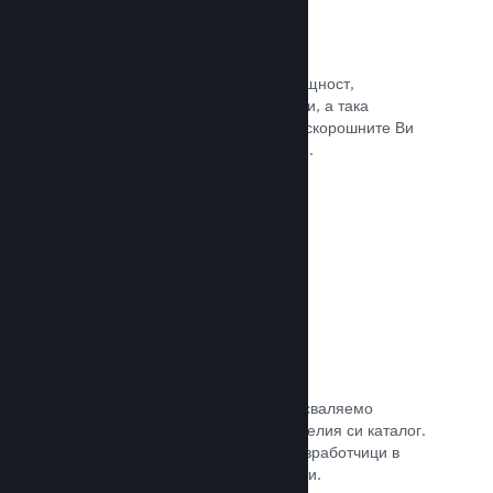
Събития и анонси
Поддържайте контакт със своята общност,
използвайки вградените инструменти, а така
играчите винаги ще са в крак с най-скорошните Ви
събития, дейности и характеристики.
Прочете документацията →
Игрални комплекти
Комбинирайте играта си с нейното сваляемо
съдържание или окомплектовайте целия си каталог.
Или пък си съдействайте с други разработчици в
създаването на тематични комплекти.