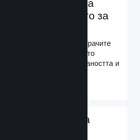
Подсилване на
преживяването за
играчите
Ориентирани към играчите
характеристики, които
увеличават ангажираността и
удовлетворението
Научете още ↓
Въвеждане на
игрални