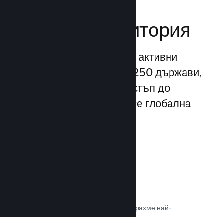
Достигане до
глобална аудитория
С повече от 132 милиона активни
потребители месечно от 250 държави,
Steam Ви предоставя достъп до
безспирно разрастваща се глобална
общност от играчи.
80+ платежни метода
Проучихме и безпроблемно интегрирахме най-