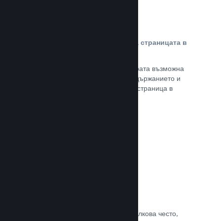
Персонализирано съдържание на страницата в
магазина
Представете своята игра в най-добрата възможна
светлина с пълен контрол върху съдържанието и
изображенията на продуктовата Ви страница в
магазина.
Прочете документацията →
Обновявайте, когато искате
Пускайте обновления всеки път и толкова често,