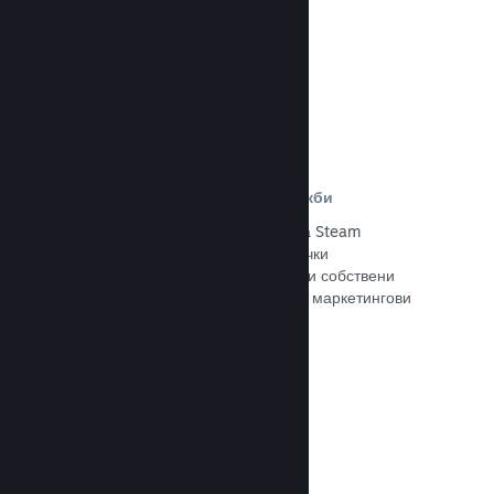
Прочете документацията →
Отстъпки и събития за разпродажби
Участвайте в обичайните събития за Steam
разпродажби, общодостъпни за всички
разработчици, или провеждайте свои собствени
отстъпки, съответстващи на Вашите маркетингови
нужди.
Прочете документацията →