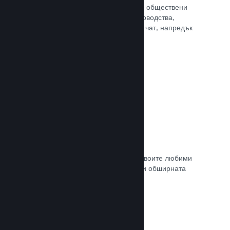
потребителите Ви достъп до редица обществени
характеристики. Като например ръководства,
създадени от потребителите, Steam чат, напредък
за постиженията и още други.
Прочете документацията →
Незабавни снимки
Играчите могат лесно да споделят своите любими
моменти в играта Ви с приятели си и обширната
Steam общност.
Прочете документацията →