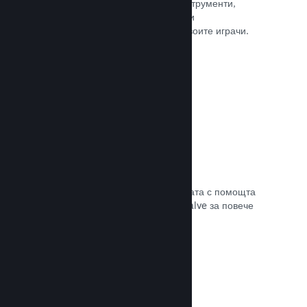
колкото е нужно. Сторете това с инструменти,
помагащи Ви лесно да анонсирате и
разпространявате обновления до своите играчи.
Прочете документацията →
Бърза мрежова инфраструктура
Канализирайте своя трафик в мрежата с помощта
на мрежовата инфраструктура на Valve за повече
стабилност, скорост и устойчивост.
Прочете документацията →