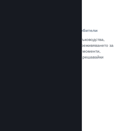
Ръководства, създадени от потребители
Почитателите могат да публикуват ръководства,
така че да задълбочат и подобрят преживяването за
останалите, отличавайки интересни моменти,
обяснявайки сложни икономики или решавайки
пъзели.
Прочете документацията →
Излъчвания на живо