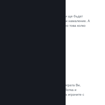
Списъци с желания
Играчите, които пожелават играта Ви ще бъдат
известени, щом тя излезе или получи намаление. А
Вие ще се сдобивате с данни относно това колко
играчи са заинтересовани.
Прочете документацията →
Steam „Ранен достъп“
Позволете на общността да изпита играта Ви,
докато все още е в процес на разработка и
задавайте безопасно очакванията на играчите с
директни отзиви от тях.