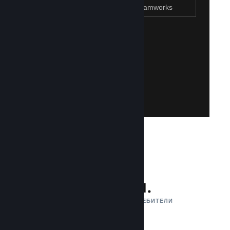
Присъединяване към Steamworks
Създаване на Steam акаунт
Създаването на такъв е лесно и безплатно!
акаунт. Не разполагате със Steam акаунт?
влезете със своя съществуваш Steam
Имайте достъп до Steamworks, като
Присъединяване към Steamworks
132 млн.
АКТИВНИ МЕСЕЧНИ ПОТРЕБИТЕЛИ