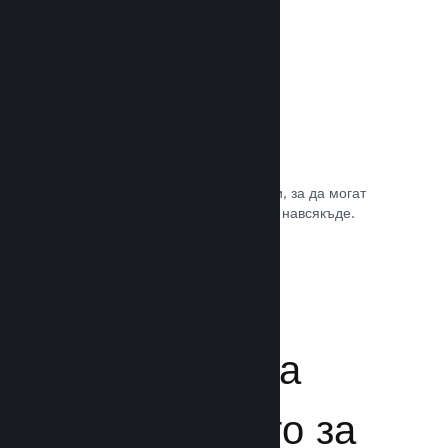
Игрални саундтракове
Продавайте саундтрака на играта си, за да могат
почитателите да му се наслаждават навсякъде.
Прочете документацията →
Подсилване на
преживяването за