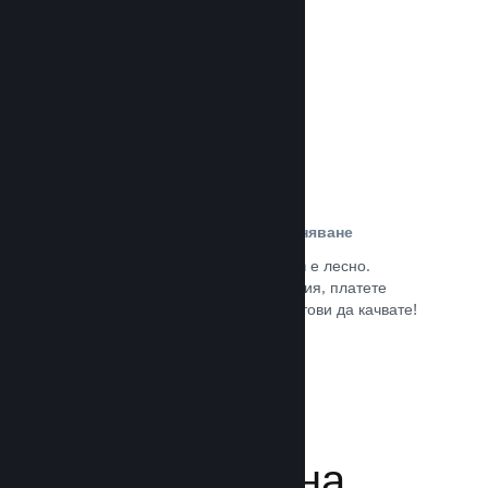
потребители.
Прочете документацията →
Лесна регистрация и разпространяване
Подаването на играта Ви към Steam е лесно.
Попълнете дигиталната документация, платете
малка такса за приложение и сте готови да качвате!
Прочете документацията →
Управляване на