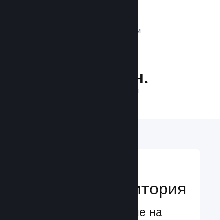
1 трлн.
ДНЕВНИ ИМПРЕСИИ
26.4 млн.
ИГРАЧИ НА ЛИНИЯ
Достигане до
глобална аудитория
Глобално обслужване на