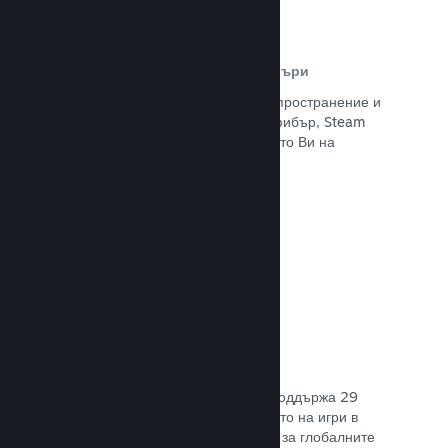
Разпространителна мрежа и сървъри
С над 400 световни сървъри за разпространение и
вътрешна инфраструктура от 1 TB фибър, Steam
може бързо да предостави заглавието Ви на
играчите навсякъде по света.
Прочете документацията →
29 поддържани езика
Steam клиентът е оптимизиран да поддържа 29
основни езика, правейки закупуването на игри в
Steam по-леснодостъпно и приятно за глобалните