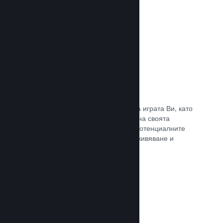
Прочете документацията →
Отличаване на предавания
Ангажирайте се с поддръжниците на играта Ви, като
директно отличавате излъчванията на своята
страница в Steam, предлагайки на потенциалните
купувачи преглед на игралното преживяване и
общността.
Прочете документацията →