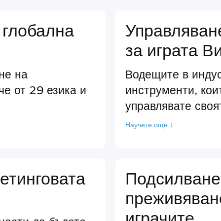
 глобална
Управляван
за играта В
не на
Водещите в инду
че от 29 езика и
инструменти, кои
управлявате своя
Научете още ↓
етинговата
Подсилване
преживяван
играчите