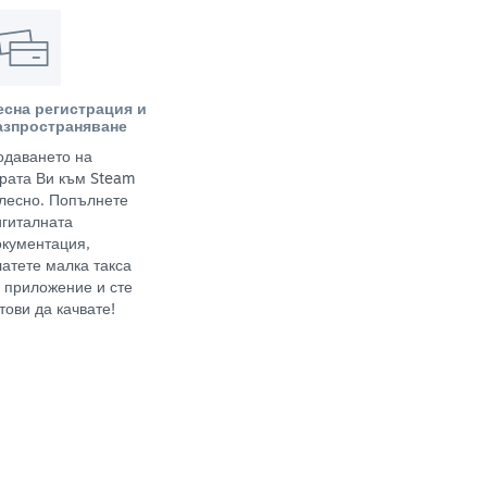
есна регистрация и
азпространяване
одаването на
грата Ви към Steam
 лесно. Попълнете
игиталната
окументация,
латете малка такса
а приложение и сте
тови да качвате!