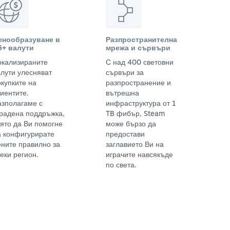
енообразуване в
Разпространителна
5+ валути
мрежа и сървъри
окализираните
С над 400 световни
алути улесняват
сървъри за
окупките на
разпространение и
иентите.
вътрешна
азполагаме с
инфраструктура от 1
градена поддръжка,
TB фибър, Steam
оято да Ви помогне
може бързо да
а конфигурирате
предостави
ените правилно за
заглавието Ви на
еки регион.
играчите навсякъде
по света.