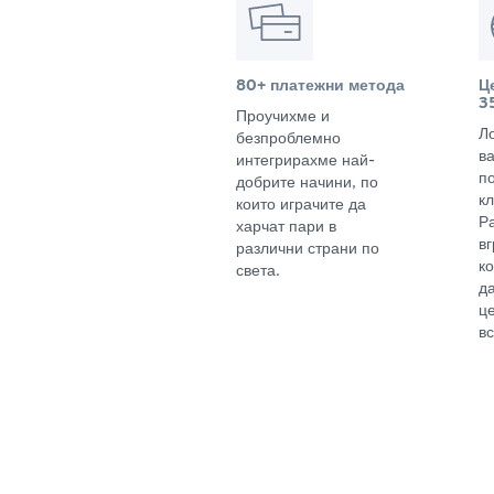
80+ платежни метода
Ц
3
Проучихме и
Л
безпроблемно
в
интегрирахме най-
п
добрите начини, по
кл
които играчите да
Р
харчат пари в
в
различни страни по
к
света.
д
ц
вс