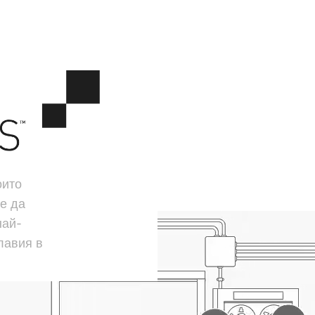
оито
е да
най-
лавия в