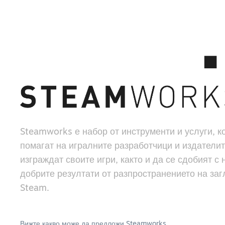
Steamworks е набор от инструменти и услуги, к
помагат на игралните разработчици и издателит
изграждат своите игри, както и да се сдобият с 
добрите резултати от разпространението на заг
Steam.
Вижте какво може да предложи Steamworks