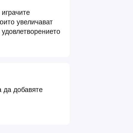
 играчите
които увеличават
 удовлетворението
а да добавяте