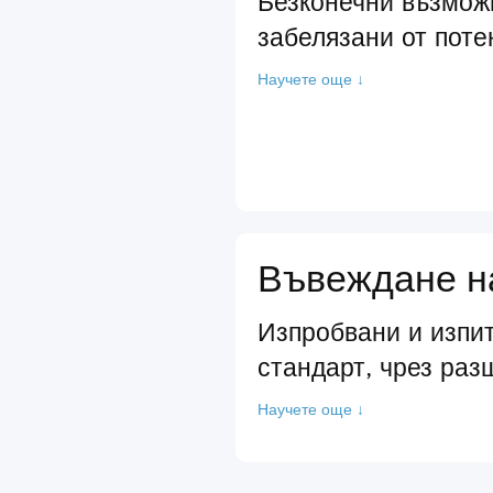
Безконечни възмож
забелязани от поте
Научете още ↓
Въвеждане на
Изпробвани и изпит
стандарт, чрез раз
Научете още ↓