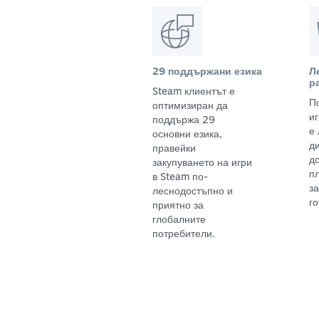
29 поддържани езика
Л
р
Steam клиентът е
П
оптимизиран да
и
поддържа 29
е
основни езика,
д
правейки
д
закупуването на игри
п
в Steam по-
з
леснодостъпно и
го
приятно за
глобалните
потребители.