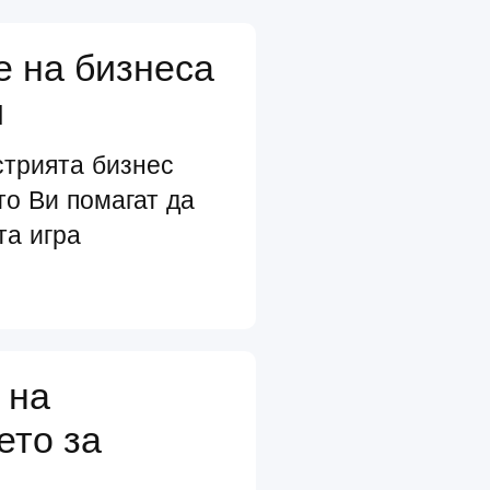
е на бизнеса
и
стрията бизнес
то Ви помагат да
та игра
 на
ето за