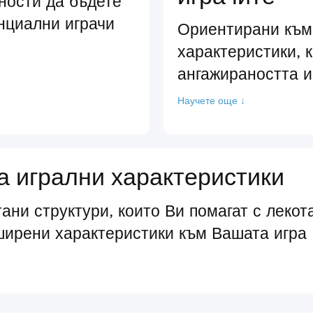
ности да бъдете
нциални играчи
Ориентирани към
характеристики, 
ангажираността и
Научете още ↓
 игрални характеристики
ани структури, които Ви помагат с лекот
ширени характеристики към Вашата игра