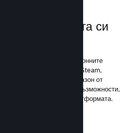
Усилете
маркетинговата си
мощ
Възползвайте се 1 трилионните
ежедневни импресии на Steam,
използвайки широк диапазон от
уникални маркетингови възможности,
вградени директно в платформата.