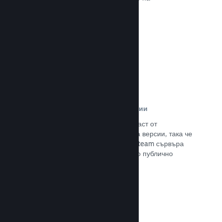
потенциалните си клиенти.
Прочете документацията →
Автоматизирани процеси за версии
Направете Steam автоматизирана част от
нормалния процес за изграждане на версии, така че
да поставите най-новия такава на Steam сървъра
за вътрешно бета изпитание и лесно публично
излизане.
Прочете документацията →