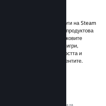
играчите
Уникалният набор от услуги на Steam
надхвърля стандартната продуктова
рамка, предлагана от пусковите
програми за компютърни игри,
увеличавайки ангажираността и
удовлетворението на клиентите.
Steam слой
Интерфейс в играта, който позволява на