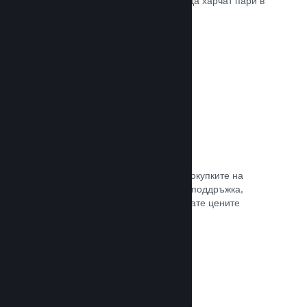
добрите начини, по които играчите да харчат пари в
различни страни по света.
Прочете документацията →
Ценообразуване в 35+ валути
Локализираните валути улесняват покупките на
клиентите. Разполагаме с вградена поддръжка,
която да Ви помогне да конфигурирате цените
правилно за всеки регион.
Прочете документацията →