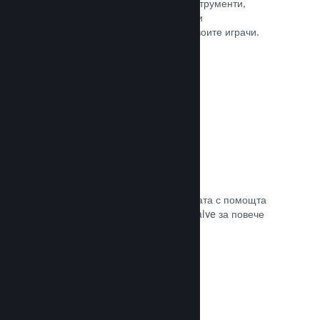
колкото е нужно. Сторете това с инструменти,
помагащи Ви лесно да анонсирате и
разпространявате обновления до своите играчи.
Прочете документацията →
Бърза мрежова инфраструктура
Канализирайте своя трафик в мрежата с помощта
на мрежовата инфраструктура на Valve за повече
стабилност, скорост и устойчивост.
Прочете документацията →