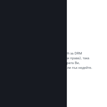
Прочете документацията →
Антипиратски/DRM опции
Използвайте инструментите на Steam за DRM
(управление на дигиталните авторски права), така
че да намалите пиратските копия играта Ви,
въведете свое собствено решение или пък недейте.
Изборът е Ваш.
Прочете документацията →