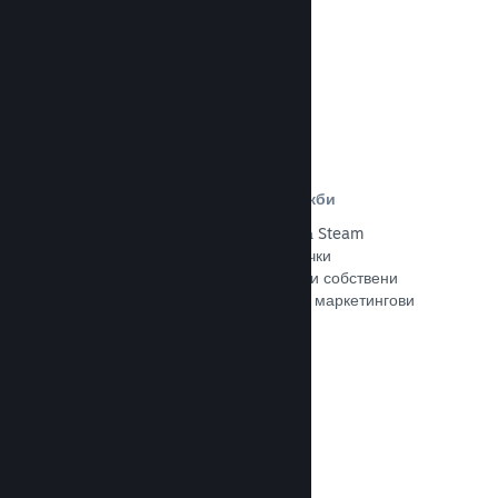
Прочете документацията →
Отстъпки и събития за разпродажби
Участвайте в обичайните събития за Steam
разпродажби, общодостъпни за всички
разработчици, или провеждайте свои собствени
отстъпки, съответстващи на Вашите маркетингови
нужди.
Прочете документацията →