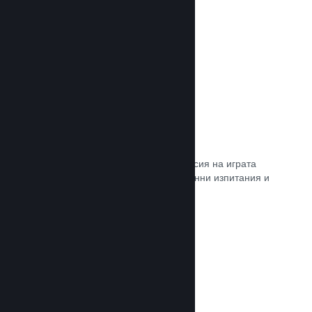
Прочете документацията →
Steam „Игрално изпитание“
По желание открийте достъп до версия на играта
Ви, специално предназначена за ранни изпитания и
отзиви от играчите.
Прочете документацията →