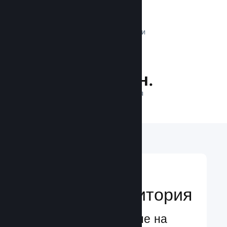
1 трлн.
ДНЕВНИ ИМПРЕСИИ
34.5 млн.
ИГРАЧИ НА ЛИНИЯ
Достигане до
глобална аудитория
Глобално обслужване на