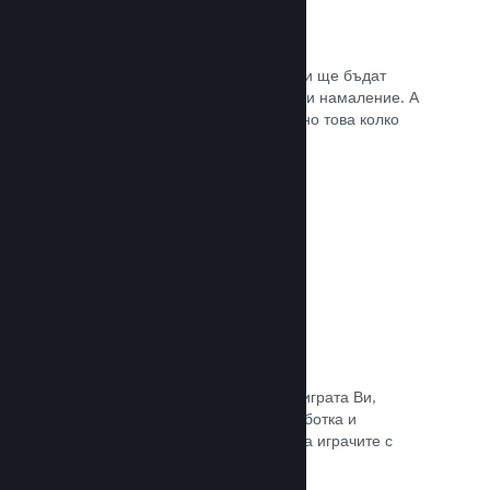
Списъци с желания
Играчите, които пожелават играта Ви ще бъдат
известени, щом тя излезе или получи намаление. А
Вие ще се сдобивате с данни относно това колко
играчи са заинтересовани.
Прочете документацията →
Steam „Ранен достъп“
Позволете на общността да изпита играта Ви,
докато все още е в процес на разработка и
задавайте безопасно очакванията на играчите с
директни отзиви от тях.