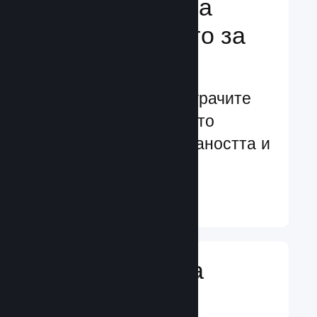
Подсилване на
преживяването за
играчите
Ориентирани към играчите
характеристики, които
увеличават ангажираността и
удовлетворението
Научете още ↓
Въвеждане на
игрални