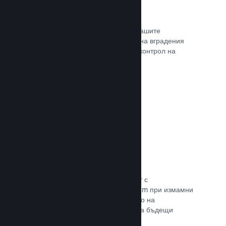
Проследяване на конверсиите
Проследявайте ефективността на Вашите
маркетингови кампании с помощта на вградения
анализ с UTM (системата Urchin за контрол на
трафика)
Прочете документацията →
Предотвратяване на измами
Вие и играчите Ви сте в безопасност с
автоматизираното боравене на Steam при измамни
покупки, а това включва анулирането на
съдържание и предотвратяването на бъдещи
злоупотреби.