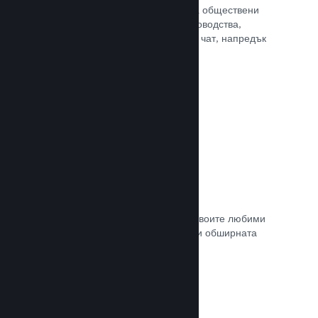
потребителите Ви достъп до редица обществени
характеристики. Като например ръководства,
създадени от потребителите, Steam чат, напредък
за постиженията и още други.
Прочете документацията →
Незабавни снимки
Играчите могат лесно да споделят своите любими
моменти в играта Ви с приятели си и обширната
Steam общност.
Прочете документацията →