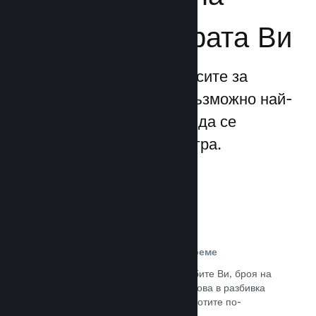
бизнеса за играта Ви
Steamworks прави процесите за
излизане и управление възможно най-
прости, позволявайки Ви да се
фокусирате над своята игра.
Данни за продажбите в реално време
Доклади в реално време за продажбите Ви, броя на
играчите и пожелаванията. Всичко това в разбивка
по региони, позволявайки Ви да работите по-
интелигентно.