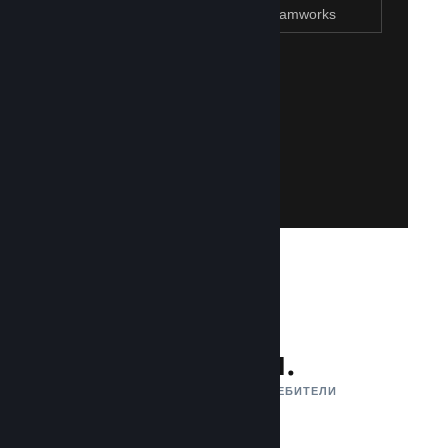
Присъединяване към Steamworks
Създаване на Steam акаунт
Създаването на такъв е лесно и безплатно!
акаунт. Не разполагате със Steam акаунт?
влезете със своя съществуваш Steam
Имайте достъп до Steamworks, като
Присъединяване към Steamworks
132 млн.
АКТИВНИ МЕСЕЧНИ ПОТРЕБИТЕЛИ