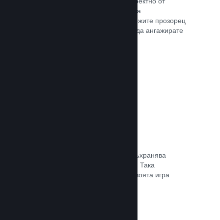
Излъчвайте своята игра на живо директно от
страницата Ви в магазина, така че да
популяризирате събития, да предложите прозорец
в игралната разработка или просто да ангажирате
общността си.
Прочете документацията →
Запазване в облака
Steam облакът може автоматично съхранява
запазени файлове на сървърите ни. Така
потребителите могат да подновят своята игра
независимо къде се намират.
Прочете документацията →