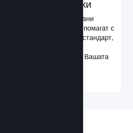
характеристики
Изпробвани и изпитани
структури, които Ви помагат с
лекота да добавяте стандарт,
чрез разширени
характеристики към Вашата
игра
Научете още ↓