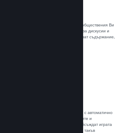
Обществен център
Почитателите могат да се сбират в обществения Ви
център. Вградената отправна точка за дискусии и
новини. А самите те могат да създават съдържание,
което подобрява играта Ви.
Прочете документацията →
Форуми
Общественият Ви център разполага с автоматично
създаден форум, където почитателите и
потенциалните купувачи могат да обсъждат играта
Ви. Не е нужно Вие да установявате такъв