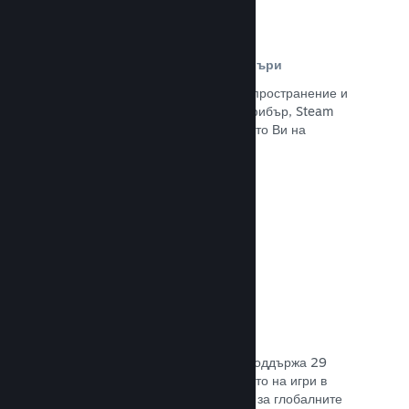
Разпространителна мрежа и сървъри
С над 400 световни сървъри за разпространение и
вътрешна инфраструктура от 1 TB фибър, Steam
може бързо да предостави заглавието Ви на
играчите навсякъде по света.
Прочете документацията →
29 поддържани езика
Steam клиентът е оптимизиран да поддържа 29
основни езика, правейки закупуването на игри в
Steam по-леснодостъпно и приятно за глобалните