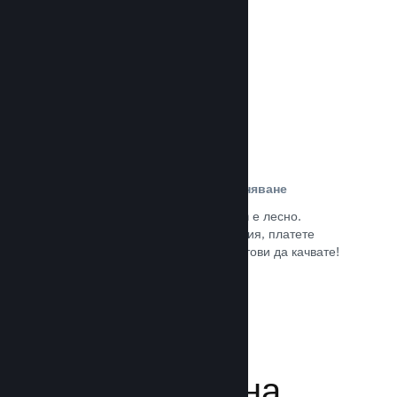
потребители.
Прочете документацията →
Лесна регистрация и разпространяване
Подаването на играта Ви към Steam е лесно.
Попълнете дигиталната документация, платете
малка такса за приложение и сте готови да качвате!
Прочете документацията →
Управляване на