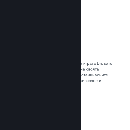
Прочете документацията →
Отличаване на предавания
Ангажирайте се с поддръжниците на играта Ви, като
директно отличавате излъчванията на своята
страница в Steam, предлагайки на потенциалните
купувачи преглед на игралното преживяване и
общността.
Прочете документацията →