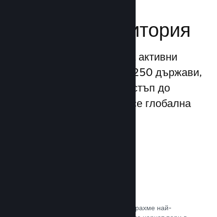
Достигане до
глобална аудитория
С повече от 132 милиона активни
потребители месечно от 250 държави,
Steam Ви предоставя достъп до
безспирно разрастваща се глобална
общност от играчи.
80+ платежни метода
Проучихме и безпроблемно интегрирахме най-