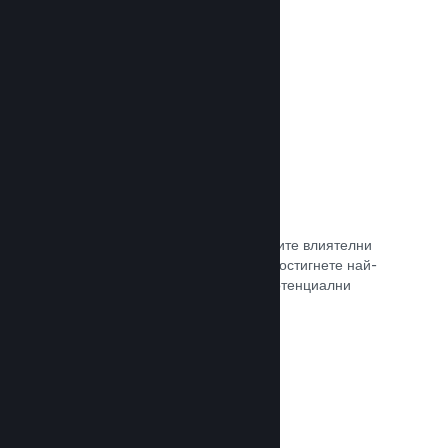
самостоятелно.
Прочете документацията →
Свръзка с куратор
Изведете своята игра пред правилните влиятелни
лица и Steam куратори, така че да достигнете най-
голямата възможна аудитория от потенциални
клиенти.
Прочете документацията →