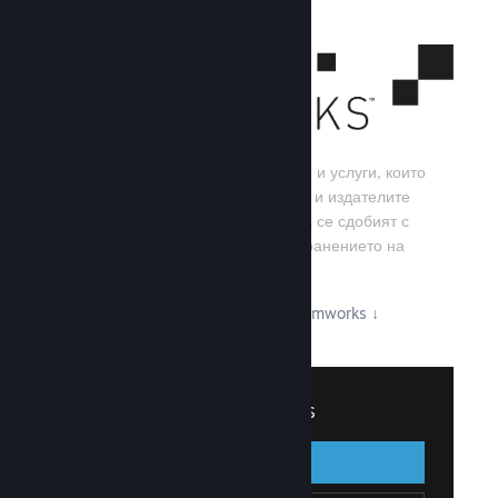
Steamworks е набор от инструменти и услуги, които
помагат на игралните разработчици и издателите
да изграждат своите игри, както и да се сдобият с
най-добрите резултати от разпространението на
заглавия в Steam.
Вижте какво може да предложи Steamworks
↓
Вписване в Steamworks
Вписване
Назад