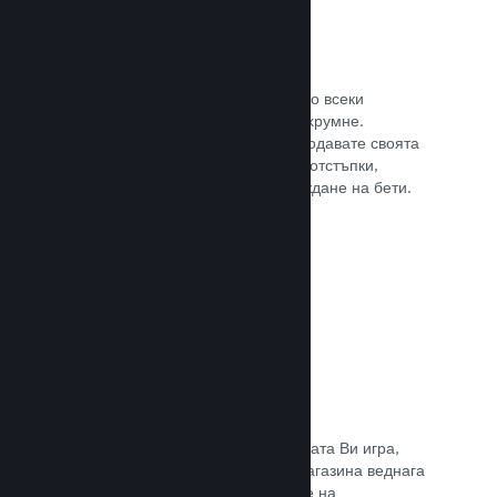
Steam ключове
Поднесе своята игра на клиентите по всеки
възможен начин, който може да Ви хрумне.
Използвайте ключове, така че да продавате своята
игра в магазини на дребно, пускате отстъпки,
оферти с комплекти или при провеждане на бети.
Прочете документацията →
Страници „Очаквайте скоро“
Натрупайте вълнение за предстоящата Ви игра,
като пуснете своята страницата в магазина веднага
щом имате нещо, което да покажете на