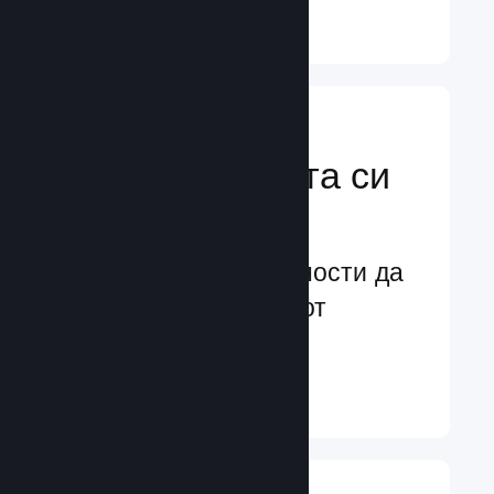
Научете още ↓
Усилете
маркетинговата си
мощ
Безконечни възможности да
бъдете забелязани от
потенциални играчи
Научете още ↓