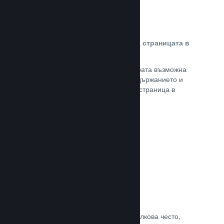
Персонализирано съдържание на страницата в
магазина
Представете своята игра в най-добрата възможна
светлина с пълен контрол върху съдържанието и
изображенията на продуктовата Ви страница в
магазина.
Прочете документацията →
Обновявайте, когато искате
Пускайте обновления всеки път и толкова често,