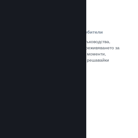
Ръководства, създадени от потребители
Почитателите могат да публикуват ръководства,
така че да задълбочат и подобрят преживяването за
останалите, отличавайки интересни моменти,
обяснявайки сложни икономики или решавайки
пъзели.
Прочете документацията →
Излъчвания на живо