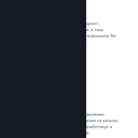
Събития и анонси
Поддържайте контакт със своята общност,
използвайки вградените инструменти, а така
играчите винаги ще са в крак с най-скорошните Ви
събития, дейности и характеристики.
Прочете документацията →
Игрални комплекти
Комбинирайте играта си с нейното сваляемо
съдържание или окомплектовайте целия си каталог.
Или пък си съдействайте с други разработчици в
създаването на тематични комплекти.