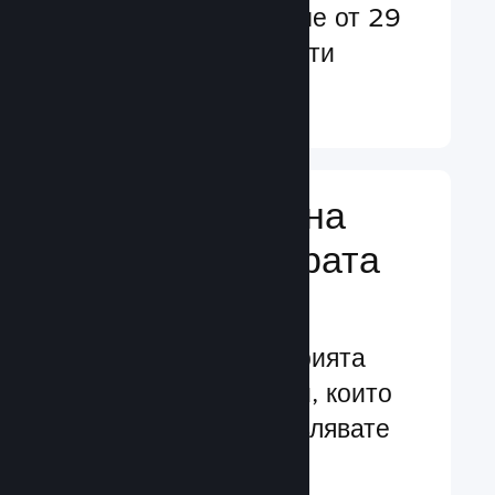
потребители в повече от 29
езика и над 35 валути
Научете още ↓
Управляване на
бизнеса за играта
Ви
Водещите в индустрията
бизнес инструменти, които
Ви помагат да управлявате
своята игра