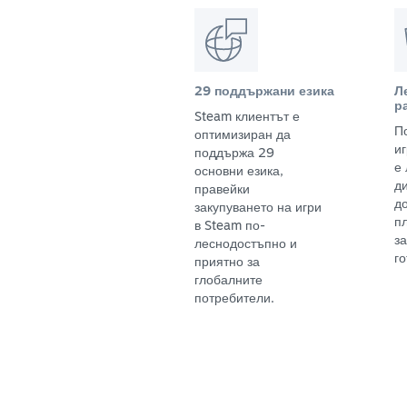
29 поддържани езика
Л
р
Steam клиентът е
П
оптимизиран да
и
поддържа 29
е
основни езика,
д
правейки
д
закупуването на игри
п
в Steam по-
з
леснодостъпно и
го
приятно за
глобалните
потребители.