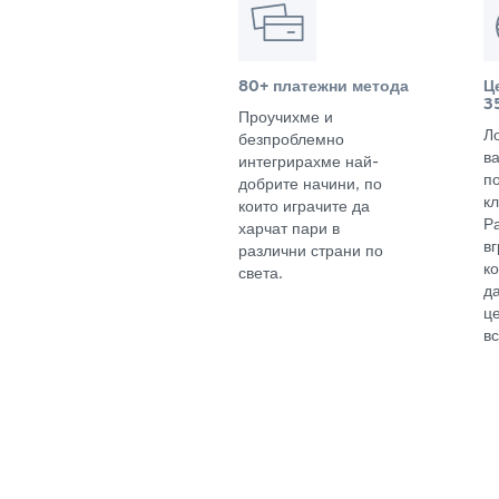
80+ платежни метода
Ц
3
Проучихме и
Л
безпроблемно
в
интегрирахме най-
п
добрите начини, по
кл
които играчите да
Р
харчат пари в
в
различни страни по
к
света.
д
ц
вс