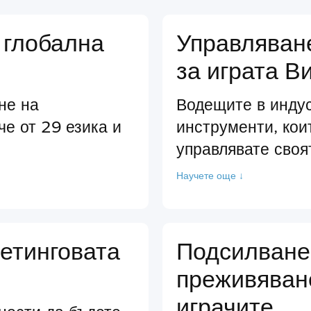
 глобална
Управляван
за играта В
не на
Водещите в инду
че от 29 езика и
инструменти, кои
управлявате своя
Научете още ↓
етинговата
Подсилване
преживяван
играчите