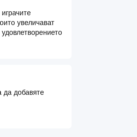
 играчите
които увеличават
 удовлетворението
а да добавяте