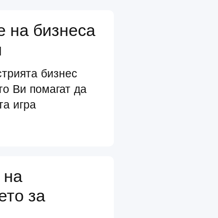
е на бизнеса
и
стрията бизнес
то Ви помагат да
та игра
 на
ето за