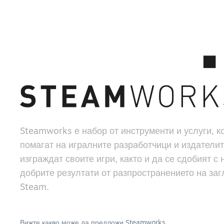
Steamworks е набор от инструменти и услуги, к
помагат на игралните разработчици и издателит
изграждат своите игри, както и да се сдобият с 
добрите резултати от разпространението на заг
Steam.
Вижте какво може да предложи Steamworks