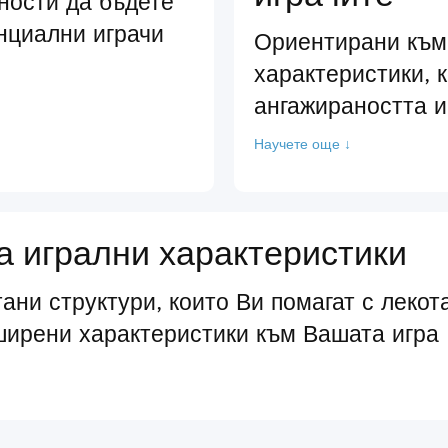
ности да бъдете
нциални играчи
Ориентирани към
характеристики, 
ангажираността и
Научете още ↓
 игрални характеристики
ани структури, които Ви помагат с лекот
ширени характеристики към Вашата игра