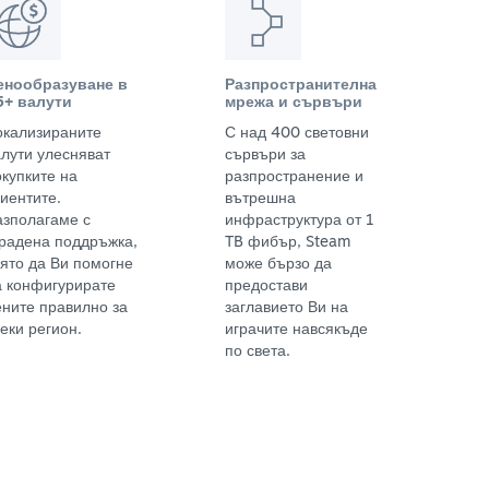
енообразуване в
Разпространителна
5+ валути
мрежа и сървъри
окализираните
С над 400 световни
алути улесняват
сървъри за
окупките на
разпространение и
иентите.
вътрешна
азполагаме с
инфраструктура от 1
градена поддръжка,
TB фибър, Steam
оято да Ви помогне
може бързо да
а конфигурирате
предостави
ените правилно за
заглавието Ви на
еки регион.
играчите навсякъде
по света.