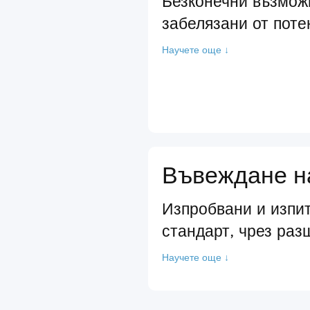
Безконечни възмож
забелязани от поте
Научете още ↓
Въвеждане на
Изпробвани и изпит
стандарт, чрез раз
Научете още ↓