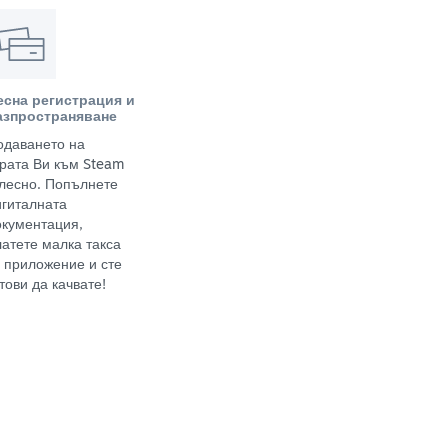
есна регистрация и
азпространяване
одаването на
грата Ви към Steam
 лесно. Попълнете
игиталната
окументация,
латете малка такса
а приложение и сте
тови да качвате!