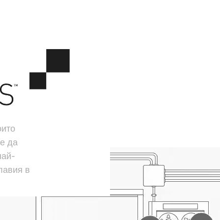
оито
е да
най-
лавия в