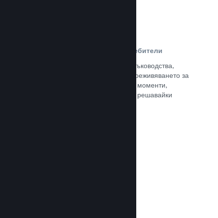
Ръководства, създадени от потребители
Почитателите могат да публикуват ръководства,
така че да задълбочат и подобрят преживяването за
останалите, отличавайки интересни моменти,
обяснявайки сложни икономики или решавайки
пъзели.
Прочете документацията →
Излъчвания на живо