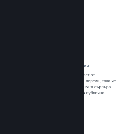
потенциалните си клиенти.
Прочете документацията →
Автоматизирани процеси за версии
Направете Steam автоматизирана част от
нормалния процес за изграждане на версии, така че
да поставите най-новия такава на Steam сървъра
за вътрешно бета изпитание и лесно публично
излизане.
Прочете документацията →