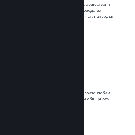
потребителите Ви достъп до редица обществени
характеристики. Като например ръководства,
създадени от потребителите, Steam чат, напредък
за постиженията и още други.
Прочете документацията →
Незабавни снимки
Играчите могат лесно да споделят своите любими
моменти в играта Ви с приятели си и обширната
Steam общност.
Прочете документацията →