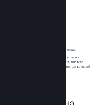
потребители.
Прочете документацията →
Лесна регистрация и разпространяване
Подаването на играта Ви към Steam е лесно.
Попълнете дигиталната документация, платете
малка такса за приложение и сте готови да качвате!
Прочете документацията →
Управляване на