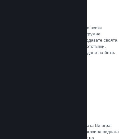
Steam ключове
Поднесе своята игра на клиентите по всеки
възможен начин, който може да Ви хрумне.
Използвайте ключове, така че да продавате своята
игра в магазини на дребно, пускате отстъпки,
оферти с комплекти или при провеждане на бети.
Прочете документацията →
Страници „Очаквайте скоро“
Натрупайте вълнение за предстоящата Ви игра,
като пуснете своята страницата в магазина веднага
щом имате нещо, което да покажете на