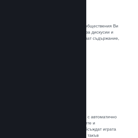
Обществен център
Почитателите могат да се сбират в обществения Ви
център. Вградената отправна точка за дискусии и
новини. А самите те могат да създават съдържание,
което подобрява играта Ви.
Прочете документацията →
Форуми
Общественият Ви център разполага с автоматично
създаден форум, където почитателите и
потенциалните купувачи могат да обсъждат играта
Ви. Не е нужно Вие да установявате такъв