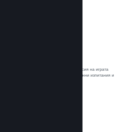
Прочете документацията →
Steam „Игрално изпитание“
По желание открийте достъп до версия на играта
Ви, специално предназначена за ранни изпитания и
отзиви от играчите.
Прочете документацията →