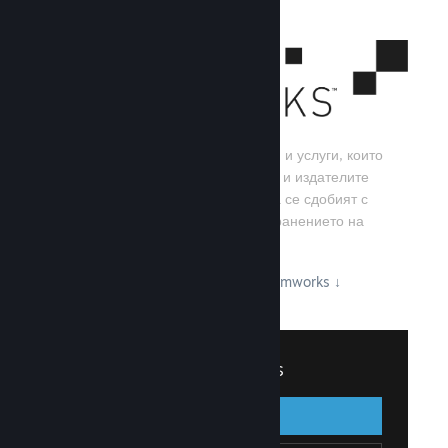
Steamworks е набор от инструменти и услуги, които
помагат на игралните разработчици и издателите
да изграждат своите игри, както и да се сдобият с
най-добрите резултати от разпространението на
заглавия в Steam.
Вижте какво може да предложи Steamworks
↓
Вписване в Steamworks
Вписване
Назад