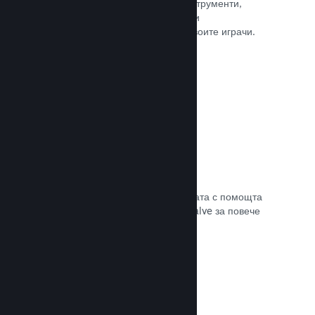
колкото е нужно. Сторете това с инструменти,
помагащи Ви лесно да анонсирате и
разпространявате обновления до своите играчи.
Прочете документацията →
Бърза мрежова инфраструктура
Канализирайте своя трафик в мрежата с помощта
на мрежовата инфраструктура на Valve за повече
стабилност, скорост и устойчивост.
Прочете документацията →