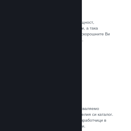
Събития и анонси
Поддържайте контакт със своята общност,
използвайки вградените инструменти, а така
играчите винаги ще са в крак с най-скорошните Ви
събития, дейности и характеристики.
Прочете документацията →
Игрални комплекти
Комбинирайте играта си с нейното сваляемо
съдържание или окомплектовайте целия си каталог.
Или пък си съдействайте с други разработчици в
създаването на тематични комплекти.