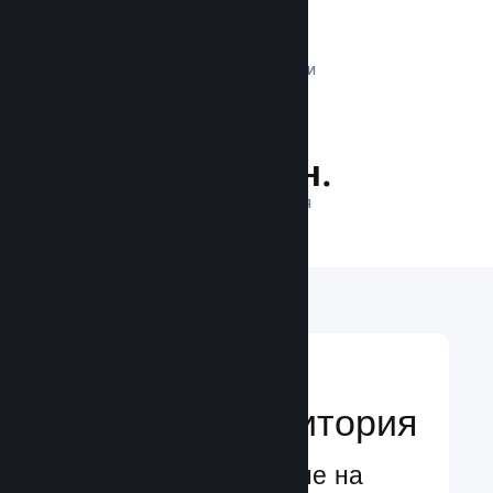
1 трлн.
ДНЕВНИ ИМПРЕСИИ
32.2 млн.
ИГРАЧИ НА ЛИНИЯ
Достигане до
глобална аудитория
Глобално обслужване на