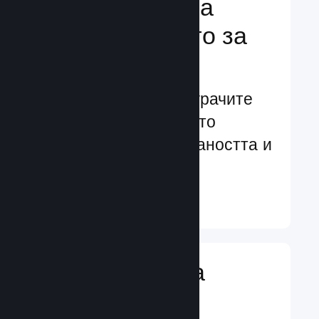
Подсилване на
преживяването за
играчите
Ориентирани към играчите
характеристики, които
увеличават ангажираността и
удовлетворението
Научете още ↓
Въвеждане на
игрални