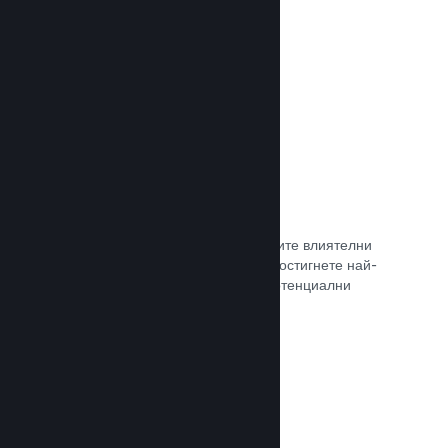
самостоятелно.
Прочете документацията →
Свръзка с куратор
Изведете своята игра пред правилните влиятелни
лица и Steam куратори, така че да достигнете най-
голямата възможна аудитория от потенциални
клиенти.
Прочете документацията →