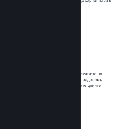
добрите начини, по които играчите да харчат пари в
различни страни по света.
Прочете документацията →
Ценообразуване в 35+ валути
Локализираните валути улесняват покупките на
клиентите. Разполагаме с вградена поддръжка,
която да Ви помогне да конфигурирате цените
правилно за всеки регион.
Прочете документацията →