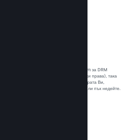
Прочете документацията →
Антипиратски/DRM опции
Използвайте инструментите на Steam за DRM
(управление на дигиталните авторски права), така
че да намалите пиратските копия играта Ви,
въведете свое собствено решение или пък недейте.
Изборът е Ваш.
Прочете документацията →