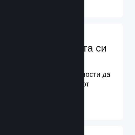
Научете още ↓
Усилете
маркетинговата си
мощ
Безконечни възможности да
бъдете забелязани от
потенциални играчи
Научете още ↓