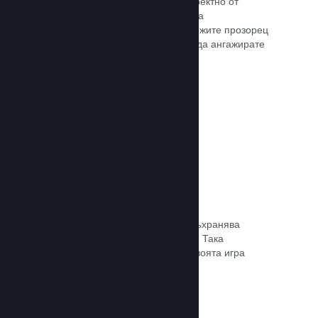
Излъчвайте своята игра на живо директно от
страницата Ви в магазина, така че да
популяризирате събития, да предложите прозорец
в игралната разработка или просто да ангажирате
общността си.
Прочете документацията →
Запазване в облака
Steam облакът може автоматично съхранява
запазени файлове на сървърите ни. Така
потребителите могат да подновят своята игра
независимо къде се намират.
Прочете документацията →