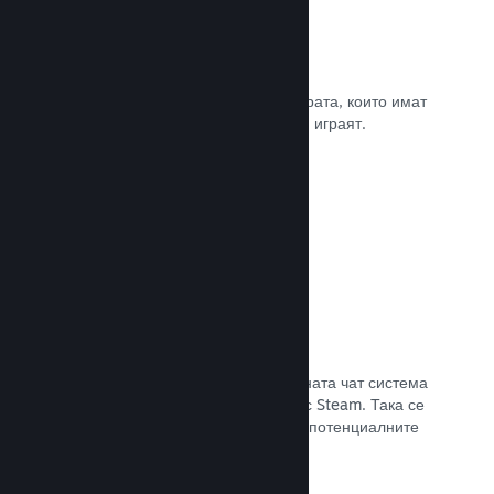
Рецензии
Игрите в Steam се рецензират от хората, които имат
най-голямо значение. Тези, които ги играят.
Прочете документацията →
Чат с приятели
Списъците с приятели и преработената чат система
поддържат играчите ангажирани със Steam. Така се
предлага още един начин, по който потенциалните
клиенти да открият играта Ви.
Прочете документацията →