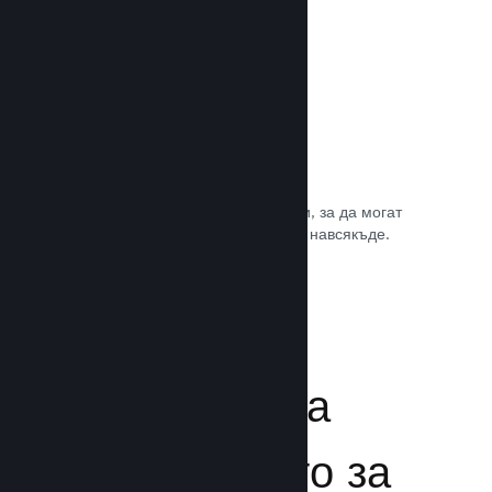
Игрални саундтракове
Продавайте саундтрака на играта си, за да могат
почитателите да му се наслаждават навсякъде.
Прочете документацията →
Подсилване на
преживяването за