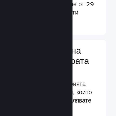
потребители в повече от 29
езика и над 35 валути
Научете още ↓
Управляване на
бизнеса за играта
Ви
Водещите в индустрията
бизнес инструменти, които
Ви помагат да управлявате
своята игра