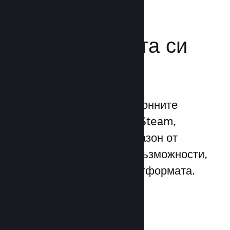
Усилете
маркетинговата си
мощ
Възползвайте се 1 трилионните
ежедневни импресии на Steam,
използвайки широк диапазон от
уникални маркетингови възможности,
вградени директно в платформата.