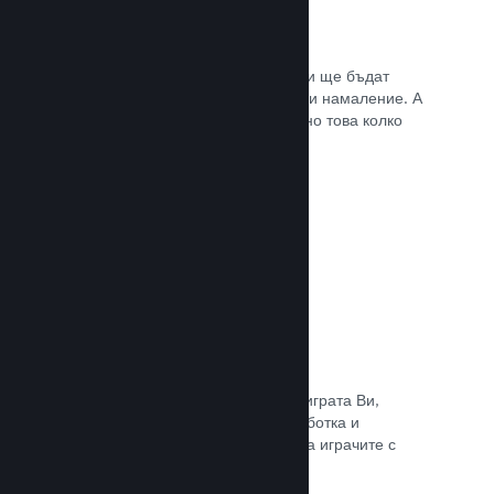
Списъци с желания
Играчите, които пожелават играта Ви ще бъдат
известени, щом тя излезе или получи намаление. А
Вие ще се сдобивате с данни относно това колко
играчи са заинтересовани.
Прочете документацията →
Steam „Ранен достъп“
Позволете на общността да изпита играта Ви,
докато все още е в процес на разработка и
задавайте безопасно очакванията на играчите с
директни отзиви от тях.