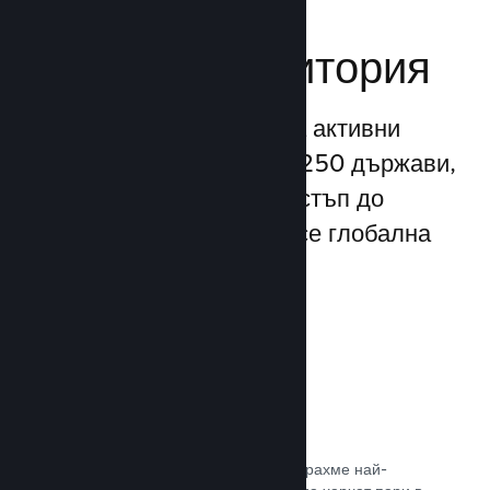
Достигане до
глобална аудитория
С повече от 132 милиона активни
потребители месечно от 250 държави,
Steam Ви предоставя достъп до
безспирно разрастваща се глобална
общност от играчи.
80+ платежни метода
Проучихме и безпроблемно интегрирахме най-