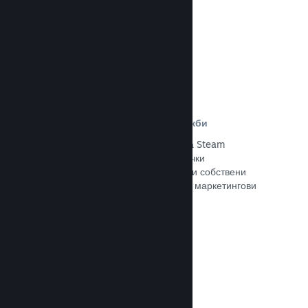
Прочете документацията →
Отстъпки и събития за разпродажби
Участвайте в обичайните събития за Steam
разпродажби, общодостъпни за всички
разработчици, или провеждайте свои собствени
отстъпки, съответстващи на Вашите маркетингови
нужди.
Прочете документацията →