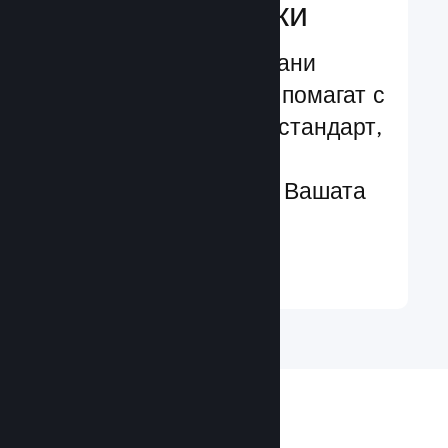
характеристики
Изпробвани и изпитани
структури, които Ви помагат с
лекота да добавяте стандарт,
чрез разширени
характеристики към Вашата
игра
Научете още ↓