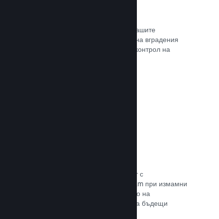
Проследяване на конверсиите
Проследявайте ефективността на Вашите
маркетингови кампании с помощта на вградения
анализ с UTM (системата Urchin за контрол на
трафика)
Прочете документацията →
Предотвратяване на измами
Вие и играчите Ви сте в безопасност с
автоматизираното боравене на Steam при измамни
покупки, а това включва анулирането на
съдържание и предотвратяването на бъдещи
злоупотреби.