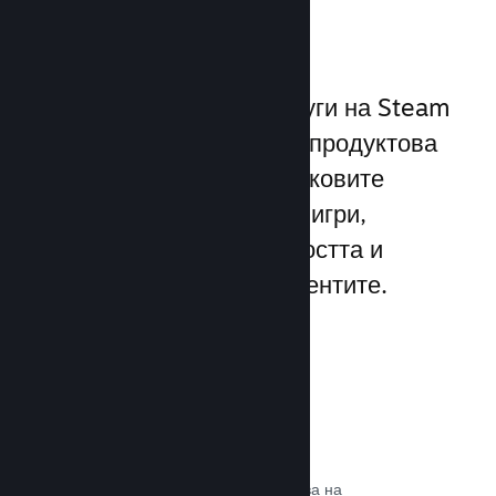
играчите
Уникалният набор от услуги на Steam
надхвърля стандартната продуктова
рамка, предлагана от пусковите
програми за компютърни игри,
увеличавайки ангажираността и
удовлетворението на клиентите.
Steam слой
Интерфейс в играта, който позволява на