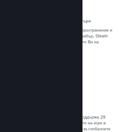
Разпространителна мрежа и сървъри
С над 400 световни сървъри за разпространение и
вътрешна инфраструктура от 1 TB фибър, Steam
може бързо да предостави заглавието Ви на
играчите навсякъде по света.
Прочете документацията →
29 поддържани езика
Steam клиентът е оптимизиран да поддържа 29
основни езика, правейки закупуването на игри в
Steam по-леснодостъпно и приятно за глобалните