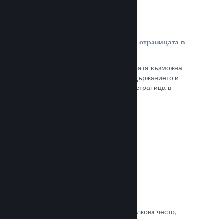
Персонализирано съдържание на страницата в
магазина
Представете своята игра в най-добрата възможна
светлина с пълен контрол върху съдържанието и
изображенията на продуктовата Ви страница в
магазина.
Прочете документацията →
Обновявайте, когато искате
Пускайте обновления всеки път и толкова често,