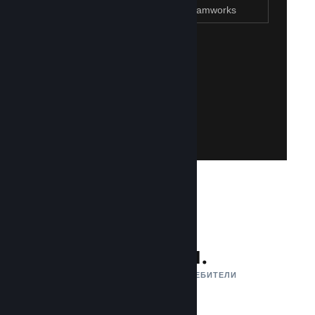
Присъединяване към Steamworks
Създаване на Steam акаунт
Създаването на такъв е лесно и безплатно!
акаунт. Не разполагате със Steam акаунт?
влезете със своя съществуваш Steam
Имайте достъп до Steamworks, като
Присъединяване към Steamworks
132 млн.
АКТИВНИ МЕСЕЧНИ ПОТРЕБИТЕЛИ