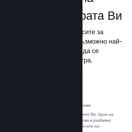
бизнеса за играта Ви
Steamworks прави процесите за
излизане и управление възможно най-
прости, позволявайки Ви да се
фокусирате над своята игра.
Данни за продажбите в реално време
Доклади в реално време за продажбите Ви, броя на
играчите и пожелаванията. Всичко това в разбивка
по региони, позволявайки Ви да работите по-
интелигентно.