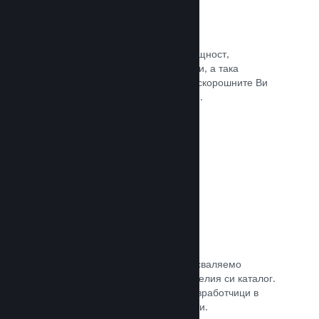
Събития и анонси
Поддържайте контакт със своята общност,
използвайки вградените инструменти, а така
играчите винаги ще са в крак с най-скорошните Ви
събития, дейности и характеристики.
Прочете документацията →
Игрални комплекти
Комбинирайте играта си с нейното сваляемо
съдържание или окомплектовайте целия си каталог.
Или пък си съдействайте с други разработчици в
създаването на тематични комплекти.