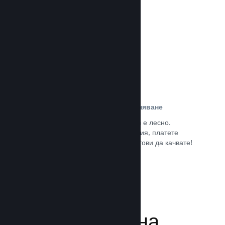
потребители.
Прочете документацията →
Лесна регистрация и разпространяване
Подаването на играта Ви към Steam е лесно.
Попълнете дигиталната документация, платете
малка такса за приложение и сте готови да качвате!
Прочете документацията →
Управляване на