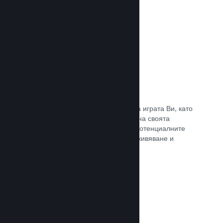
Прочете документацията →
Отличаване на предавания
Ангажирайте се с поддръжниците на играта Ви, като
директно отличавате излъчванията на своята
страница в Steam, предлагайки на потенциалните
купувачи преглед на игралното преживяване и
общността.
Прочете документацията →