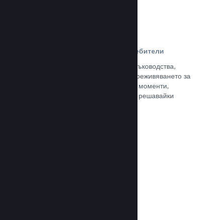
Ръководства, създадени от потребители
Почитателите могат да публикуват ръководства,
така че да задълбочат и подобрят преживяването за
останалите, отличавайки интересни моменти,
обяснявайки сложни икономики или решавайки
пъзели.
Прочете документацията →
Излъчвания на живо