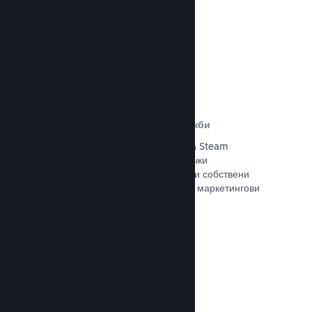
Прочете документацията →
Отстъпки и събития за разпродажби
Участвайте в обичайните събития за Steam
разпродажби, общодостъпни за всички
разработчици, или провеждайте свои собствени
отстъпки, съответстващи на Вашите маркетингови
нужди.
Прочете документацията →