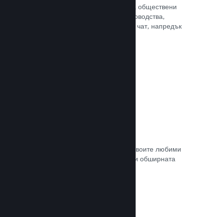
потребителите Ви достъп до редица обществени
характеристики. Като например ръководства,
създадени от потребителите, Steam чат, напредък
за постиженията и още други.
Прочете документацията →
Незабавни снимки
Играчите могат лесно да споделят своите любими
моменти в играта Ви с приятели си и обширната
Steam общност.
Прочете документацията →