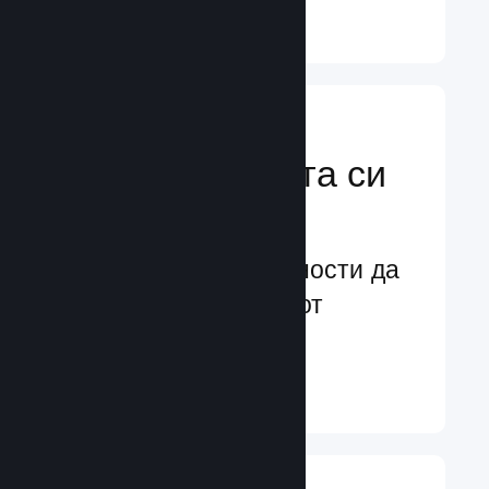
Научете още ↓
Усилете
маркетинговата си
мощ
Безконечни възможности да
бъдете забелязани от
потенциални играчи
Научете още ↓