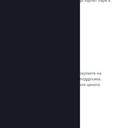
добрите начини, по които играчите да харчат пари в
различни страни по света.
Прочете документацията →
Ценообразуване в 35+ валути
Локализираните валути улесняват покупките на
клиентите. Разполагаме с вградена поддръжка,
която да Ви помогне да конфигурирате цените
правилно за всеки регион.
Прочете документацията →