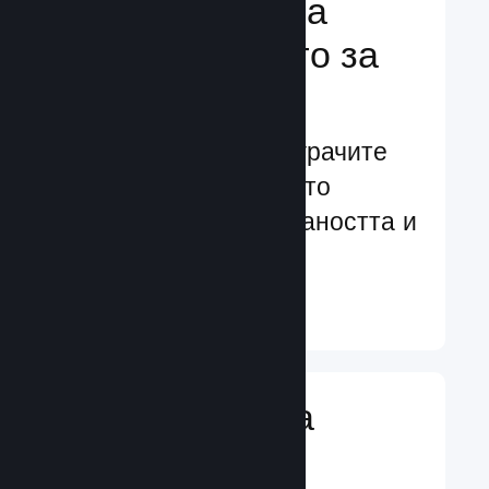
Подсилване на
преживяването за
играчите
Ориентирани към играчите
характеристики, които
увеличават ангажираността и
удовлетворението
Научете още ↓
Въвеждане на
игрални