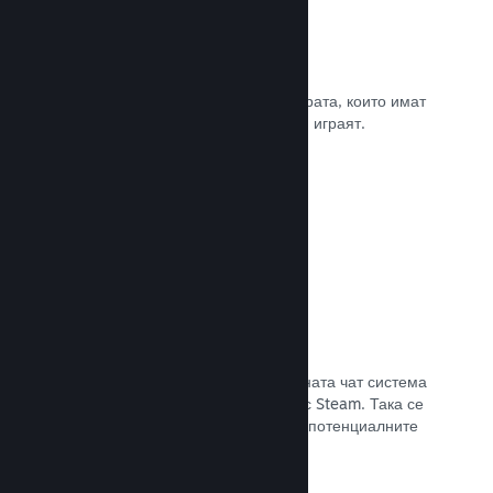
Рецензии
Игрите в Steam се рецензират от хората, които имат
най-голямо значение. Тези, които ги играят.
Прочете документацията →
Чат с приятели
Списъците с приятели и преработената чат система
поддържат играчите ангажирани със Steam. Така се
предлага още един начин, по който потенциалните
клиенти да открият играта Ви.
Прочете документацията →