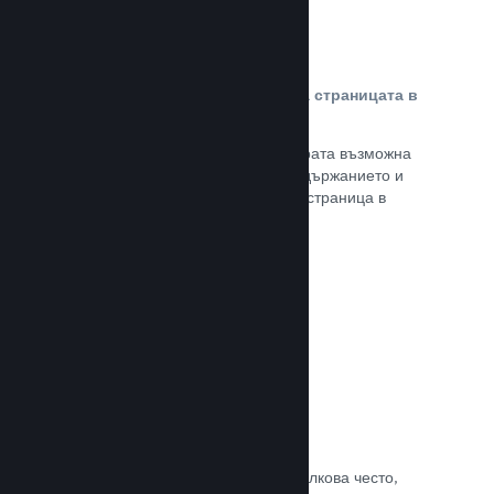
Персонализирано съдържание на страницата в
магазина
Представете своята игра в най-добрата възможна
светлина с пълен контрол върху съдържанието и
изображенията на продуктовата Ви страница в
магазина.
Прочете документацията →
Обновявайте, когато искате
Пускайте обновления всеки път и толкова често,