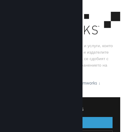
Steamworks е набор от инструменти и услуги, които
помагат на игралните разработчици и издателите
да изграждат своите игри, както и да се сдобият с
най-добрите резултати от разпространението на
заглавия в Steam.
Вижте какво може да предложи Steamworks
↓
Вписване в Steamworks
Вписване
Назад