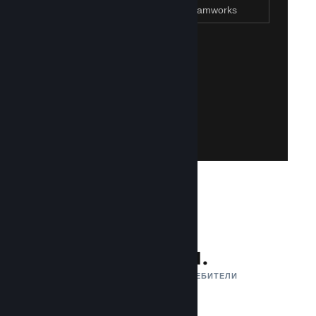
Присъединяване към Steamworks
Създаване на Steam акаунт
Създаването на такъв е лесно и безплатно!
акаунт. Не разполагате със Steam акаунт?
влезете със своя съществуваш Steam
Имайте достъп до Steamworks, като
Присъединяване към Steamworks
132 млн.
АКТИВНИ МЕСЕЧНИ ПОТРЕБИТЕЛИ