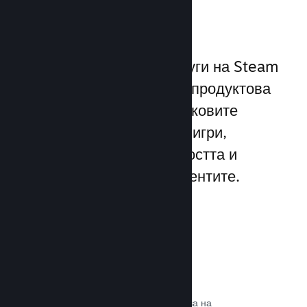
играчите
Уникалният набор от услуги на Steam
надхвърля стандартната продуктова
рамка, предлагана от пусковите
програми за компютърни игри,
увеличавайки ангажираността и
удовлетворението на клиентите.
Steam слой
Интерфейс в играта, който позволява на