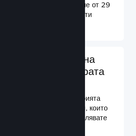
потребители в повече от 29
езика и над 35 валути
Научете още ↓
Управляване на
бизнеса за играта
Ви
Водещите в индустрията
бизнес инструменти, които
Ви помагат да управлявате
своята игра