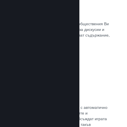
Обществен център
Почитателите могат да се сбират в обществения Ви
център. Вградената отправна точка за дискусии и
новини. А самите те могат да създават съдържание,
което подобрява играта Ви.
Прочете документацията →
Форуми
Общественият Ви център разполага с автоматично
създаден форум, където почитателите и
потенциалните купувачи могат да обсъждат играта
Ви. Не е нужно Вие да установявате такъв