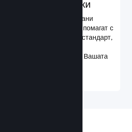
характеристики
Изпробвани и изпитани
структури, които Ви помагат с
лекота да добавяте стандарт,
чрез разширени
характеристики към Вашата
игра
Научете още ↓