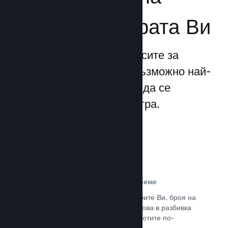
бизнеса за играта Ви
Steamworks прави процесите за
излизане и управление възможно най-
прости, позволявайки Ви да се
фокусирате над своята игра.
Данни за продажбите в реално време
Доклади в реално време за продажбите Ви, броя на
играчите и пожелаванията. Всичко това в разбивка
по региони, позволявайки Ви да работите по-
интелигентно.