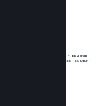
Прочете документацията →
Steam „Игрално изпитание“
По желание открийте достъп до версия на играта
Ви, специално предназначена за ранни изпитания и
отзиви от играчите.
Прочете документацията →