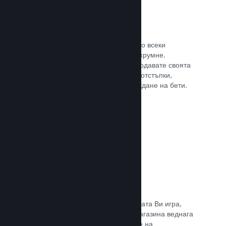
Steam ключове
Поднесе своята игра на клиентите по всеки
възможен начин, който може да Ви хрумне.
Използвайте ключове, така че да продавате своята
игра в магазини на дребно, пускате отстъпки,
оферти с комплекти или при провеждане на бети.
Прочете документацията →
Страници „Очаквайте скоро“
Натрупайте вълнение за предстоящата Ви игра,
като пуснете своята страницата в магазина веднага
щом имате нещо, което да покажете на