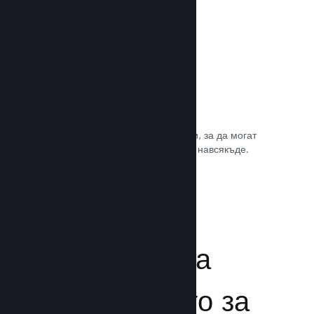
Игрални саундтракове
Продавайте саундтрака на играта си, за да могат
почитателите да му се наслаждават навсякъде.
Прочете документацията →
Подсилване на
преживяването за