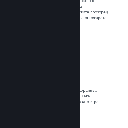
Излъчвайте своята игра на живо директно от
страницата Ви в магазина, така че да
популяризирате събития, да предложите прозорец
в игралната разработка или просто да ангажирате
общността си.
Прочете документацията →
Запазване в облака
Steam облакът може автоматично съхранява
запазени файлове на сървърите ни. Така
потребителите могат да подновят своята игра
независимо къде се намират.
Прочете документацията →