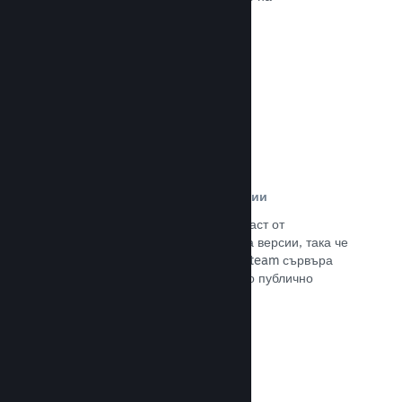
потенциалните си клиенти.
Прочете документацията →
Автоматизирани процеси за версии
Направете Steam автоматизирана част от
нормалния процес за изграждане на версии, така че
да поставите най-новия такава на Steam сървъра
за вътрешно бета изпитание и лесно публично
излизане.
Прочете документацията →