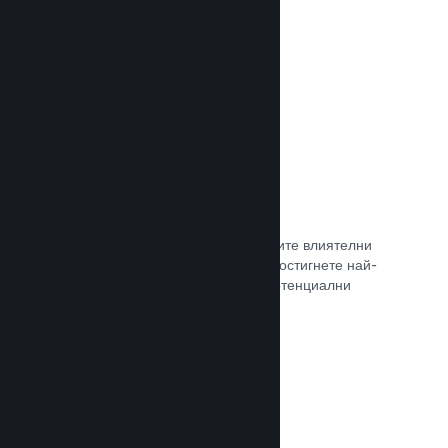
самостоятелно.
Прочете документацията →
Свръзка с куратор
Изведете своята игра пред правилните влиятелни
лица и Steam куратори, така че да достигнете най-
голямата възможна аудитория от потенциални
клиенти.
Прочете документацията →