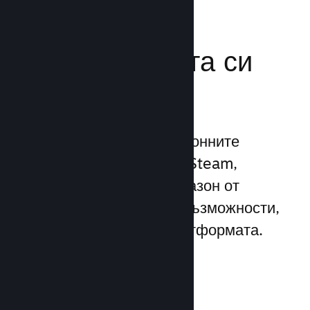
Усилете
маркетинговата си
мощ
Възползвайте се 1 трилионните
ежедневни импресии на Steam,
използвайки широк диапазон от
уникални маркетингови възможности,
вградени директно в платформата.