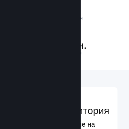
1 трлн.
ДНЕВНИ ИМПРЕСИИ
35.1 млн.
ИГРАЧИ НА ЛИНИЯ
Достигане до
глобална аудитория
Глобално обслужване на