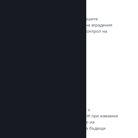
Проследяване на конверсиите
Проследявайте ефективността на Вашите
маркетингови кампании с помощта на вградения
анализ с UTM (системата Urchin за контрол на
трафика)
Прочете документацията →
Предотвратяване на измами
Вие и играчите Ви сте в безопасност с
автоматизираното боравене на Steam при измамни
покупки, а това включва анулирането на
съдържание и предотвратяването на бъдещи
злоупотреби.