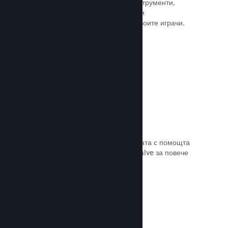
колкото е нужно. Сторете това с инструменти,
помагащи Ви лесно да анонсирате и
разпространявате обновления до своите играчи.
Прочете документацията →
Бърза мрежова инфраструктура
Канализирайте своя трафик в мрежата с помощта
на мрежовата инфраструктура на Valve за повече
стабилност, скорост и устойчивост.
Прочете документацията →