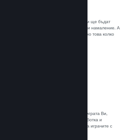
Списъци с желания
Играчите, които пожелават играта Ви ще бъдат
известени, щом тя излезе или получи намаление. А
Вие ще се сдобивате с данни относно това колко
играчи са заинтересовани.
Прочете документацията →
Steam „Ранен достъп“
Позволете на общността да изпита играта Ви,
докато все още е в процес на разработка и
задавайте безопасно очакванията на играчите с
директни отзиви от тях.