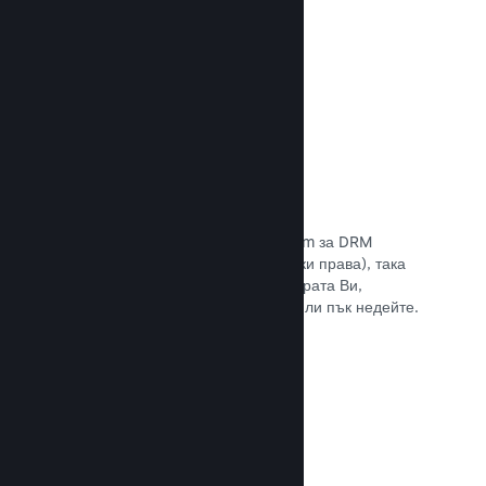
Прочете документацията →
Антипиратски/DRM опции
Използвайте инструментите на Steam за DRM
(управление на дигиталните авторски права), така
че да намалите пиратските копия играта Ви,
въведете свое собствено решение или пък недейте.
Изборът е Ваш.
Прочете документацията →