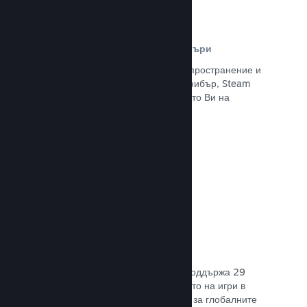
Разпространителна мрежа и сървъри
С над 400 световни сървъри за разпространение и
вътрешна инфраструктура от 1 TB фибър, Steam
може бързо да предостави заглавието Ви на
играчите навсякъде по света.
Прочете документацията →
29 поддържани езика
Steam клиентът е оптимизиран да поддържа 29
основни езика, правейки закупуването на игри в
Steam по-леснодостъпно и приятно за глобалните