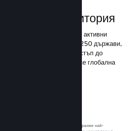
Достигане до
глобална аудитория
С повече от 132 милиона активни
потребители месечно от 250 държави,
Steam Ви предоставя достъп до
безспирно разрастваща се глобална
общност от играчи.
80+ платежни метода
Проучихме и безпроблемно интегрирахме най-