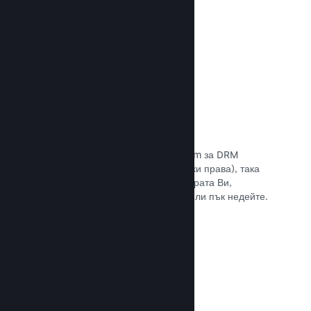
Прочете документацията →
Антипиратски/DRM опции
Използвайте инструментите на Steam за DRM
(управление на дигиталните авторски права), така
че да намалите пиратските копия играта Ви,
въведете свое собствено решение или пък недейте.
Изборът е Ваш.
Прочете документацията →