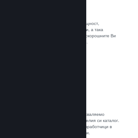
Събития и анонси
Поддържайте контакт със своята общност,
използвайки вградените инструменти, а така
играчите винаги ще са в крак с най-скорошните Ви
събития, дейности и характеристики.
Прочете документацията →
Игрални комплекти
Комбинирайте играта си с нейното сваляемо
съдържание или окомплектовайте целия си каталог.
Или пък си съдействайте с други разработчици в
създаването на тематични комплекти.