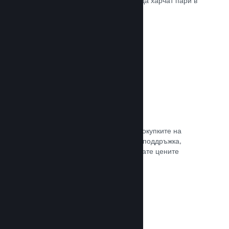
добрите начини, по които играчите да харчат пари в
различни страни по света.
Прочете документацията →
Ценообразуване в 35+ валути
Локализираните валути улесняват покупките на
клиентите. Разполагаме с вградена поддръжка,
която да Ви помогне да конфигурирате цените
правилно за всеки регион.
Прочете документацията →