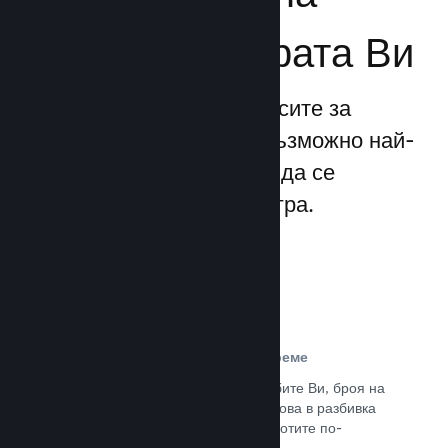
бизнеса за играта Ви
Steamworks прави процесите за
излизане и управление възможно най-
прости, позволявайки Ви да се
фокусирате над своята игра.
Данни за продажбите в реално време
Доклади в реално време за продажбите Ви, броя на
играчите и пожелаванията. Всичко това в разбивка
по региони, позволявайки Ви да работите по-
интелигентно.