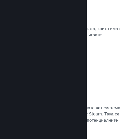
Рецензии
Игрите в Steam се рецензират от хората, които имат
най-голямо значение. Тези, които ги играят.
Прочете документацията →
Чат с приятели
Списъците с приятели и преработената чат система
поддържат играчите ангажирани със Steam. Така се
предлага още един начин, по който потенциалните
клиенти да открият играта Ви.
Прочете документацията →