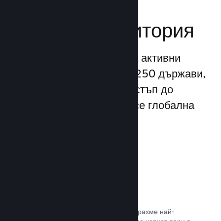
Достигане до
глобална аудитория
С повече от 132 милиона активни
потребители месечно от 250 държави,
Steam Ви предоставя достъп до
безспирно разрастваща се глобална
общност от играчи.
80+ платежни метода
Проучихме и безпроблемно интегрирахме най-