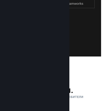
Присъединяване към Steamworks
Създаване на Steam акаунт
Създаването на такъв е лесно и безплатно!
акаунт. Не разполагате със Steam акаунт?
влезете със своя съществуваш Steam
Имайте достъп до Steamworks, като
Присъединяване към Steamworks
132 млн.
АКТИВНИ МЕСЕЧНИ ПОТРЕБИТЕЛИ