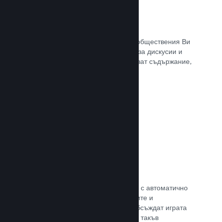
Обществен център
Почитателите могат да се сбират в обществения Ви
център. Вградената отправна точка за дискусии и
новини. А самите те могат да създават съдържание,
което подобрява играта Ви.
Прочете документацията →
Форуми
Общественият Ви център разполага с автоматично
създаден форум, където почитателите и
потенциалните купувачи могат да обсъждат играта
Ви. Не е нужно Вие да установявате такъв