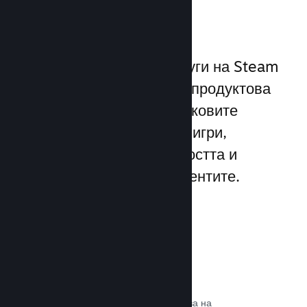
играчите
Уникалният набор от услуги на Steam
надхвърля стандартната продуктова
рамка, предлагана от пусковите
програми за компютърни игри,
увеличавайки ангажираността и
удовлетворението на клиентите.
Steam слой
Интерфейс в играта, който позволява на