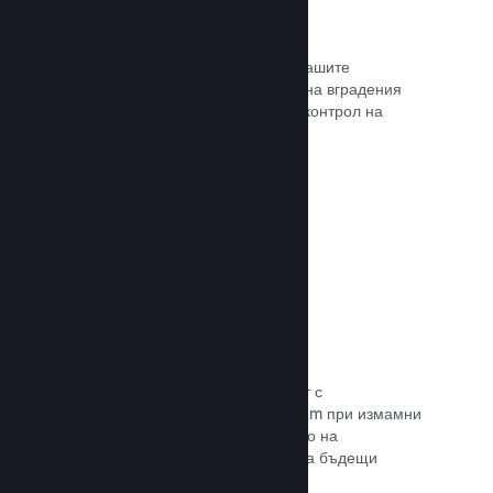
Проследяване на конверсиите
Проследявайте ефективността на Вашите
маркетингови кампании с помощта на вградения
анализ с UTM (системата Urchin за контрол на
трафика)
Прочете документацията →
Предотвратяване на измами
Вие и играчите Ви сте в безопасност с
автоматизираното боравене на Steam при измамни
покупки, а това включва анулирането на
съдържание и предотвратяването на бъдещи
злоупотреби.