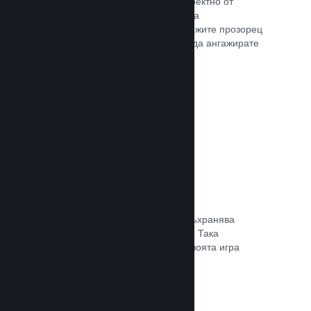
Излъчвайте своята игра на живо директно от
страницата Ви в магазина, така че да
популяризирате събития, да предложите прозорец
в игралната разработка или просто да ангажирате
общността си.
Прочете документацията →
Запазване в облака
Steam облакът може автоматично съхранява
запазени файлове на сървърите ни. Така
потребителите могат да подновят своята игра
независимо къде се намират.
Прочете документацията →