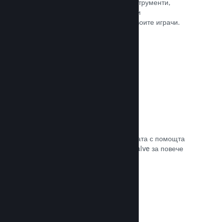
колкото е нужно. Сторете това с инструменти,
помагащи Ви лесно да анонсирате и
разпространявате обновления до своите играчи.
Прочете документацията →
Бърза мрежова инфраструктура
Канализирайте своя трафик в мрежата с помощта
на мрежовата инфраструктура на Valve за повече
стабилност, скорост и устойчивост.
Прочете документацията →