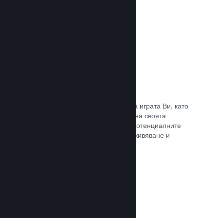
Прочете документацията →
Отличаване на предавания
Ангажирайте се с поддръжниците на играта Ви, като
директно отличавате излъчванията на своята
страница в Steam, предлагайки на потенциалните
купувачи преглед на игралното преживяване и
общността.
Прочете документацията →