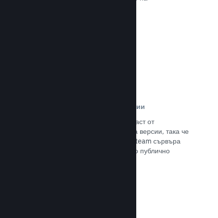
потенциалните си клиенти.
Прочете документацията →
Автоматизирани процеси за версии
Направете Steam автоматизирана част от
нормалния процес за изграждане на версии, така че
да поставите най-новия такава на Steam сървъра
за вътрешно бета изпитание и лесно публично
излизане.
Прочете документацията →