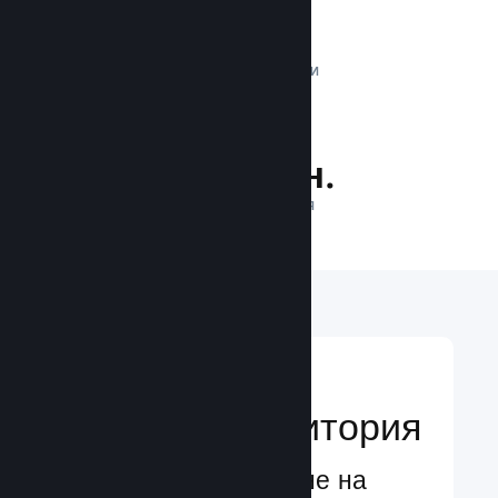
1 трлн.
ДНЕВНИ ИМПРЕСИИ
29.7 млн.
ИГРАЧИ НА ЛИНИЯ
Достигане до
глобална аудитория
Глобално обслужване на