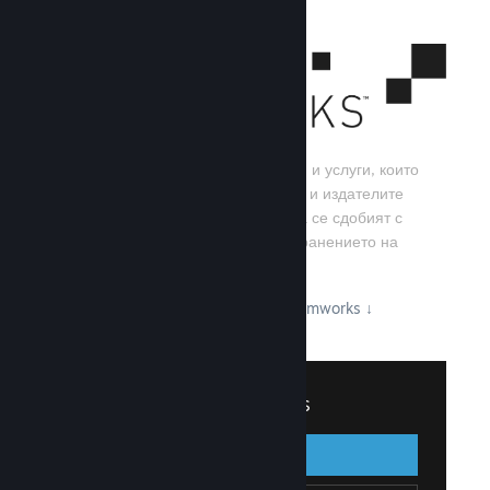
Steamworks е набор от инструменти и услуги, които
помагат на игралните разработчици и издателите
да изграждат своите игри, както и да се сдобият с
най-добрите резултати от разпространението на
заглавия в Steam.
Вижте какво може да предложи Steamworks
↓
Вписване в Steamworks
Вписване
Назад