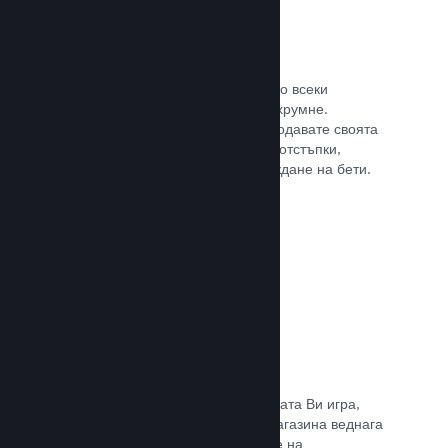
Steam ключове
Поднесе своята игра на клиентите по всеки
възможен начин, който може да Ви хрумне.
Използвайте ключове, така че да продавате своята
игра в магазини на дребно, пускате отстъпки,
оферти с комплекти или при провеждане на бети.
Прочете документацията →
Страници „Очаквайте скоро“
Натрупайте вълнение за предстоящата Ви игра,
като пуснете своята страницата в магазина веднага
щом имате нещо, което да покажете на