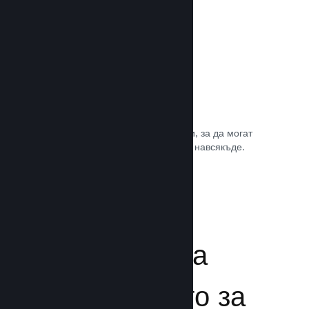
Игрални саундтракове
Продавайте саундтрака на играта си, за да могат
почитателите да му се наслаждават навсякъде.
Прочете документацията →
Подсилване на
преживяването за