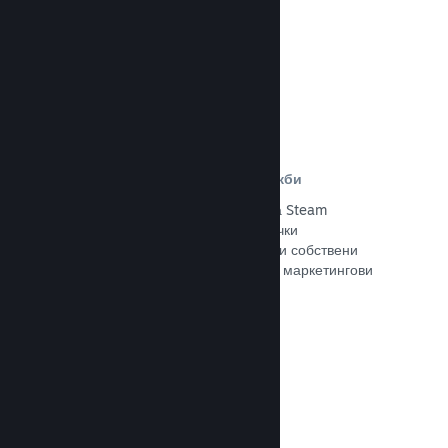
Прочете документацията →
Отстъпки и събития за разпродажби
Участвайте в обичайните събития за Steam
разпродажби, общодостъпни за всички
разработчици, или провеждайте свои собствени
отстъпки, съответстващи на Вашите маркетингови
нужди.
Прочете документацията →