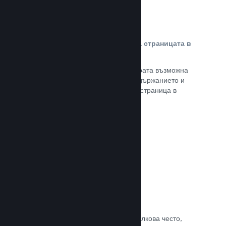
Персонализирано съдържание на страницата в
магазина
Представете своята игра в най-добрата възможна
светлина с пълен контрол върху съдържанието и
изображенията на продуктовата Ви страница в
магазина.
Прочете документацията →
Обновявайте, когато искате
Пускайте обновления всеки път и толкова често,