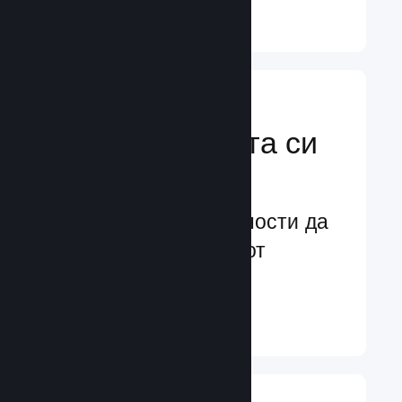
Научете още ↓
Усилете
маркетинговата си
мощ
Безконечни възможности да
бъдете забелязани от
потенциални играчи
Научете още ↓