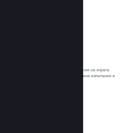
Прочете документацията →
Steam „Игрално изпитание“
По желание открийте достъп до версия на играта
Ви, специално предназначена за ранни изпитания и
отзиви от играчите.
Прочете документацията →