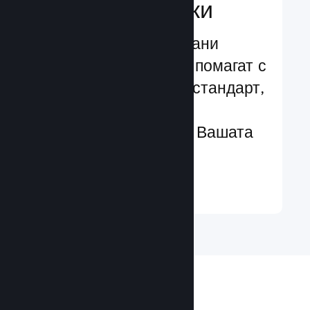
характеристики
Изпробвани и изпитани
структури, които Ви помагат с
лекота да добавяте стандарт,
чрез разширени
характеристики към Вашата
игра
Научете още ↓