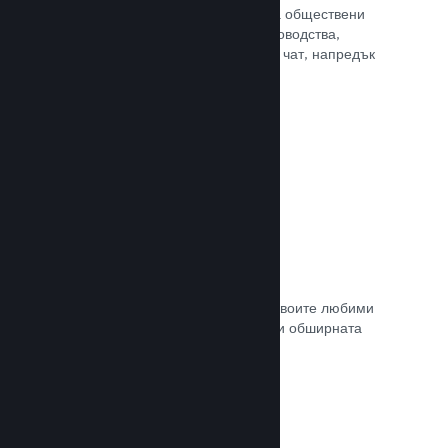
потребителите Ви достъп до редица обществени
характеристики. Като например ръководства,
създадени от потребителите, Steam чат, напредък
за постиженията и още други.
Прочете документацията →
Незабавни снимки
Играчите могат лесно да споделят своите любими
моменти в играта Ви с приятели си и обширната
Steam общност.
Прочете документацията →