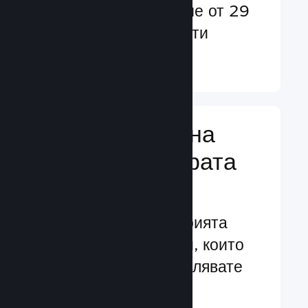
потребители в повече от 29
езика и над 35 валути
Научете още ↓
Управляване на
бизнеса за играта
Ви
Водещите в индустрията
бизнес инструменти, които
Ви помагат да управлявате
своята игра