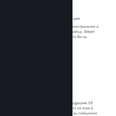
Разпространителна мрежа и сървъри
С над 400 световни сървъри за разпространение и
вътрешна инфраструктура от 1 TB фибър, Steam
може бързо да предостави заглавието Ви на
играчите навсякъде по света.
Прочете документацията →
29 поддържани езика
Steam клиентът е оптимизиран да поддържа 29
основни езика, правейки закупуването на игри в
Steam по-леснодостъпно и приятно за глобалните