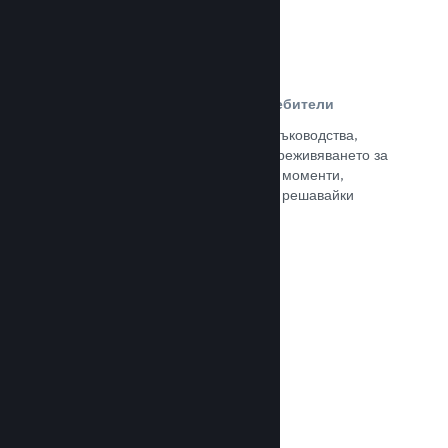
Ръководства, създадени от потребители
Почитателите могат да публикуват ръководства,
така че да задълбочат и подобрят преживяването за
останалите, отличавайки интересни моменти,
обяснявайки сложни икономики или решавайки
пъзели.
Прочете документацията →
Излъчвания на живо