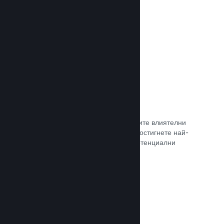
самостоятелно.
Прочете документацията →
Свръзка с куратор
Изведете своята игра пред правилните влиятелни
лица и Steam куратори, така че да достигнете най-
голямата възможна аудитория от потенциални
клиенти.
Прочете документацията →