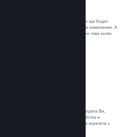
Списъци с желания
Играчите, които пожелават играта Ви ще бъдат
известени, щом тя излезе или получи намаление. А
Вие ще се сдобивате с данни относно това колко
играчи са заинтересовани.
Прочете документацията →
Steam „Ранен достъп“
Позволете на общността да изпита играта Ви,
докато все още е в процес на разработка и
задавайте безопасно очакванията на играчите с
директни отзиви от тях.