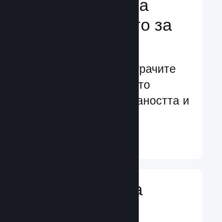
Подсилване на
преживяването за
играчите
Ориентирани към играчите
характеристики, които
увеличават ангажираността и
удовлетворението
Научете още ↓
Въвеждане на
игрални