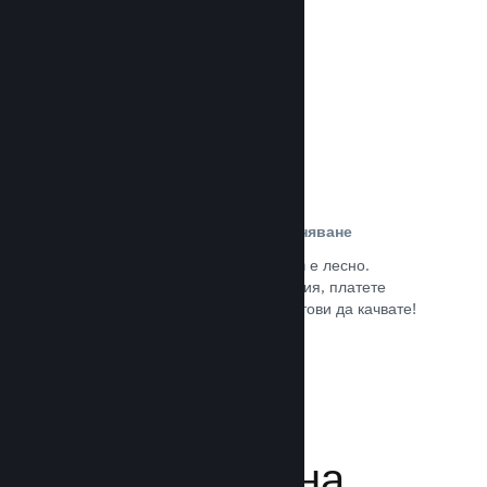
потребители.
Прочете документацията →
Лесна регистрация и разпространяване
Подаването на играта Ви към Steam е лесно.
Попълнете дигиталната документация, платете
малка такса за приложение и сте готови да качвате!
Прочете документацията →
Управляване на