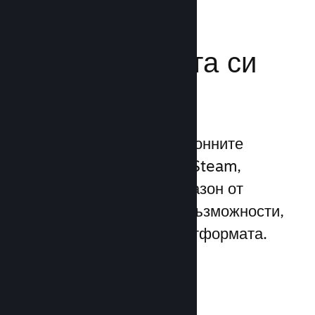
Усилете
маркетинговата си
мощ
Възползвайте се 1 трилионните
ежедневни импресии на Steam,
използвайки широк диапазон от
уникални маркетингови възможности,
вградени директно в платформата.