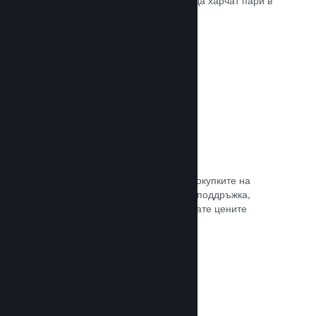
добрите начини, по които играчите да харчат пари в
различни страни по света.
Прочете документацията →
Ценообразуване в 35+ валути
Локализираните валути улесняват покупките на
клиентите. Разполагаме с вградена поддръжка,
която да Ви помогне да конфигурирате цените
правилно за всеки регион.
Прочете документацията →