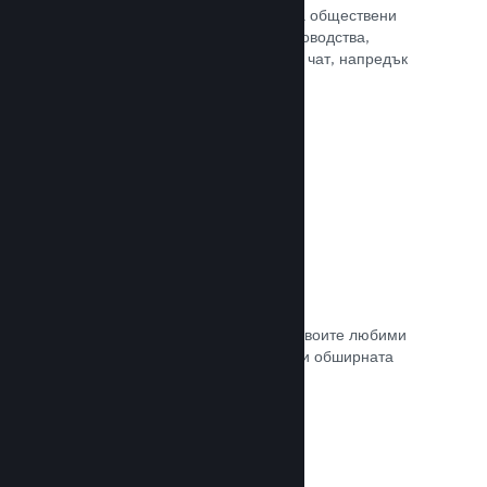
потребителите Ви достъп до редица обществени
характеристики. Като например ръководства,
създадени от потребителите, Steam чат, напредък
за постиженията и още други.
Прочете документацията →
Незабавни снимки
Играчите могат лесно да споделят своите любими
моменти в играта Ви с приятели си и обширната
Steam общност.
Прочете документацията →