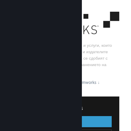
Steamworks е набор от инструменти и услуги, които
помагат на игралните разработчици и издателите
да изграждат своите игри, както и да се сдобият с
най-добрите резултати от разпространението на
заглавия в Steam.
Вижте какво може да предложи Steamworks
↓
Вписване в Steamworks
Вписване
Назад