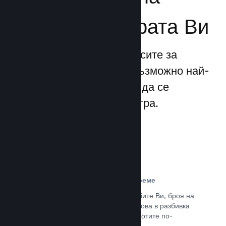
бизнеса за играта Ви
Steamworks прави процесите за
излизане и управление възможно най-
прости, позволявайки Ви да се
фокусирате над своята игра.
Данни за продажбите в реално време
Доклади в реално време за продажбите Ви, броя на
играчите и пожелаванията. Всичко това в разбивка
по региони, позволявайки Ви да работите по-
интелигентно.