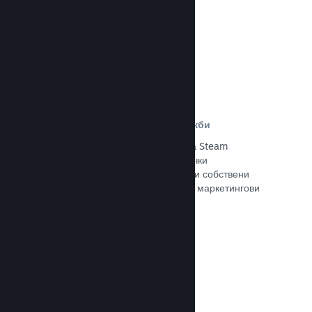
Прочете документацията →
Отстъпки и събития за разпродажби
Участвайте в обичайните събития за Steam
разпродажби, общодостъпни за всички
разработчици, или провеждайте свои собствени
отстъпки, съответстващи на Вашите маркетингови
нужди.
Прочете документацията →