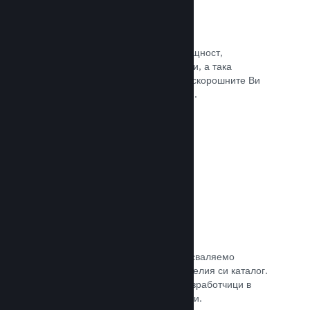
Събития и анонси
Поддържайте контакт със своята общност,
използвайки вградените инструменти, а така
играчите винаги ще са в крак с най-скорошните Ви
събития, дейности и характеристики.
Прочете документацията →
Игрални комплекти
Комбинирайте играта си с нейното сваляемо
съдържание или окомплектовайте целия си каталог.
Или пък си съдействайте с други разработчици в
създаването на тематични комплекти.