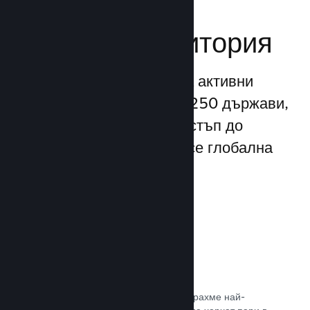
Достигане до
глобална аудитория
С повече от 132 милиона активни
потребители месечно от 250 държави,
Steam Ви предоставя достъп до
безспирно разрастваща се глобална
общност от играчи.
80+ платежни метода
Проучихме и безпроблемно интегрирахме най-