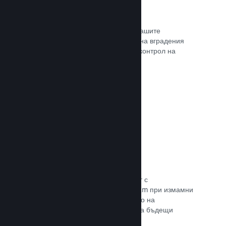
Проследяване на конверсиите
Проследявайте ефективността на Вашите
маркетингови кампании с помощта на вградения
анализ с UTM (системата Urchin за контрол на
трафика)
Прочете документацията →
Предотвратяване на измами
Вие и играчите Ви сте в безопасност с
автоматизираното боравене на Steam при измамни
покупки, а това включва анулирането на
съдържание и предотвратяването на бъдещи
злоупотреби.