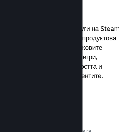
играчите
Уникалният набор от услуги на Steam
надхвърля стандартната продуктова
рамка, предлагана от пусковите
програми за компютърни игри,
увеличавайки ангажираността и
удовлетворението на клиентите.
Steam слой
Интерфейс в играта, който позволява на