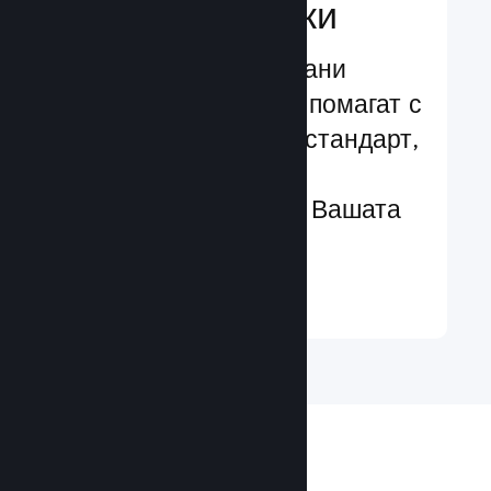
характеристики
Изпробвани и изпитани
структури, които Ви помагат с
лекота да добавяте стандарт,
чрез разширени
характеристики към Вашата
игра
Научете още ↓