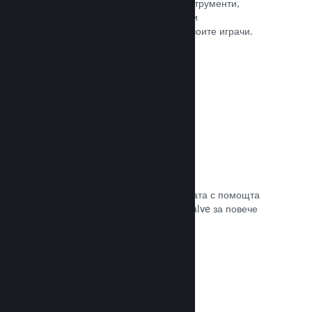
колкото е нужно. Сторете това с инструменти,
помагащи Ви лесно да анонсирате и
разпространявате обновления до своите играчи.
Прочете документацията →
Бърза мрежова инфраструктура
Канализирайте своя трафик в мрежата с помощта
на мрежовата инфраструктура на Valve за повече
стабилност, скорост и устойчивост.
Прочете документацията →