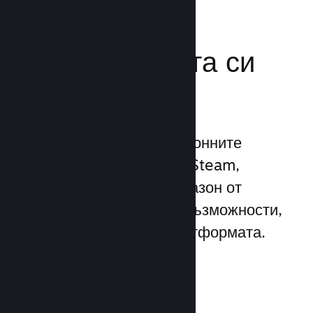
Усилете
маркетинговата си
мощ
Възползвайте се 1 трилионните
ежедневни импресии на Steam,
използвайки широк диапазон от
уникални маркетингови възможности,
вградени директно в платформата.