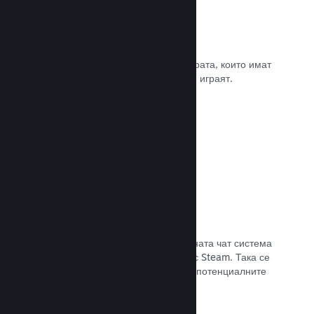
Рецензии
Игрите в Steam се рецензират от хората, които имат
най-голямо значение. Тези, които ги играят.
Прочете документацията →
Чат с приятели
Списъците с приятели и преработената чат система
поддържат играчите ангажирани със Steam. Така се
предлага още един начин, по който потенциалните
клиенти да открият играта Ви.
Прочете документацията →