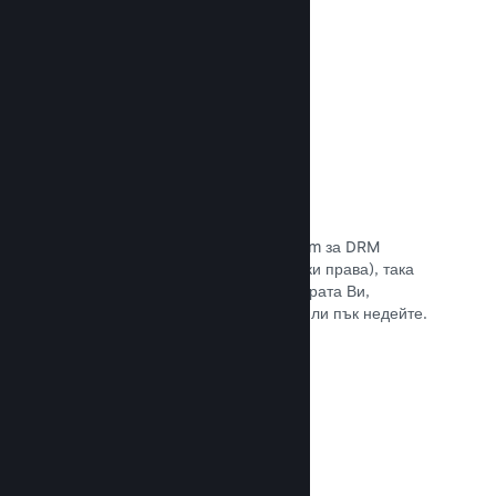
Прочете документацията →
Антипиратски/DRM опции
Използвайте инструментите на Steam за DRM
(управление на дигиталните авторски права), така
че да намалите пиратските копия играта Ви,
въведете свое собствено решение или пък недейте.
Изборът е Ваш.
Прочете документацията →