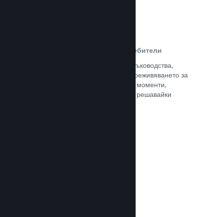
Ръководства, създадени от потребители
Почитателите могат да публикуват ръководства,
така че да задълбочат и подобрят преживяването за
останалите, отличавайки интересни моменти,
обяснявайки сложни икономики или решавайки
пъзели.
Прочете документацията →
Излъчвания на живо