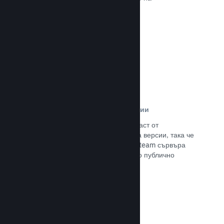
потенциалните си клиенти.
Прочете документацията →
Автоматизирани процеси за версии
Направете Steam автоматизирана част от
нормалния процес за изграждане на версии, така че
да поставите най-новия такава на Steam сървъра
за вътрешно бета изпитание и лесно публично
излизане.
Прочете документацията →