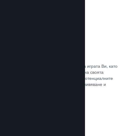
Прочете документацията →
Отличаване на предавания
Ангажирайте се с поддръжниците на играта Ви, като
директно отличавате излъчванията на своята
страница в Steam, предлагайки на потенциалните
купувачи преглед на игралното преживяване и
общността.
Прочете документацията →