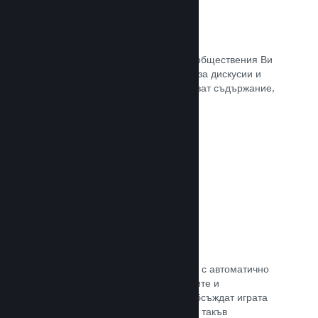
Обществен център
Почитателите могат да се сбират в обществения Ви
център. Вградената отправна точка за дискусии и
новини. А самите те могат да създават съдържание,
което подобрява играта Ви.
Прочете документацията →
Форуми
Общественият Ви център разполага с автоматично
създаден форум, където почитателите и
потенциалните купувачи могат да обсъждат играта
Ви. Не е нужно Вие да установявате такъв