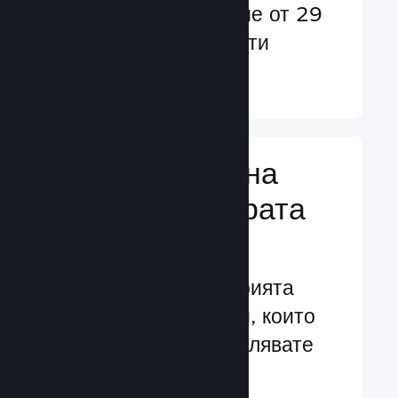
потребители в повече от 29
езика и над 35 валути
Научете още ↓
Управляване на
бизнеса за играта
Ви
Водещите в индустрията
бизнес инструменти, които
Ви помагат да управлявате
своята игра