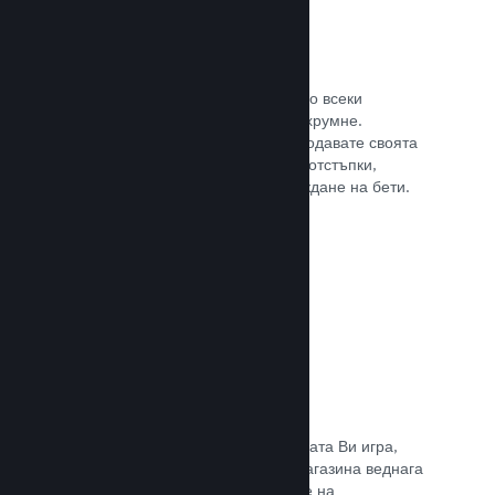
Steam ключове
Поднесе своята игра на клиентите по всеки
възможен начин, който може да Ви хрумне.
Използвайте ключове, така че да продавате своята
игра в магазини на дребно, пускате отстъпки,
оферти с комплекти или при провеждане на бети.
Прочете документацията →
Страници „Очаквайте скоро“
Натрупайте вълнение за предстоящата Ви игра,
като пуснете своята страницата в магазина веднага
щом имате нещо, което да покажете на