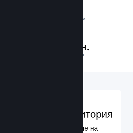
1 трлн.
ДНЕВНИ ИМПРЕСИИ
26.3 млн.
ИГРАЧИ НА ЛИНИЯ
Достигане до
глобална аудитория
Глобално обслужване на