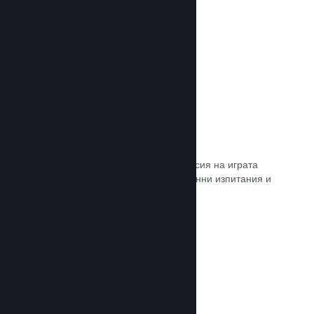
Прочете документацията →
Steam „Игрално изпитание“
По желание открийте достъп до версия на играта
Ви, специално предназначена за ранни изпитания и
отзиви от играчите.
Прочете документацията →