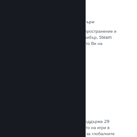
Разпространителна мрежа и сървъри
С над 400 световни сървъри за разпространение и
вътрешна инфраструктура от 1 TB фибър, Steam
може бързо да предостави заглавието Ви на
играчите навсякъде по света.
Прочете документацията →
29 поддържани езика
Steam клиентът е оптимизиран да поддържа 29
основни езика, правейки закупуването на игри в
Steam по-леснодостъпно и приятно за глобалните