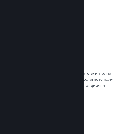
самостоятелно.
Прочете документацията →
Свръзка с куратор
Изведете своята игра пред правилните влиятелни
лица и Steam куратори, така че да достигнете най-
голямата възможна аудитория от потенциални
клиенти.
Прочете документацията →