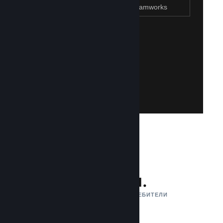
Присъединяване към Steamworks
Създаване на Steam акаунт
Създаването на такъв е лесно и безплатно!
акаунт. Не разполагате със Steam акаунт?
влезете със своя съществуваш Steam
Имайте достъп до Steamworks, като
Присъединяване към Steamworks
132 млн.
АКТИВНИ МЕСЕЧНИ ПОТРЕБИТЕЛИ