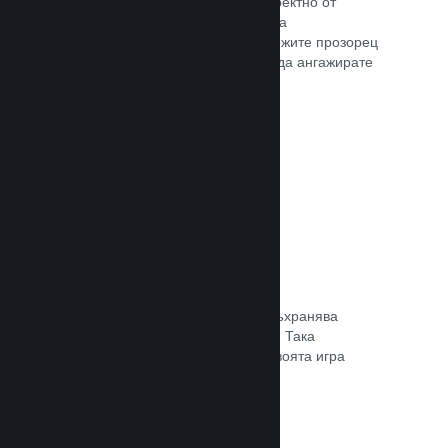
Излъчвайте своята игра на живо директно от
страницата Ви в магазина, така че да
популяризирате събития, да предложите прозорец
в игралната разработка или просто да ангажирате
общността си.
Прочете документацията →
Запазване в облака
Steam облакът може автоматично съхранява
запазени файлове на сървърите ни. Така
потребителите могат да подновят своята игра
независимо къде се намират.
Прочете документацията →