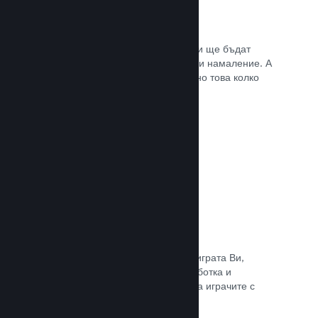
Списъци с желания
Играчите, които пожелават играта Ви ще бъдат
известени, щом тя излезе или получи намаление. А
Вие ще се сдобивате с данни относно това колко
играчи са заинтересовани.
Прочете документацията →
Steam „Ранен достъп“
Позволете на общността да изпита играта Ви,
докато все още е в процес на разработка и
задавайте безопасно очакванията на играчите с
директни отзиви от тях.