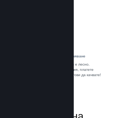
потребители.
Прочете документацията →
Лесна регистрация и разпространяване
Подаването на играта Ви към Steam е лесно.
Попълнете дигиталната документация, платете
малка такса за приложение и сте готови да качвате!
Прочете документацията →
Управляване на