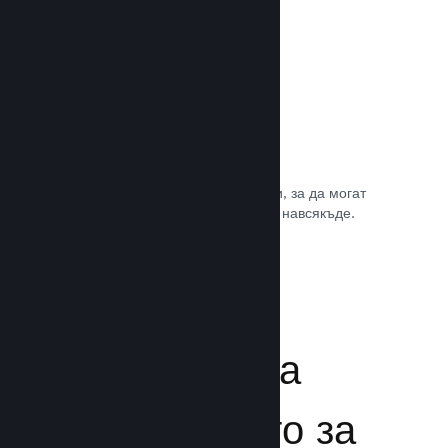
Игрални саундтракове
Продавайте саундтрака на играта си, за да могат
почитателите да му се наслаждават навсякъде.
Прочете документацията →
Подсилване на
преживяването за