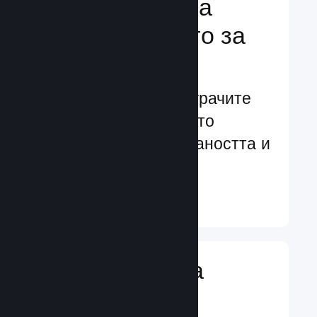
Подсилване на
преживяването за
играчите
Ориентирани към играчите
характеристики, които
увеличават ангажираността и
удовлетворението
Научете още ↓
Въвеждане на
игрални