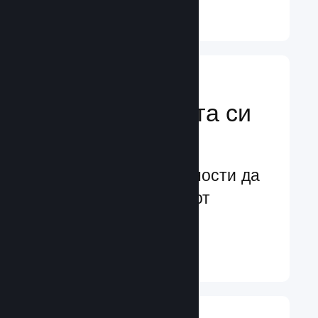
Научете още ↓
Усилете
маркетинговата си
мощ
Безконечни възможности да
бъдете забелязани от
потенциални играчи
Научете още ↓