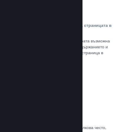
Персонализирано съдържание на страницата в
магазина
Представете своята игра в най-добрата възможна
светлина с пълен контрол върху съдържанието и
изображенията на продуктовата Ви страница в
магазина.
Прочете документацията →
Обновявайте, когато искате
Пускайте обновления всеки път и толкова често,