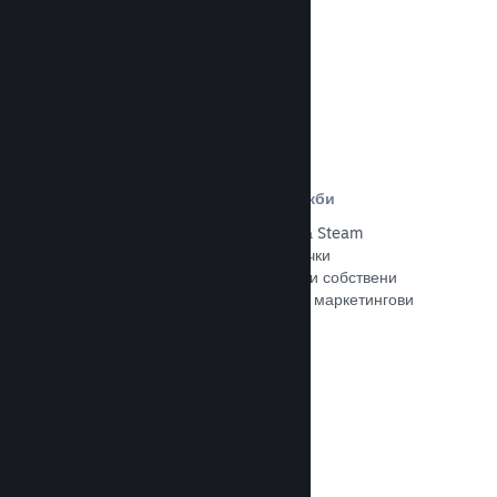
Прочете документацията →
Отстъпки и събития за разпродажби
Участвайте в обичайните събития за Steam
разпродажби, общодостъпни за всички
разработчици, или провеждайте свои собствени
отстъпки, съответстващи на Вашите маркетингови
нужди.
Прочете документацията →