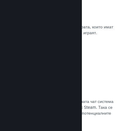
Рецензии
Игрите в Steam се рецензират от хората, които имат
най-голямо значение. Тези, които ги играят.
Прочете документацията →
Чат с приятели
Списъците с приятели и преработената чат система
поддържат играчите ангажирани със Steam. Така се
предлага още един начин, по който потенциалните
клиенти да открият играта Ви.
Прочете документацията →