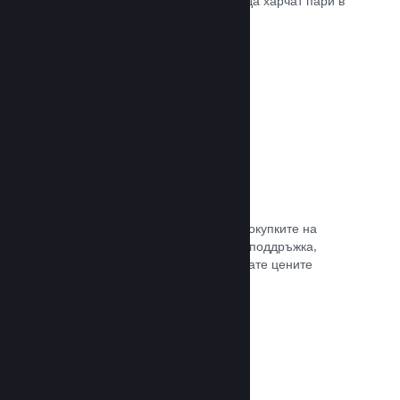
добрите начини, по които играчите да харчат пари в
различни страни по света.
Прочете документацията →
Ценообразуване в 35+ валути
Локализираните валути улесняват покупките на
клиентите. Разполагаме с вградена поддръжка,
която да Ви помогне да конфигурирате цените
правилно за всеки регион.
Прочете документацията →