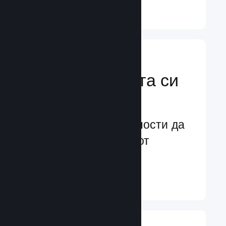
Научете още ↓
Усилете
маркетинговата си
мощ
Безконечни възможности да
бъдете забелязани от
потенциални играчи
Научете още ↓