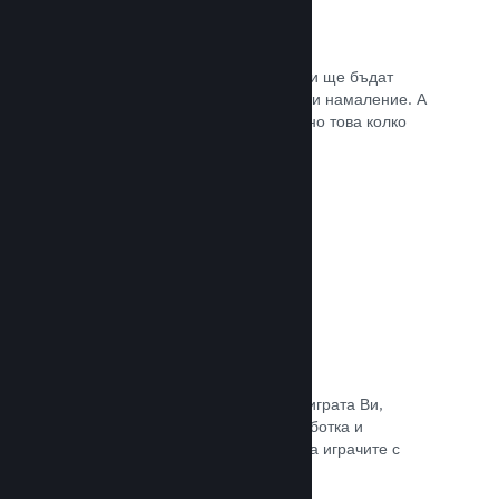
Списъци с желания
Играчите, които пожелават играта Ви ще бъдат
известени, щом тя излезе или получи намаление. А
Вие ще се сдобивате с данни относно това колко
играчи са заинтересовани.
Прочете документацията →
Steam „Ранен достъп“
Позволете на общността да изпита играта Ви,
докато все още е в процес на разработка и
задавайте безопасно очакванията на играчите с
директни отзиви от тях.