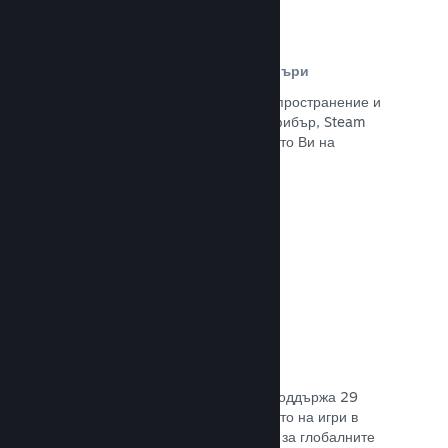
Разпространителна мрежа и сървъри
С над 400 световни сървъри за разпространение и
вътрешна инфраструктура от 1 TB фибър, Steam
може бързо да предостави заглавието Ви на
играчите навсякъде по света.
Прочете документацията →
29 поддържани езика
Steam клиентът е оптимизиран да поддържа 29
основни езика, правейки закупуването на игри в
Steam по-леснодостъпно и приятно за глобалните