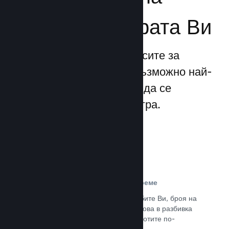
бизнеса за играта Ви
Steamworks прави процесите за
излизане и управление възможно най-
прости, позволявайки Ви да се
фокусирате над своята игра.
Данни за продажбите в реално време
Доклади в реално време за продажбите Ви, броя на
играчите и пожелаванията. Всичко това в разбивка
по региони, позволявайки Ви да работите по-
интелигентно.