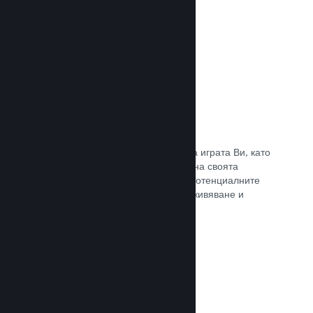
Прочете документацията →
Отличаване на предавания
Ангажирайте се с поддръжниците на играта Ви, като
директно отличавате излъчванията на своята
страница в Steam, предлагайки на потенциалните
купувачи преглед на игралното преживяване и
общността.
Прочете документацията →