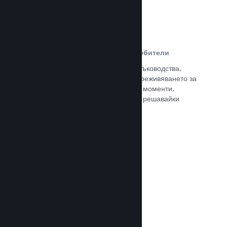
Ръководства, създадени от потребители
Почитателите могат да публикуват ръководства,
така че да задълбочат и подобрят преживяването за
останалите, отличавайки интересни моменти,
обяснявайки сложни икономики или решавайки
пъзели.
Прочете документацията →
Излъчвания на живо