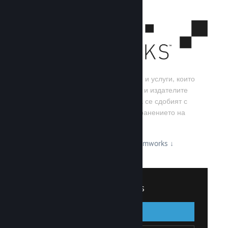
Steamworks е набор от инструменти и услуги, които
помагат на игралните разработчици и издателите
да изграждат своите игри, както и да се сдобият с
най-добрите резултати от разпространението на
заглавия в Steam.
Вижте какво може да предложи Steamworks
↓
Вписване в Steamworks
Вписване
Назад