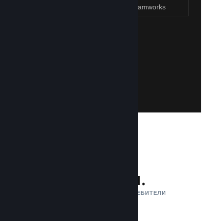
Присъединяване към Steamworks
Създаване на Steam акаунт
Създаването на такъв е лесно и безплатно!
акаунт. Не разполагате със Steam акаунт?
влезете със своя съществуваш Steam
Имайте достъп до Steamworks, като
Присъединяване към Steamworks
132 млн.
АКТИВНИ МЕСЕЧНИ ПОТРЕБИТЕЛИ