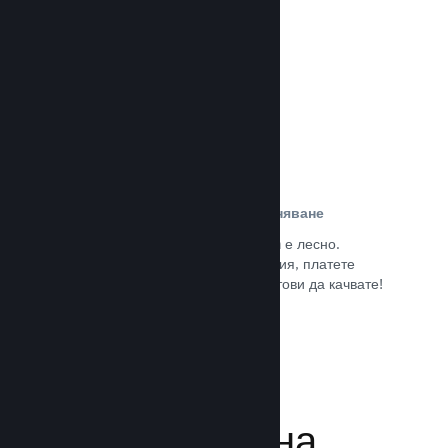
потребители.
Прочете документацията →
Лесна регистрация и разпространяване
Подаването на играта Ви към Steam е лесно.
Попълнете дигиталната документация, платете
малка такса за приложение и сте готови да качвате!
Прочете документацията →
Управляване на