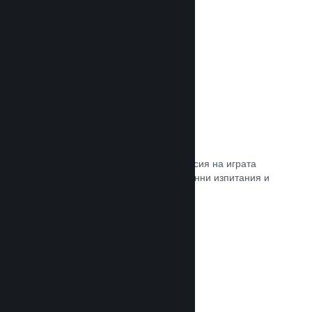
Прочете документацията →
Steam „Игрално изпитание“
По желание открийте достъп до версия на играта
Ви, специално предназначена за ранни изпитания и
отзиви от играчите.
Прочете документацията →