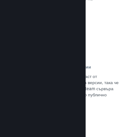
потенциалните си клиенти.
Прочете документацията →
Автоматизирани процеси за версии
Направете Steam автоматизирана част от
нормалния процес за изграждане на версии, така че
да поставите най-новия такава на Steam сървъра
за вътрешно бета изпитание и лесно публично
излизане.
Прочете документацията →