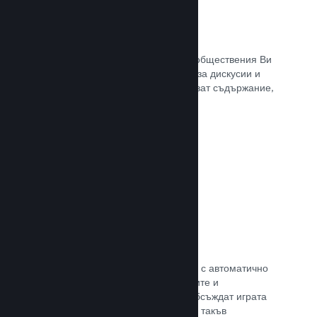
Обществен център
Почитателите могат да се сбират в обществения Ви
център. Вградената отправна точка за дискусии и
новини. А самите те могат да създават съдържание,
което подобрява играта Ви.
Прочете документацията →
Форуми
Общественият Ви център разполага с автоматично
създаден форум, където почитателите и
потенциалните купувачи могат да обсъждат играта
Ви. Не е нужно Вие да установявате такъв