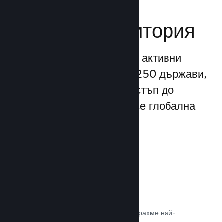
Достигане до
глобална аудитория
С повече от 132 милиона активни
потребители месечно от 250 държави,
Steam Ви предоставя достъп до
безспирно разрастваща се глобална
общност от играчи.
80+ платежни метода
Проучихме и безпроблемно интегрирахме най-