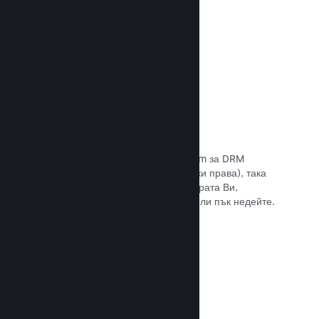
Прочете документацията →
Антипиратски/DRM опции
Използвайте инструментите на Steam за DRM
(управление на дигиталните авторски права), така
че да намалите пиратските копия играта Ви,
въведете свое собствено решение или пък недейте.
Изборът е Ваш.
Прочете документацията →