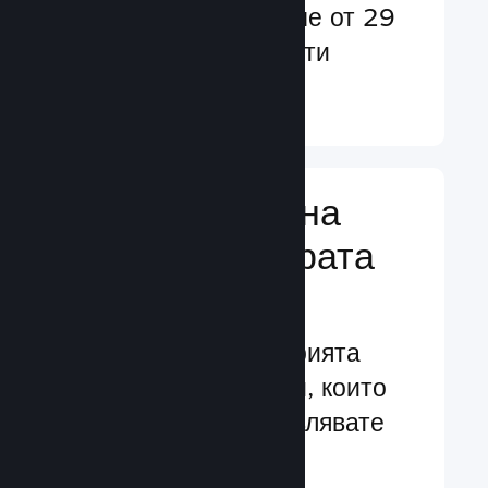
потребители в повече от 29
езика и над 35 валути
Научете още ↓
Управляване на
бизнеса за играта
Ви
Водещите в индустрията
бизнес инструменти, които
Ви помагат да управлявате
своята игра