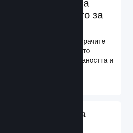
Подсилване на
преживяването за
играчите
Ориентирани към играчите
характеристики, които
увеличават ангажираността и
удовлетворението
Научете още ↓
Въвеждане на
игрални