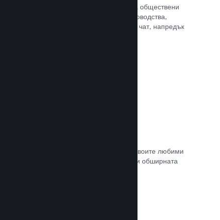
потребителите Ви достъп до редица обществени
характеристики. Като например ръководства,
създадени от потребителите, Steam чат, напредък
за постиженията и още други.
Прочете документацията →
Незабавни снимки
Играчите могат лесно да споделят своите любими
моменти в играта Ви с приятели си и обширната
Steam общност.
Прочете документацията →