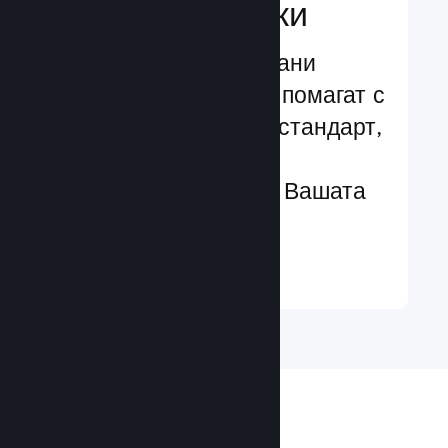
характеристики
Изпробвани и изпитани
структури, които Ви помагат с
лекота да добавяте стандарт,
чрез разширени
характеристики към Вашата
игра
Научете още ↓