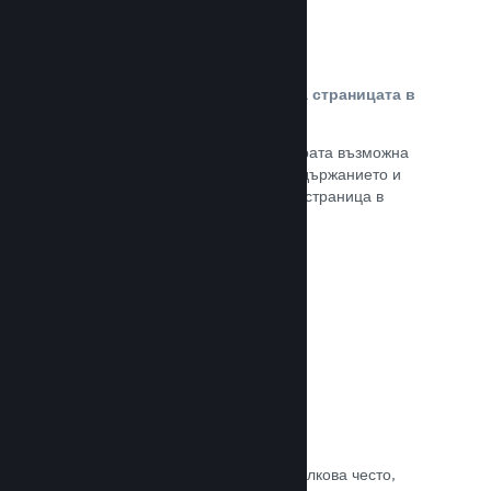
Персонализирано съдържание на страницата в
магазина
Представете своята игра в най-добрата възможна
светлина с пълен контрол върху съдържанието и
изображенията на продуктовата Ви страница в
магазина.
Прочете документацията →
Обновявайте, когато искате
Пускайте обновления всеки път и толкова често,