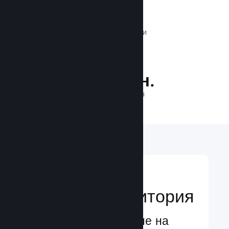
1 трлн.
ДНЕВНИ ИМПРЕСИИ
25.9 млн.
ИГРАЧИ НА ЛИНИЯ
Достигане до
глобална аудитория
Глобално обслужване на