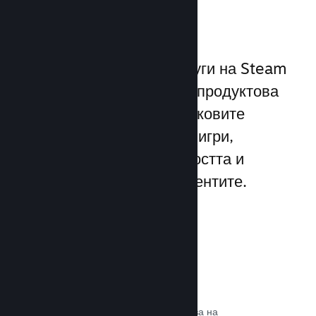
играчите
Уникалният набор от услуги на Steam
надхвърля стандартната продуктова
рамка, предлагана от пусковите
програми за компютърни игри,
увеличавайки ангажираността и
удовлетворението на клиентите.
Steam слой
Интерфейс в играта, който позволява на