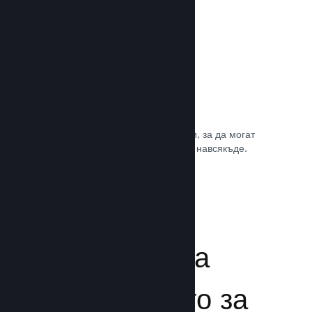
Игрални саундтракове
Продавайте саундтрака на играта си, за да могат
почитателите да му се наслаждават навсякъде.
Прочете документацията →
Подсилване на
преживяването за