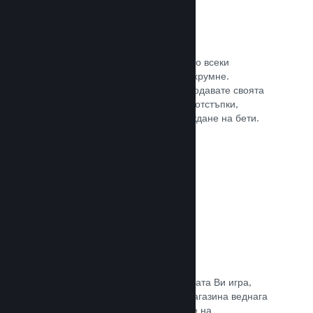
Steam ключове
Поднесе своята игра на клиентите по всеки
възможен начин, който може да Ви хрумне.
Използвайте ключове, така че да продавате своята
игра в магазини на дребно, пускате отстъпки,
оферти с комплекти или при провеждане на бети.
Прочете документацията →
Страници „Очаквайте скоро“
Натрупайте вълнение за предстоящата Ви игра,
като пуснете своята страницата в магазина веднага
щом имате нещо, което да покажете на