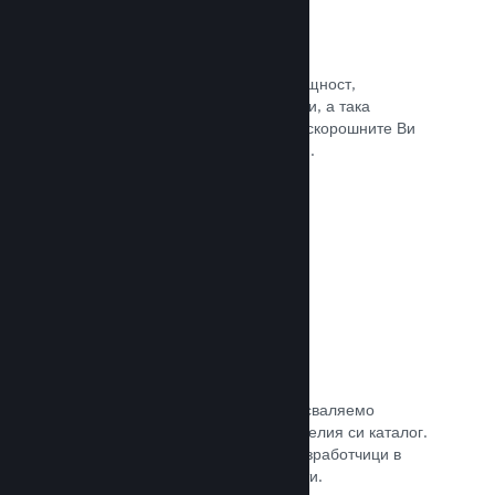
Събития и анонси
Поддържайте контакт със своята общност,
използвайки вградените инструменти, а така
играчите винаги ще са в крак с най-скорошните Ви
събития, дейности и характеристики.
Прочете документацията →
Игрални комплекти
Комбинирайте играта си с нейното сваляемо
съдържание или окомплектовайте целия си каталог.
Или пък си съдействайте с други разработчици в
създаването на тематични комплекти.