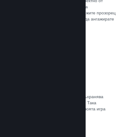
Излъчвайте своята игра на живо директно от
страницата Ви в магазина, така че да
популяризирате събития, да предложите прозорец
в игралната разработка или просто да ангажирате
общността си.
Прочете документацията →
Запазване в облака
Steam облакът може автоматично съхранява
запазени файлове на сървърите ни. Така
потребителите могат да подновят своята игра
независимо къде се намират.
Прочете документацията →