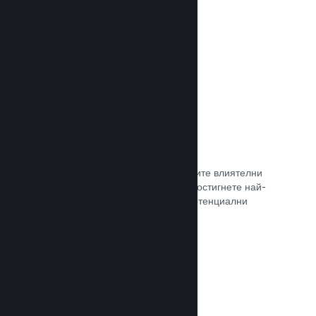
самостоятелно.
Прочете документацията →
Свръзка с куратор
Изведете своята игра пред правилните влиятелни
лица и Steam куратори, така че да достигнете най-
голямата възможна аудитория от потенциални
клиенти.
Прочете документацията →