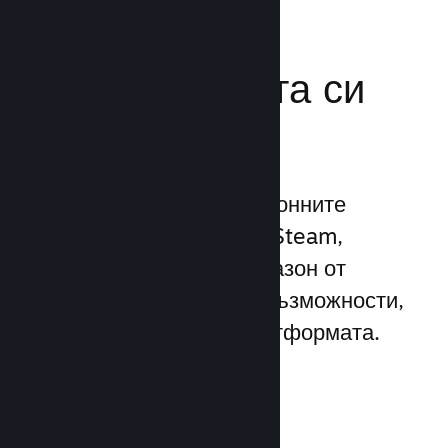
Усилете
маркетинговата си
мощ
Възползвайте се 1 трилионните
ежедневни импресии на Steam,
използвайки широк диапазон от
уникални маркетингови възможности,
вградени директно в платформата.