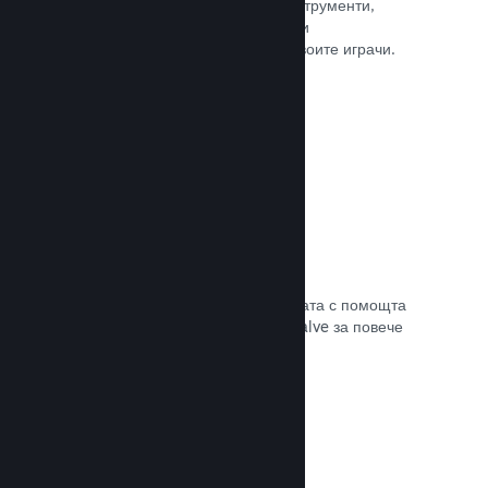
колкото е нужно. Сторете това с инструменти,
помагащи Ви лесно да анонсирате и
разпространявате обновления до своите играчи.
Прочете документацията →
Бърза мрежова инфраструктура
Канализирайте своя трафик в мрежата с помощта
на мрежовата инфраструктура на Valve за повече
стабилност, скорост и устойчивост.
Прочете документацията →