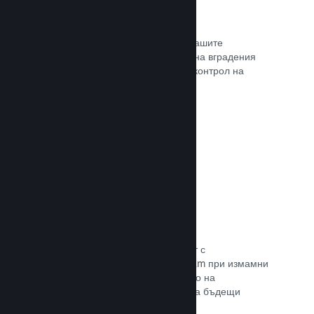
Проследяване на конверсиите
Проследявайте ефективността на Вашите
маркетингови кампании с помощта на вградения
анализ с UTM (системата Urchin за контрол на
трафика)
Прочете документацията →
Предотвратяване на измами
Вие и играчите Ви сте в безопасност с
автоматизираното боравене на Steam при измамни
покупки, а това включва анулирането на
съдържание и предотвратяването на бъдещи
злоупотреби.