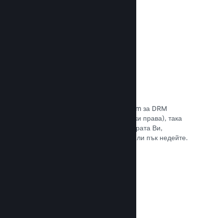
Прочете документацията →
Антипиратски/DRM опции
Използвайте инструментите на Steam за DRM
(управление на дигиталните авторски права), така
че да намалите пиратските копия играта Ви,
въведете свое собствено решение или пък недейте.
Изборът е Ваш.
Прочете документацията →