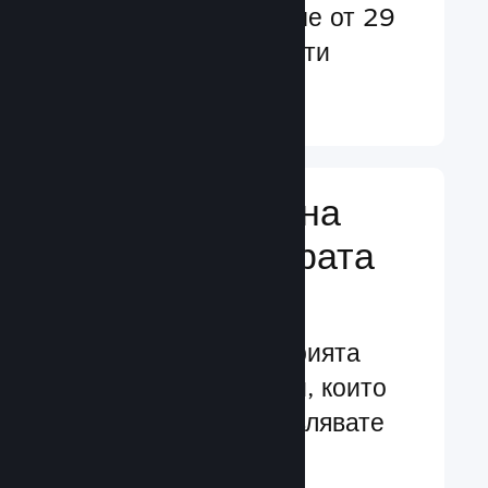
потребители в повече от 29
езика и над 35 валути
Научете още ↓
Управляване на
бизнеса за играта
Ви
Водещите в индустрията
бизнес инструменти, които
Ви помагат да управлявате
своята игра