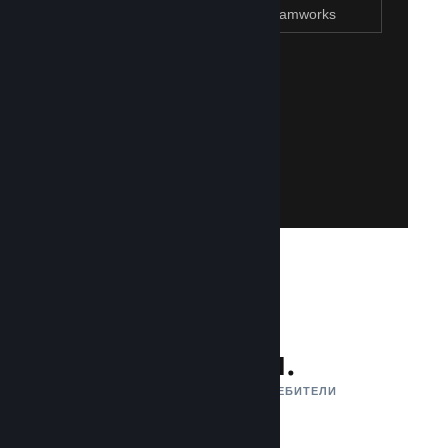
Присъединяване към Steamworks
Създаване на Steam акаунт
Създаването на такъв е лесно и безплатно!
акаунт. Не разполагате със Steam акаунт?
влезете със своя съществуваш Steam
Имайте достъп до Steamworks, като
Присъединяване към Steamworks
132 млн.
АКТИВНИ МЕСЕЧНИ ПОТРЕБИТЕЛИ