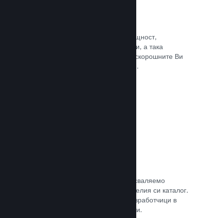
Събития и анонси
Поддържайте контакт със своята общност,
използвайки вградените инструменти, а така
играчите винаги ще са в крак с най-скорошните Ви
събития, дейности и характеристики.
Прочете документацията →
Игрални комплекти
Комбинирайте играта си с нейното сваляемо
съдържание или окомплектовайте целия си каталог.
Или пък си съдействайте с други разработчици в
създаването на тематични комплекти.