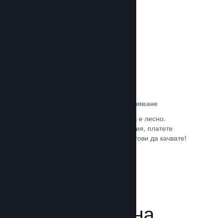
потребители.
Прочете документацията →
Лесна регистрация и разпространяване
Подаването на играта Ви към Steam е лесно.
Попълнете дигиталната документация, платете
малка такса за приложение и сте готови да качвате!
Прочете документацията →
Управляване на