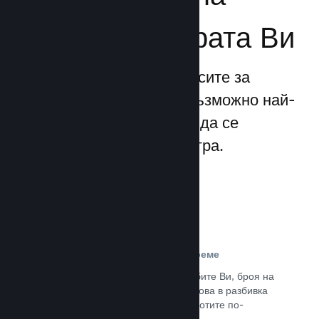
бизнеса за играта Ви
Steamworks прави процесите за
излизане и управление възможно най-
прости, позволявайки Ви да се
фокусирате над своята игра.
Данни за продажбите в реално време
Доклади в реално време за продажбите Ви, броя на
играчите и пожелаванията. Всичко това в разбивка
по региони, позволявайки Ви да работите по-
интелигентно.