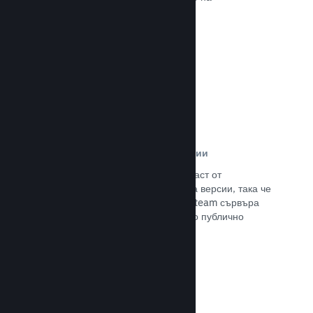
потенциалните си клиенти.
Прочете документацията →
Автоматизирани процеси за версии
Направете Steam автоматизирана част от
нормалния процес за изграждане на версии, така че
да поставите най-новия такава на Steam сървъра
за вътрешно бета изпитание и лесно публично
излизане.
Прочете документацията →