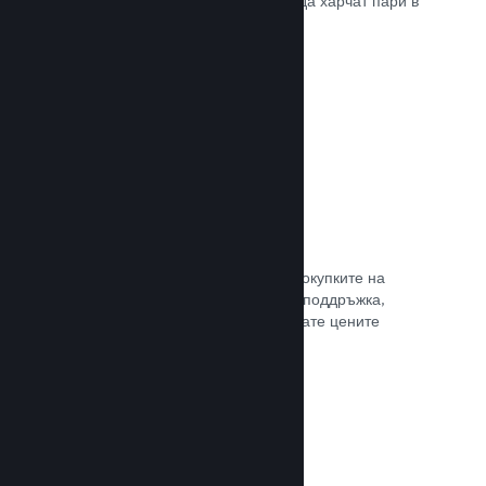
добрите начини, по които играчите да харчат пари в
различни страни по света.
Прочете документацията →
Ценообразуване в 35+ валути
Локализираните валути улесняват покупките на
клиентите. Разполагаме с вградена поддръжка,
която да Ви помогне да конфигурирате цените
правилно за всеки регион.
Прочете документацията →