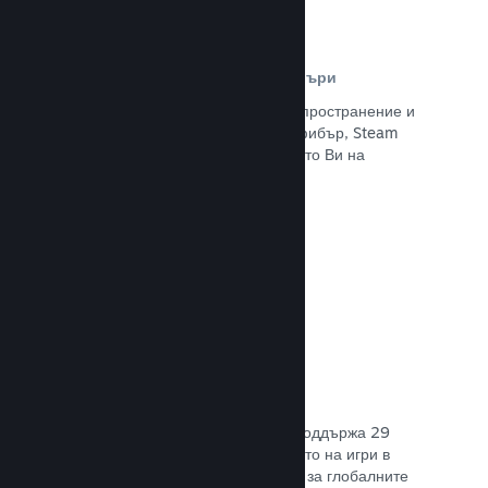
Разпространителна мрежа и сървъри
С над 400 световни сървъри за разпространение и
вътрешна инфраструктура от 1 TB фибър, Steam
може бързо да предостави заглавието Ви на
играчите навсякъде по света.
Прочете документацията →
29 поддържани езика
Steam клиентът е оптимизиран да поддържа 29
основни езика, правейки закупуването на игри в
Steam по-леснодостъпно и приятно за глобалните