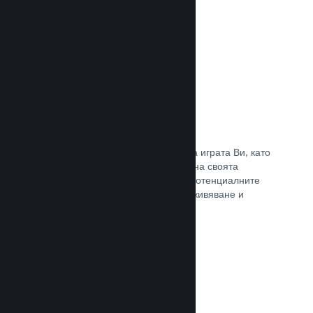
Прочете документацията →
Отличаване на предавания
Ангажирайте се с поддръжниците на играта Ви, като
директно отличавате излъчванията на своята
страница в Steam, предлагайки на потенциалните
купувачи преглед на игралното преживяване и
общността.
Прочете документацията →