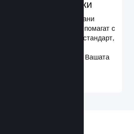
характеристики
Изпробвани и изпитани
структури, които Ви помагат с
лекота да добавяте стандарт,
чрез разширени
характеристики към Вашата
игра
Научете още ↓