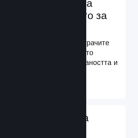
Подсилване на
преживяването за
играчите
Ориентирани към играчите
характеристики, които
увеличават ангажираността и
удовлетворението
Научете още ↓
Въвеждане на
игрални