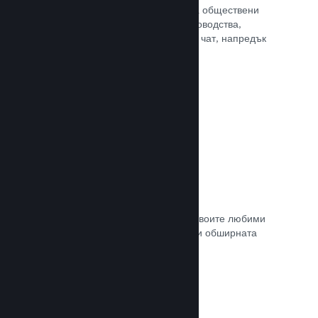
потребителите Ви достъп до редица обществени
характеристики. Като например ръководства,
създадени от потребителите, Steam чат, напредък
за постиженията и още други.
Прочете документацията →
Незабавни снимки
Играчите могат лесно да споделят своите любими
моменти в играта Ви с приятели си и обширната
Steam общност.
Прочете документацията →