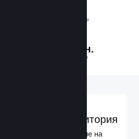
1 трлн.
ДНЕВНИ ИМПРЕСИИ
25.2 млн.
ИГРАЧИ НА ЛИНИЯ
Достигане до
глобална аудитория
Глобално обслужване на