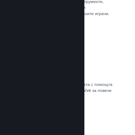
колкото е нужно. Сторете това с инструменти,
помагащи Ви лесно да анонсирате и
разпространявате обновления до своите играчи.
Прочете документацията →
Бърза мрежова инфраструктура
Канализирайте своя трафик в мрежата с помощта
на мрежовата инфраструктура на Valve за повече
стабилност, скорост и устойчивост.
Прочете документацията →