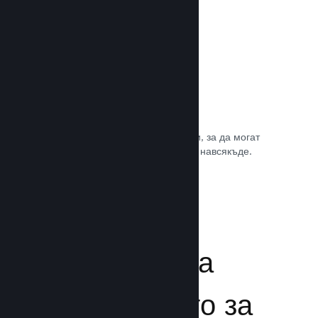
Игрални саундтракове
Продавайте саундтрака на играта си, за да могат
почитателите да му се наслаждават навсякъде.
Прочете документацията →
Подсилване на
преживяването за