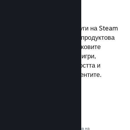
играчите
Уникалният набор от услуги на Steam
надхвърля стандартната продуктова
рамка, предлагана от пусковите
програми за компютърни игри,
увеличавайки ангажираността и
удовлетворението на клиентите.
Steam слой
Интерфейс в играта, който позволява на