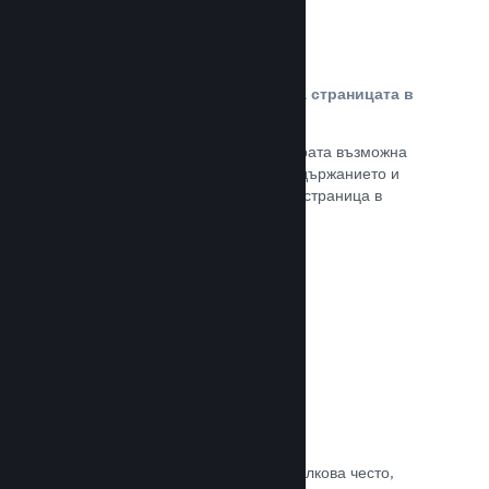
Персонализирано съдържание на страницата в
магазина
Представете своята игра в най-добрата възможна
светлина с пълен контрол върху съдържанието и
изображенията на продуктовата Ви страница в
магазина.
Прочете документацията →
Обновявайте, когато искате
Пускайте обновления всеки път и толкова често,