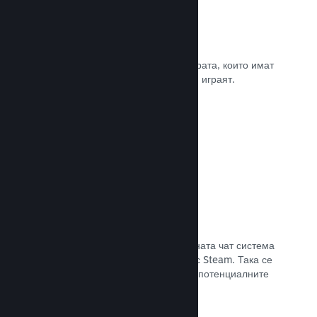
Рецензии
Игрите в Steam се рецензират от хората, които имат
най-голямо значение. Тези, които ги играят.
Прочете документацията →
Чат с приятели
Списъците с приятели и преработената чат система
поддържат играчите ангажирани със Steam. Така се
предлага още един начин, по който потенциалните
клиенти да открият играта Ви.
Прочете документацията →