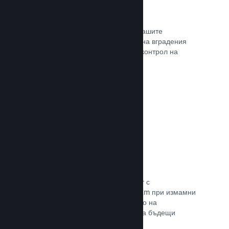
Проследяване на конверсиите
Проследявайте ефективността на Вашите
маркетингови кампании с помощта на вградения
анализ с UTM (системата Urchin за контрол на
трафика)
Прочете документацията →
Предотвратяване на измами
Вие и играчите Ви сте в безопасност с
автоматизираното боравене на Steam при измамни
покупки, а това включва анулирането на
съдържание и предотвратяването на бъдещи
злоупотреби.