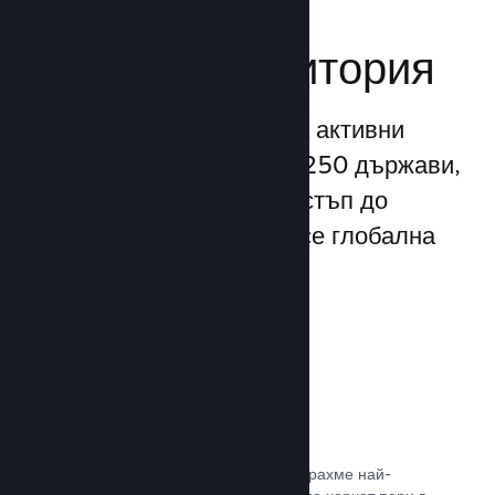
Достигане до
глобална аудитория
С повече от 132 милиона активни
потребители месечно от 250 държави,
Steam Ви предоставя достъп до
безспирно разрастваща се глобална
общност от играчи.
80+ платежни метода
Проучихме и безпроблемно интегрирахме най-