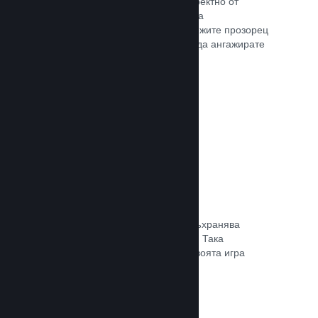
Излъчвайте своята игра на живо директно от
страницата Ви в магазина, така че да
популяризирате събития, да предложите прозорец
в игралната разработка или просто да ангажирате
общността си.
Прочете документацията →
Запазване в облака
Steam облакът може автоматично съхранява
запазени файлове на сървърите ни. Така
потребителите могат да подновят своята игра
независимо къде се намират.
Прочете документацията →