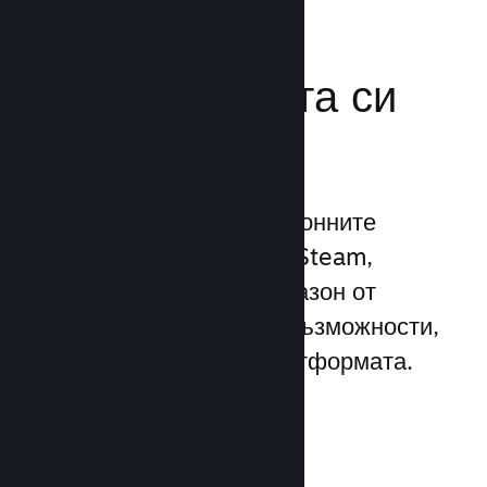
Усилете
маркетинговата си
мощ
Възползвайте се 1 трилионните
ежедневни импресии на Steam,
използвайки широк диапазон от
уникални маркетингови възможности,
вградени директно в платформата.