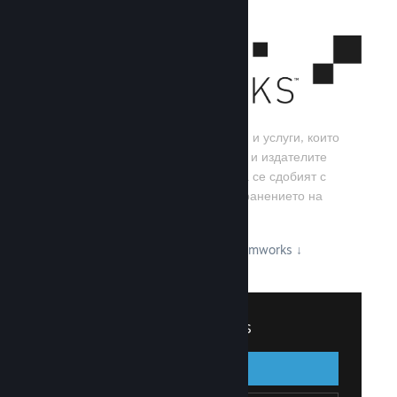
Steamworks е набор от инструменти и услуги, които
помагат на игралните разработчици и издателите
да изграждат своите игри, както и да се сдобият с
най-добрите резултати от разпространението на
заглавия в Steam.
Вижте какво може да предложи Steamworks
↓
Вписване в Steamworks
Вписване
Назад