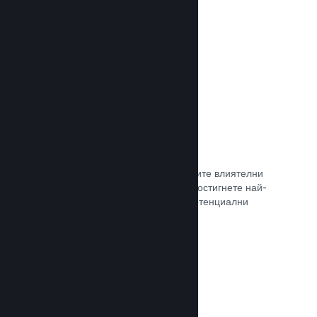
самостоятелно.
Прочете документацията →
Свръзка с куратор
Изведете своята игра пред правилните влиятелни
лица и Steam куратори, така че да достигнете най-
голямата възможна аудитория от потенциални
клиенти.
Прочете документацията →