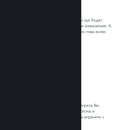
Списъци с желания
Играчите, които пожелават играта Ви ще бъдат
известени, щом тя излезе или получи намаление. А
Вие ще се сдобивате с данни относно това колко
играчи са заинтересовани.
Прочете документацията →
Steam „Ранен достъп“
Позволете на общността да изпита играта Ви,
докато все още е в процес на разработка и
задавайте безопасно очакванията на играчите с
директни отзиви от тях.