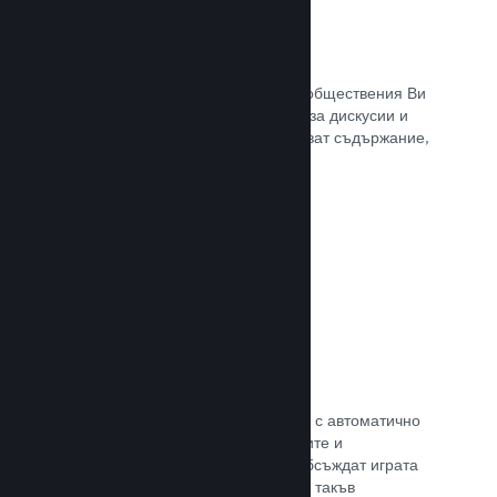
Обществен център
Почитателите могат да се сбират в обществения Ви
център. Вградената отправна точка за дискусии и
новини. А самите те могат да създават съдържание,
което подобрява играта Ви.
Прочете документацията →
Форуми
Общественият Ви център разполага с автоматично
създаден форум, където почитателите и
потенциалните купувачи могат да обсъждат играта
Ви. Не е нужно Вие да установявате такъв