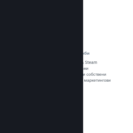
Прочете документацията →
Отстъпки и събития за разпродажби
Участвайте в обичайните събития за Steam
разпродажби, общодостъпни за всички
разработчици, или провеждайте свои собствени
отстъпки, съответстващи на Вашите маркетингови
нужди.
Прочете документацията →