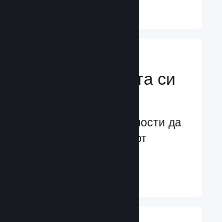
Научете още ↓
Усилете
маркетинговата си
мощ
Безконечни възможности да
бъдете забелязани от
потенциални играчи
Научете още ↓