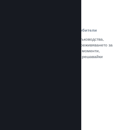
Ръководства, създадени от потребители
Почитателите могат да публикуват ръководства,
така че да задълбочат и подобрят преживяването за
останалите, отличавайки интересни моменти,
обяснявайки сложни икономики или решавайки
пъзели.
Прочете документацията →
Излъчвания на живо