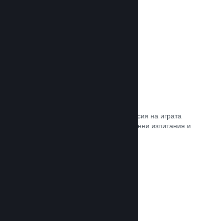
Прочете документацията →
Steam „Игрално изпитание“
По желание открийте достъп до версия на играта
Ви, специално предназначена за ранни изпитания и
отзиви от играчите.
Прочете документацията →