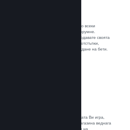
Steam ключове
Поднесе своята игра на клиентите по всеки
възможен начин, който може да Ви хрумне.
Използвайте ключове, така че да продавате своята
игра в магазини на дребно, пускате отстъпки,
оферти с комплекти или при провеждане на бети.
Прочете документацията →
Страници „Очаквайте скоро“
Натрупайте вълнение за предстоящата Ви игра,
като пуснете своята страницата в магазина веднага
щом имате нещо, което да покажете на