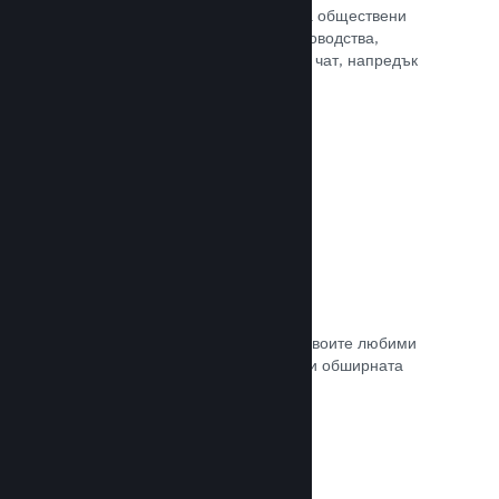
потребителите Ви достъп до редица обществени
характеристики. Като например ръководства,
създадени от потребителите, Steam чат, напредък
за постиженията и още други.
Прочете документацията →
Незабавни снимки
Играчите могат лесно да споделят своите любими
моменти в играта Ви с приятели си и обширната
Steam общност.
Прочете документацията →