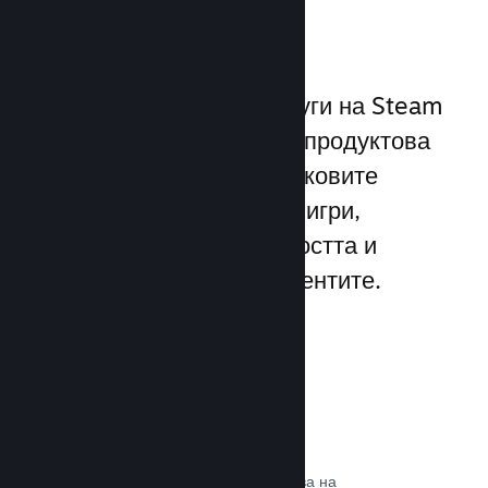
играчите
Уникалният набор от услуги на Steam
надхвърля стандартната продуктова
рамка, предлагана от пусковите
програми за компютърни игри,
увеличавайки ангажираността и
удовлетворението на клиентите.
Steam слой
Интерфейс в играта, който позволява на