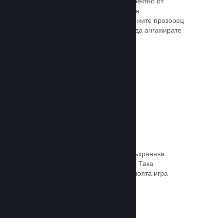
Излъчвайте своята игра на живо директно от
страницата Ви в магазина, така че да
популяризирате събития, да предложите прозорец
в игралната разработка или просто да ангажирате
общността си.
Прочете документацията →
Запазване в облака
Steam облакът може автоматично съхранява
запазени файлове на сървърите ни. Така
потребителите могат да подновят своята игра
независимо къде се намират.
Прочете документацията →