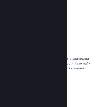
самостоятелно.
Прочете документацията →
Свръзка с куратор
Изведете своята игра пред правилните влиятелни
лица и Steam куратори, така че да достигнете най-
голямата възможна аудитория от потенциални
клиенти.
Прочете документацията →