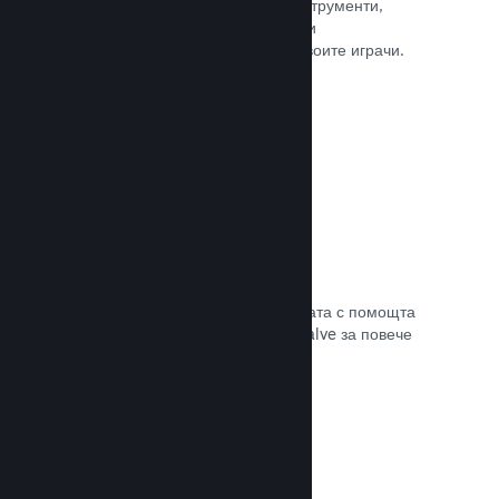
колкото е нужно. Сторете това с инструменти,
помагащи Ви лесно да анонсирате и
разпространявате обновления до своите играчи.
Прочете документацията →
Бърза мрежова инфраструктура
Канализирайте своя трафик в мрежата с помощта
на мрежовата инфраструктура на Valve за повече
стабилност, скорост и устойчивост.
Прочете документацията →