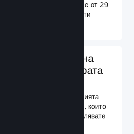
потребители в повече от 29
езика и над 35 валути
Научете още ↓
Управляване на
бизнеса за играта
Ви
Водещите в индустрията
бизнес инструменти, които
Ви помагат да управлявате
своята игра