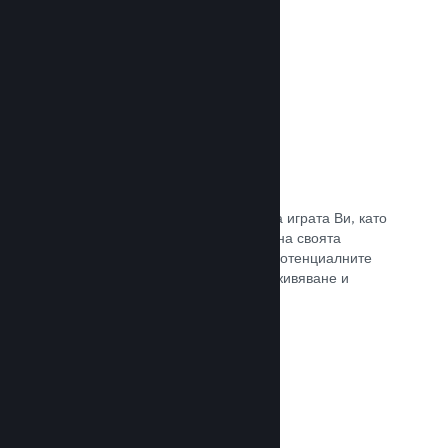
Прочете документацията →
Отличаване на предавания
Ангажирайте се с поддръжниците на играта Ви, като
директно отличавате излъчванията на своята
страница в Steam, предлагайки на потенциалните
купувачи преглед на игралното преживяване и
общността.
Прочете документацията →