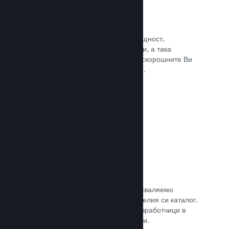
Събития и анонси
Поддържайте контакт със своята общност,
използвайки вградените инструменти, а така
играчите винаги ще са в крак с най-скорошните Ви
събития, дейности и характеристики.
Прочете документацията →
Игрални комплекти
Комбинирайте играта си с нейното сваляемо
съдържание или окомплектовайте целия си каталог.
Или пък си съдействайте с други разработчици в
създаването на тематични комплекти.