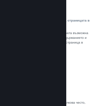
Персонализирано съдържание на страницата в
магазина
Представете своята игра в най-добрата възможна
светлина с пълен контрол върху съдържанието и
изображенията на продуктовата Ви страница в
магазина.
Прочете документацията →
Обновявайте, когато искате
Пускайте обновления всеки път и толкова често,