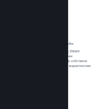
Прочете документацията →
Отстъпки и събития за разпродажби
Участвайте в обичайните събития за Steam
разпродажби, общодостъпни за всички
разработчици, или провеждайте свои собствени
отстъпки, съответстващи на Вашите маркетингови
нужди.
Прочете документацията →