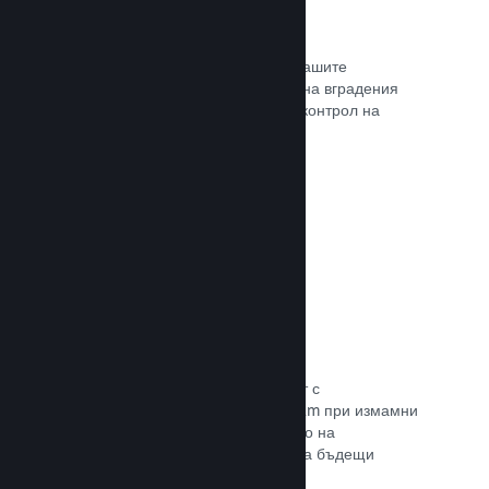
Проследяване на конверсиите
Проследявайте ефективността на Вашите
маркетингови кампании с помощта на вградения
анализ с UTM (системата Urchin за контрол на
трафика)
Прочете документацията →
Предотвратяване на измами
Вие и играчите Ви сте в безопасност с
автоматизираното боравене на Steam при измамни
покупки, а това включва анулирането на
съдържание и предотвратяването на бъдещи
злоупотреби.