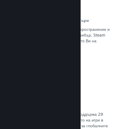
Разпространителна мрежа и сървъри
С над 400 световни сървъри за разпространение и
вътрешна инфраструктура от 1 TB фибър, Steam
може бързо да предостави заглавието Ви на
играчите навсякъде по света.
Прочете документацията →
29 поддържани езика
Steam клиентът е оптимизиран да поддържа 29
основни езика, правейки закупуването на игри в
Steam по-леснодостъпно и приятно за глобалните