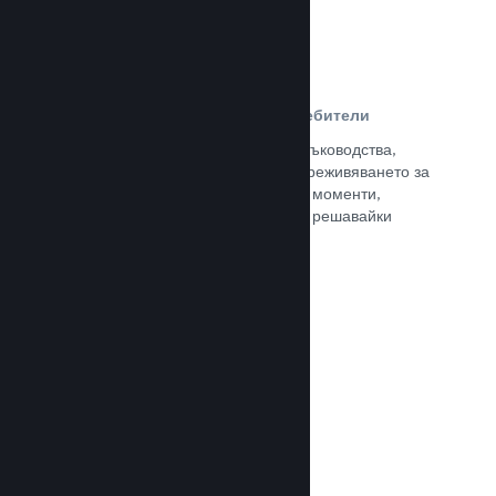
Ръководства, създадени от потребители
Почитателите могат да публикуват ръководства,
така че да задълбочат и подобрят преживяването за
останалите, отличавайки интересни моменти,
обяснявайки сложни икономики или решавайки
пъзели.
Прочете документацията →
Излъчвания на живо