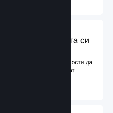
Научете още ↓
Усилете
маркетинговата си
мощ
Безконечни възможности да
бъдете забелязани от
потенциални играчи
Научете още ↓