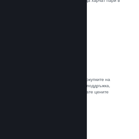
добрите начини, по които играчите да харчат пари в
различни страни по света.
Прочете документацията →
Ценообразуване в 35+ валути
Локализираните валути улесняват покупките на
клиентите. Разполагаме с вградена поддръжка,
която да Ви помогне да конфигурирате цените
правилно за всеки регион.
Прочете документацията →