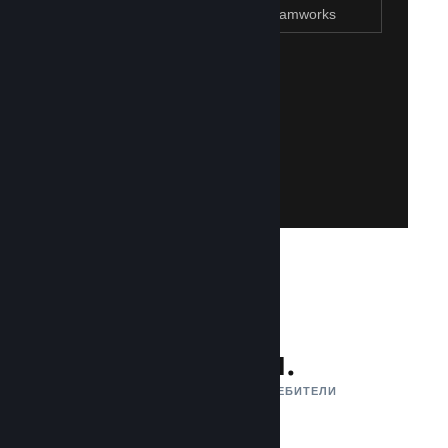
Присъединяване към Steamworks
Създаване на Steam акаунт
Създаването на такъв е лесно и безплатно!
акаунт. Не разполагате със Steam акаунт?
влезете със своя съществуваш Steam
Имайте достъп до Steamworks, като
Присъединяване към Steamworks
132 млн.
АКТИВНИ МЕСЕЧНИ ПОТРЕБИТЕЛИ