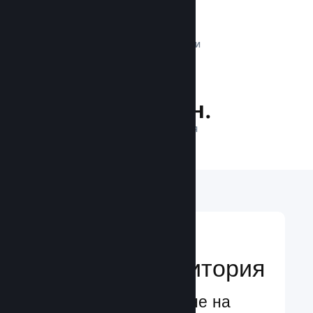
1 трлн.
ДНЕВНИ ИМПРЕСИИ
28.4 млн.
ИГРАЧИ НА ЛИНИЯ
Достигане до
глобална аудитория
Глобално обслужване на