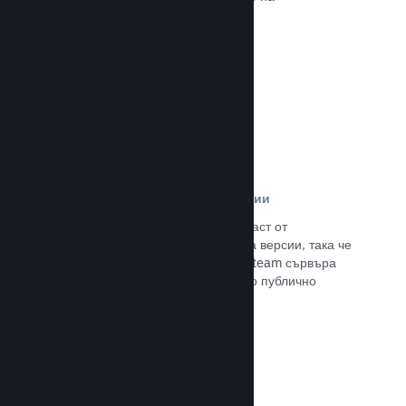
потенциалните си клиенти.
Прочете документацията →
Автоматизирани процеси за версии
Направете Steam автоматизирана част от
нормалния процес за изграждане на версии, така че
да поставите най-новия такава на Steam сървъра
за вътрешно бета изпитание и лесно публично
излизане.
Прочете документацията →