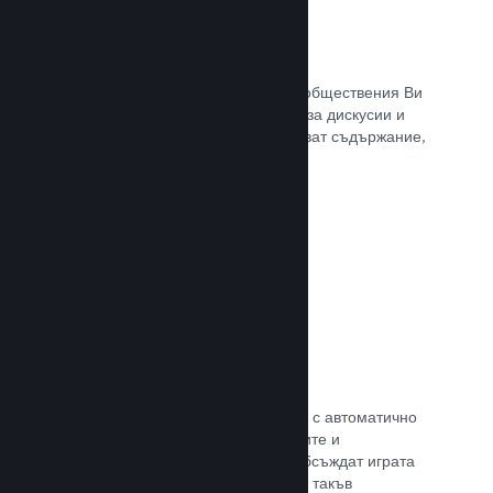
Обществен център
Почитателите могат да се сбират в обществения Ви
център. Вградената отправна точка за дискусии и
новини. А самите те могат да създават съдържание,
което подобрява играта Ви.
Прочете документацията →
Форуми
Общественият Ви център разполага с автоматично
създаден форум, където почитателите и
потенциалните купувачи могат да обсъждат играта
Ви. Не е нужно Вие да установявате такъв