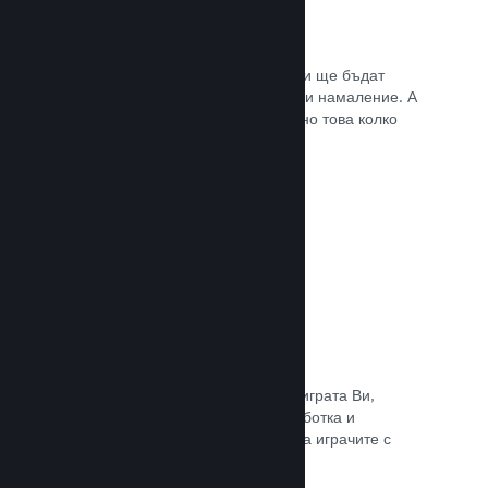
Списъци с желания
Играчите, които пожелават играта Ви ще бъдат
известени, щом тя излезе или получи намаление. А
Вие ще се сдобивате с данни относно това колко
играчи са заинтересовани.
Прочете документацията →
Steam „Ранен достъп“
Позволете на общността да изпита играта Ви,
докато все още е в процес на разработка и
задавайте безопасно очакванията на играчите с
директни отзиви от тях.