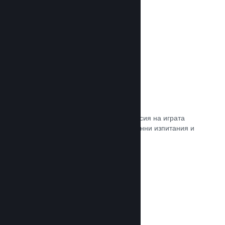
Прочете документацията →
Steam „Игрално изпитание“
По желание открийте достъп до версия на играта
Ви, специално предназначена за ранни изпитания и
отзиви от играчите.
Прочете документацията →