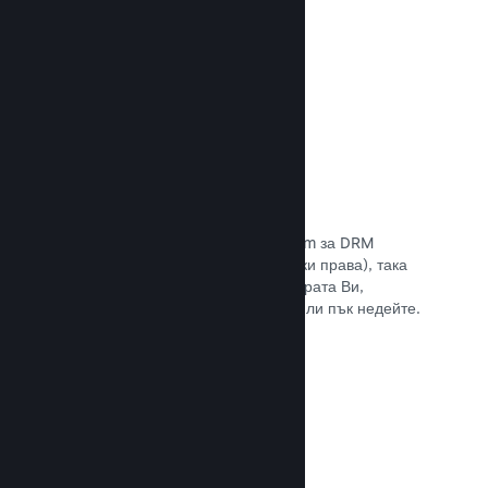
Прочете документацията →
Антипиратски/DRM опции
Използвайте инструментите на Steam за DRM
(управление на дигиталните авторски права), така
че да намалите пиратските копия играта Ви,
въведете свое собствено решение или пък недейте.
Изборът е Ваш.
Прочете документацията →