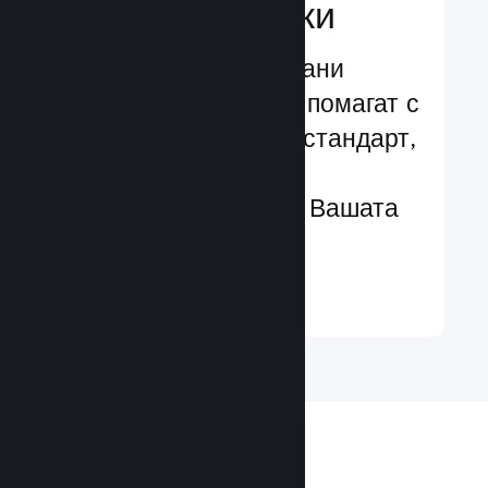
характеристики
Изпробвани и изпитани
структури, които Ви помагат с
лекота да добавяте стандарт,
чрез разширени
характеристики към Вашата
игра
Научете още ↓