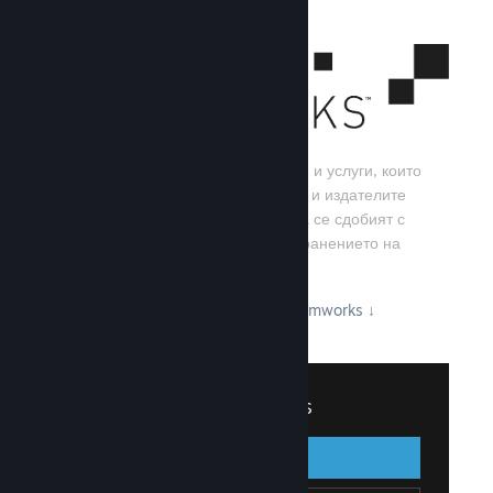
Steamworks е набор от инструменти и услуги, които
помагат на игралните разработчици и издателите
да изграждат своите игри, както и да се сдобият с
най-добрите резултати от разпространението на
заглавия в Steam.
Вижте какво може да предложи Steamworks
↓
Вписване в Steamworks
Вписване
Назад