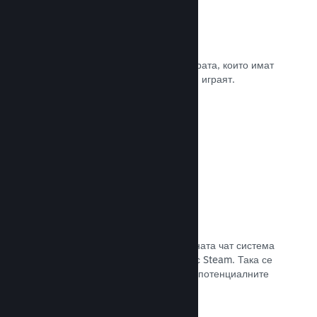
Рецензии
Игрите в Steam се рецензират от хората, които имат
най-голямо значение. Тези, които ги играят.
Прочете документацията →
Чат с приятели
Списъците с приятели и преработената чат система
поддържат играчите ангажирани със Steam. Така се
предлага още един начин, по който потенциалните
клиенти да открият играта Ви.
Прочете документацията →