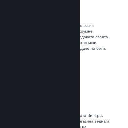
Steam ключове
Поднесе своята игра на клиентите по всеки
възможен начин, който може да Ви хрумне.
Използвайте ключове, така че да продавате своята
игра в магазини на дребно, пускате отстъпки,
оферти с комплекти или при провеждане на бети.
Прочете документацията →
Страници „Очаквайте скоро“
Натрупайте вълнение за предстоящата Ви игра,
като пуснете своята страницата в магазина веднага
щом имате нещо, което да покажете на