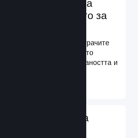
Подсилване на
преживяването за
играчите
Ориентирани към играчите
характеристики, които
увеличават ангажираността и
удовлетворението
Научете още ↓
Въвеждане на
игрални