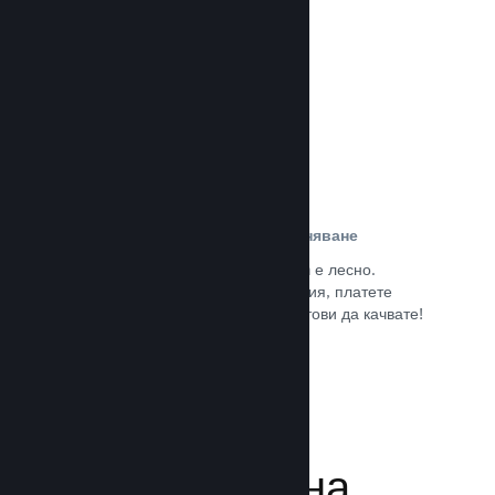
потребители.
Прочете документацията →
Лесна регистрация и разпространяване
Подаването на играта Ви към Steam е лесно.
Попълнете дигиталната документация, платете
малка такса за приложение и сте готови да качвате!
Прочете документацията →
Управляване на