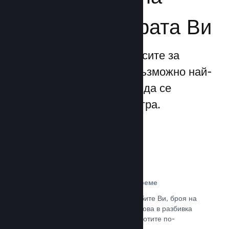
бизнеса за играта Ви
Steamworks прави процесите за
излизане и управление възможно най-
прости, позволявайки Ви да се
фокусирате над своята игра.
Данни за продажбите в реално време
Доклади в реално време за продажбите Ви, броя на
играчите и пожелаванията. Всичко това в разбивка
по региони, позволявайки Ви да работите по-
интелигентно.