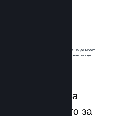
Игрални саундтракове
Продавайте саундтрака на играта си, за да могат
почитателите да му се наслаждават навсякъде.
Прочете документацията →
Подсилване на
преживяването за