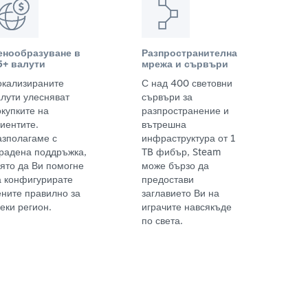
енообразуване в
Разпространителна
5+ валути
мрежа и сървъри
окализираните
С над 400 световни
алути улесняват
сървъри за
окупките на
разпространение и
иентите.
вътрешна
азполагаме с
инфраструктура от 1
градена поддръжка,
TB фибър, Steam
оято да Ви помогне
може бързо да
а конфигурирате
предостави
ените правилно за
заглавието Ви на
еки регион.
играчите навсякъде
по света.