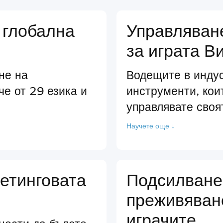
 глобална
Управляван
за играта В
не на
Водещите в инду
че от 29 езика и
инструменти, кои
управлявате своя
Научете още ↓
етинговата
Подсилване
преживяван
играчите