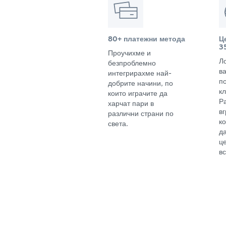
80+ платежни метода
Ц
3
Проучихме и
Л
безпроблемно
в
интегрирахме най-
п
добрите начини, по
кл
които играчите да
Р
харчат пари в
в
различни страни по
к
света.
д
ц
вс