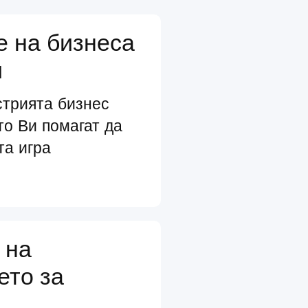
е на бизнеса
и
стрията бизнес
то Ви помагат да
та игра
 на
ето за