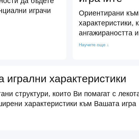
ности да бъдете
нциални играчи
Ориентирани към
характеристики, 
ангажираността и
Научете още ↓
 игрални характеристики
ани структури, които Ви помагат с лекот
ширени характеристики към Вашата игра