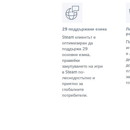
29 поддържани езика
Л
р
Steam клиентът е
П
оптимизиран да
и
поддържа 29
е
основни езика,
д
правейки
д
закупуването на игри
п
в Steam по-
з
леснодостъпно и
го
приятно за
глобалните
потребители.