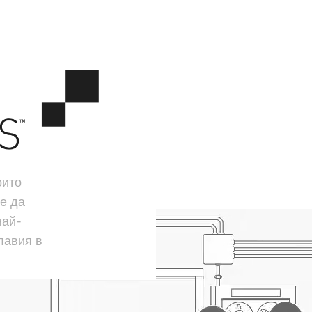
оито
е да
най-
лавия в