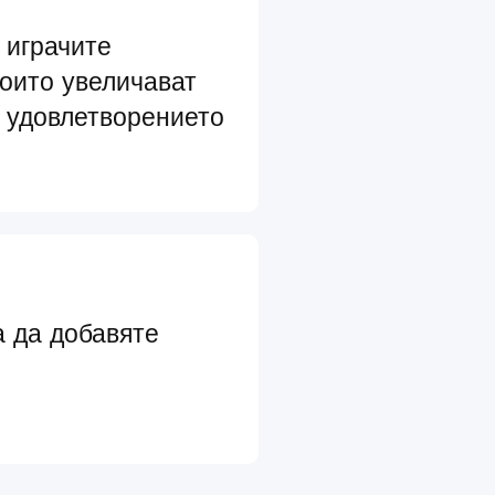
 играчите
които увеличават
 удовлетворението
а да добавяте