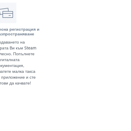
есна регистрация и
азпространяване
одаването на
грата Ви към Steam
 лесно. Попълнете
игиталната
окументация,
латете малка такса
а приложение и сте
тови да качвате!