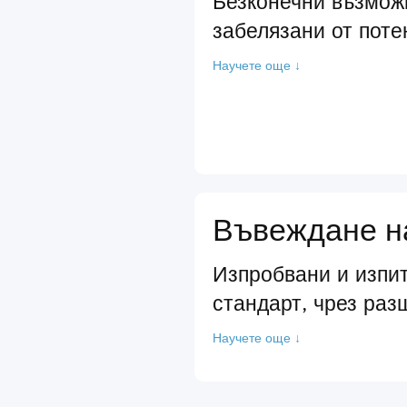
Безконечни възмож
забелязани от поте
Научете още ↓
Въвеждане на
Изпробвани и изпит
стандарт, чрез раз
Научете още ↓