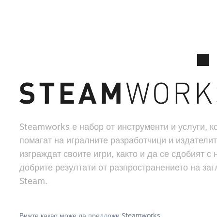
Steamworks е набор от инструменти и услуги, к
помагат на игралните разработчици и издателит
изграждат своите игри, както и да се сдобият с 
добрите резултати от разпространението на заг
Steam.
Вижте какво може да предложи Steamworks