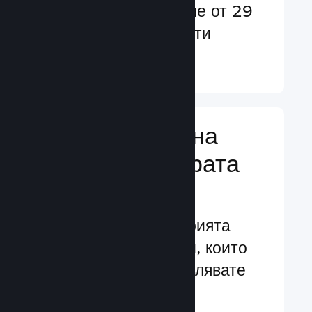
потребители в повече от 29
езика и над 35 валути
Научете още ↓
Управляване на
бизнеса за играта
Ви
Водещите в индустрията
бизнес инструменти, които
Ви помагат да управлявате
своята игра