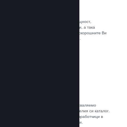
Събития и анонси
Поддържайте контакт със своята общност,
използвайки вградените инструменти, а така
играчите винаги ще са в крак с най-скорошните Ви
събития, дейности и характеристики.
Прочете документацията →
Игрални комплекти
Комбинирайте играта си с нейното сваляемо
съдържание или окомплектовайте целия си каталог.
Или пък си съдействайте с други разработчици в
създаването на тематични комплекти.