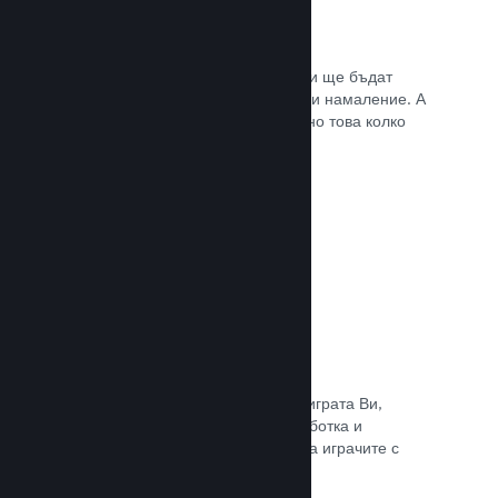
Списъци с желания
Играчите, които пожелават играта Ви ще бъдат
известени, щом тя излезе или получи намаление. А
Вие ще се сдобивате с данни относно това колко
играчи са заинтересовани.
Прочете документацията →
Steam „Ранен достъп“
Позволете на общността да изпита играта Ви,
докато все още е в процес на разработка и
задавайте безопасно очакванията на играчите с
директни отзиви от тях.