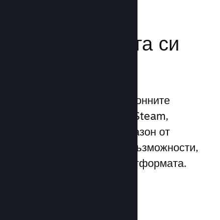
Усилете
маркетинговата си
мощ
Възползвайте се 1 трилионните
ежедневни импресии на Steam,
използвайки широк диапазон от
уникални маркетингови възможности,
вградени директно в платформата.