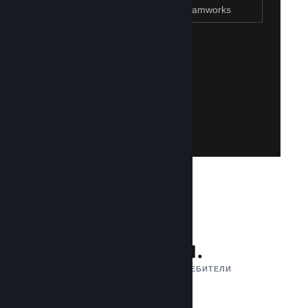
Присъединяване към Steamworks
Създаване на Steam акаунт
Създаването на такъв е лесно и безплатно!
акаунт. Не разполагате със Steam акаунт?
влезете със своя съществуваш Steam
Имайте достъп до Steamworks, като
Присъединяване към Steamworks
132 млн.
АКТИВНИ МЕСЕЧНИ ПОТРЕБИТЕЛИ