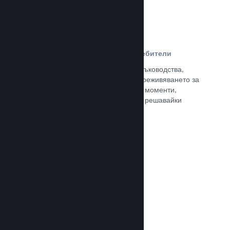
Ръководства, създадени от потребители
Почитателите могат да публикуват ръководства,
така че да задълбочат и подобрят преживяването за
останалите, отличавайки интересни моменти,
обяснявайки сложни икономики или решавайки
пъзели.
Прочете документацията →
Излъчвания на живо