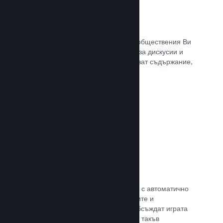
Обществен център
Почитателите могат да се сбират в обществения Ви
център. Вградената отправна точка за дискусии и
новини. А самите те могат да създават съдържание,
което подобрява играта Ви.
Прочете документацията →
Форуми
Общественият Ви център разполага с автоматично
създаден форум, където почитателите и
потенциалните купувачи могат да обсъждат играта
Ви. Не е нужно Вие да установявате такъв