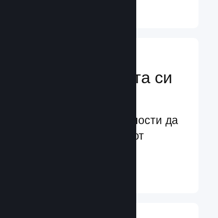
Научете още ↓
Усилете
маркетинговата си
мощ
Безконечни възможности да
бъдете забелязани от
потенциални играчи
Научете още ↓