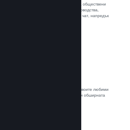
потребителите Ви достъп до редица обществени
характеристики. Като например ръководства,
създадени от потребителите, Steam чат, напредък
за постиженията и още други.
Прочете документацията →
Незабавни снимки
Играчите могат лесно да споделят своите любими
моменти в играта Ви с приятели си и обширната
Steam общност.
Прочете документацията →