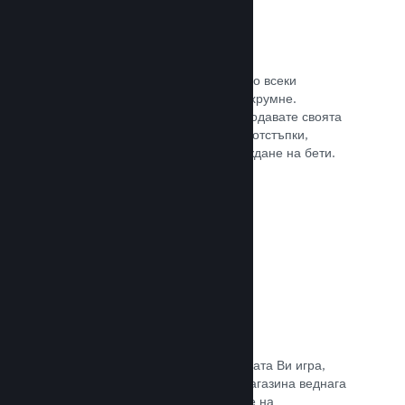
Steam ключове
Поднесе своята игра на клиентите по всеки
възможен начин, който може да Ви хрумне.
Използвайте ключове, така че да продавате своята
игра в магазини на дребно, пускате отстъпки,
оферти с комплекти или при провеждане на бети.
Прочете документацията →
Страници „Очаквайте скоро“
Натрупайте вълнение за предстоящата Ви игра,
като пуснете своята страницата в магазина веднага
щом имате нещо, което да покажете на