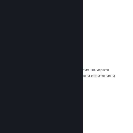
Прочете документацията →
Steam „Игрално изпитание“
По желание открийте достъп до версия на играта
Ви, специално предназначена за ранни изпитания и
отзиви от играчите.
Прочете документацията →