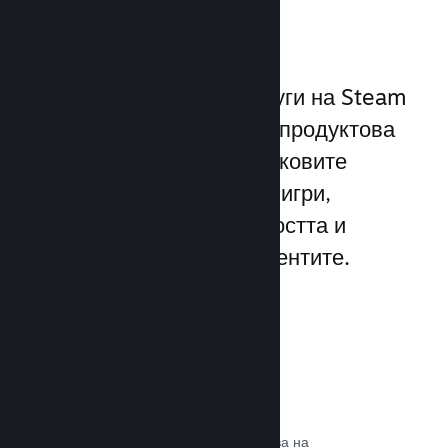
играчите
Уникалният набор от услуги на Steam
надхвърля стандартната продуктова
рамка, предлагана от пусковите
програми за компютърни игри,
увеличавайки ангажираността и
удовлетворението на клиентите.
Steam слой
Интерфейс в играта, който позволява на