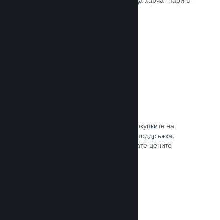
добрите начини, по които играчите да харчат пари в
различни страни по света.
Прочете документацията →
Ценообразуване в 35+ валути
Локализираните валути улесняват покупките на
клиентите. Разполагаме с вградена поддръжка,
която да Ви помогне да конфигурирате цените
правилно за всеки регион.
Прочете документацията →