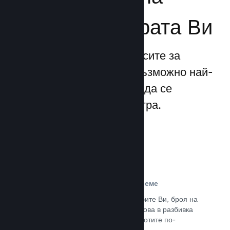
бизнеса за играта Ви
Steamworks прави процесите за
излизане и управление възможно най-
прости, позволявайки Ви да се
фокусирате над своята игра.
Данни за продажбите в реално време
Доклади в реално време за продажбите Ви, броя на
играчите и пожелаванията. Всичко това в разбивка
по региони, позволявайки Ви да работите по-
интелигентно.