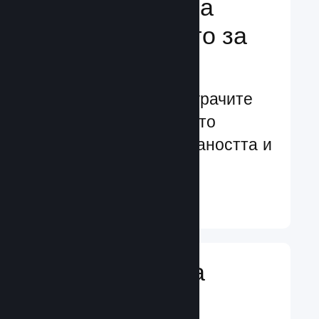
Подсилване на
преживяването за
играчите
Ориентирани към играчите
характеристики, които
увеличават ангажираността и
удовлетворението
Научете още ↓
Въвеждане на
игрални