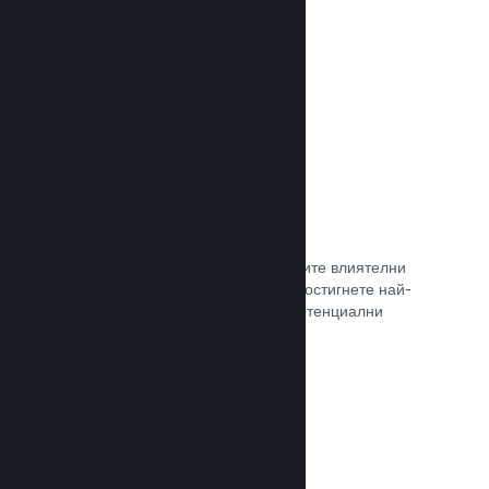
самостоятелно.
Прочете документацията →
Свръзка с куратор
Изведете своята игра пред правилните влиятелни
лица и Steam куратори, така че да достигнете най-
голямата възможна аудитория от потенциални
клиенти.
Прочете документацията →