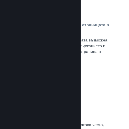
Персонализирано съдържание на страницата в
магазина
Представете своята игра в най-добрата възможна
светлина с пълен контрол върху съдържанието и
изображенията на продуктовата Ви страница в
магазина.
Прочете документацията →
Обновявайте, когато искате
Пускайте обновления всеки път и толкова често,