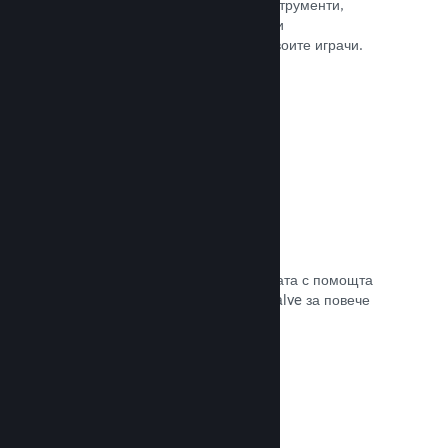
колкото е нужно. Сторете това с инструменти,
помагащи Ви лесно да анонсирате и
разпространявате обновления до своите играчи.
Прочете документацията →
Бърза мрежова инфраструктура
Канализирайте своя трафик в мрежата с помощта
на мрежовата инфраструктура на Valve за повече
стабилност, скорост и устойчивост.
Прочете документацията →