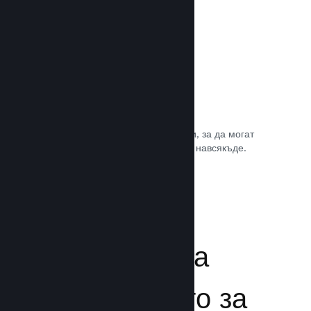
Игрални саундтракове
Продавайте саундтрака на играта си, за да могат
почитателите да му се наслаждават навсякъде.
Прочете документацията →
Подсилване на
преживяването за