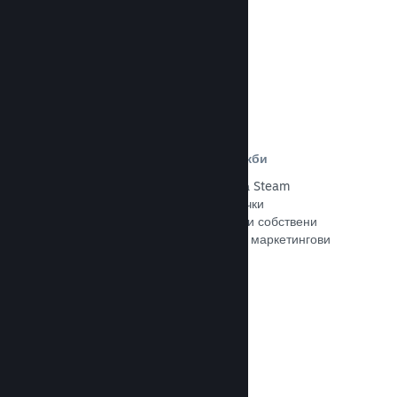
Прочете документацията →
Отстъпки и събития за разпродажби
Участвайте в обичайните събития за Steam
разпродажби, общодостъпни за всички
разработчици, или провеждайте свои собствени
отстъпки, съответстващи на Вашите маркетингови
нужди.
Прочете документацията →