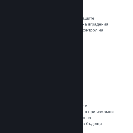
Проследяване на конверсиите
Проследявайте ефективността на Вашите
маркетингови кампании с помощта на вградения
анализ с UTM (системата Urchin за контрол на
трафика)
Прочете документацията →
Предотвратяване на измами
Вие и играчите Ви сте в безопасност с
автоматизираното боравене на Steam при измамни
покупки, а това включва анулирането на
съдържание и предотвратяването на бъдещи
злоупотреби.