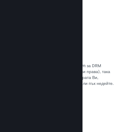
Прочете документацията →
Антипиратски/DRM опции
Използвайте инструментите на Steam за DRM
(управление на дигиталните авторски права), така
че да намалите пиратските копия играта Ви,
въведете свое собствено решение или пък недейте.
Изборът е Ваш.
Прочете документацията →