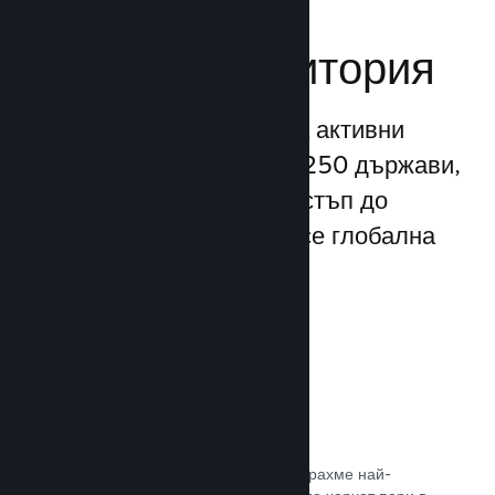
Достигане до
глобална аудитория
С повече от 132 милиона активни
потребители месечно от 250 държави,
Steam Ви предоставя достъп до
безспирно разрастваща се глобална
общност от играчи.
80+ платежни метода
Проучихме и безпроблемно интегрирахме най-