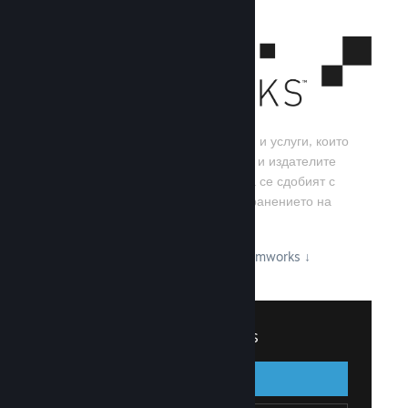
Steamworks е набор от инструменти и услуги, които
помагат на игралните разработчици и издателите
да изграждат своите игри, както и да се сдобият с
най-добрите резултати от разпространението на
заглавия в Steam.
Вижте какво може да предложи Steamworks
↓
Вписване в Steamworks
Вписване
Назад