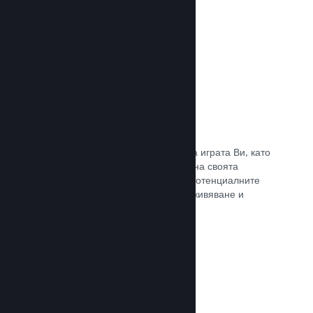
Прочете документацията →
Отличаване на предавания
Ангажирайте се с поддръжниците на играта Ви, като
директно отличавате излъчванията на своята
страница в Steam, предлагайки на потенциалните
купувачи преглед на игралното преживяване и
общността.
Прочете документацията →