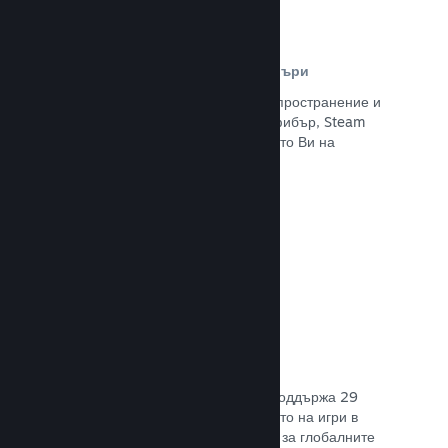
Разпространителна мрежа и сървъри
С над 400 световни сървъри за разпространение и
вътрешна инфраструктура от 1 TB фибър, Steam
може бързо да предостави заглавието Ви на
играчите навсякъде по света.
Прочете документацията →
29 поддържани езика
Steam клиентът е оптимизиран да поддържа 29
основни езика, правейки закупуването на игри в
Steam по-леснодостъпно и приятно за глобалните