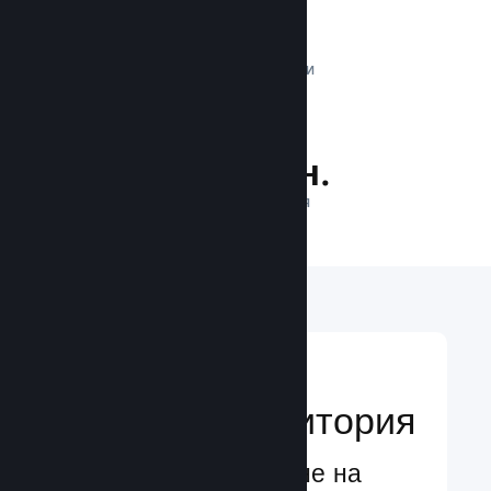
1 трлн.
ДНЕВНИ ИМПРЕСИИ
32.3 млн.
ИГРАЧИ НА ЛИНИЯ
Достигане до
глобална аудитория
Глобално обслужване на