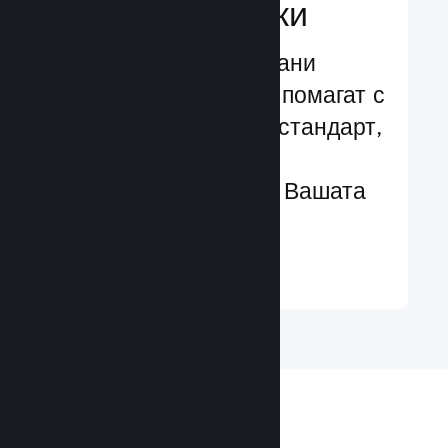
характеристики
Изпробвани и изпитани
структури, които Ви помагат с
лекота да добавяте стандарт,
чрез разширени
характеристики към Вашата
игра
Научете още ↓