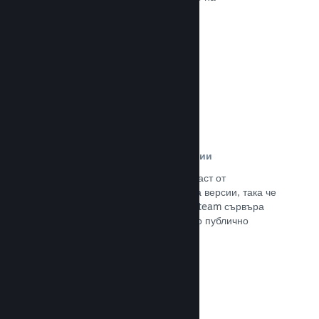
потенциалните си клиенти.
Прочете документацията →
Автоматизирани процеси за версии
Направете Steam автоматизирана част от
нормалния процес за изграждане на версии, така че
да поставите най-новия такава на Steam сървъра
за вътрешно бета изпитание и лесно публично
излизане.
Прочете документацията →