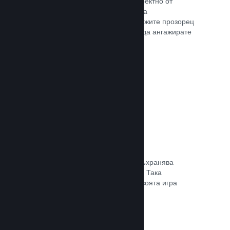
Излъчвайте своята игра на живо директно от
страницата Ви в магазина, така че да
популяризирате събития, да предложите прозорец
в игралната разработка или просто да ангажирате
общността си.
Прочете документацията →
Запазване в облака
Steam облакът може автоматично съхранява
запазени файлове на сървърите ни. Така
потребителите могат да подновят своята игра
независимо къде се намират.
Прочете документацията →