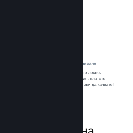
потребители.
Прочете документацията →
Лесна регистрация и разпространяване
Подаването на играта Ви към Steam е лесно.
Попълнете дигиталната документация, платете
малка такса за приложение и сте готови да качвате!
Прочете документацията →
Управляване на