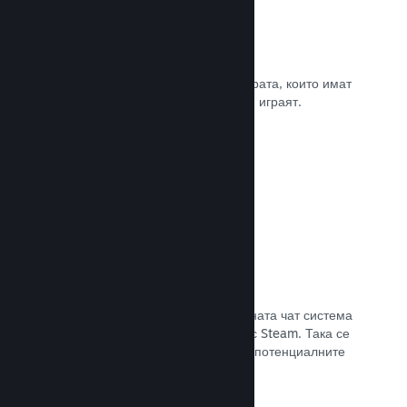
Рецензии
Игрите в Steam се рецензират от хората, които имат
най-голямо значение. Тези, които ги играят.
Прочете документацията →
Чат с приятели
Списъците с приятели и преработената чат система
поддържат играчите ангажирани със Steam. Така се
предлага още един начин, по който потенциалните
клиенти да открият играта Ви.
Прочете документацията →