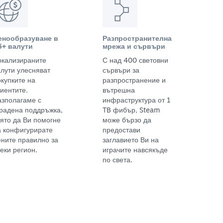
енообразуване в
Разпространителна
5+ валути
мрежа и сървъри
окализираните
С над 400 световни
алути улесняват
сървъри за
окупките на
разпространение и
иентите.
вътрешна
азполагаме с
инфраструктура от 1
градена поддръжка,
TB фибър, Steam
оято да Ви помогне
може бързо да
а конфигурирате
предостави
ените правилно за
заглавието Ви на
еки регион.
играчите навсякъде
по света.