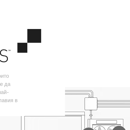
оито
е да
най-
лавия в