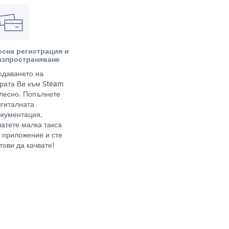
есна регистрация и
азпространяване
одаването на
грата Ви към Steam
 лесно. Попълнете
игиталната
окументация,
латете малка такса
а приложение и сте
тови да качвате!