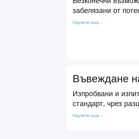
Безконечни възмож
забелязани от поте
Научете още ↓
Въвеждане на
Изпробвани и изпит
стандарт, чрез раз
Научете още ↓