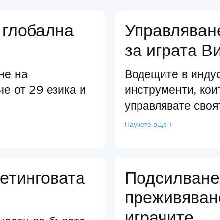
 глобална
Управляван
за играта В
не на
Водещите в инду
че от 29 езика и
инструменти, кои
управлявате своя
Научете още ↓
етинговата
Подсилване
преживяван
играчите