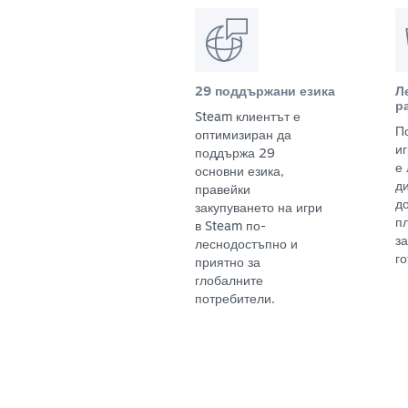
29 поддържани езика
Л
р
Steam клиентът е
П
оптимизиран да
и
поддържа 29
е
основни езика,
д
правейки
д
закупуването на игри
п
в Steam по-
з
леснодостъпно и
го
приятно за
глобалните
потребители.