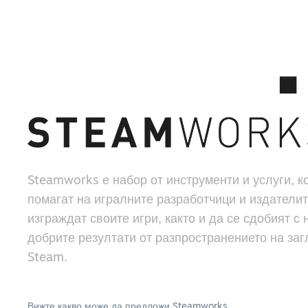
Steamworks е набор от инструменти и услуги, к
помагат на игралните разработчици и издателит
изграждат своите игри, както и да се сдобият с 
добрите резултати от разпространението на заг
Steam.
Вижте какво може да предложи Steamworks