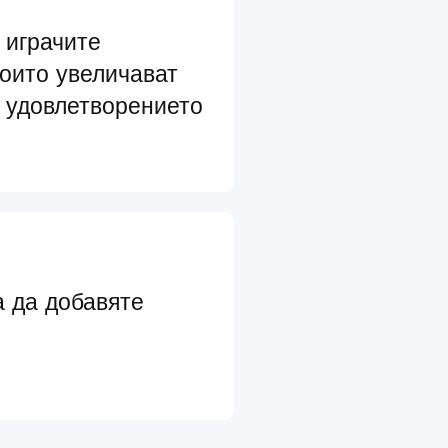
 играчите
които увеличават
 удовлетворението
а да добавяте