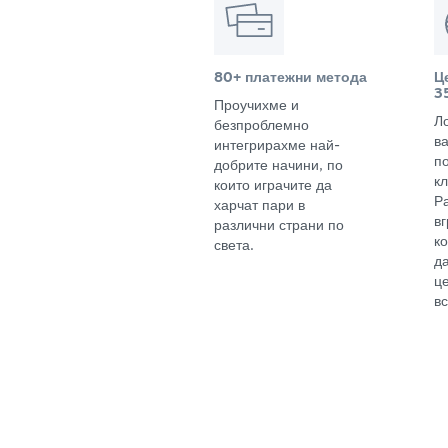
80+ платежни метода
Ц
3
Проучихме и
Л
безпроблемно
в
интегрирахме най-
п
добрите начини, по
кл
които играчите да
Р
харчат пари в
в
различни страни по
к
света.
д
ц
вс