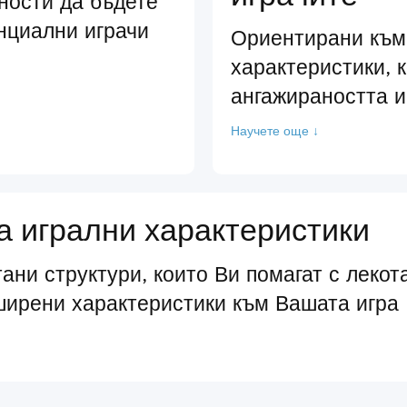
ности да бъдете
нциални играчи
Ориентирани към
характеристики, 
ангажираността и
Научете още ↓
 игрални характеристики
ани структури, които Ви помагат с лекот
ширени характеристики към Вашата игра