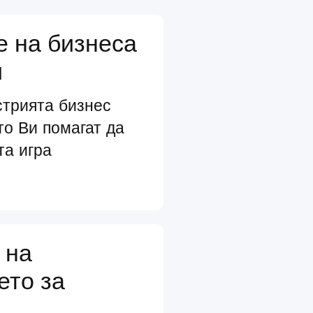
е на бизнеса
и
стрията бизнес
то Ви помагат да
та игра
 на
ето за