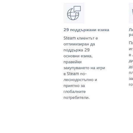
29 поддържани езика
Л
р
Steam клиентът е
П
оптимизиран да
и
поддържа 29
е
основни езика,
д
правейки
д
закупуването на игри
п
в Steam по-
з
леснодостъпно и
го
приятно за
глобалните
потребители.