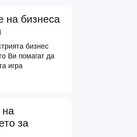
е на бизнеса
и
стрията бизнес
то Ви помагат да
та игра
 на
ето за