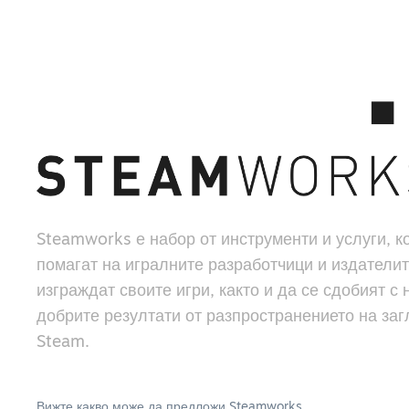
Steamworks е набор от инструменти и услуги, к
помагат на игралните разработчици и издателит
изграждат своите игри, както и да се сдобият с 
добрите резултати от разпространението на заг
Steam.
Вижте какво може да предложи Steamworks