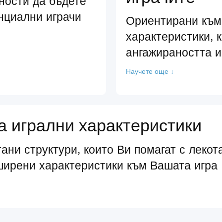
ности да бъдете
нциални играчи
Ориентирани към
характеристики, 
ангажираността и
Научете още ↓
 игрални характеристики
ани структури, които Ви помагат с лекот
ширени характеристики към Вашата игра