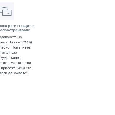
есна регистрация и
азпространяване
одаването на
грата Ви към Steam
 лесно. Попълнете
игиталната
окументация,
латете малка такса
а приложение и сте
тови да качвате!