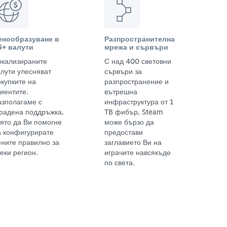
енообразуване в
Разпространителна
5+ валути
мрежа и сървъри
окализираните
С над 400 световни
алути улесняват
сървъри за
окупките на
разпространение и
иентите.
вътрешна
азполагаме с
инфраструктура от 1
градена поддръжка,
TB фибър, Steam
оято да Ви помогне
може бързо да
а конфигурирате
предостави
ените правилно за
заглавието Ви на
еки регион.
играчите навсякъде
по света.