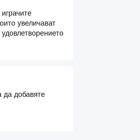
 играчите
които увеличават
 удовлетворението
а да добавяте