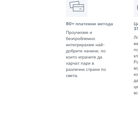
80+ платежни метода
Ц
3
Проучихме и
Л
безпроблемно
в
интегрирахме най-
п
добрите начини, по
кл
които играчите да
Р
харчат пари в
в
различни страни по
к
света.
д
ц
вс