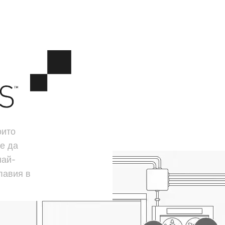
оито
е да
най-
лавия в