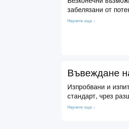
Безконечни възмож
забелязани от поте
Научете още ↓
Въвеждане на
Изпробвани и изпит
стандарт, чрез раз
Научете още ↓