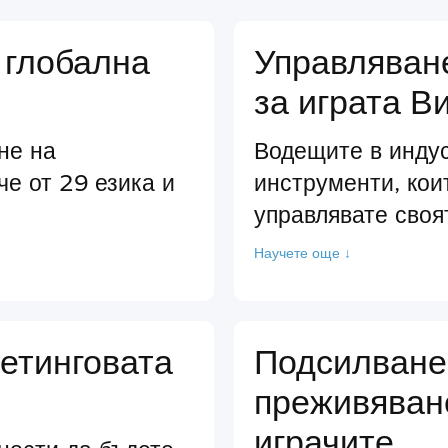
 глобална
Управляван
за играта В
не на
Водещите в инду
че от 29 езика и
инструменти, кои
управлявате своя
Научете още ↓
етинговата
Подсилване
преживяван
играчите