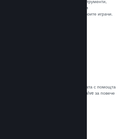
колкото е нужно. Сторете това с инструменти,
помагащи Ви лесно да анонсирате и
разпространявате обновления до своите играчи.
Прочете документацията →
Бърза мрежова инфраструктура
Канализирайте своя трафик в мрежата с помощта
на мрежовата инфраструктура на Valve за повече
стабилност, скорост и устойчивост.
Прочете документацията →