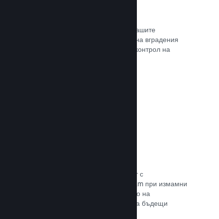
Проследяване на конверсиите
Проследявайте ефективността на Вашите
маркетингови кампании с помощта на вградения
анализ с UTM (системата Urchin за контрол на
трафика)
Прочете документацията →
Предотвратяване на измами
Вие и играчите Ви сте в безопасност с
автоматизираното боравене на Steam при измамни
покупки, а това включва анулирането на
съдържание и предотвратяването на бъдещи
злоупотреби.