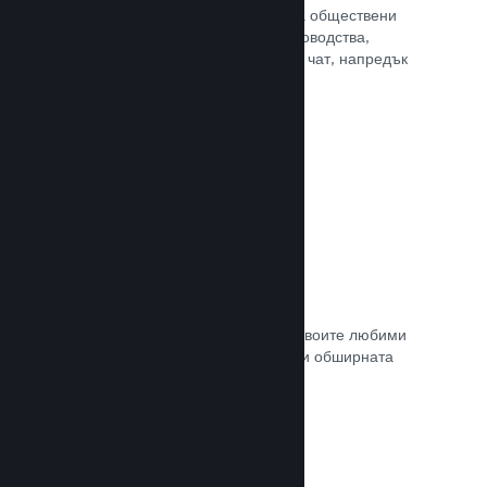
потребителите Ви достъп до редица обществени
характеристики. Като например ръководства,
създадени от потребителите, Steam чат, напредък
за постиженията и още други.
Прочете документацията →
Незабавни снимки
Играчите могат лесно да споделят своите любими
моменти в играта Ви с приятели си и обширната
Steam общност.
Прочете документацията →