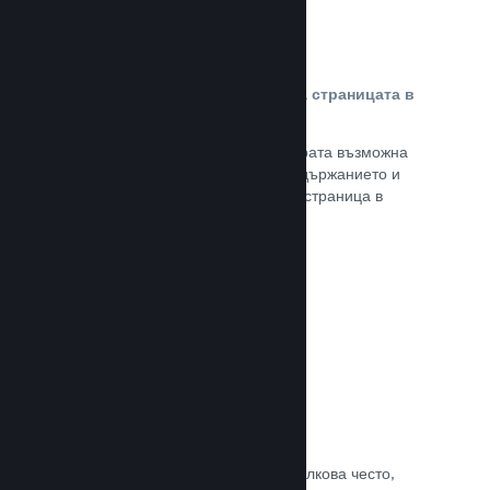
Персонализирано съдържание на страницата в
магазина
Представете своята игра в най-добрата възможна
светлина с пълен контрол върху съдържанието и
изображенията на продуктовата Ви страница в
магазина.
Прочете документацията →
Обновявайте, когато искате
Пускайте обновления всеки път и толкова често,