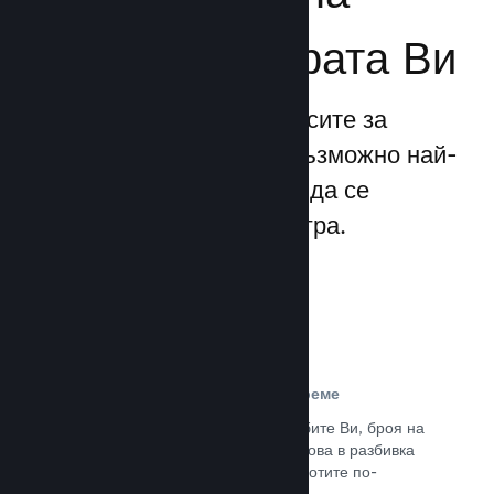
бизнеса за играта Ви
Steamworks прави процесите за
излизане и управление възможно най-
прости, позволявайки Ви да се
фокусирате над своята игра.
Данни за продажбите в реално време
Доклади в реално време за продажбите Ви, броя на
играчите и пожелаванията. Всичко това в разбивка
по региони, позволявайки Ви да работите по-
интелигентно.