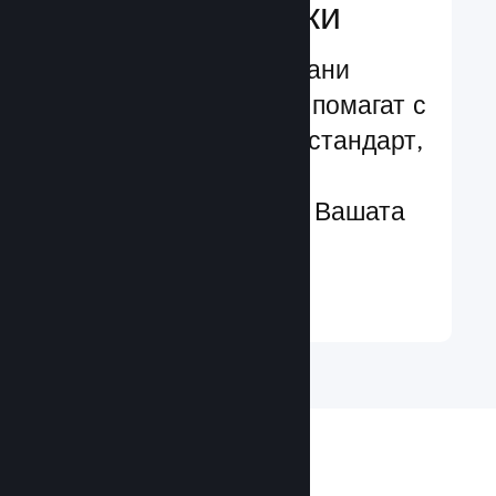
характеристики
Изпробвани и изпитани
структури, които Ви помагат с
лекота да добавяте стандарт,
чрез разширени
характеристики към Вашата
игра
Научете още ↓