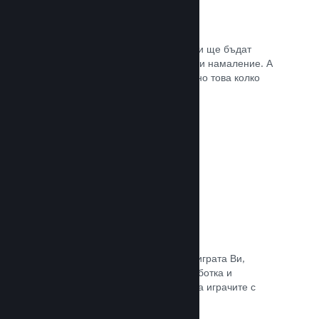
Списъци с желания
Играчите, които пожелават играта Ви ще бъдат
известени, щом тя излезе или получи намаление. А
Вие ще се сдобивате с данни относно това колко
играчи са заинтересовани.
Прочете документацията →
Steam „Ранен достъп“
Позволете на общността да изпита играта Ви,
докато все още е в процес на разработка и
задавайте безопасно очакванията на играчите с
директни отзиви от тях.