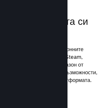
Усилете
маркетинговата си
мощ
Възползвайте се 1 трилионните
ежедневни импресии на Steam,
използвайки широк диапазон от
уникални маркетингови възможности,
вградени директно в платформата.