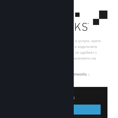
Steamworks е набор от инструменти и услуги, които
помагат на игралните разработчици и издателите
да изграждат своите игри, както и да се сдобият с
най-добрите резултати от разпространението на
заглавия в Steam.
Вижте какво може да предложи Steamworks
↓
Вписване в Steamworks
Вписване
Назад