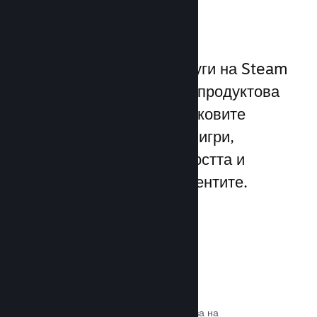
играчите
Уникалният набор от услуги на Steam
надхвърля стандартната продуктова
рамка, предлагана от пусковите
програми за компютърни игри,
увеличавайки ангажираността и
удовлетворението на клиентите.
Steam слой
Интерфейс в играта, който позволява на