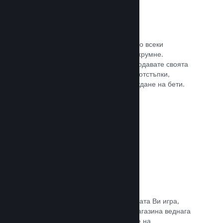
Steam ключове
Поднесе своята игра на клиентите по всеки
възможен начин, който може да Ви хрумне.
Използвайте ключове, така че да продавате своята
игра в магазини на дребно, пускате отстъпки,
оферти с комплекти или при провеждане на бети.
Прочете документацията →
Страници „Очаквайте скоро“
Натрупайте вълнение за предстоящата Ви игра,
като пуснете своята страницата в магазина веднага
щом имате нещо, което да покажете на