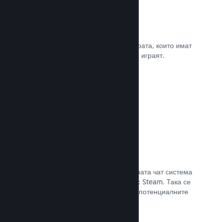
Рецензии
Игрите в Steam се рецензират от хората, които имат
най-голямо значение. Тези, които ги играят.
Прочете документацията →
Чат с приятели
Списъците с приятели и преработената чат система
поддържат играчите ангажирани със Steam. Така се
предлага още един начин, по който потенциалните
клиенти да открият играта Ви.
Прочете документацията →