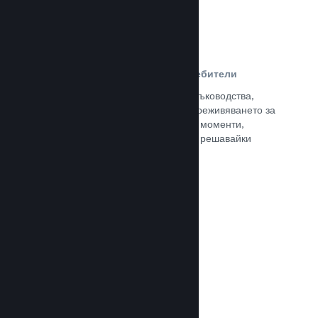
Ръководства, създадени от потребители
Почитателите могат да публикуват ръководства,
така че да задълбочат и подобрят преживяването за
останалите, отличавайки интересни моменти,
обяснявайки сложни икономики или решавайки
пъзели.
Прочете документацията →
Излъчвания на живо