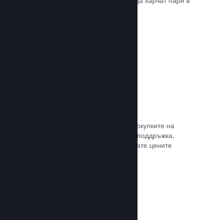
добрите начини, по които играчите да харчат пари в
различни страни по света.
Прочете документацията →
Ценообразуване в 35+ валути
Локализираните валути улесняват покупките на
клиентите. Разполагаме с вградена поддръжка,
която да Ви помогне да конфигурирате цените
правилно за всеки регион.
Прочете документацията →