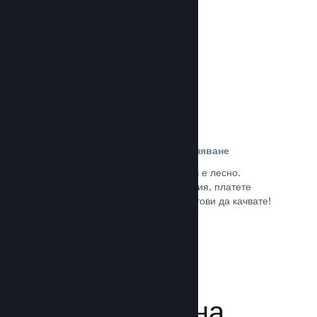
потребители.
Прочете документацията →
Лесна регистрация и разпространяване
Подаването на играта Ви към Steam е лесно.
Попълнете дигиталната документация, платете
малка такса за приложение и сте готови да качвате!
Прочете документацията →
Управляване на