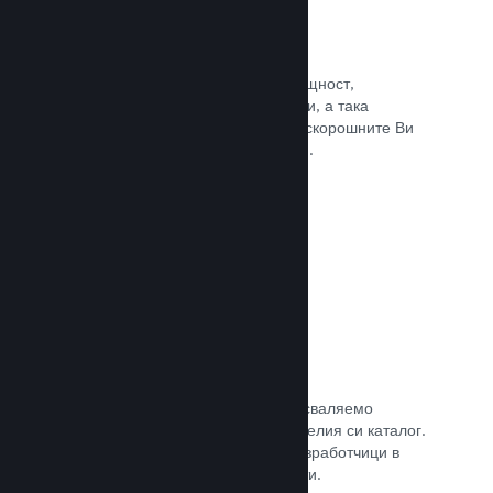
Събития и анонси
Поддържайте контакт със своята общност,
използвайки вградените инструменти, а така
играчите винаги ще са в крак с най-скорошните Ви
събития, дейности и характеристики.
Прочете документацията →
Игрални комплекти
Комбинирайте играта си с нейното сваляемо
съдържание или окомплектовайте целия си каталог.
Или пък си съдействайте с други разработчици в
създаването на тематични комплекти.