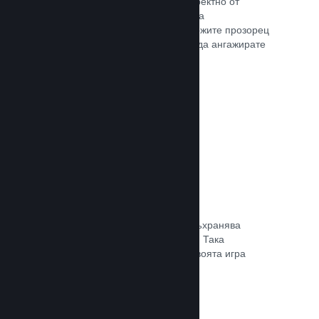
Излъчвайте своята игра на живо директно от
страницата Ви в магазина, така че да
популяризирате събития, да предложите прозорец
в игралната разработка или просто да ангажирате
общността си.
Прочете документацията →
Запазване в облака
Steam облакът може автоматично съхранява
запазени файлове на сървърите ни. Така
потребителите могат да подновят своята игра
независимо къде се намират.
Прочете документацията →