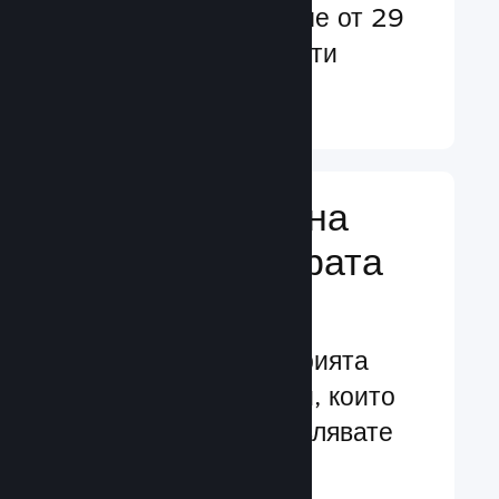
потребители в повече от 29
езика и над 35 валути
Научете още ↓
Управляване на
бизнеса за играта
Ви
Водещите в индустрията
бизнес инструменти, които
Ви помагат да управлявате
своята игра