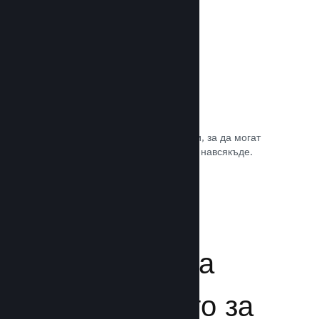
Игрални саундтракове
Продавайте саундтрака на играта си, за да могат
почитателите да му се наслаждават навсякъде.
Прочете документацията →
Подсилване на
преживяването за