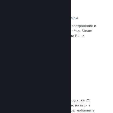
Разпространителна мрежа и сървъри
С над 400 световни сървъри за разпространение и
вътрешна инфраструктура от 1 TB фибър, Steam
може бързо да предостави заглавието Ви на
играчите навсякъде по света.
Прочете документацията →
29 поддържани езика
Steam клиентът е оптимизиран да поддържа 29
основни езика, правейки закупуването на игри в
Steam по-леснодостъпно и приятно за глобалните