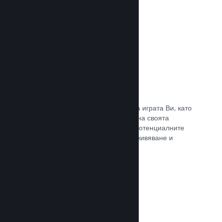
Прочете документацията →
Отличаване на предавания
Ангажирайте се с поддръжниците на играта Ви, като
директно отличавате излъчванията на своята
страница в Steam, предлагайки на потенциалните
купувачи преглед на игралното преживяване и
общността.
Прочете документацията →