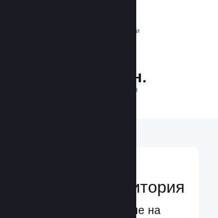
1 трлн.
ДНЕВНИ ИМПРЕСИИ
26.1 млн.
ИГРАЧИ НА ЛИНИЯ
Достигане до
глобална аудитория
Глобално обслужване на