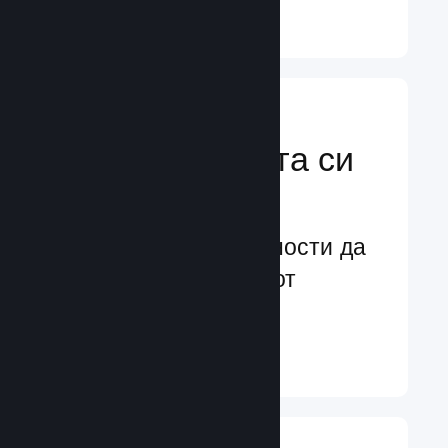
Научете още ↓
Усилете
маркетинговата си
мощ
Безконечни възможности да
бъдете забелязани от
потенциални играчи
Научете още ↓