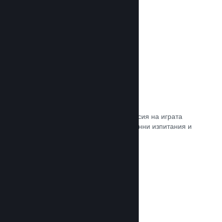
Прочете документацията →
Steam „Игрално изпитание“
По желание открийте достъп до версия на играта
Ви, специално предназначена за ранни изпитания и
отзиви от играчите.
Прочете документацията →