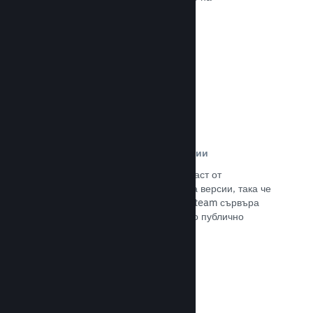
потенциалните си клиенти.
Прочете документацията →
Автоматизирани процеси за версии
Направете Steam автоматизирана част от
нормалния процес за изграждане на версии, така че
да поставите най-новия такава на Steam сървъра
за вътрешно бета изпитание и лесно публично
излизане.
Прочете документацията →