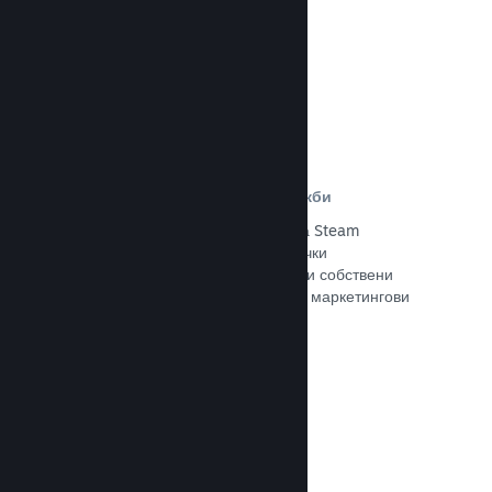
Прочете документацията →
Отстъпки и събития за разпродажби
Участвайте в обичайните събития за Steam
разпродажби, общодостъпни за всички
разработчици, или провеждайте свои собствени
отстъпки, съответстващи на Вашите маркетингови
нужди.
Прочете документацията →