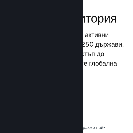
Достигане до
глобална аудитория
С повече от 132 милиона активни
потребители месечно от 250 държави,
Steam Ви предоставя достъп до
безспирно разрастваща се глобална
общност от играчи.
80+ платежни метода
Проучихме и безпроблемно интегрирахме най-