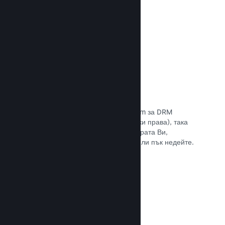
Прочете документацията →
Антипиратски/DRM опции
Използвайте инструментите на Steam за DRM
(управление на дигиталните авторски права), така
че да намалите пиратските копия играта Ви,
въведете свое собствено решение или пък недейте.
Изборът е Ваш.
Прочете документацията →