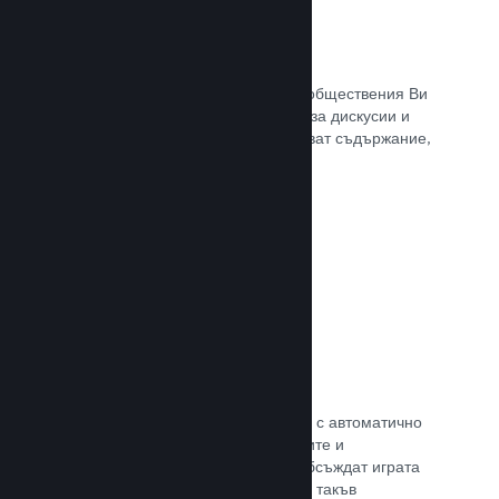
Обществен център
Почитателите могат да се сбират в обществения Ви
център. Вградената отправна точка за дискусии и
новини. А самите те могат да създават съдържание,
което подобрява играта Ви.
Прочете документацията →
Форуми
Общественият Ви център разполага с автоматично
създаден форум, където почитателите и
потенциалните купувачи могат да обсъждат играта
Ви. Не е нужно Вие да установявате такъв