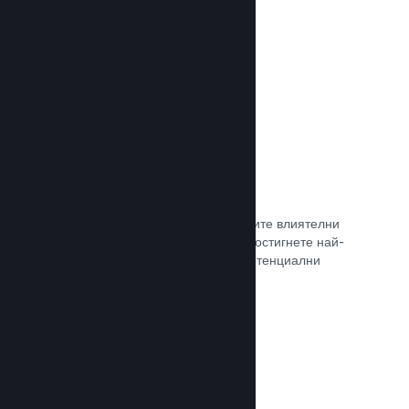
самостоятелно.
Прочете документацията →
Свръзка с куратор
Изведете своята игра пред правилните влиятелни
лица и Steam куратори, така че да достигнете най-
голямата възможна аудитория от потенциални
клиенти.
Прочете документацията →