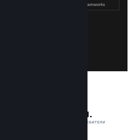
Присъединяване към Steamworks
Създаване на Steam акаунт
Създаването на такъв е лесно и безплатно!
акаунт. Не разполагате със Steam акаунт?
влезете със своя съществуваш Steam
Имайте достъп до Steamworks, като
Присъединяване към Steamworks
132 млн.
АКТИВНИ МЕСЕЧНИ ПОТРЕБИТЕЛИ