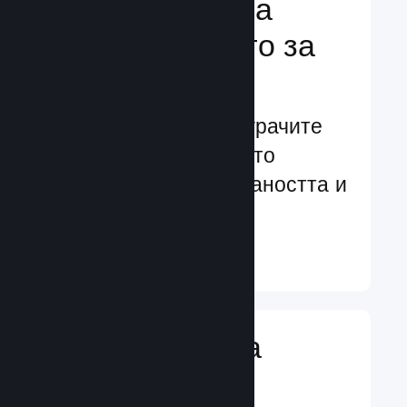
Подсилване на
преживяването за
играчите
Ориентирани към играчите
характеристики, които
увеличават ангажираността и
удовлетворението
Научете още ↓
Въвеждане на
игрални