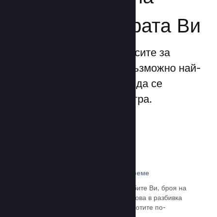
бизнеса за играта Ви
Steamworks прави процесите за
излизане и управление възможно най-
прости, позволявайки Ви да се
фокусирате над своята игра.
Данни за продажбите в реално време
Доклади в реално време за продажбите Ви, броя на
играчите и пожелаванията. Всичко това в разбивка
по региони, позволявайки Ви да работите по-
интелигентно.