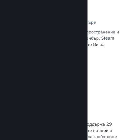
Разпространителна мрежа и сървъри
С над 400 световни сървъри за разпространение и
вътрешна инфраструктура от 1 TB фибър, Steam
може бързо да предостави заглавието Ви на
играчите навсякъде по света.
Прочете документацията →
29 поддържани езика
Steam клиентът е оптимизиран да поддържа 29
основни езика, правейки закупуването на игри в
Steam по-леснодостъпно и приятно за глобалните