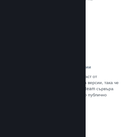
потенциалните си клиенти.
Прочете документацията →
Автоматизирани процеси за версии
Направете Steam автоматизирана част от
нормалния процес за изграждане на версии, така че
да поставите най-новия такава на Steam сървъра
за вътрешно бета изпитание и лесно публично
излизане.
Прочете документацията →