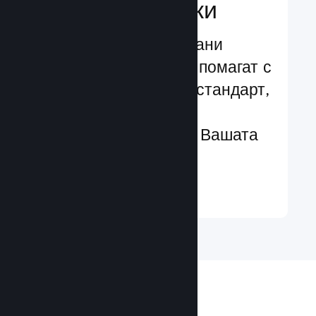
характеристики
Изпробвани и изпитани
структури, които Ви помагат с
лекота да добавяте стандарт,
чрез разширени
характеристики към Вашата
игра
Научете още ↓