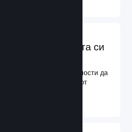
Научете още ↓
Усилете
маркетинговата си
мощ
Безконечни възможности да
бъдете забелязани от
потенциални играчи
Научете още ↓