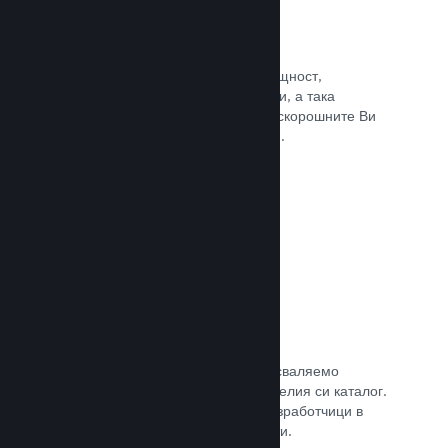
Събития и анонси
Поддържайте контакт със своята общност,
използвайки вградените инструменти, а така
играчите винаги ще са в крак с най-скорошните Ви
събития, дейности и характеристики.
Прочете документацията →
Игрални комплекти
Комбинирайте играта си с нейното сваляемо
съдържание или окомплектовайте целия си каталог.
Или пък си съдействайте с други разработчици в
създаването на тематични комплекти.