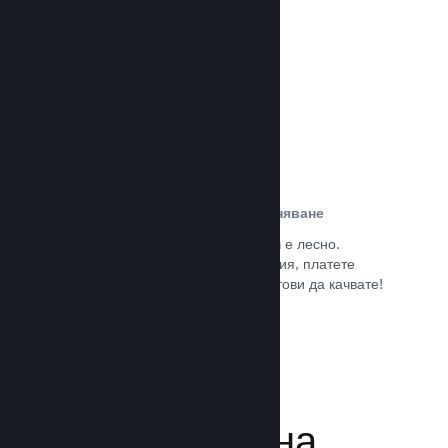
потребители.
Прочете документацията →
Лесна регистрация и разпространяване
Подаването на играта Ви към Steam е лесно.
Попълнете дигиталната документация, платете
малка такса за приложение и сте готови да качвате!
Прочете документацията →
Управляване на