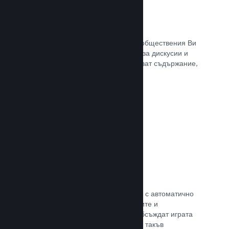
Обществен център
Почитателите могат да се сбират в обществения Ви
център. Вградената отправна точка за дискусии и
новини. А самите те могат да създават съдържание,
което подобрява играта Ви.
Прочете документацията →
Форуми
Общественият Ви център разполага с автоматично
създаден форум, където почитателите и
потенциалните купувачи могат да обсъждат играта
Ви. Не е нужно Вие да установявате такъв