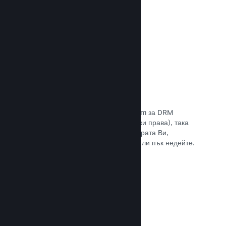
Прочете документацията →
Антипиратски/DRM опции
Използвайте инструментите на Steam за DRM
(управление на дигиталните авторски права), така
че да намалите пиратските копия играта Ви,
въведете свое собствено решение или пък недейте.
Изборът е Ваш.
Прочете документацията →