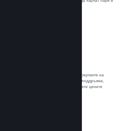
добрите начини, по които играчите да харчат пари в
различни страни по света.
Прочете документацията →
Ценообразуване в 35+ валути
Локализираните валути улесняват покупките на
клиентите. Разполагаме с вградена поддръжка,
която да Ви помогне да конфигурирате цените
правилно за всеки регион.
Прочете документацията →