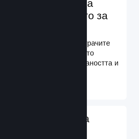
Подсилване на
преживяването за
играчите
Ориентирани към играчите
характеристики, които
увеличават ангажираността и
удовлетворението
Научете още ↓
Въвеждане на
игрални