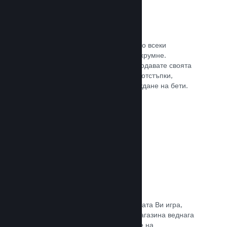
Steam ключове
Поднесе своята игра на клиентите по всеки
възможен начин, който може да Ви хрумне.
Използвайте ключове, така че да продавате своята
игра в магазини на дребно, пускате отстъпки,
оферти с комплекти или при провеждане на бети.
Прочете документацията →
Страници „Очаквайте скоро“
Натрупайте вълнение за предстоящата Ви игра,
като пуснете своята страницата в магазина веднага
щом имате нещо, което да покажете на