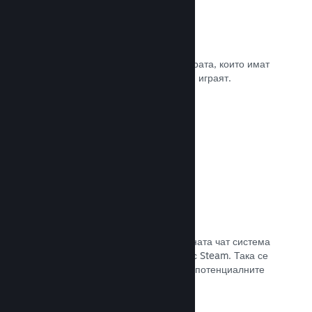
Рецензии
Игрите в Steam се рецензират от хората, които имат
най-голямо значение. Тези, които ги играят.
Прочете документацията →
Чат с приятели
Списъците с приятели и преработената чат система
поддържат играчите ангажирани със Steam. Така се
предлага още един начин, по който потенциалните
клиенти да открият играта Ви.
Прочете документацията →