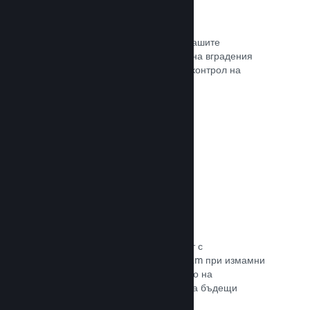
Проследяване на конверсиите
Проследявайте ефективността на Вашите
маркетингови кампании с помощта на вградения
анализ с UTM (системата Urchin за контрол на
трафика)
Прочете документацията →
Предотвратяване на измами
Вие и играчите Ви сте в безопасност с
автоматизираното боравене на Steam при измамни
покупки, а това включва анулирането на
съдържание и предотвратяването на бъдещи
злоупотреби.