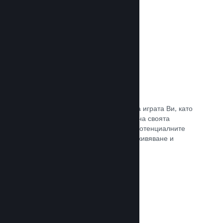
Прочете документацията →
Отличаване на предавания
Ангажирайте се с поддръжниците на играта Ви, като
директно отличавате излъчванията на своята
страница в Steam, предлагайки на потенциалните
купувачи преглед на игралното преживяване и
общността.
Прочете документацията →