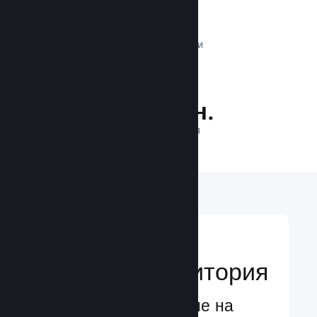
1 трлн.
ДНЕВНИ ИМПРЕСИИ
32.4 млн.
ИГРАЧИ НА ЛИНИЯ
Достигане до
глобална аудитория
Глобално обслужване на