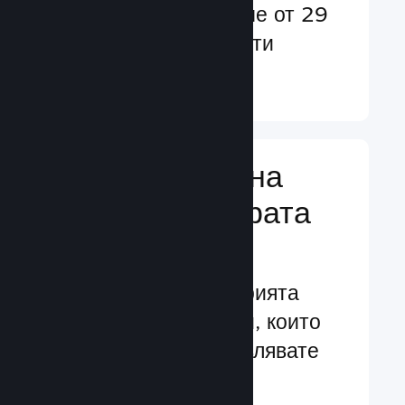
потребители в повече от 29
езика и над 35 валути
Научете още ↓
Управляване на
бизнеса за играта
Ви
Водещите в индустрията
бизнес инструменти, които
Ви помагат да управлявате
своята игра