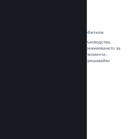
Ръководства, създадени от потребители
Почитателите могат да публикуват ръководства,
така че да задълбочат и подобрят преживяването за
останалите, отличавайки интересни моменти,
обяснявайки сложни икономики или решавайки
пъзели.
Прочете документацията →
Излъчвания на живо