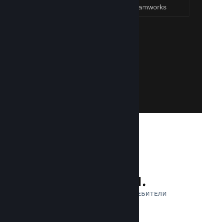
Присъединяване към Steamworks
Създаване на Steam акаунт
Създаването на такъв е лесно и безплатно!
акаунт. Не разполагате със Steam акаунт?
влезете със своя съществуваш Steam
Имайте достъп до Steamworks, като
Присъединяване към Steamworks
132 млн.
АКТИВНИ МЕСЕЧНИ ПОТРЕБИТЕЛИ