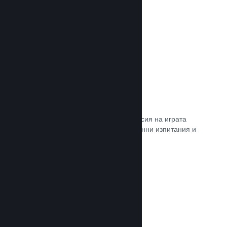
Прочете документацията →
Steam „Игрално изпитание“
По желание открийте достъп до версия на играта
Ви, специално предназначена за ранни изпитания и
отзиви от играчите.
Прочете документацията →