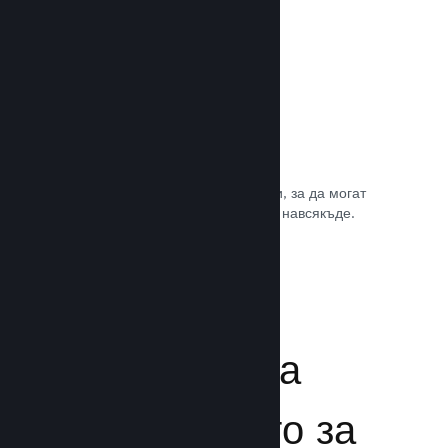
Игрални саундтракове
Продавайте саундтрака на играта си, за да могат
почитателите да му се наслаждават навсякъде.
Прочете документацията →
Подсилване на
преживяването за