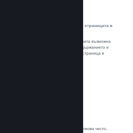
Персонализирано съдържание на страницата в
магазина
Представете своята игра в най-добрата възможна
светлина с пълен контрол върху съдържанието и
изображенията на продуктовата Ви страница в
магазина.
Прочете документацията →
Обновявайте, когато искате
Пускайте обновления всеки път и толкова често,