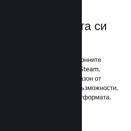
Усилете
маркетинговата си
мощ
Възползвайте се 1 трилионните
ежедневни импресии на Steam,
използвайки широк диапазон от
уникални маркетингови възможности,
вградени директно в платформата.