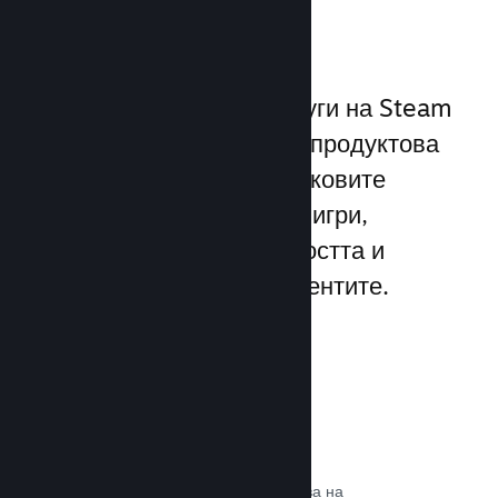
играчите
Уникалният набор от услуги на Steam
надхвърля стандартната продуктова
рамка, предлагана от пусковите
програми за компютърни игри,
увеличавайки ангажираността и
удовлетворението на клиентите.
Steam слой
Интерфейс в играта, който позволява на