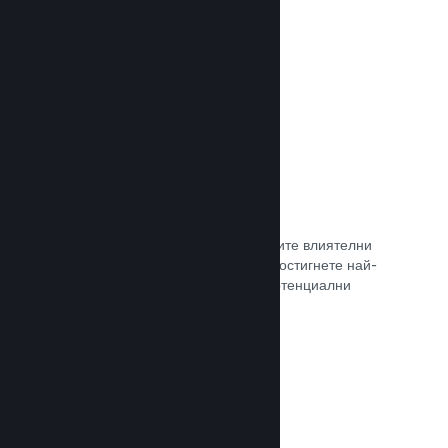
самостоятелно.
Прочете документацията →
Свръзка с куратор
Изведете своята игра пред правилните влиятелни
лица и Steam куратори, така че да достигнете най-
голямата възможна аудитория от потенциални
клиенти.
Прочете документацията →