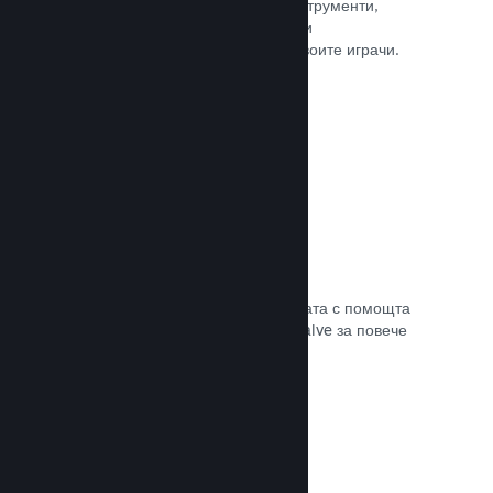
колкото е нужно. Сторете това с инструменти,
помагащи Ви лесно да анонсирате и
разпространявате обновления до своите играчи.
Прочете документацията →
Бърза мрежова инфраструктура
Канализирайте своя трафик в мрежата с помощта
на мрежовата инфраструктура на Valve за повече
стабилност, скорост и устойчивост.
Прочете документацията →