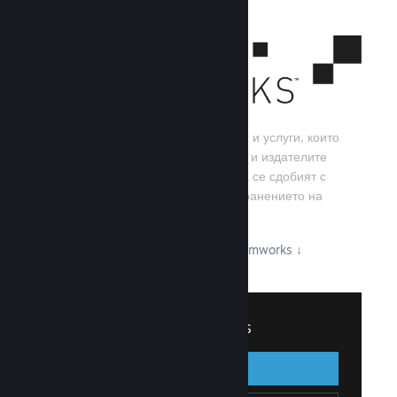
Steamworks е набор от инструменти и услуги, които
помагат на игралните разработчици и издателите
да изграждат своите игри, както и да се сдобият с
най-добрите резултати от разпространението на
заглавия в Steam.
Вижте какво може да предложи Steamworks
↓
Вписване в Steamworks
Вписване
Назад