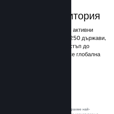
Достигане до
глобална аудитория
С повече от 132 милиона активни
потребители месечно от 250 държави,
Steam Ви предоставя достъп до
безспирно разрастваща се глобална
общност от играчи.
80+ платежни метода
Проучихме и безпроблемно интегрирахме най-