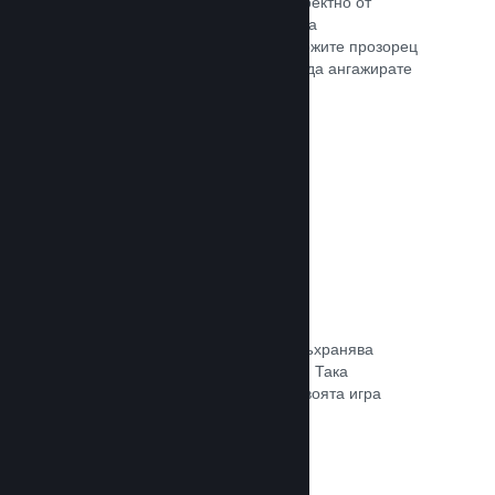
Излъчвайте своята игра на живо директно от
страницата Ви в магазина, така че да
популяризирате събития, да предложите прозорец
в игралната разработка или просто да ангажирате
общността си.
Прочете документацията →
Запазване в облака
Steam облакът може автоматично съхранява
запазени файлове на сървърите ни. Така
потребителите могат да подновят своята игра
независимо къде се намират.
Прочете документацията →