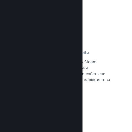
Прочете документацията →
Отстъпки и събития за разпродажби
Участвайте в обичайните събития за Steam
разпродажби, общодостъпни за всички
разработчици, или провеждайте свои собствени
отстъпки, съответстващи на Вашите маркетингови
нужди.
Прочете документацията →