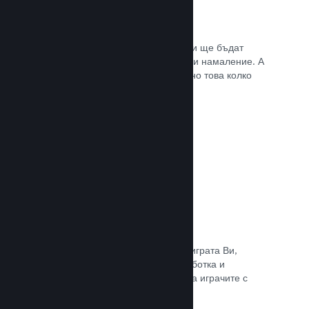
Списъци с желания
Играчите, които пожелават играта Ви ще бъдат
известени, щом тя излезе или получи намаление. А
Вие ще се сдобивате с данни относно това колко
играчи са заинтересовани.
Прочете документацията →
Steam „Ранен достъп“
Позволете на общността да изпита играта Ви,
докато все още е в процес на разработка и
задавайте безопасно очакванията на играчите с
директни отзиви от тях.